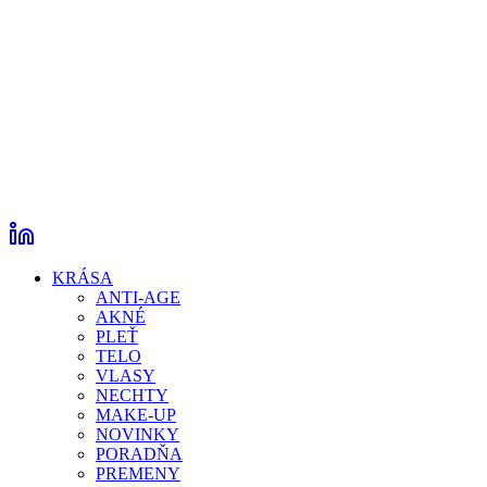
KRÁSA
ANTI-AGE
AKNÉ
PLEŤ
TELO
VLASY
NECHTY
MAKE-UP
NOVINKY
PORADŇA
PREMENY