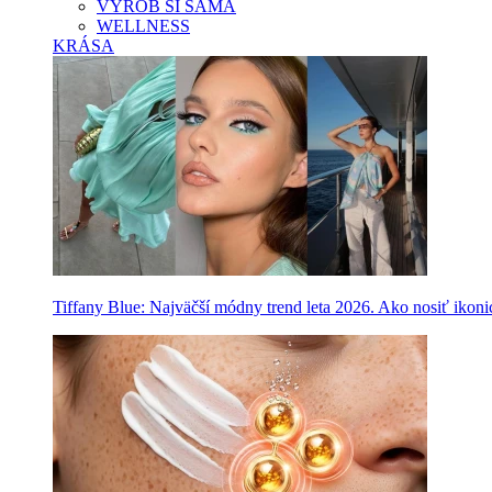
VYROB SI SAMA
WELLNESS
KRÁSA
Tiffany Blue: Najväčší módny trend leta 2026. Ako nosiť ikon