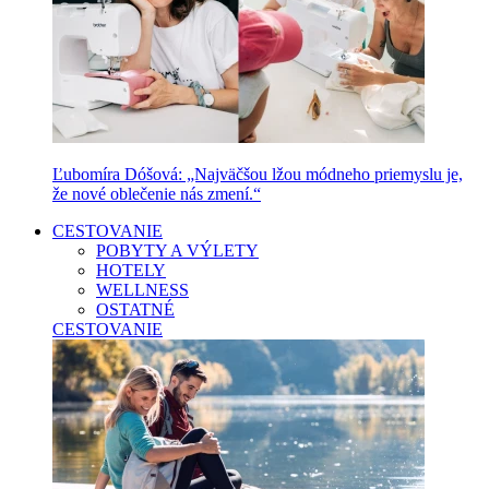
Ľubomíra Dóšová: „Najväčšou lžou módneho priemyslu je,
že nové oblečenie nás zmení.“
CESTOVANIE
POBYTY A VÝLETY
HOTELY
WELLNESS
OSTATNÉ
CESTOVANIE