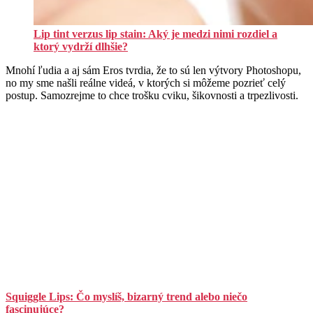
Lip tint verzus lip stain: Aký je medzi nimi rozdiel a
ktorý vydrží dlhšie?
Mnohí ľudia a aj sám Eros tvrdia, že to sú len výtvory Photoshopu,
no my sme našli reálne videá, v ktorých si môžeme pozrieť celý
postup. Samozrejme to chce trošku cviku, šikovnosti a trpezlivosti.
Squiggle Lips: Čo myslíš, bizarný trend alebo niečo
fascinujúce?