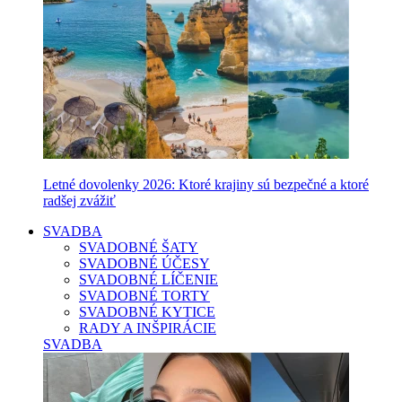
Letné dovolenky 2026: Ktoré krajiny sú bezpečné a ktoré
radšej zvážiť
SVADBA
SVADOBNÉ ŠATY
SVADOBNÉ ÚČESY
SVADOBNÉ LÍČENIE
SVADOBNÉ TORTY
SVADOBNÉ KYTICE
RADY A INŠPIRÁCIE
SVADBA