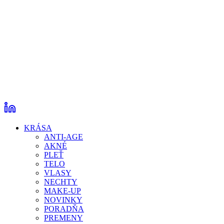
KRÁSA
ANTI-AGE
AKNÉ
PLEŤ
TELO
VLASY
NECHTY
MAKE-UP
NOVINKY
PORADŇA
PREMENY