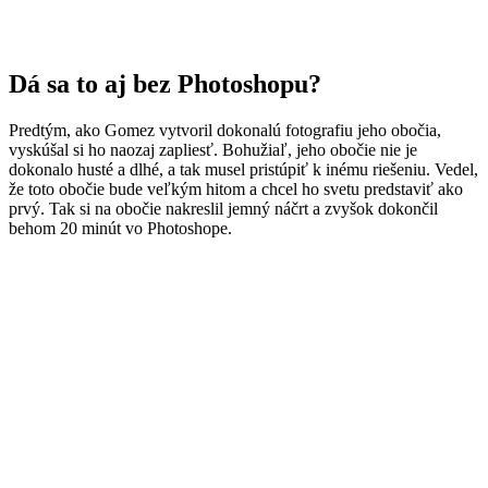
Dá sa to aj bez Photoshopu?
Predtým, ako Gomez vytvoril dokonalú fotografiu jeho obočia,
vyskúšal si ho naozaj zapliesť. Bohužiaľ, jeho obočie nie je
dokonalo husté a dlhé, a tak musel pristúpiť k inému riešeniu. Vedel,
že toto obočie bude veľkým hitom a chcel ho svetu predstaviť ako
prvý. Tak si na obočie nakreslil jemný náčrt a zvyšok dokončil
behom 20 minút vo Photoshope.