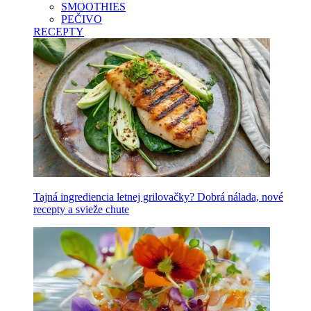
SMOOTHIES
PEČIVO
RECEPTY
Tajná ingrediencia letnej grilovačky? Dobrá nálada, nové
recepty a svieže chute