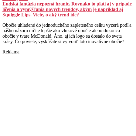
Ľudská fantázia nepozná hraníc. Rovnako to platí aj v prípade
líčenia a vymýšľania nových trendov, akým je napríklad aj
Squiggle Lips. Viete, o aký trend ide?
Obočie uhladené do jednoduchého zapleteného celku vyzerá podľa
nášho názoru určite lepšie ako vlnkové obočie alebo dokonca
obočie v tvare McDonald. Áno, aj ich logo sa dostalo do sveta
krásy. Čo poviete, vyskúšate si vytvoriť toto inovatívne obočie?
Reklama