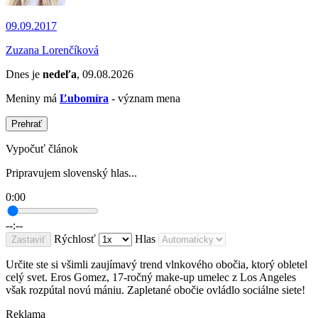
09.09.2017
Zuzana Lorenčíková
Dnes je
nedeľa
, 09.08.2026
Meniny má
Ľubomíra
- význam mena
Prehrať
Vypočuť článok
Pripravujem slovenský hlas...
0:00
--:--
Rýchlosť
Hlas
Zastaviť
Určite ste si všimli zaujímavý trend vlnkového obočia, ktorý obletel
celý svet. Eros Gomez, 17-ročný make-up umelec z Los Angeles
však rozpútal novú mániu. Zapletané obočie ovládlo sociálne siete!
Reklama