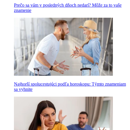
Prečo sa vám v posledných dňoch nedarí? Môže za to vaše
znamenie
Najhorší spolucestujúci podľa horoskopu: Týmto znameniam
sa vyhnite