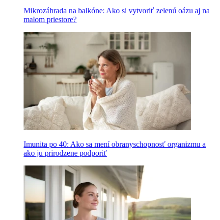
Mikrozáhrada na balkóne: Ako si vytvoriť zelenú oázu aj na
malom priestore?
Imunita po 40: Ako sa mení obranyschopnosť organizmu a
ako ju prirodzene podporiť