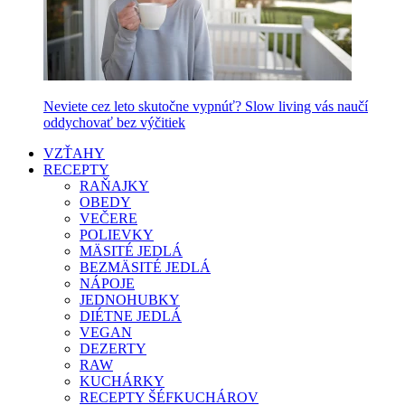
Neviete cez leto skutočne vypnúť? Slow living vás naučí
oddychovať bez výčitiek
VZŤAHY
RECEPTY
RAŇAJKY
OBEDY
VEČERE
POLIEVKY
MÄSITÉ JEDLÁ
BEZMÄSITÉ JEDLÁ
NÁPOJE
JEDNOHUBKY
DIÉTNE JEDLÁ
VEGAN
DEZERTY
RAW
KUCHÁRKY
RECEPTY ŠÉFKUCHÁROV