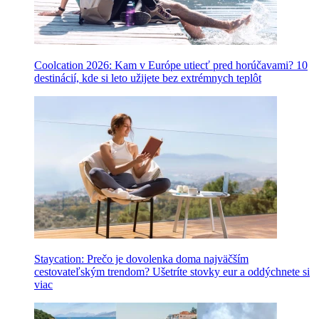
Coolcation 2026: Kam v Európe utiecť pred horúčavami? 10
destinácií, kde si leto užijete bez extrémnych teplôt
Staycation: Prečo je dovolenka doma najväčším
cestovateľským trendom? Ušetríte stovky eur a oddýchnete si
viac