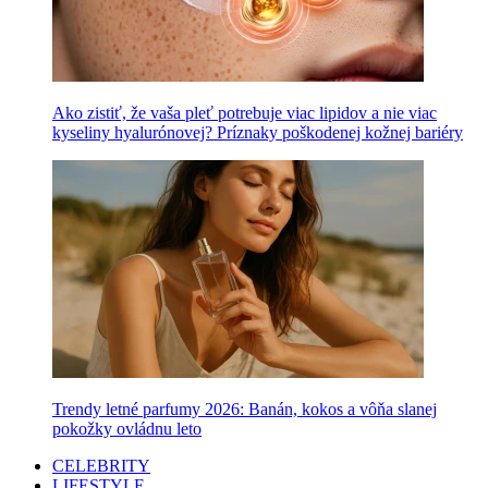
Ako zistiť, že vaša pleť potrebuje viac lipidov a nie viac
kyseliny hyalurónovej? Príznaky poškodenej kožnej bariéry
Trendy letné parfumy 2026: Banán, kokos a vôňa slanej
pokožky ovládnu leto
CELEBRITY
LIFESTYLE