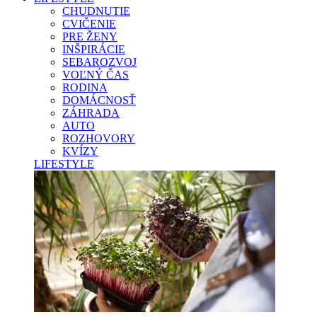
CHUDNUTIE
CVIČENIE
PRE ŽENY
INŠPIRÁCIE
SEBAROZVOJ
VOĽNÝ ČAS
RODINA
DOMÁCNOSŤ
ZÁHRADA
AUTO
ROZHOVORY
KVÍZY
LIFESTYLE