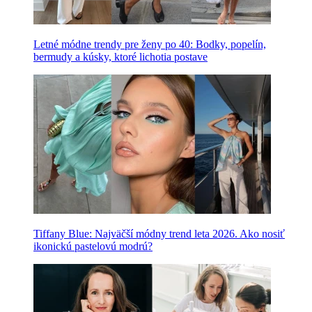
Letné módne trendy pre ženy po 40: Bodky, popelín,
bermudy a kúsky, ktoré lichotia postave
Tiffany Blue: Najväčší módny trend leta 2026. Ako nosiť
ikonickú pastelovú modrú?