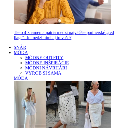
Tieto 4 znamenia patria medzi najväčšie partnerské „red
flags“. Je medzi nimi aj to vaše?
SNÁR
MÓDA
MÓDNE OUTFITY
MÓDNE INŠPIRÁCIE
MÓDNI NÁVRHÁRI
VYROB SI SAMA
MÓDA