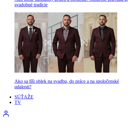
svadobné tradície
Ako sa líši oblek na svadbu, do práce a na spoločenské
udalosti?
SÚŤAŽE
TV