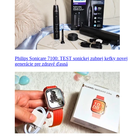
Philips Sonicare 7100: TEST sonickej zubnej kefky novej
generácie pre zdravé ďasná