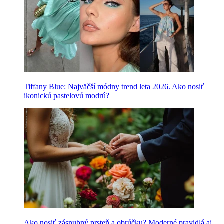
Tiffany Blue: Najväčší módny trend leta 2026. Ako nosiť
ikonickú pastelovú modrú?
Ako nosiť zásnubný prsteň a obrúčku? Moderné pravidlá aj