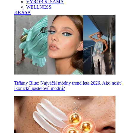
VYROB SI SAMA
WELLNESS
KRÁSA
Tiffany Blue: Najväčší módny trend leta 2026. Ako nosiť
ikonickú pastelovú modrú?