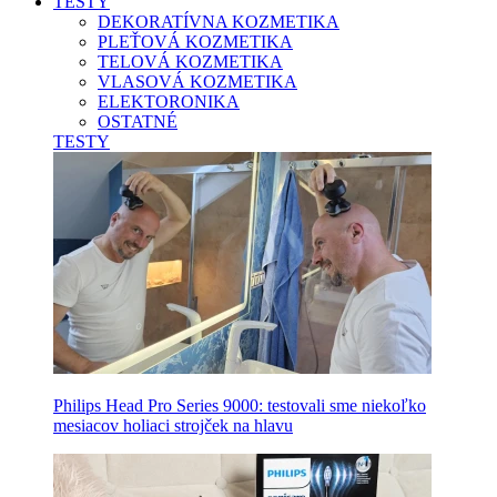
TESTY
DEKORATÍVNA KOZMETIKA
PLEŤOVÁ KOZMETIKA
TELOVÁ KOZMETIKA
VLASOVÁ KOZMETIKA
ELEKTORONIKA
OSTATNÉ
TESTY
Philips Head Pro Series 9000: testovali sme niekoľko
mesiacov holiaci strojček na hlavu