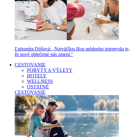
Ľubomíra Dóšová: „Najväčšou lžou módneho priemyslu je,
že nové oblečenie nás zmení.“
CESTOVANIE
POBYTY A VÝLETY
HOTELY
WELLNESS
OSTATNÉ
CESTOVANIE