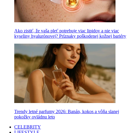
Ako zistiť, že vaša pleť potrebuje viac lipidov a nie viac
kyseliny hyalurónovej? Príznaky poškodenej kožnej bariéry
Trendy letné parfumy 2026: Banán, kokos a vôňa slanej
pokožky ovládnu leto
CELEBRITY
LIFESTYLE