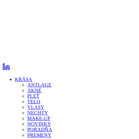
KRÁSA
ANTI-AGE
AKNÉ
PLEŤ
TELO
VLASY
NECHTY
MAKE-UP
NOVINKY
PORADŇA
PREMENY