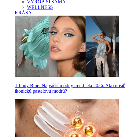
VYROB SI SAMA
WELLNESS
KRÁSA
Tiffany Blue: Najväčší módny trend leta 2026. Ako nosiť
ikonickú pastelovú modrú?