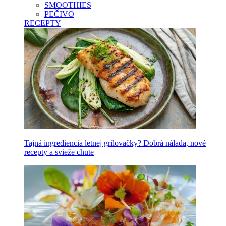
SMOOTHIES
PEČIVO
RECEPTY
Tajná ingrediencia letnej grilovačky? Dobrá nálada, nové
recepty a svieže chute