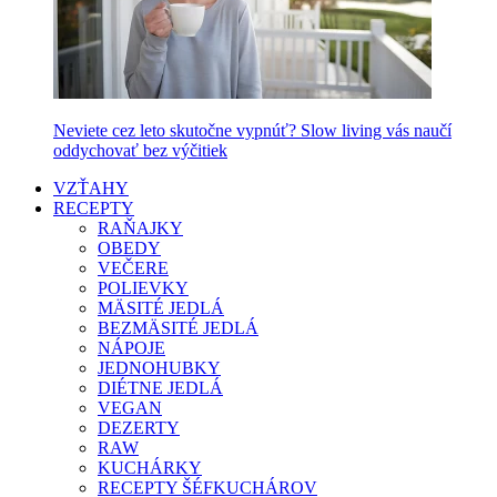
Neviete cez leto skutočne vypnúť? Slow living vás naučí
oddychovať bez výčitiek
VZŤAHY
RECEPTY
RAŇAJKY
OBEDY
VEČERE
POLIEVKY
MÄSITÉ JEDLÁ
BEZMÄSITÉ JEDLÁ
NÁPOJE
JEDNOHUBKY
DIÉTNE JEDLÁ
VEGAN
DEZERTY
RAW
KUCHÁRKY
RECEPTY ŠÉFKUCHÁROV