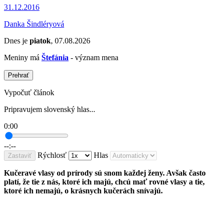
31.12.2016
Danka Šindléryová
Dnes je
piatok
, 07.08.2026
Meniny má
Štefánia
- význam mena
Prehrať
Vypočuť článok
Pripravujem slovenský hlas...
0:00
--:--
Rýchlosť
Hlas
Zastaviť
Kučeravé vlasy od prírody sú snom každej ženy. Avšak často
platí, že tie z nás, ktoré ich majú, chcú mať rovné vlasy a tie,
ktoré ich nemajú, o krásnych kučerách snívajú.