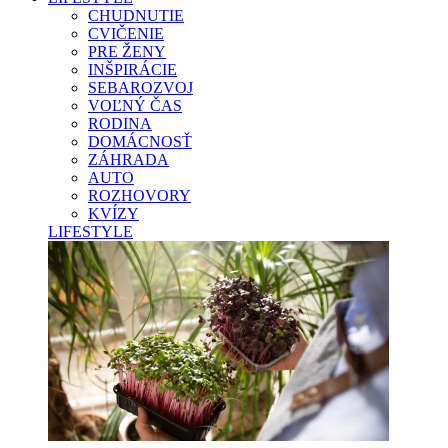
CHUDNUTIE
CVIČENIE
PRE ŽENY
INŠPIRÁCIE
SEBAROZVOJ
VOĽNÝ ČAS
RODINA
DOMÁCNOSŤ
ZÁHRADA
AUTO
ROZHOVORY
KVÍZY
LIFESTYLE