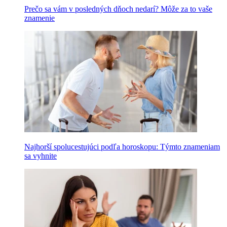
Prečo sa vám v posledných dňoch nedarí? Môže za to vaše
znamenie
Najhorší spolucestujúci podľa horoskopu: Týmto znameniam
sa vyhnite