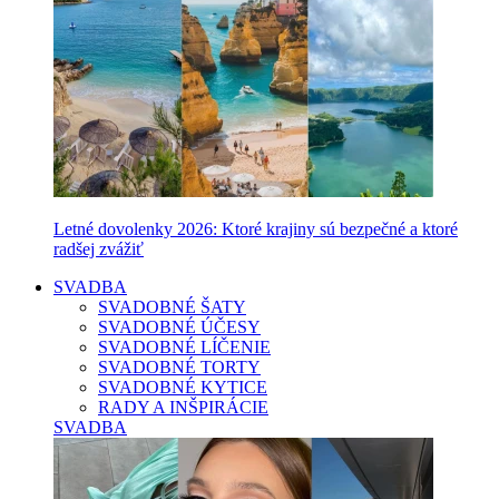
Letné dovolenky 2026: Ktoré krajiny sú bezpečné a ktoré
radšej zvážiť
SVADBA
SVADOBNÉ ŠATY
SVADOBNÉ ÚČESY
SVADOBNÉ LÍČENIE
SVADOBNÉ TORTY
SVADOBNÉ KYTICE
RADY A INŠPIRÁCIE
SVADBA