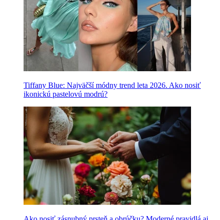
Tiffany Blue: Najväčší módny trend leta 2026. Ako nosiť
ikonickú pastelovú modrú?
Ako nosiť zásnubný prsteň a obrúčku? Moderné pravidlá aj