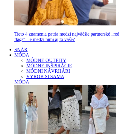
Tieto 4 znamenia patria medzi najväčšie partnerské „red
flags“. Je medzi nimi aj to vaše?
SNÁR
MÓDA
MÓDNE OUTFITY
MÓDNE INŠPIRÁCIE
MÓDNI NÁVRHÁRI
VYROB SI SAMA
MÓDA