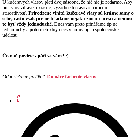
U kučeravých vlasov platí dvojnásobne, že nič nie je zadarmo. Aby
boli vlny zdravé a krásne, vyžaduje to časovo náročnú
starostlivosť.
Prirodzene vlnité, kučeravé vlasy sú krásne samy o
sebe, často však pre ne hľadáme nejakú zmenu účesu a nemusí
to byť vždy jednoduché.
Dnes vám preto prinášame tip na
jednoduchý a pritom efektný účes vhodný aj na spoločenské
udalosti.
Čo naň poviete - páči sa vám? :)
Odporúčame prečítať:
Domáce farbenie vlasov