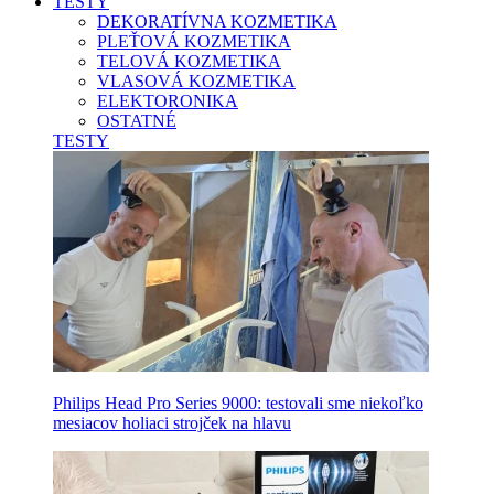
TESTY
DEKORATÍVNA KOZMETIKA
PLEŤOVÁ KOZMETIKA
TELOVÁ KOZMETIKA
VLASOVÁ KOZMETIKA
ELEKTORONIKA
OSTATNÉ
TESTY
Philips Head Pro Series 9000: testovali sme niekoľko
mesiacov holiaci strojček na hlavu