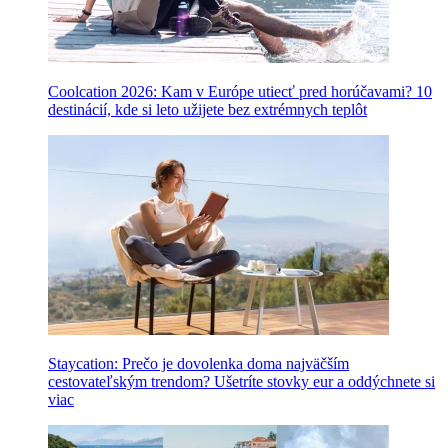
Coolcation 2026: Kam v Európe utiecť pred horúčavami? 10
destinácií, kde si leto užijete bez extrémnych teplôt
Staycation: Prečo je dovolenka doma najväčším
cestovateľským trendom? Ušetríte stovky eur a oddýchnete si
viac