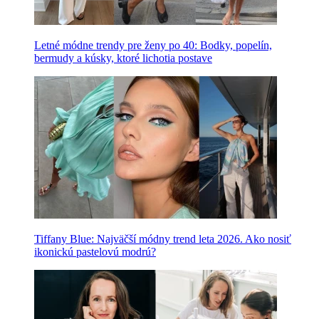
Letné módne trendy pre ženy po 40: Bodky, popelín,
bermudy a kúsky, ktoré lichotia postave
Tiffany Blue: Najväčší módny trend leta 2026. Ako nosiť
ikonickú pastelovú modrú?