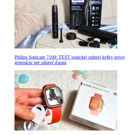
Philips Sonicare 7100: TEST sonickej zubnej kefky novej
generácie pre zdravé ďasná