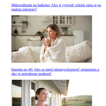
Mikrozáhrada na balkóne: Ako si vytvoriť zelenú oázu aj na
malom priestore?
Imunita po 40: Ako sa mení obranyschopnosť organizmu a
ako ju prirodzene podporiť