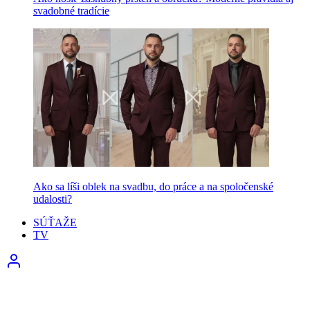
svadobné tradície
Ako sa líši oblek na svadbu, do práce a na spoločenské
udalosti?
SÚŤAŽE
TV