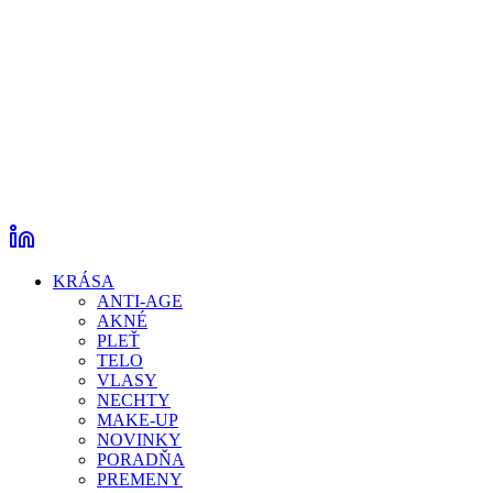
KRÁSA
ANTI-AGE
AKNÉ
PLEŤ
TELO
VLASY
NECHTY
MAKE-UP
NOVINKY
PORADŇA
PREMENY