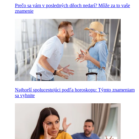
Prečo sa vám v posledných dňoch nedarí? Môže za to vaše
znamenie
Najhorší spolucestujúci podľa horoskopu: Týmto znameniam
sa vyhnite