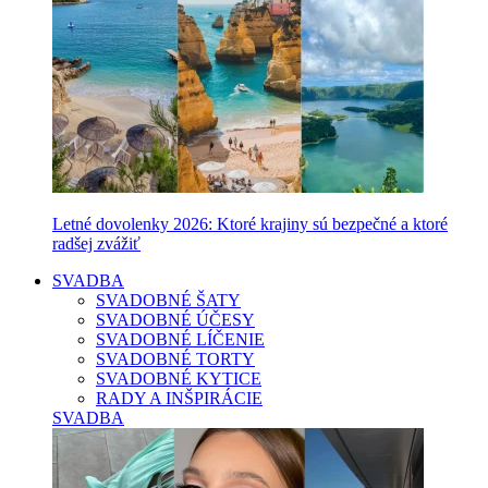
Letné dovolenky 2026: Ktoré krajiny sú bezpečné a ktoré
radšej zvážiť
SVADBA
SVADOBNÉ ŠATY
SVADOBNÉ ÚČESY
SVADOBNÉ LÍČENIE
SVADOBNÉ TORTY
SVADOBNÉ KYTICE
RADY A INŠPIRÁCIE
SVADBA