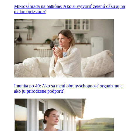
Mikrozáhrada na balkóne: Ako si vytvoriť zelenú oázu aj na
malom priestore?
Imunita po 40: Ako sa mení obranyschopnosť organizmu a
ako ju prirodzene podporiť