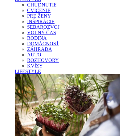
CHUDNUTIE
CVIČENIE
PRE ŽENY
INŠPIRÁCIE
SEBAROZVOJ
VOĽNÝ ČAS
RODINA
DOMÁCNOSŤ
ZÁHRADA
AUTO
ROZHOVORY
KVÍZY
LIFESTYLE