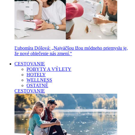
Ľubomíra Dóšová: „Najväčšou lžou módneho priemyslu je,
že nové oblečenie nás zmení.“
CESTOVANIE
POBYTY A VÝLETY
HOTELY
WELLNESS
OSTATNÉ
CESTOVANIE