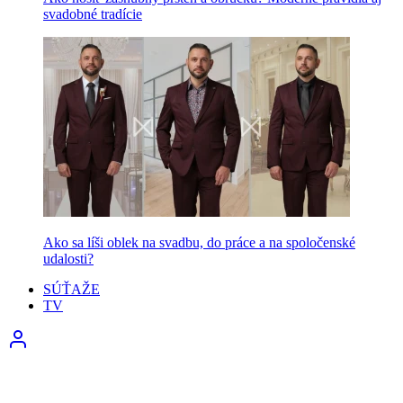
svadobné tradície
Ako sa líši oblek na svadbu, do práce a na spoločenské
udalosti?
SÚŤAŽE
TV