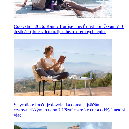
Coolcation 2026: Kam v Európe utiecť pred horúčavami? 10
destinácií, kde si leto užijete bez extrémnych teplôt
Staycation: Prečo je dovolenka doma najväčším
cestovateľským trendom? Ušetríte stovky eur a oddýchnete si
viac