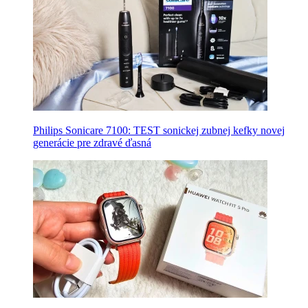
Philips Sonicare 7100: TEST sonickej zubnej kefky novej
generácie pre zdravé ďasná