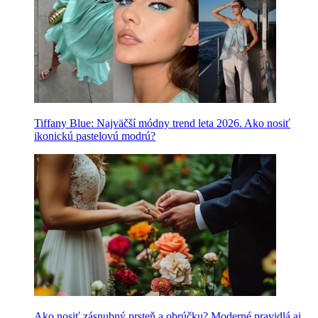
Tiffany Blue: Najväčší módny trend leta 2026. Ako nosiť
ikonickú pastelovú modrú?
Ako nosiť zásnubný prsteň a obrúčku? Moderné pravidlá aj