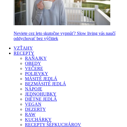
Neviete cez leto skutočne vypnúť? Slow living vás naučí
oddychovať bez výčitiek
VZŤAHY
RECEPTY
RAŇAJKY
OBEDY
VEČERE
POLIEVKY
MÄSITÉ JEDLÁ
BEZMÄSITÉ JEDLÁ
NÁPOJE
JEDNOHUBKY
DIÉTNE JEDLÁ
VEGAN
DEZERTY
RAW
KUCHÁRKY
RECEPTY ŠÉFKUCHÁROV