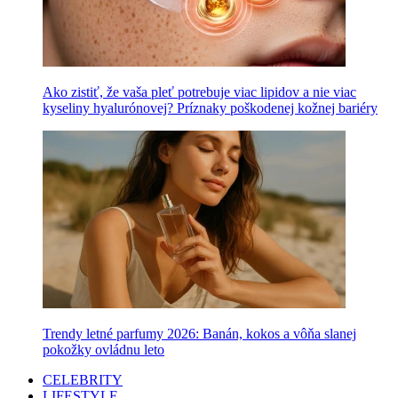
Ako zistiť, že vaša pleť potrebuje viac lipidov a nie viac
kyseliny hyalurónovej? Príznaky poškodenej kožnej bariéry
Trendy letné parfumy 2026: Banán, kokos a vôňa slanej
pokožky ovládnu leto
CELEBRITY
LIFESTYLE