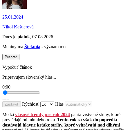
25.01.2024
Nikol Kaštierová
Dnes je
piatok
, 07.08.2026
Meniny má
Štefánia
- význam mena
Prehrať
Vypočuť článok
Pripravujem slovenský hlas...
0:00
--:--
Rýchlosť
Hlas
Zastaviť
Medzi
vlasové trendy pre rok 2024
patria vrstvené strihy, ktoré
prevládajú od minulého roka.
Tento rok sa však do popredia
dostávajú hlavne krátke strihy, ktoré vyhrávajú nad dlhými