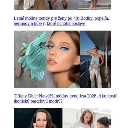
Letné módne trendy pre ženy po 40: Bodky, popelín,
bermudy a kúsky, ktoré lichotia postave
Tiffany Blue: Najväčší módny trend leta 2026. Ako nosiť
ikonickú pastelovú modrú?