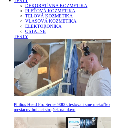
TESTY
DEKORATÍVNA KOZMETIKA
PLEŤOVÁ KOZMETIKA
TELOVÁ KOZMETIKA
VLASOVÁ KOZMETIKA
ELEKTORONIKA
OSTATNÉ
TESTY
Philips Head Pro Series 9000: testovali sme niekoľko
mesiacov holiaci strojček na hlavu