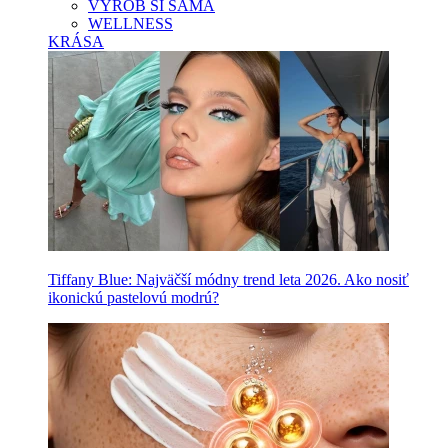
VYROB SI SAMA
WELLNESS
KRÁSA
Tiffany Blue: Najväčší módny trend leta 2026. Ako nosiť
ikonickú pastelovú modrú?