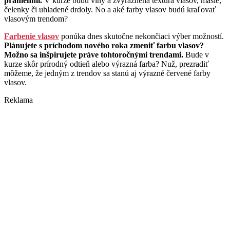
prameňmi.
V kurze budú vlny a zvýraznená textúra vlasov, mašle,
čelenky či uhladené drdoly. No a aké farby vlasov budú kraľovať
vlasovým trendom?
Farbenie vlasov
ponúka dnes skutočne nekončiaci výber možností.
Plánujete s príchodom nového roka zmeniť farbu vlasov?
Možno sa inšpirujete práve tohtoročnými trendami.
Bude v
kurze skôr prírodný odtieň alebo výrazná farba? Nuž, prezradiť
môžeme, že jedným z trendov sa stanú aj výrazné červené farby
vlasov.
Reklama