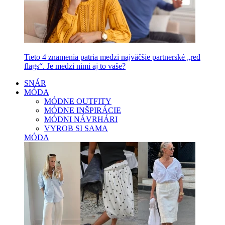
Tieto 4 znamenia patria medzi najväčšie partnerské „red
flags“. Je medzi nimi aj to vaše?
SNÁR
MÓDA
MÓDNE OUTFITY
MÓDNE INŠPIRÁCIE
MÓDNI NÁVRHÁRI
VYROB SI SAMA
MÓDA