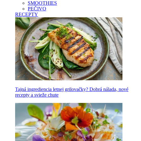
SMOOTHIES
PEČIVO
RECEPTY
Tajná ingrediencia letnej grilovačky? Dobrá nálada, nové
recepty a svieže chute