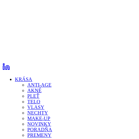
KRÁSA
ANTI-AGE
AKNÉ
PLEŤ
TELO
VLASY
NECHTY
MAKE-UP
NOVINKY
PORADŇA
PREMENY