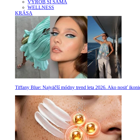
VYROB SI SAMA
WELLNESS
KRÁSA
Tiffany Blue: Najväčší módny trend leta 2026. Ako nosiť ikon