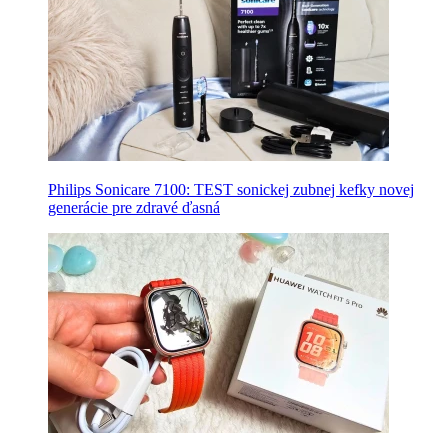
Philips Sonicare 7100: TEST sonickej zubnej kefky novej
generácie pre zdravé ďasná