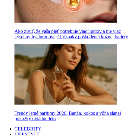
Ako zistiť, že vaša pleť potrebuje viac lipidov a nie viac
kyseliny hyalurónovej? Príznaky poškodenej kožnej bariéry
Trendy letné parfumy 2026: Banán, kokos a vôňa slanej
pokožky ovládnu leto
CELEBRITY
LIFESTYLE