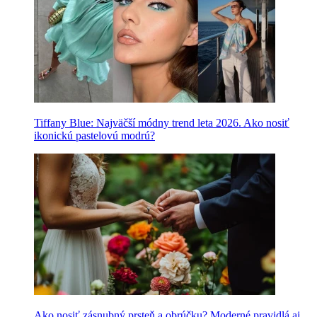
Tiffany Blue: Najväčší módny trend leta 2026. Ako nosiť
ikonickú pastelovú modrú?
Ako nosiť zásnubný prsteň a obrúčku? Moderné pravidlá aj