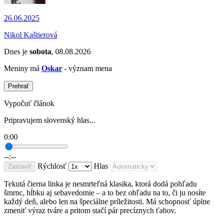
26.06.2025
Nikol Kaštierová
Dnes je
sobota
, 08.08.2026
Meniny má
Oskar
- význam mena
Prehrať
Vypočuť článok
Pripravujem slovenský hlas...
0:00
--:--
Rýchlosť
Hlas
Zastaviť
Tekutá čierna linka je nesmrteľná klasika, ktorá dodá pohľadu
šmrnc, hĺbku aj sebavedomie – a to bez ohľadu na to, či ju nosíte
každý deň, alebo len na špeciálne príležitosti. Má schopnosť úplne
zmeniť výraz tváre a pritom stačí pár precíznych ťahov.