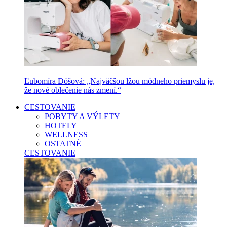
Ľubomíra Dóšová: „Najväčšou lžou módneho priemyslu je,
že nové oblečenie nás zmení.“
CESTOVANIE
POBYTY A VÝLETY
HOTELY
WELLNESS
OSTATNÉ
CESTOVANIE