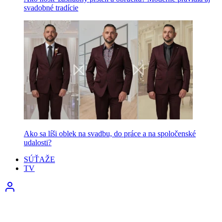
svadobné tradície
Ako sa líši oblek na svadbu, do práce a na spoločenské
udalosti?
SÚŤAŽE
TV