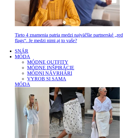
Tieto 4 znamenia patria medzi najväčšie partnerské „red
flags“. Je medzi nimi aj to vaše?
SNÁR
MÓDA
MÓDNE OUTFITY
MÓDNE INŠPIRÁCIE
MÓDNI NÁVRHÁRI
VYROB SI SAMA
MÓDA