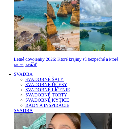
Letné dovolenky 2026: Ktoré krajiny sú bezpečné a ktoré
radšej zvážiť
SVADBA
SVADOBNÉ ŠATY
SVADOBNÉ ÚČESY
SVADOBNÉ LÍČENIE
SVADOBNÉ TORTY
SVADOBNÉ KYTICE
RADY A INŠPIRÁCIE
SVADBA