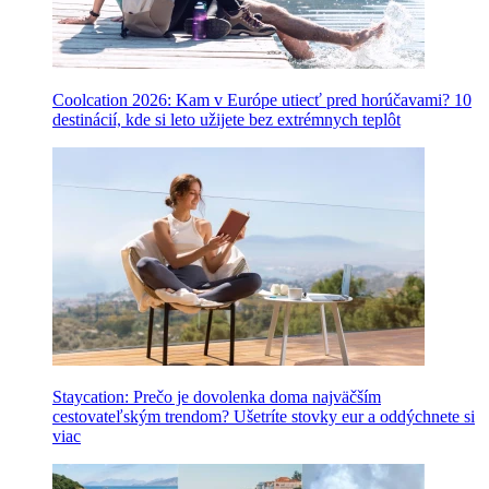
Coolcation 2026: Kam v Európe utiecť pred horúčavami? 10
destinácií, kde si leto užijete bez extrémnych teplôt
Staycation: Prečo je dovolenka doma najväčším
cestovateľským trendom? Ušetríte stovky eur a oddýchnete si
viac