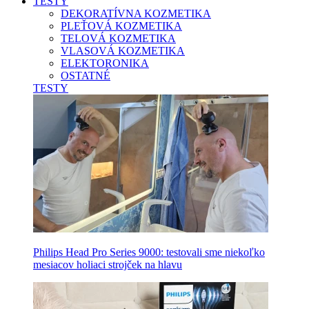
TESTY
DEKORATÍVNA KOZMETIKA
PLEŤOVÁ KOZMETIKA
TELOVÁ KOZMETIKA
VLASOVÁ KOZMETIKA
ELEKTORONIKA
OSTATNÉ
TESTY
Philips Head Pro Series 9000: testovali sme niekoľko
mesiacov holiaci strojček na hlavu