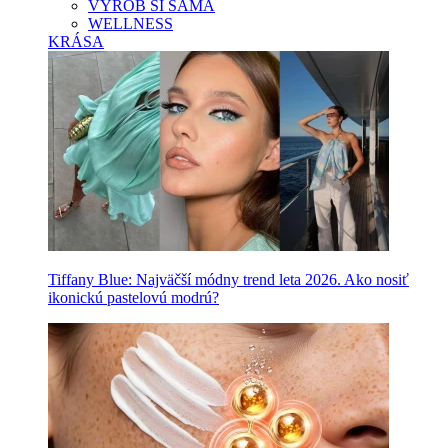
VYROB SI SAMA
WELLNESS
KRÁSA
Tiffany Blue: Najväčší módny trend leta 2026. Ako nosiť
ikonickú pastelovú modrú?