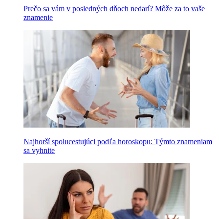
Prečo sa vám v posledných dňoch nedarí? Môže za to vaše
znamenie
Najhorší spolucestujúci podľa horoskopu: Týmto znameniam
sa vyhnite