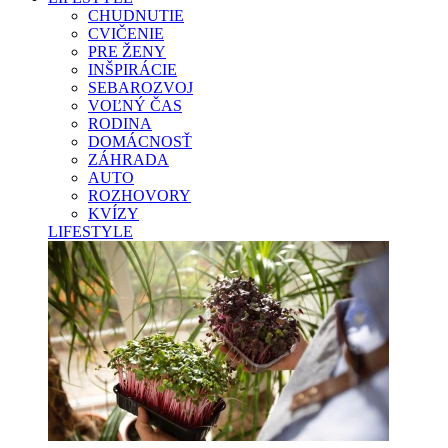
CHUDNUTIE
CVIČENIE
PRE ŽENY
INŠPIRÁCIE
SEBAROZVOJ
VOĽNÝ ČAS
RODINA
DOMÁCNOSŤ
ZÁHRADA
AUTO
ROZHOVORY
KVÍZY
LIFESTYLE