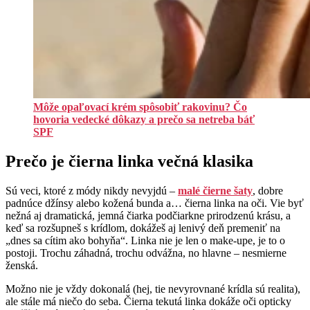
Môže opaľovací krém spôsobiť rakovinu? Čo
hovoria vedecké dôkazy a prečo sa netreba báť
SPF
Prečo je čierna linka večná klasika
Sú veci, ktoré z módy nikdy nevyjdú –
malé čierne šaty
, dobre
padnúce džínsy alebo kožená bunda a… čierna linka na oči. Vie byť
nežná aj dramatická, jemná čiarka podčiarkne prirodzenú krásu, a
keď sa rozšupneš s krídlom, dokážeš aj lenivý deň premeniť na
„dnes sa cítim ako bohyňa“. Linka nie je len o make-upe, je to o
postoji. Trochu záhadná, trochu odvážna, no hlavne – nesmierne
ženská.
Možno nie je vždy dokonalá (hej, tie nevyrovnané krídla sú realita),
ale stále má niečo do seba. Čierna tekutá linka dokáže oči opticky