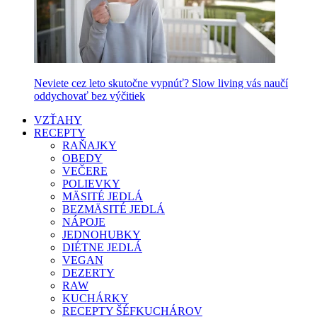
Neviete cez leto skutočne vypnúť? Slow living vás naučí
oddychovať bez výčitiek
VZŤAHY
RECEPTY
RAŇAJKY
OBEDY
VEČERE
POLIEVKY
MÄSITÉ JEDLÁ
BEZMÄSITÉ JEDLÁ
NÁPOJE
JEDNOHUBKY
DIÉTNE JEDLÁ
VEGAN
DEZERTY
RAW
KUCHÁRKY
RECEPTY ŠÉFKUCHÁROV