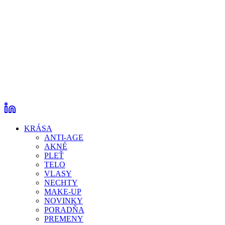
KRÁSA
ANTI-AGE
AKNÉ
PLEŤ
TELO
VLASY
NECHTY
MAKE-UP
NOVINKY
PORADŇA
PREMENY