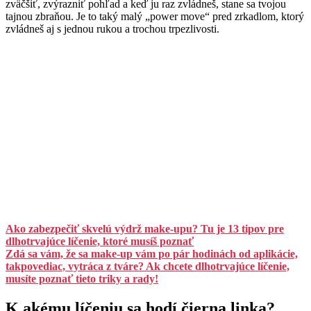
zväčšiť, zvýrazniť pohľad a keď ju raz zvládneš, stane sa tvojou
tajnou zbraňou. Je to taký malý „power move“ pred zrkadlom, ktorý
zvládneš aj s jednou rukou a trochou trpezlivosti.
Ako zabezpečiť skvelú výdrž make-upu? Tu je 13 tipov pre
dlhotrvajúce líčenie, ktoré musíš poznať
Zdá sa vám, že sa make-up vám po pár hodinách od aplikácie,
takpovediac, vytráca z tváre? Ak chcete dlhotrvajúce líčenie,
musíte poznať tieto triky a rady!
K akému líčeniu sa hodí čierna linka?