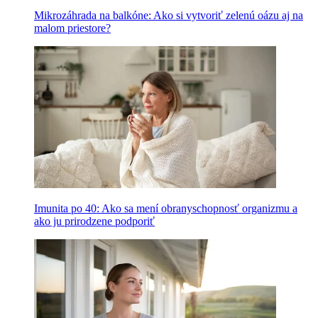
Mikrozáhrada na balkóne: Ako si vytvoriť zelenú oázu aj na
malom priestore?
Imunita po 40: Ako sa mení obranyschopnosť organizmu a
ako ju prirodzene podporiť