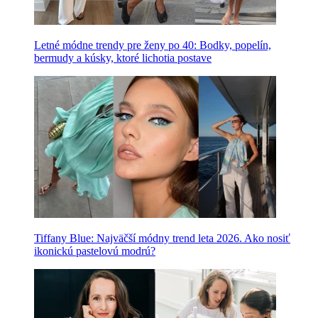
Letné módne trendy pre ženy po 40: Bodky, popelín,
bermudy a kúsky, ktoré lichotia postave
Tiffany Blue: Najväčší módny trend leta 2026. Ako nosiť
ikonickú pastelovú modrú?