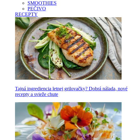
SMOOTHIES
PEČIVO
RECEPTY
Tajná ingrediencia letnej grilovačky? Dobrá nálada, nové
recepty a svieže chute