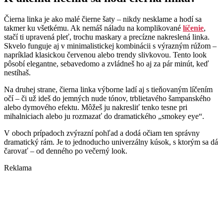
Čierna linka je ako malé čierne šaty – nikdy nesklame a hodí sa
takmer ku všetkému. Ak nemáš náladu na komplikované
líčenie
,
stačí ti upravená pleť, trochu maskary a precízne nakreslená linka.
Skvelo funguje aj v minimalistickej kombinácii s výrazným rúžom –
napríklad klasickou červenou alebo trendy slivkovou. Tento look
pôsobí elegantne, sebavedomo a zvládneš ho aj za pár minút, keď
nestíhaš.
Na druhej strane, čierna linka výborne ladí aj s tieňovaným líčením
očí – či už ideš do jemných nude tónov, trblietavého šampanského
alebo dymového efektu. Môžeš ju nakresliť tenko tesne pri
mihalniciach alebo ju rozmazať do dramatického „smokey eye“.
V oboch prípadoch zvýrazní pohľad a dodá očiam ten správny
dramatický rám. Je to jednoducho univerzálny kúsok, s ktorým sa dá
čarovať – od denného po večerný look.
Reklama