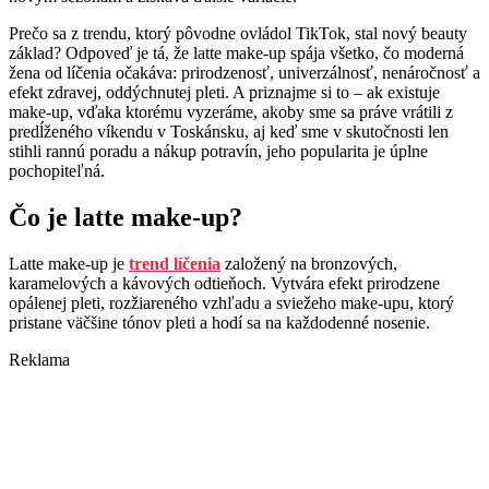
Prečo sa z trendu, ktorý pôvodne ovládol TikTok, stal nový beauty
základ? Odpoveď je tá, že latte make-up spája všetko, čo moderná
žena od líčenia očakáva: prirodzenosť, univerzálnosť, nenáročnosť a
efekt zdravej, oddýchnutej pleti. A priznajme si to – ak existuje
make-up, vďaka ktorému vyzeráme, akoby sme sa práve vrátili z
predĺženého víkendu v Toskánsku, aj keď sme v skutočnosti len
stihli rannú poradu a nákup potravín, jeho popularita je úplne
pochopiteľná.
Čo je latte make-up?
Latte make-up je
trend líčenia
založený na bronzových,
karamelových a kávových odtieňoch. Vytvára efekt prirodzene
opálenej pleti, rozžiareného vzhľadu a sviežeho make-upu, ktorý
pristane väčšine tónov pleti a hodí sa na každodenné nosenie.
Reklama