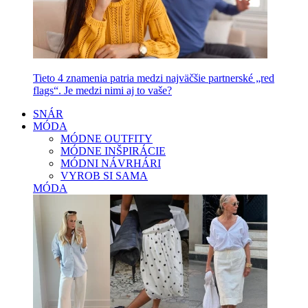
Tieto 4 znamenia patria medzi najväčšie partnerské „red
flags“. Je medzi nimi aj to vaše?
SNÁR
MÓDA
MÓDNE OUTFITY
MÓDNE INŠPIRÁCIE
MÓDNI NÁVRHÁRI
VYROB SI SAMA
MÓDA