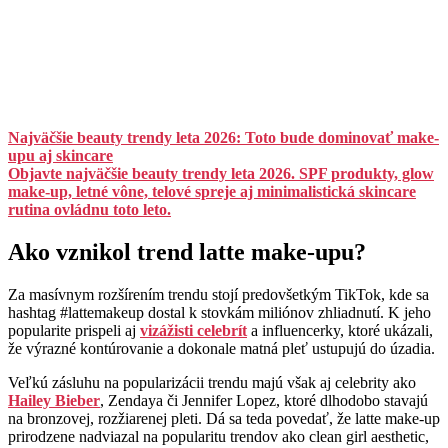
Najväčšie beauty trendy leta 2026: Toto bude dominovať make-
upu aj skincare
Objavte najväčšie beauty trendy leta 2026. SPF produkty, glow
make-up, letné vône, telové spreje aj minimalistická skincare
rutina ovládnu toto leto.
Ako vznikol trend latte make-upu?
Za masívnym rozšírením trendu stojí predovšetkým TikTok, kde sa
hashtag #lattemakeup dostal k stovkám miliónov zhliadnutí. K jeho
popularite prispeli aj
vizážisti celebrít
a influencerky, ktoré ukázali,
že výrazné kontúrovanie a dokonale matná pleť ustupujú do úzadia.
Veľkú zásluhu na popularizácii trendu majú však aj celebrity ako
Hailey Bieber
, Zendaya či Jennifer Lopez, ktoré dlhodobo stavajú
na bronzovej, rozžiarenej pleti. Dá sa teda povedať, že latte make-up
prirodzene nadviazal na popularitu trendov ako clean girl aesthetic,