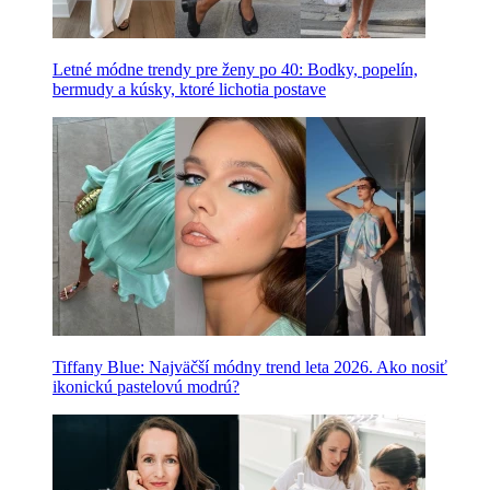
Letné módne trendy pre ženy po 40: Bodky, popelín,
bermudy a kúsky, ktoré lichotia postave
Tiffany Blue: Najväčší módny trend leta 2026. Ako nosiť
ikonickú pastelovú modrú?