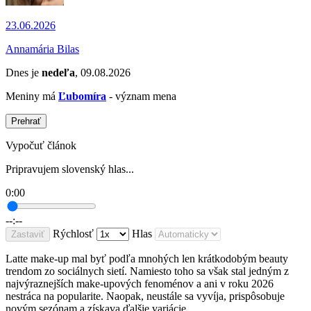
23.06.2026
Annamária Bilas
Dnes je
nedeľa
, 09.08.2026
Meniny má
Ľubomíra
- význam mena
Prehrať
Vypočuť článok
Pripravujem slovenský hlas...
0:00
--:--
Rýchlosť
Hlas
Zastaviť
Latte make-up mal byť podľa mnohých len krátkodobým beauty
trendom zo sociálnych sietí. Namiesto toho sa však stal jedným z
najvýraznejších make-upových fenoménov a ani v roku 2026
nestráca na popularite. Naopak, neustále sa vyvíja, prispôsobuje
novým sezónam a získava ďalšie variácie.