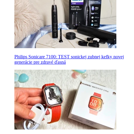
Philips Sonicare 7100: TEST sonickej zubnej kefky novej
generácie pre zdravé ďasná