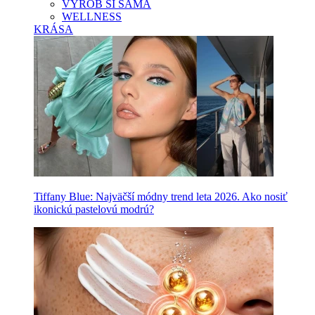
VYROB SI SAMA
WELLNESS
KRÁSA
Tiffany Blue: Najväčší módny trend leta 2026. Ako nosiť
ikonickú pastelovú modrú?