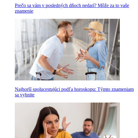
Prečo sa vám v posledných dňoch nedarí? Môže za to vaše
znamenie
Najhorší spolucestujúci podľa horoskopu: Týmto znameniam
sa vyhnite