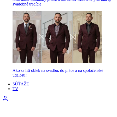
svadobné tradície
Ako sa líši oblek na svadbu, do práce a na spoločenské
udalosti?
SÚŤAŽE
TV