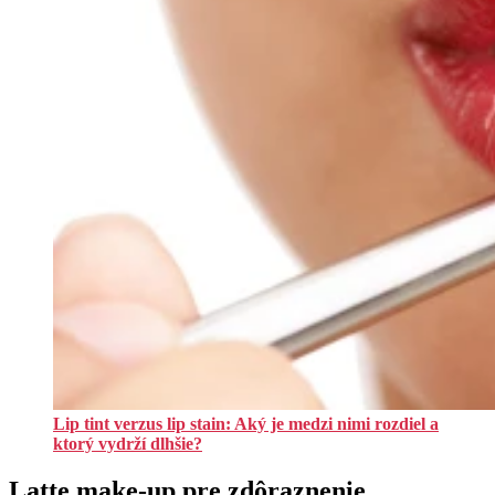
Lip tint verzus lip stain: Aký je medzi nimi rozdiel a
ktorý vydrží dlhšie?
Latte make-up pre zdôraznenie