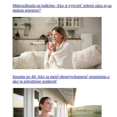
Mikrozáhrada na balkóne: Ako si vytvoriť zelenú oázu aj na
malom priestore?
Imunita po 40: Ako sa mení obranyschopnosť organizmu a
ako ju prirodzene podporiť