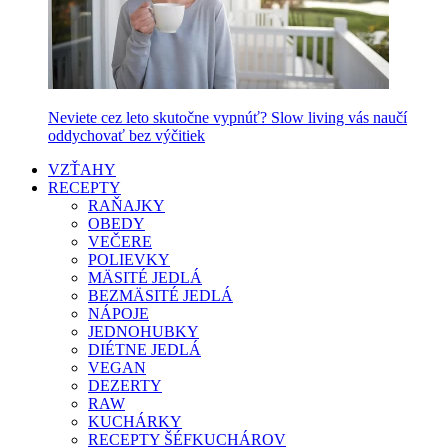
Neviete cez leto skutočne vypnúť? Slow living vás naučí
oddychovať bez výčitiek
VZŤAHY
RECEPTY
RAŇAJKY
OBEDY
VEČERE
POLIEVKY
MÄSITÉ JEDLÁ
BEZMÄSITÉ JEDLÁ
NÁPOJE
JEDNOHUBKY
DIÉTNE JEDLÁ
VEGAN
DEZERTY
RAW
KUCHÁRKY
RECEPTY ŠÉFKUCHÁROV