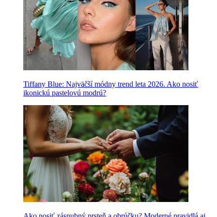
Tiffany Blue: Najväčší módny trend leta 2026. Ako nosiť
ikonickú pastelovú modrú?
Ako nosiť zásnubný prsteň a obrúčku? Moderné pravidlá aj