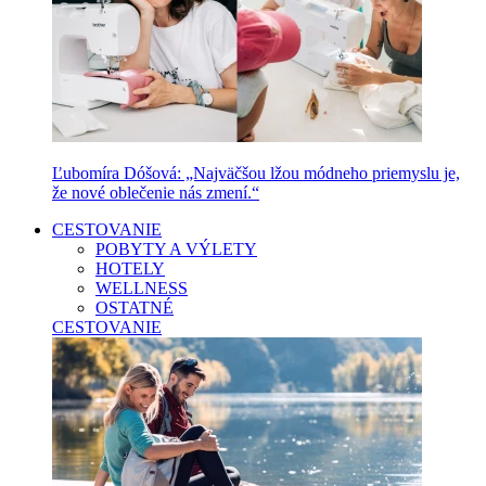
Ľubomíra Dóšová: „Najväčšou lžou módneho priemyslu je,
že nové oblečenie nás zmení.“
CESTOVANIE
POBYTY A VÝLETY
HOTELY
WELLNESS
OSTATNÉ
CESTOVANIE