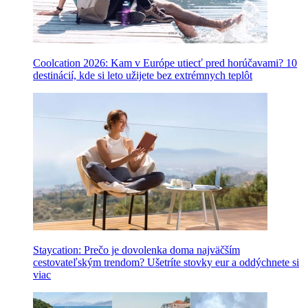
Coolcation 2026: Kam v Európe utiecť pred horúčavami? 10
destinácií, kde si leto užijete bez extrémnych teplôt
Staycation: Prečo je dovolenka doma najväčším
cestovateľským trendom? Ušetríte stovky eur a oddýchnete si
viac