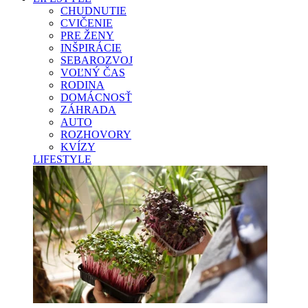
CHUDNUTIE
CVIČENIE
PRE ŽENY
INŠPIRÁCIE
SEBAROZVOJ
VOĽNÝ ČAS
RODINA
DOMÁCNOSŤ
ZÁHRADA
AUTO
ROZHOVORY
KVÍZY
LIFESTYLE