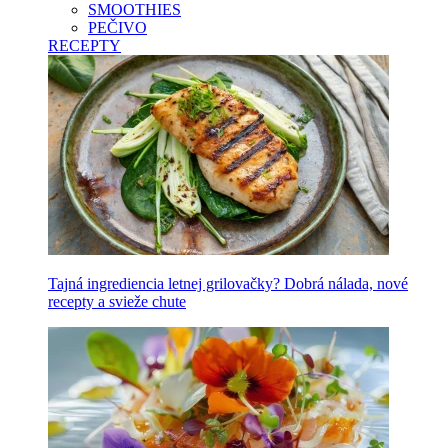
SMOOTHIES
PEČIVO
RECEPTY
Tajná ingrediencia letnej grilovačky? Dobrá nálada, nové
recepty a svieže chute