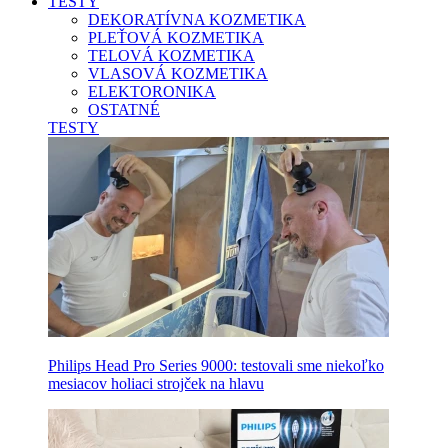
TESTY
DEKORATÍVNA KOZMETIKA
PLEŤOVÁ KOZMETIKA
TELOVÁ KOZMETIKA
VLASOVÁ KOZMETIKA
ELEKTORONIKA
OSTATNÉ
TESTY
Philips Head Pro Series 9000: testovali sme niekoľko
mesiacov holiaci strojček na hlavu