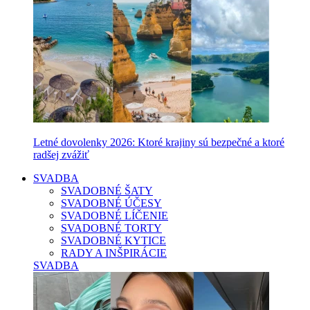
Letné dovolenky 2026: Ktoré krajiny sú bezpečné a ktoré
radšej zvážiť
SVADBA
SVADOBNÉ ŠATY
SVADOBNÉ ÚČESY
SVADOBNÉ LÍČENIE
SVADOBNÉ TORTY
SVADOBNÉ KYTICE
RADY A INŠPIRÁCIE
SVADBA