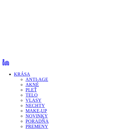
KRÁSA
ANTI-AGE
AKNÉ
PLEŤ
TELO
VLASY
NECHTY
MAKE-UP
NOVINKY
PORADŇA
PREMENY