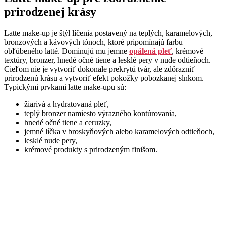
prirodzenej krásy
Latte make-up je štýl líčenia postavený na teplých, karamelových,
bronzových a kávových tónoch, ktoré pripomínajú farbu
obľúbeného latté. Dominujú mu jemne
opálená pleť
, krémové
textúry, bronzer, hnedé očné tiene a lesklé pery v nude odtieňoch.
Cieľom nie je vytvoriť dokonale prekrytú tvár, ale zdôrazniť
prirodzenú krásu a vytvoriť efekt pokožky pobozkanej slnkom.
Typickými prvkami latte make-upu sú:
žiarivá a hydratovaná pleť,
teplý bronzer namiesto výrazného kontúrovania,
hnedé očné tiene a ceruzky,
jemné líčka v broskyňových alebo karamelových odtieňoch,
lesklé nude pery,
krémové produkty s prirodzeným finišom.