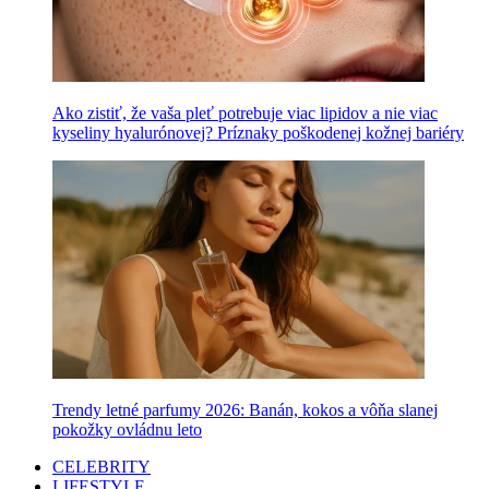
Ako zistiť, že vaša pleť potrebuje viac lipidov a nie viac
kyseliny hyalurónovej? Príznaky poškodenej kožnej bariéry
Trendy letné parfumy 2026: Banán, kokos a vôňa slanej
pokožky ovládnu leto
CELEBRITY
LIFESTYLE