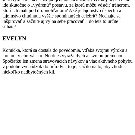
ide skutočne o „vydrenú“ postavu, za ktorú môžu vďačiť trénerom,
ktorí ich mali pod drobnohľadom? Aké je tajomstvo úspechu a
tajomstvo chudnutia vyššie spomínaných celebrít? Nechajte sa
inšpirovať a začnite aj vy na sebe pracovať – do leta to určite
stíhate!
EVELYN
Komička, ktorá sa dostala do povedomia, vďaka svojmu výroku s
kunami v chorvátsku. No dnes vyráža dych aj svojou premenou.
Spočiatku len zmena stravovacích návykov a viac aktívneho pohybu
v podobe vychádzok do prírody – to jej stačilo na to, aby zhodila
niekoľko nadbytočných kíl.