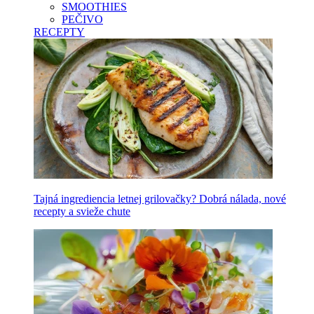
SMOOTHIES
PEČIVO
RECEPTY
Tajná ingrediencia letnej grilovačky? Dobrá nálada, nové
recepty a svieže chute