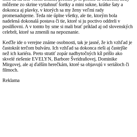
môžeme zo skrine vytiahnuť šortky a mini sukne, krátke šaty a
dokonca aj plavky, v ktorých sa my ženy veľmi rady
promenadujeme. Teda nie úplne všetky, ale tie, ktorým bola
nadelená dokonalá postava či tie, ktoré si ju poctivo oddreli v
posilňovni. A v tomto by sme si mali brať príklad aj od slovenských
celebrít, ktoré sa zmenili na nepoznanie.
Keďže ide o verejne známe osobnosti, tak je jasné, že ich vzhľad je
častokrát terčom bulváru. Ich vzhľad sa dokonca rieši aj častejšie
než ich kariéra. Preto stratiť zopár nadbytočných kíl prišlo ako
skvelé riešenie EVELYN, Barbore Švridraňovej, Dominike
Mirgovej, ale aj ďalším herečkám, ktoré sa objavujú v seriáloch či
filmoch.
Reklama