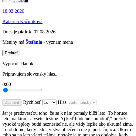
18.03.2020
Katarína Kačuriková
Dnes je
piatok
, 07.08.2026
Meniny má
Štefánia
- význam mena
Prehrať
Vypočuť článok
Pripravujem slovenský hlas...
0:00
--:--
Rýchlosť
Hlas
Zastaviť
Jar je predzvesťou toho, že sa k nám pomaly blíži leto. To horúce
leto, na ktoré sa všetci tešíme. Aj keď budeme „hundrať,“ pretože
vysoké teploty budú neznesiteľné, ale vždy lepšie ako ukrutná zima.
To obdobie, kedy jedna vrstva oblečenia nie je postačujúca. Okrem
toho sa na leto všetci tešíme, pretože je to presne to obdobie, kedy