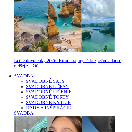
Letné dovolenky 2026: Ktoré krajiny sú bezpečné a ktoré
radšej zvážiť
SVADBA
SVADOBNÉ ŠATY
SVADOBNÉ ÚČESY
SVADOBNÉ LÍČENIE
SVADOBNÉ TORTY
SVADOBNÉ KYTICE
RADY A INŠPIRÁCIE
SVADBA