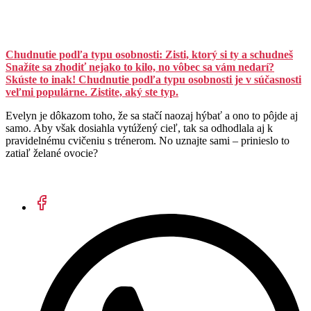
Chudnutie podľa typu osobnosti: Zisti, ktorý si ty a schudneš
Snažíte sa zhodiť nejako to kilo, no vôbec sa vám nedarí?
Skúste to inak! Chudnutie podľa typu osobnosti je v súčasnosti
veľmi populárne. Zistite, aký ste typ.
Evelyn je dôkazom toho, že sa stačí naozaj hýbať a ono to pôjde aj
samo. Aby však dosiahla vytúžený cieľ, tak sa odhodlala aj k
pravidelnému cvičeniu s trénerom. No uznajte sami – prinieslo to
zatiaľ želané ovocie?