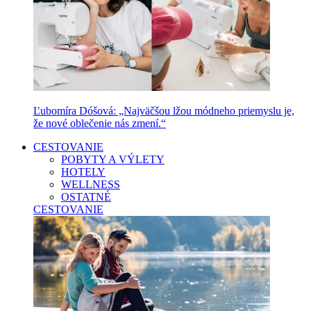
Ľubomíra Dóšová: „Najväčšou lžou módneho priemyslu je,
že nové oblečenie nás zmení.“
CESTOVANIE
POBYTY A VÝLETY
HOTELY
WELLNESS
OSTATNÉ
CESTOVANIE