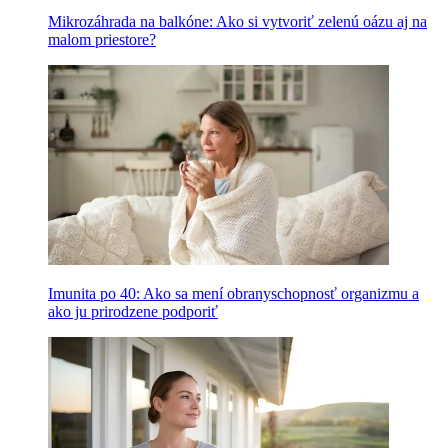
Mikrozáhrada na balkóne: Ako si vytvoriť zelenú oázu aj na
malom priestore?
Imunita po 40: Ako sa mení obranyschopnosť organizmu a
ako ju prirodzene podporiť