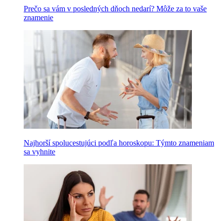
Prečo sa vám v posledných dňoch nedarí? Môže za to vaše
znamenie
Najhorší spolucestujúci podľa horoskopu: Týmto znameniam
sa vyhnite