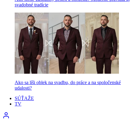
svadobné tradície
Ako sa líši oblek na svadbu, do práce a na spoločenské
udalosti?
SÚŤAŽE
TV