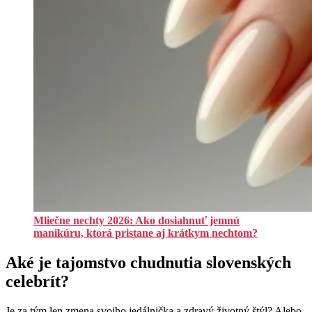
Mliečne nechty 2026: Ako dosiahnuť jemnú
manikúru, ktorá pristane aj krátkym nechtom?
Aké je tajomstvo chudnutia slovenských
celebrít?
Je za tým len zmena svojho jedálnička a zdravý životný štýl? Alebo