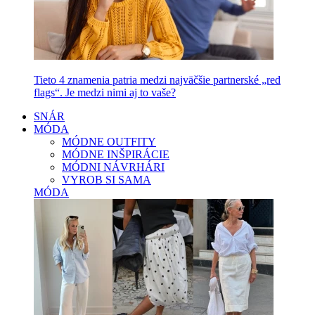
Tieto 4 znamenia patria medzi najväčšie partnerské „red
flags“. Je medzi nimi aj to vaše?
SNÁR
MÓDA
MÓDNE OUTFITY
MÓDNE INŠPIRÁCIE
MÓDNI NÁVRHÁRI
VYROB SI SAMA
MÓDA