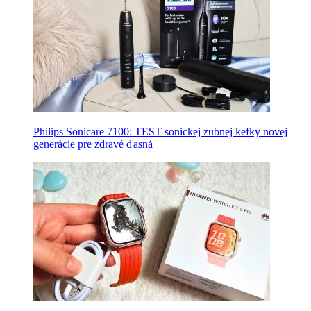
Philips Sonicare 7100: TEST sonickej zubnej kefky novej
generácie pre zdravé ďasná