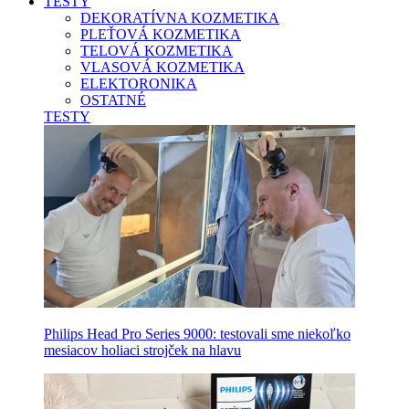
TESTY
DEKORATÍVNA KOZMETIKA
PLEŤOVÁ KOZMETIKA
TELOVÁ KOZMETIKA
VLASOVÁ KOZMETIKA
ELEKTORONIKA
OSTATNÉ
TESTY
Philips Head Pro Series 9000: testovali sme niekoľko
mesiacov holiaci strojček na hlavu