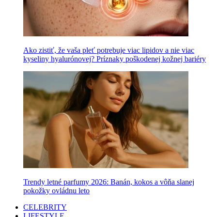
Ako zistiť, že vaša pleť potrebuje viac lipidov a nie viac
kyseliny hyalurónovej? Príznaky poškodenej kožnej bariéry
Trendy letné parfumy 2026: Banán, kokos a vôňa slanej
pokožky ovládnu leto
CELEBRITY
LIFESTYLE