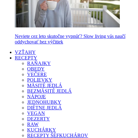
Neviete cez leto skutočne vypnúť? Slow living vás naučí
oddychovať bez výčitiek
VZŤAHY
RECEPTY
RAŇAJKY
OBEDY
VEČERE
POLIEVKY
MÄSITÉ JEDLÁ
BEZMÄSITÉ JEDLÁ
NÁPOJE
JEDNOHUBKY
DIÉTNE JEDLÁ
VEGAN
DEZERTY
RAW
KUCHÁRKY
RECEPTY ŠÉFKUCHÁROV