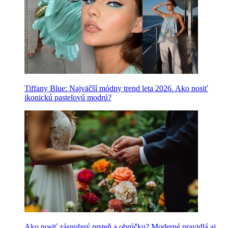
Tiffany Blue: Najväčší módny trend leta 2026. Ako nosiť
ikonickú pastelovú modrú?
Ako nosiť zásnubný prsteň a obrúčku? Moderné pravidlá aj