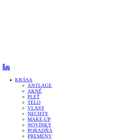
KRÁSA
ANTI-AGE
AKNÉ
PLEŤ
TELO
VLASY
NECHTY
MAKE-UP
NOVINKY
PORADŇA
PREMENY