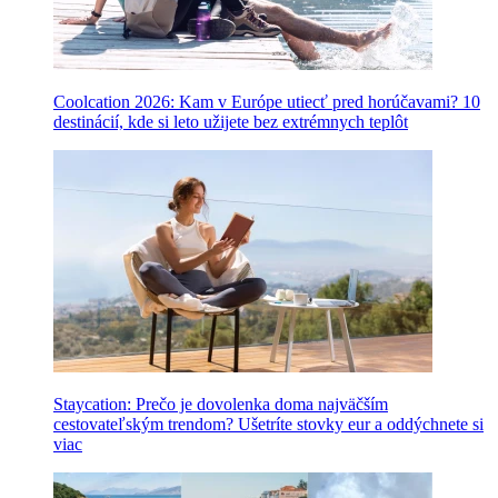
Coolcation 2026: Kam v Európe utiecť pred horúčavami? 10
destinácií, kde si leto užijete bez extrémnych teplôt
Staycation: Prečo je dovolenka doma najväčším
cestovateľským trendom? Ušetríte stovky eur a oddýchnete si
viac