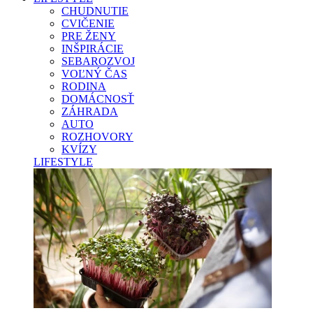
CHUDNUTIE
CVIČENIE
PRE ŽENY
INŠPIRÁCIE
SEBAROZVOJ
VOĽNÝ ČAS
RODINA
DOMÁCNOSŤ
ZÁHRADA
AUTO
ROZHOVORY
KVÍZY
LIFESTYLE