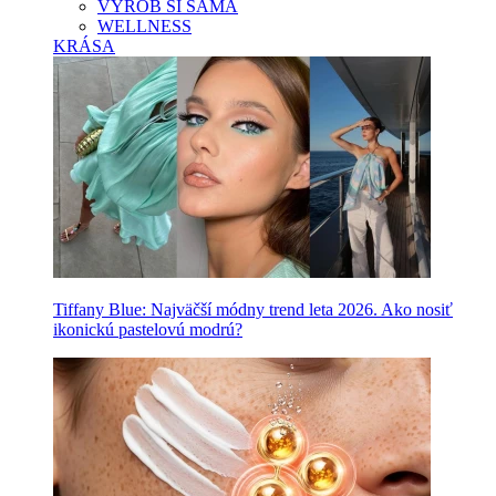
VYROB SI SAMA
WELLNESS
KRÁSA
Tiffany Blue: Najväčší módny trend leta 2026. Ako nosiť
ikonickú pastelovú modrú?