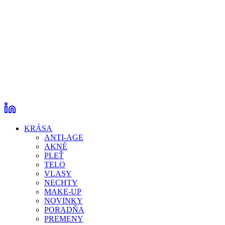
KRÁSA
ANTI-AGE
AKNÉ
PLEŤ
TELO
VLASY
NECHTY
MAKE-UP
NOVINKY
PORADŇA
PREMENY