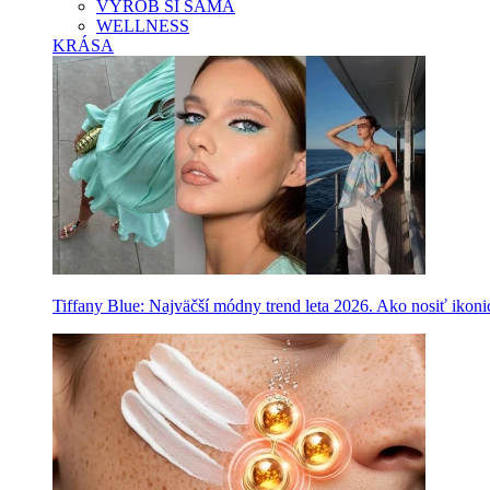
VYROB SI SAMA
WELLNESS
KRÁSA
Tiffany Blue: Najväčší módny trend leta 2026. Ako nosiť ikon