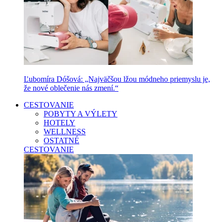
Ľubomíra Dóšová: „Najväčšou lžou módneho priemyslu je,
že nové oblečenie nás zmení.“
CESTOVANIE
POBYTY A VÝLETY
HOTELY
WELLNESS
OSTATNÉ
CESTOVANIE