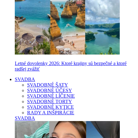
Letné dovolenky 2026: Ktoré krajiny sú bezpečné a ktoré
radšej zvážiť
SVADBA
SVADOBNÉ ŠATY
SVADOBNÉ ÚČESY
SVADOBNÉ LÍČENIE
SVADOBNÉ TORTY
SVADOBNÉ KYTICE
RADY A INŠPIRÁCIE
SVADBA