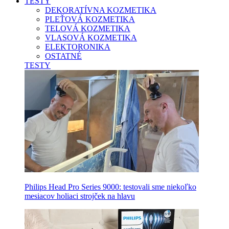
TESTY
DEKORATÍVNA KOZMETIKA
PLEŤOVÁ KOZMETIKA
TELOVÁ KOZMETIKA
VLASOVÁ KOZMETIKA
ELEKTORONIKA
OSTATNÉ
TESTY
Philips Head Pro Series 9000: testovali sme niekoľko
mesiacov holiaci strojček na hlavu