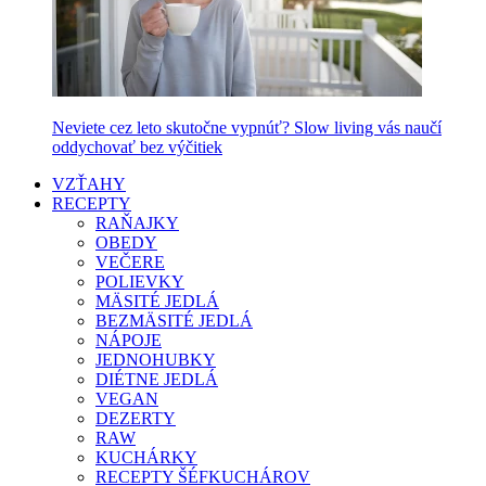
Neviete cez leto skutočne vypnúť? Slow living vás naučí
oddychovať bez výčitiek
VZŤAHY
RECEPTY
RAŇAJKY
OBEDY
VEČERE
POLIEVKY
MÄSITÉ JEDLÁ
BEZMÄSITÉ JEDLÁ
NÁPOJE
JEDNOHUBKY
DIÉTNE JEDLÁ
VEGAN
DEZERTY
RAW
KUCHÁRKY
RECEPTY ŠÉFKUCHÁROV