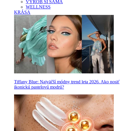
VYROB SI SAMA
WELLNESS
KRÁSA
Tiffany Blue: Najväčší módny trend leta 2026. Ako nosiť
ikonickú pastelovú modrú?