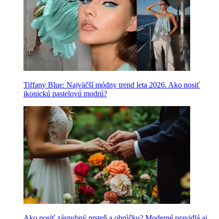
Tiffany Blue: Najväčší módny trend leta 2026. Ako nosiť
ikonickú pastelovú modrú?
Ako nosiť zásnubný prsteň a obrúčku? Moderné pravidlá aj