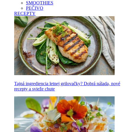
SMOOTHIES
PEČIVO
RECEPTY
Tajná ingrediencia letnej grilovačky? Dobrá nálada, nové
recepty a svieže chute