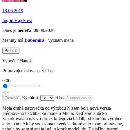
18.06.2019
Ingrid Hajeková
Dnes je
nedeľa
, 09.08.2026
Meniny má
Ľubomíra
- význam mena
Prehrať
Vypočuť článok
Pripravujem slovenský hlas...
0:00
--:--
Rýchlosť
Hlas
Zastaviť
Moja druhá testovačka od výrobcu Nissan bola nová verzia
prémiového hatchbacku modelu Micra. Keď som autíčko
zaparkovala u nás vo firme, kolegovia hádali, od ktorého výrobcu
auto mám. Ak by som sama nevedela, ktoré auto mám pripravené,
nebola by som si ani ja istá, o ktorý model ide. Z diaľky tvarmi