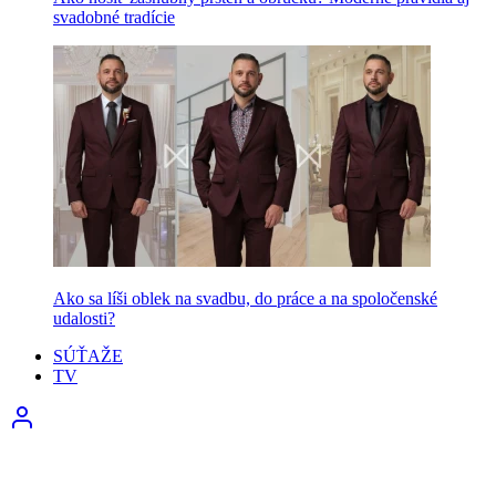
svadobné tradície
Ako sa líši oblek na svadbu, do práce a na spoločenské
udalosti?
SÚŤAŽE
TV