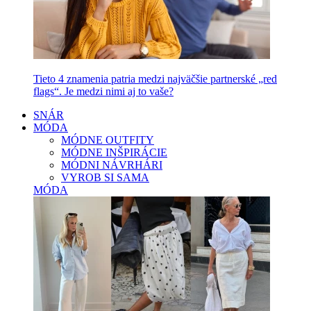
Tieto 4 znamenia patria medzi najväčšie partnerské „red
flags“. Je medzi nimi aj to vaše?
SNÁR
MÓDA
MÓDNE OUTFITY
MÓDNE INŠPIRÁCIE
MÓDNI NÁVRHÁRI
VYROB SI SAMA
MÓDA