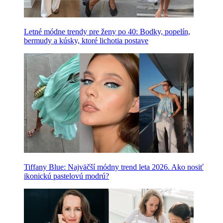
Letné módne trendy pre ženy po 40: Bodky, popelín,
bermudy a kúsky, ktoré lichotia postave
Tiffany Blue: Najväčší módny trend leta 2026. Ako nosiť
ikonickú pastelovú modrú?