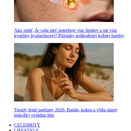
Ako zistiť, že vaša pleť potrebuje viac lipidov a nie viac
kyseliny hyalurónovej? Príznaky poškodenej kožnej bariéry
Trendy letné parfumy 2026: Banán, kokos a vôňa slanej
pokožky ovládnu leto
CELEBRITY
LIFESTYLE