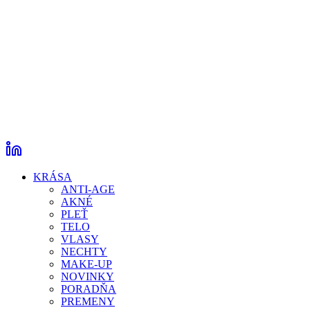
KRÁSA
ANTI-AGE
AKNÉ
PLEŤ
TELO
VLASY
NECHTY
MAKE-UP
NOVINKY
PORADŇA
PREMENY