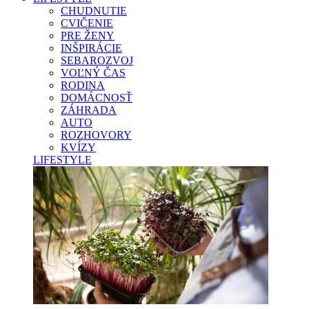
CHUDNUTIE
CVIČENIE
PRE ŽENY
INŠPIRÁCIE
SEBAROZVOJ
VOĽNÝ ČAS
RODINA
DOMÁCNOSŤ
ZÁHRADA
AUTO
ROZHOVORY
KVÍZY
LIFESTYLE