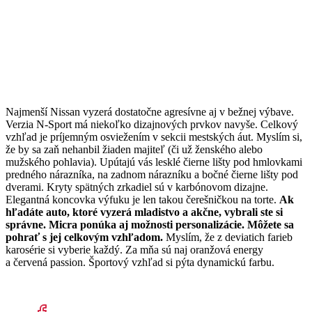
Najmenší Nissan vyzerá dostatočne agresívne aj v bežnej výbave.
Verzia N-Sport má niekoľko dizajnových prvkov navyše. Celkový
vzhľad je príjemným osviežením v sekcii mestských áut. Myslím si,
že by sa zaň nehanbil žiaden majiteľ (či už ženského alebo
mužského pohlavia). Upútajú vás lesklé čierne lišty pod hmlovkami
predného nárazníka, na zadnom nárazníku a bočné čierne lišty pod
dverami. Kryty spätných zrkadiel sú v karbónovom dizajne.
Elegantná koncovka výfuku je len takou čerešničkou na torte.
Ak
hľadáte auto, ktoré vyzerá mladistvo a akčne, vybrali ste si
správne. Micra ponúka aj možnosti personalizácie. Môžete sa
pohrať s jej celkovým vzhľadom.
Myslím, že z deviatich farieb
karosérie si vyberie každý. Za mňa sú naj oranžová energy
a červená passion. Športový vzhľad si pýta dynamickú farbu.