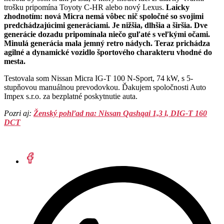
trošku pripomína Toyoty C-HR alebo nový Lexus.
Laicky
zhodnotím: nová Micra nemá vôbec nič spoločné so svojimi
predchádzajúcimi generáciami. Je nižšia, dlhšia a širšia. Dve
generácie dozadu pripomínala niečo guľaté s veľkými očami.
Minulá generácia mala jemný retro nádych. Teraz prichádza
agilné a dynamické vozidlo športového charakteru vhodné do
mesta.
Testovala som Nissan Micra IG-T 100 N-Sport, 74 kW, s 5-
stupňovou manuálnou prevodovkou. Ďakujem spoločnosti Auto
Impex s.r.o. za bezplatné poskytnutie auta.
Pozri aj:
Ženský pohľad na: Nissan Qashqai 1,3 l, DIG-T 160
DCT