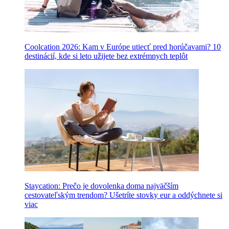
Coolcation 2026: Kam v Európe utiecť pred horúčavami? 10
destinácií, kde si leto užijete bez extrémnych teplôt
Staycation: Prečo je dovolenka doma najväčším
cestovateľským trendom? Ušetríte stovky eur a oddýchnete si
viac