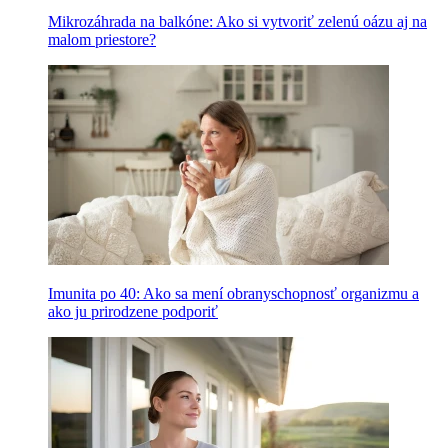
Mikrozáhrada na balkóne: Ako si vytvoriť zelenú oázu aj na
malom priestore?
Imunita po 40: Ako sa mení obranyschopnosť organizmu a
ako ju prirodzene podporiť