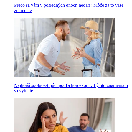
Prečo sa vám v posledných dňoch nedarí? Môže za to vaše
znamenie
Najhorší spolucestujúci podľa horoskopu: Týmto znameniam
sa vyhnite