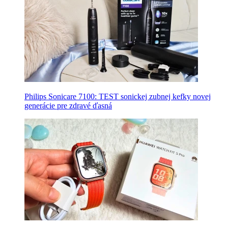
Philips Sonicare 7100: TEST sonickej zubnej kefky novej
generácie pre zdravé ďasná