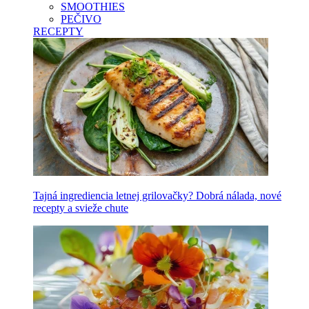
SMOOTHIES
PEČIVO
RECEPTY
Tajná ingrediencia letnej grilovačky? Dobrá nálada, nové
recepty a svieže chute