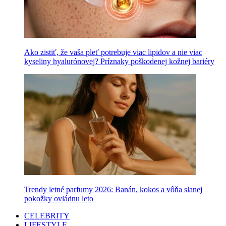
Ako zistiť, že vaša pleť potrebuje viac lipidov a nie viac
kyseliny hyalurónovej? Príznaky poškodenej kožnej bariéry
Trendy letné parfumy 2026: Banán, kokos a vôňa slanej
pokožky ovládnu leto
CELEBRITY
LIFESTYLE