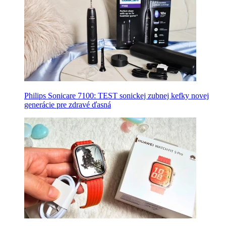
Philips Sonicare 7100: TEST sonickej zubnej kefky novej
generácie pre zdravé ďasná