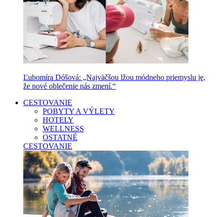
Ľubomíra Dóšová: „Najväčšou lžou módneho priemyslu je,
že nové oblečenie nás zmení.“
CESTOVANIE
POBYTY A VÝLETY
HOTELY
WELLNESS
OSTATNÉ
CESTOVANIE