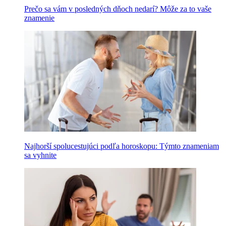
Prečo sa vám v posledných dňoch nedarí? Môže za to vaše
znamenie
Najhorší spolucestujúci podľa horoskopu: Týmto znameniam
sa vyhnite