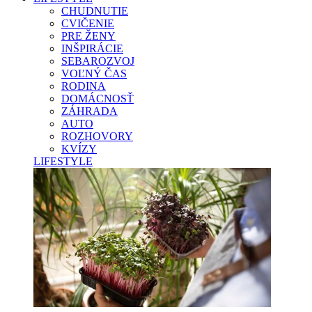
CHUDNUTIE
CVIČENIE
PRE ŽENY
INŠPIRÁCIE
SEBAROZVOJ
VOĽNÝ ČAS
RODINA
DOMÁCNOSŤ
ZÁHRADA
AUTO
ROZHOVORY
KVÍZY
LIFESTYLE