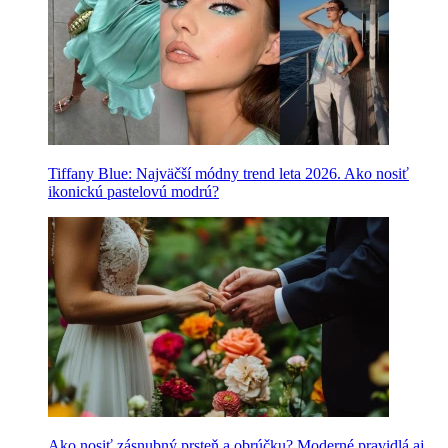
Tiffany Blue: Najväčší módny trend leta 2026. Ako nosiť
ikonickú pastelovú modrú?
Ako nosiť zásnubný prsteň a obrúčku? Moderné pravidlá aj