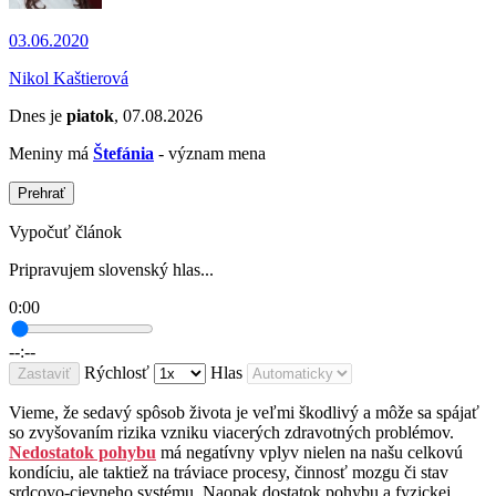
03.06.2020
Nikol Kaštierová
Dnes je
piatok
, 07.08.2026
Meniny má
Štefánia
- význam mena
Prehrať
Vypočuť článok
Pripravujem slovenský hlas...
0:00
--:--
Rýchlosť
Hlas
Zastaviť
Vieme, že sedavý spôsob života je veľmi škodlivý a môže sa spájať
so zvyšovaním rizika vzniku viacerých zdravotných problémov.
Nedostatok pohybu
má negatívny vplyv nielen na našu celkovú
kondíciu, ale taktiež na tráviace procesy, činnosť mozgu či stav
srdcovo-cievneho systému. Naopak dostatok pohybu a fyzickej