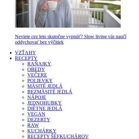
Neviete cez leto skutočne vypnúť? Slow living vás naučí
oddychovať bez výčitiek
VZŤAHY
RECEPTY
RAŇAJKY
OBEDY
VEČERE
POLIEVKY
MÄSITÉ JEDLÁ
BEZMÄSITÉ JEDLÁ
NÁPOJE
JEDNOHUBKY
DIÉTNE JEDLÁ
VEGAN
DEZERTY
RAW
KUCHÁRKY
RECEPTY ŠÉFKUCHÁROV