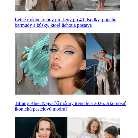
Letné módne trendy pre ženy po 40: Bodky, popelín,
bermudy a kúsky, ktoré lichotia postave
Tiffany Blue: Najväčší módny trend leta 2026. Ako nosiť
ikonickú pastelovú modrú?