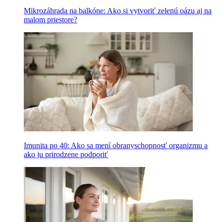
Mikrozáhrada na balkóne: Ako si vytvoriť zelenú oázu aj na
malom priestore?
Imunita po 40: Ako sa mení obranyschopnosť organizmu a
ako ju prirodzene podporiť