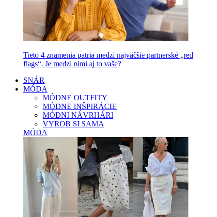
Tieto 4 znamenia patria medzi najväčšie partnerské „red
flags“. Je medzi nimi aj to vaše?
SNÁR
MÓDA
MÓDNE OUTFITY
MÓDNE INŠPIRÁCIE
MÓDNI NÁVRHÁRI
VYROB SI SAMA
MÓDA