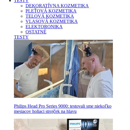
TESTY
DEKORATÍVNA KOZMETIKA
PLEŤOVÁ KOZMETIKA
TELOVÁ KOZMETIKA
VLASOVÁ KOZMETIKA
ELEKTORONIKA
OSTATNÉ
TESTY
Philips Head Pro Series 9000: testovali sme niekoľko
mesiacov holiaci strojček na hlavu