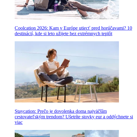
Coolcation 2026: Kam v Európe utiecť pred horúčavami? 10
destinácií, kde si leto užijete bez extrémnych teplôt
Staycation: Prečo je dovolenka doma najväčším
cestovateľským trendom? Ušetríte stovky eur a oddýchnete si
viac