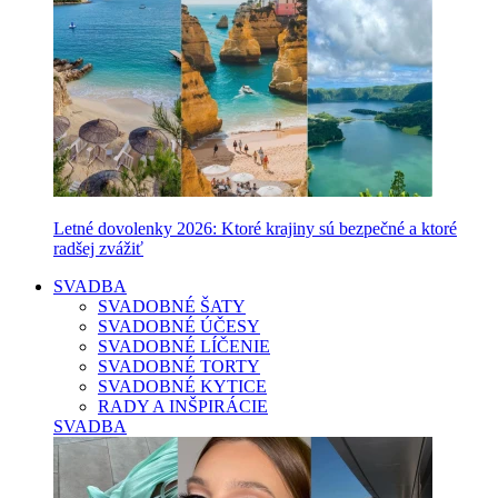
Letné dovolenky 2026: Ktoré krajiny sú bezpečné a ktoré
radšej zvážiť
SVADBA
SVADOBNÉ ŠATY
SVADOBNÉ ÚČESY
SVADOBNÉ LÍČENIE
SVADOBNÉ TORTY
SVADOBNÉ KYTICE
RADY A INŠPIRÁCIE
SVADBA