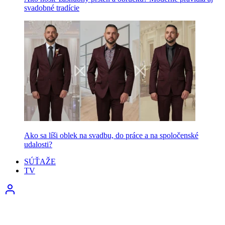
svadobné tradície
Ako sa líši oblek na svadbu, do práce a na spoločenské
udalosti?
SÚŤAŽE
TV