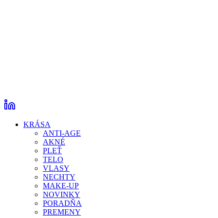
KRÁSA
ANTI-AGE
AKNÉ
PLEŤ
TELO
VLASY
NECHTY
MAKE-UP
NOVINKY
PORADŇA
PREMENY