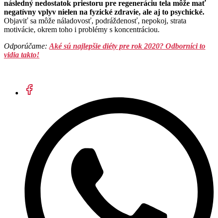
následný nedostatok priestoru pre regeneráciu tela môže mať
negatívny vplyv nielen na fyzické zdravie, ale aj to psychické.
Objaviť sa môže náladovosť, podráždenosť, nepokoj, strata
motivácie, okrem toho i problémy s koncentráciou.
Odporúčame:
Aké sú najlepšie diéty pre rok 2020? Odborníci to
vidia takto!