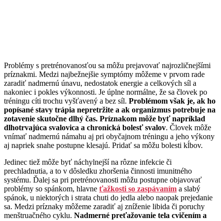
Problémy s pretrénovanosťou sa môžu prejavovať najrozličnejšími
príznakmi. Medzi najbežnejšie symptómy môžeme v prvom rade
zaradiť nadmernú únavu, nedostatok energie a celkových síl a
nakoniec i pokles výkonnosti. Je úplne normálne, že sa človek po
tréningu cíti trochu vyšťavený a bez síl.
Problémom však je, ak ho
popísané stavy trápia nepretržite a ak organizmus potrebuje na
zotavenie skutočne dlhý čas. Príznakom môže byť napríklad
dlhotrvajúca svalovica a chronická bolesť svalov
. Človek môže
vnímať nadmernú námahu aj pri obyčajnom tréningu a jeho výkony
aj napriek snahe postupne klesajú. Pridať sa môžu bolesti kĺbov.
Jedinec tiež môže byť náchylnejší na rôzne infekcie či
prechladnutia, a to v dôsledku zhoršenia činnosti imunitného
systému. Ďalej sa pri pretrénovanosti môžu postupne objavovať
problémy so spánkom, hlavne
ťažkosti so zaspávaním
a slabý
spánok, u niektorých i strata chuti do jedla alebo naopak prejedanie
sa. Medzi príznaky môžeme zaradiť aj zníženie libida či poruchy
menštruačného cyklu.
Nadmerné preťažovanie tela cvičením a