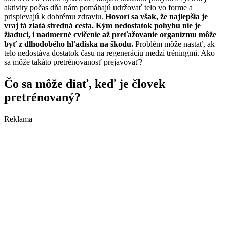
aktivity počas dňa nám pomáhajú udržovať telo vo forme a
prispievajú k dobrému zdraviu.
Hovorí sa však, že najlepšia je
vraj tá zlatá stredná cesta. Kým nedostatok pohybu nie je
žiaduci, i nadmerné cvičenie až preťažovanie organizmu môže
byť z dlhodobého hľadiska na škodu.
Problém môže nastať, ak
telo nedostáva dostatok času na regeneráciu medzi tréningmi. Ako
sa môže takáto pretrénovanosť prejavovať?
Čo sa môže diať, keď je človek
pretrénovaný?
Reklama