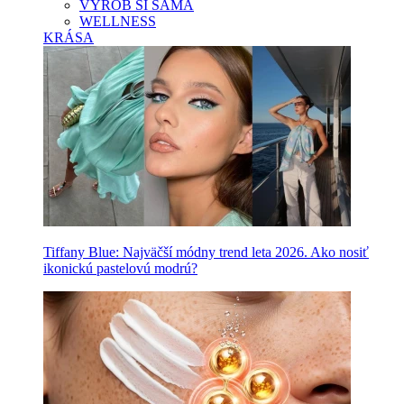
VYROB SI SAMA
WELLNESS
KRÁSA
Tiffany Blue: Najväčší módny trend leta 2026. Ako nosiť
ikonickú pastelovú modrú?