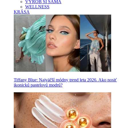
VYROB SI SAMA
WELLNESS
KRÁSA
Tiffany Blue: Najväčší módny trend leta 2026. Ako nosiť
ikonickú pastelovú modrú?