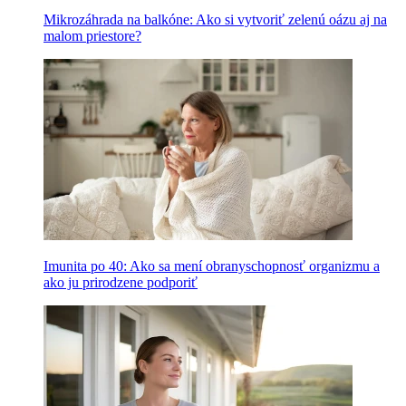
Mikrozáhrada na balkóne: Ako si vytvoriť zelenú oázu aj na
malom priestore?
Imunita po 40: Ako sa mení obranyschopnosť organizmu a
ako ju prirodzene podporiť