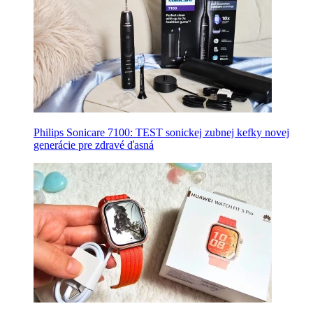
Philips Sonicare 7100: TEST sonickej zubnej kefky novej
generácie pre zdravé ďasná