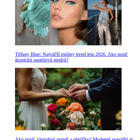
Tiffany Blue: Najväčší módny trend leta 2026. Ako nosiť
ikonickú pastelovú modrú?
Ako nosiť zásnubný prsteň a obrúčku? Moderné pravidlá aj