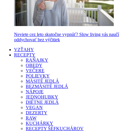
Neviete cez leto skutočne vypnúť? Slow living vás naučí
oddychovať bez výčitiek
VZŤAHY
RECEPTY
RAŇAJKY
OBEDY
VEČERE
POLIEVKY
MÄSITÉ JEDLÁ
BEZMÄSITÉ JEDLÁ
NÁPOJE
JEDNOHUBKY
DIÉTNE JEDLÁ
VEGAN
DEZERTY
RAW
KUCHÁRKY
RECEPTY ŠÉFKUCHÁROV