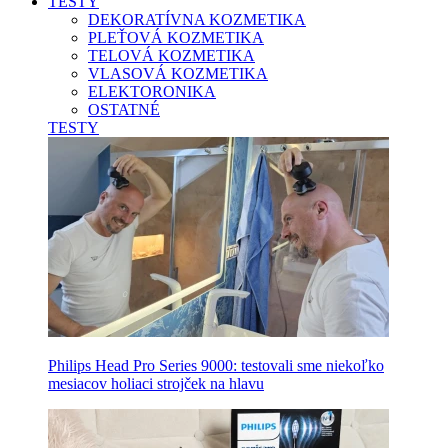
TESTY
DEKORATÍVNA KOZMETIKA
PLEŤOVÁ KOZMETIKA
TELOVÁ KOZMETIKA
VLASOVÁ KOZMETIKA
ELEKTORONIKA
OSTATNÉ
TESTY
Philips Head Pro Series 9000: testovali sme niekoľko
mesiacov holiaci strojček na hlavu