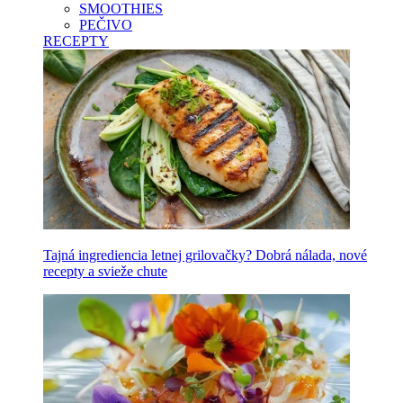
SMOOTHIES
PEČIVO
RECEPTY
Tajná ingrediencia letnej grilovačky? Dobrá nálada, nové
recepty a svieže chute