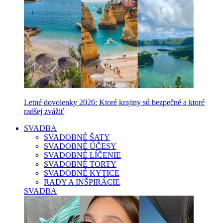
Letné dovolenky 2026: Ktoré krajiny sú bezpečné a ktoré
radšej zvážiť
SVADBA
SVADOBNÉ ŠATY
SVADOBNÉ ÚČESY
SVADOBNÉ LÍČENIE
SVADOBNÉ TORTY
SVADOBNÉ KYTICE
RADY A INŠPIRÁCIE
SVADBA