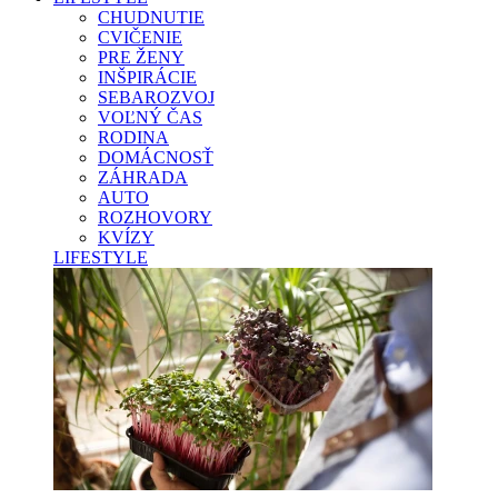
CHUDNUTIE
CVIČENIE
PRE ŽENY
INŠPIRÁCIE
SEBAROZVOJ
VOĽNÝ ČAS
RODINA
DOMÁCNOSŤ
ZÁHRADA
AUTO
ROZHOVORY
KVÍZY
LIFESTYLE