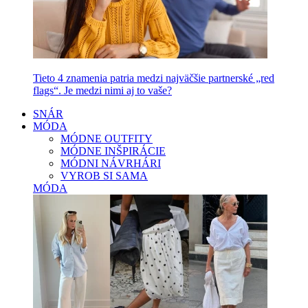
Tieto 4 znamenia patria medzi najväčšie partnerské „red
flags“. Je medzi nimi aj to vaše?
SNÁR
MÓDA
MÓDNE OUTFITY
MÓDNE INŠPIRÁCIE
MÓDNI NÁVRHÁRI
VYROB SI SAMA
MÓDA