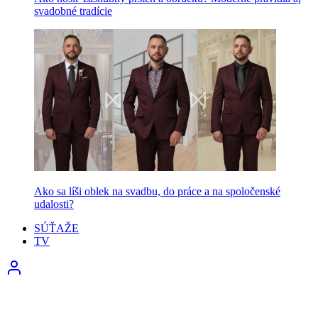
svadobné tradície
Ako sa líši oblek na svadbu, do práce a na spoločenské
udalosti?
SÚŤAŽE
TV