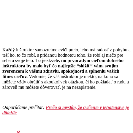
Každý inštruktor samozrejme cvičí preto, lebo má radosť z pohybu a
teší ho, to čo robí, s pridanou hodnotou toho, že robí aj niečo pre
seba a svoje telo. T
o je skvelé, no prvoradým cieľom dobrého
inštruktora by malo byť čo najlepšie “slúžiť“ vám, svojim
zverencom k vášmu zdraviu, spokojnosti a splneniu vašich
fitnes cieľov.
Vedomie, že váš inštruktor je niekto, na koho sa
môžete vždy obrátiť s akoukoľvek otázkou, či ho požiadať o radu a
zároveň mu môžete dôverovať, je na nezaplatenie.
Odporúčame prečítať:
Prečo si myslím, že cvičenie v tehotenstve je
dôležité