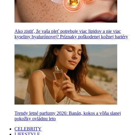
Ako zistiť, že vaša pleť potrebuje viac lipidov a nie viac
kyseliny hyalurónovej? Príznaky poškodenej kožnej bariéry
Trendy letné parfumy 2026: Banán, kokos a vôňa slanej
pokožky ovládnu leto
CELEBRITY
LIFESTYLE