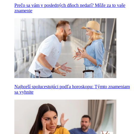
Prečo sa vám v posledných dňoch nedarí? Môže za to vaše
znamenie
Najhorší spolucestujúci podľa horoskopu: Týmto znameniam
sa vyhnite