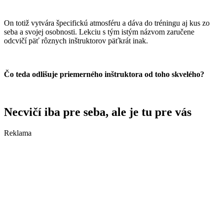
On totiž vytvára špecifickú atmosféru a dáva do tréningu aj kus zo
seba a svojej osobnosti. Lekciu s tým istým názvom zaručene
odcvičí päť rôznych inštruktorov päťkrát inak.
Čo teda odlišuje priemerného inštruktora od toho skvelého?
Necvičí iba pre seba, ale je tu pre vás
Reklama