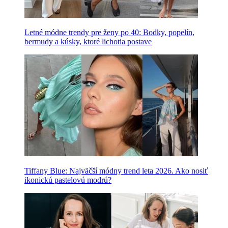
Letné módne trendy pre ženy po 40: Bodky, popelín,
bermudy a kúsky, ktoré lichotia postave
Tiffany Blue: Najväčší módny trend leta 2026. Ako nosiť
ikonickú pastelovú modrú?