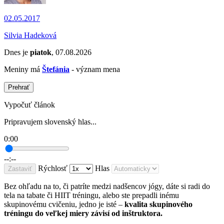
02.05.2017
Silvia Hadeková
Dnes je
piatok
, 07.08.2026
Meniny má
Štefánia
- význam mena
Prehrať
Vypočuť článok
Pripravujem slovenský hlas...
0:00
--:--
Rýchlosť
Hlas
Zastaviť
Bez ohľadu na to, či patríte medzi nadšencov jógy, dáte si radi do
tela na tabate či HIIT tréningu, alebo ste prepadli inému
skupinovému cvičeniu, jedno je isté –
kvalita skupinového
tréningu do veľkej miery závisí od inštruktora.