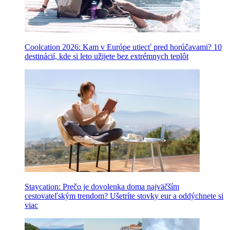
Coolcation 2026: Kam v Európe utiecť pred horúčavami? 10
destinácií, kde si leto užijete bez extrémnych teplôt
Staycation: Prečo je dovolenka doma najväčším
cestovateľským trendom? Ušetríte stovky eur a oddýchnete si
viac