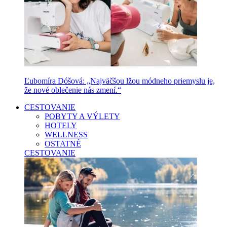
Ľubomíra Dóšová: „Najväčšou lžou módneho priemyslu je,
že nové oblečenie nás zmení.“
CESTOVANIE
POBYTY A VÝLETY
HOTELY
WELLNESS
OSTATNÉ
CESTOVANIE