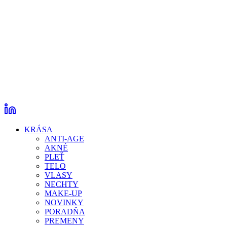
KRÁSA
ANTI-AGE
AKNÉ
PLEŤ
TELO
VLASY
NECHTY
MAKE-UP
NOVINKY
PORADŇA
PREMENY