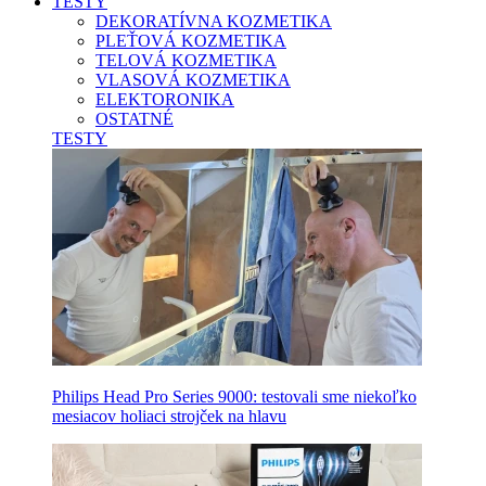
TESTY
DEKORATÍVNA KOZMETIKA
PLEŤOVÁ KOZMETIKA
TELOVÁ KOZMETIKA
VLASOVÁ KOZMETIKA
ELEKTORONIKA
OSTATNÉ
TESTY
Philips Head Pro Series 9000: testovali sme niekoľko
mesiacov holiaci strojček na hlavu