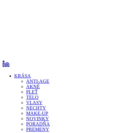
KRÁSA
ANTI-AGE
AKNÉ
PLEŤ
TELO
VLASY
NECHTY
MAKE-UP
NOVINKY
PORADŇA
PREMENY