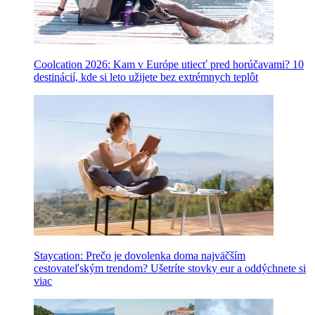
Coolcation 2026: Kam v Európe utiecť pred horúčavami? 10
destinácií, kde si leto užijete bez extrémnych teplôt
Staycation: Prečo je dovolenka doma najväčším
cestovateľským trendom? Ušetríte stovky eur a oddýchnete si
viac