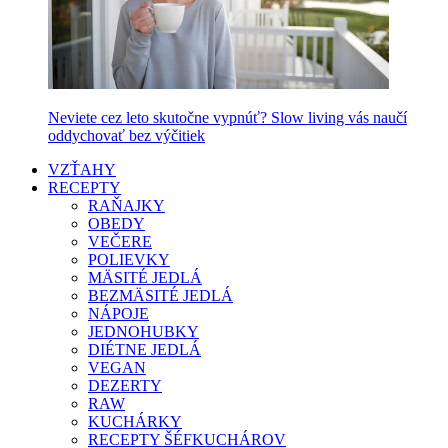
Neviete cez leto skutočne vypnúť? Slow living vás naučí
oddychovať bez výčitiek
VZŤAHY
RECEPTY
RAŇAJKY
OBEDY
VEČERE
POLIEVKY
MÄSITÉ JEDLÁ
BEZMÄSITÉ JEDLÁ
NÁPOJE
JEDNOHUBKY
DIÉTNE JEDLÁ
VEGAN
DEZERTY
RAW
KUCHÁRKY
RECEPTY ŠÉFKUCHÁROV