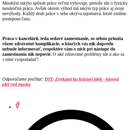
Mnohým takýto spôsob práce veľmi vyhovuje, pretože ide o fyzicky
nenáročnú prácu. Avšak okrem výhod má takýto typ práce aj svoje
nevýhody. Každý druh práce v sebe ukrýva tajomstvá, ktoré zistíme
postupom času.
Práca v kancelárii, teda sedavé zamestnanie, so sebou prináša
rôzne zdravotné komplikácie, o ktorých vás nik dopredu
nebude informovať, respektíve vám o nich pri nástupe do
zamestnania nik nepovie.
O aké zdravotné problémy ide a ako sa
s nimi vysporiadať?
Odporúčame prečítať:
DIY: Zrnkami ku krásnej pleti - kávová
pleťová maska