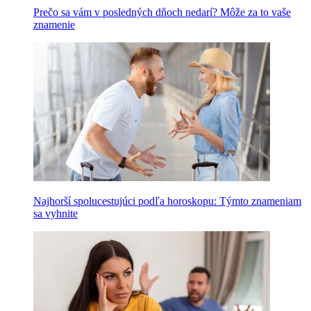
Prečo sa vám v posledných dňoch nedarí? Môže za to vaše
znamenie
Najhorší spolucestujúci podľa horoskopu: Týmto znameniam
sa vyhnite