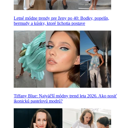
Letné módne trendy pre ženy po 40: Bodky, popelín,
bermudy a kúsky, ktoré lichotia postave
Tiffany Blue: Najväčší módny trend leta 2026. Ako nosiť
ikonickú pastelovú modrú?