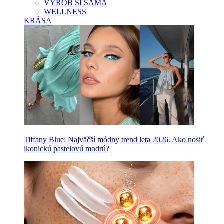
VYROB SI SAMA
WELLNESS
KRÁSA
Tiffany Blue: Najväčší módny trend leta 2026. Ako nosiť
ikonickú pastelovú modrú?