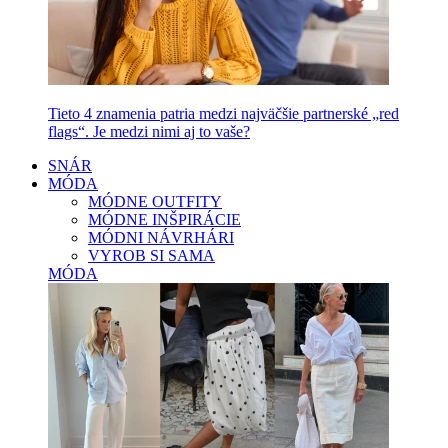
Tieto 4 znamenia patria medzi najväčšie partnerské „red
flags“. Je medzi nimi aj to vaše?
SNÁR
MÓDA
MÓDNE OUTFITY
MÓDNE INŠPIRÁCIE
MÓDNI NÁVRHÁRI
VYROB SI SAMA
MÓDA