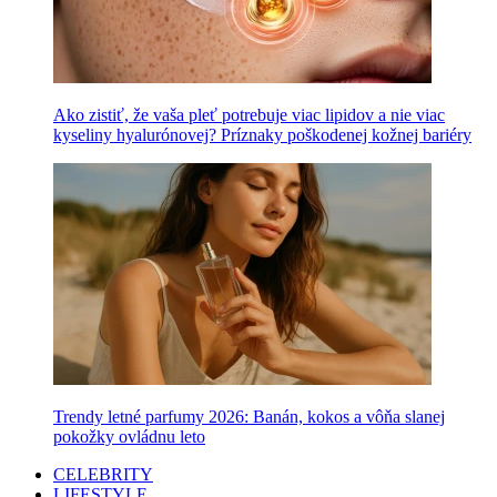
Ako zistiť, že vaša pleť potrebuje viac lipidov a nie viac
kyseliny hyalurónovej? Príznaky poškodenej kožnej bariéry
Trendy letné parfumy 2026: Banán, kokos a vôňa slanej
pokožky ovládnu leto
CELEBRITY
LIFESTYLE