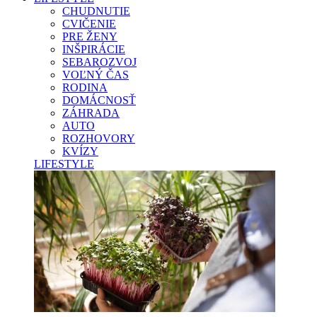
CHUDNUTIE
CVIČENIE
PRE ŽENY
INŠPIRÁCIE
SEBAROZVOJ
VOĽNÝ ČAS
RODINA
DOMÁCNOSŤ
ZÁHRADA
AUTO
ROZHOVORY
KVÍZY
LIFESTYLE