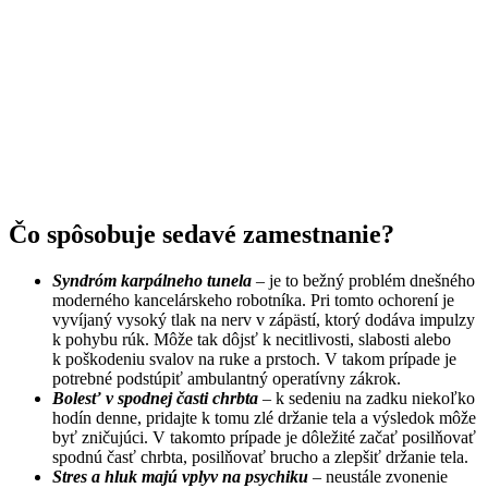
Čo spôsobuje sedavé zamestnanie?
Syndróm karpálneho tunela
– je to bežný problém dnešného
moderného kancelárskeho robotníka. Pri tomto ochorení je
vyvíjaný vysoký tlak na nerv v zápästí, ktorý dodáva impulzy
k pohybu rúk. Môže tak dôjsť k necitlivosti, slabosti alebo
k poškodeniu svalov na ruke a prstoch. V takom prípade je
potrebné podstúpiť ambulantný operatívny zákrok.
Bolesť v spodnej časti chrbta
– k sedeniu na zadku niekoľko
hodín denne, pridajte k tomu zlé držanie tela a výsledok môže
byť zničujúci. V takomto prípade je dôležité začať posilňovať
spodnú časť chrbta, posilňovať brucho a zlepšiť držanie tela.
Stres a hluk majú vplyv na psychiku
– neustále zvonenie