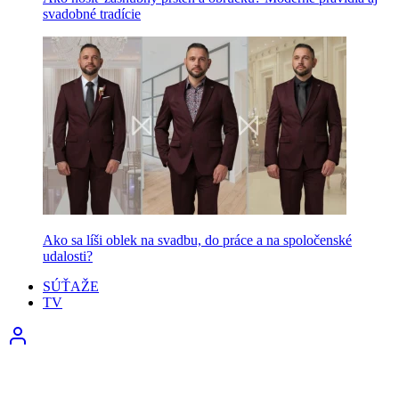
svadobné tradície
Ako sa líši oblek na svadbu, do práce a na spoločenské
udalosti?
SÚŤAŽE
TV