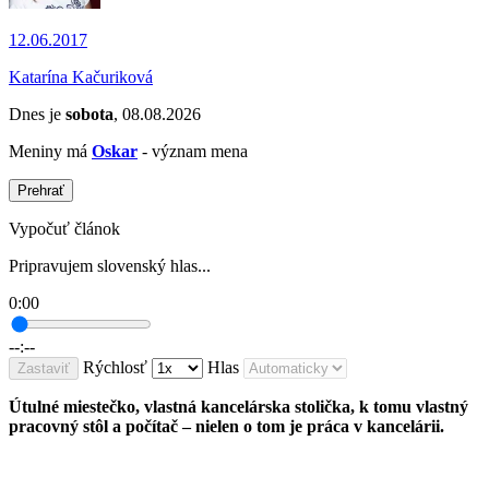
12.06.2017
Katarína Kačuriková
Dnes je
sobota
, 08.08.2026
Meniny má
Oskar
- význam mena
Prehrať
Vypočuť článok
Pripravujem slovenský hlas...
0:00
--:--
Rýchlosť
Hlas
Zastaviť
Útulné miestečko, vlastná kancelárska stolička, k tomu vlastný
pracovný stôl a počítač – nielen o tom je práca v kancelárii.