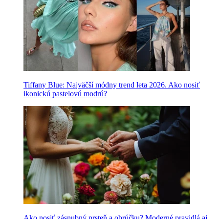
Tiffany Blue: Najväčší módny trend leta 2026. Ako nosiť
ikonickú pastelovú modrú?
Ako nosiť zásnubný prsteň a obrúčku? Moderné pravidlá aj