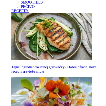
SMOOTHIES
PEČIVO
RECEPTY
Tajná ingrediencia letnej grilovačky? Dobrá nálada, nové
recepty a svieže chute