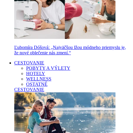
Ľubomíra Dóšová: „Najväčšou lžou módneho priemyslu je,
že nové oblečenie nás zmení.“
CESTOVANIE
POBYTY A VÝLETY
HOTELY
WELLNESS
OSTATNÉ
CESTOVANIE