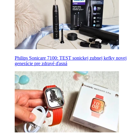
Philips Sonicare 7100: TEST sonickej zubnej kefky novej
generácie pre zdravé ďasná