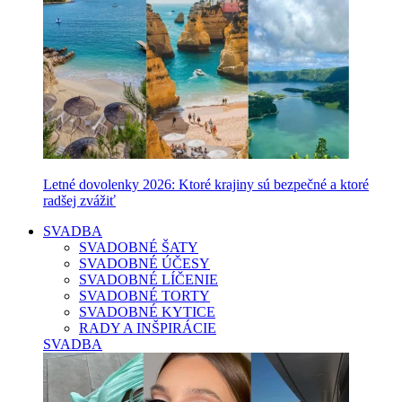
Letné dovolenky 2026: Ktoré krajiny sú bezpečné a ktoré
radšej zvážiť
SVADBA
SVADOBNÉ ŠATY
SVADOBNÉ ÚČESY
SVADOBNÉ LÍČENIE
SVADOBNÉ TORTY
SVADOBNÉ KYTICE
RADY A INŠPIRÁCIE
SVADBA