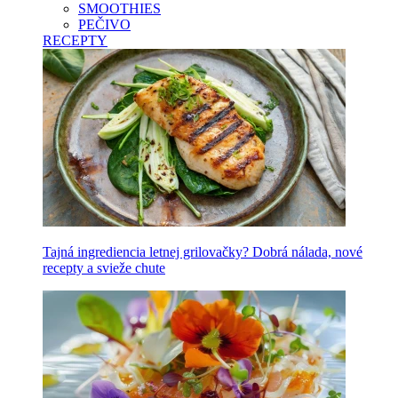
SMOOTHIES
PEČIVO
RECEPTY
Tajná ingrediencia letnej grilovačky? Dobrá nálada, nové
recepty a svieže chute