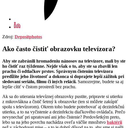
Zdroj:
Depositphotos
Ako často čistiť obrazovku televízora?
Aby ste zabránili hromadeniu nánosov na televízore, mali by ste
ho čistiť raz týždenne. Nejde však o to, aby ste sa zbavili len
prachu či odtlačkov prstov. Správnym čistením televízora
predĺžite jeho životnosť a dokonca si doprajete lepší zážitok pri
sledovaní seriálu, filmu či iných relácii.
Samozrejme, budete sa aj
lepšie cítiť v čistom prostredí bez prachu.
Ak sa do utierania televíznej obrazovky pustite, pripravte si utierku
z mikrovlákna a čistič šetrný k obrazovke (ten si môžete zakúpiť
spolu s televízorom). Okrem toho budete potrebovať aj dezinfekčnú
utierku, a to na vyčistenie a dezinfekciu diaľkového ovládača. Prečo
nevynechať pri upratovaní ani jeho čistenie? Predovšetkým preto,
lebo sa na jeho povrchu nachádza oveľa väčšie množstvo
baktérii
než v záchodovej mise – a to je dobrý dôvod na to, aby sme si našli