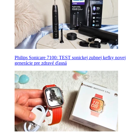
Philips Sonicare 7100: TEST sonickej zubnej kefky novej
generácie pre zdravé ďasná