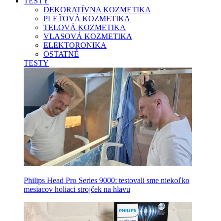
TESTY
DEKORATÍVNA KOZMETIKA
PLEŤOVÁ KOZMETIKA
TELOVÁ KOZMETIKA
VLASOVÁ KOZMETIKA
ELEKTORONIKA
OSTATNÉ
TESTY
Philips Head Pro Series 9000: testovali sme niekoľko
mesiacov holiaci strojček na hlavu