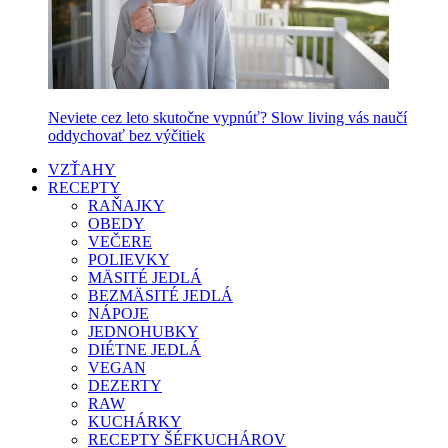
Neviete cez leto skutočne vypnúť? Slow living vás naučí
oddychovať bez výčitiek
VZŤAHY
RECEPTY
RAŇAJKY
OBEDY
VEČERE
POLIEVKY
MÄSITÉ JEDLÁ
BEZMÄSITÉ JEDLÁ
NÁPOJE
JEDNOHUBKY
DIÉTNE JEDLÁ
VEGAN
DEZERTY
RAW
KUCHÁRKY
RECEPTY ŠÉFKUCHÁROV