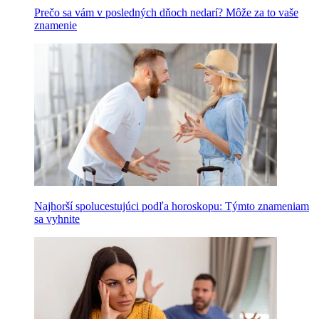
Prečo sa vám v posledných dňoch nedarí? Môže za to vaše
znamenie
Najhorší spolucestujúci podľa horoskopu: Týmto znameniam
sa vyhnite