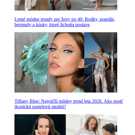
Letné módne trendy pre ženy po 40: Bodky, popelín,
bermudy a kúsky, ktoré lichotia postave
Tiffany Blue: Najväčší módny trend leta 2026. Ako nosiť
ikonickú pastelovú modrú?