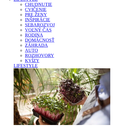
CHUDNUTIE
CVIČENIE
PRE ŽENY
INŠPIRÁCIE
SEBAROZVOJ
VOĽNÝ ČAS
RODINA
DOMÁCNOSŤ
ZÁHRADA
AUTO
ROZHOVORY
KVÍZY
LIFESTYLE