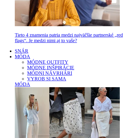
Tieto 4 znamenia patria medzi najväčšie partnerské „red
flags“. Je medzi nimi aj to vaše?
SNÁR
MÓDA
MÓDNE OUTFITY
MÓDNE INŠPIRÁCIE
MÓDNI NÁVRHÁRI
VYROB SI SAMA
MÓDA