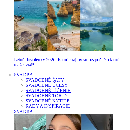
Letné dovolenky 2026: Ktoré krajiny sú bezpečné a ktoré
radšej zvážiť
SVADBA
SVADOBNÉ ŠATY
SVADOBNÉ ÚČESY
SVADOBNÉ LÍČENIE
SVADOBNÉ TORTY
SVADOBNÉ KYTICE
RADY A INŠPIRÁCIE
SVADBA