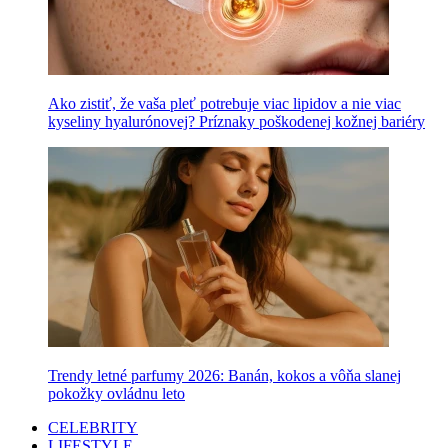
Ako zistiť, že vaša pleť potrebuje viac lipidov a nie viac
kyseliny hyalurónovej? Príznaky poškodenej kožnej bariéry
Trendy letné parfumy 2026: Banán, kokos a vôňa slanej
pokožky ovládnu leto
CELEBRITY
LIFESTYLE