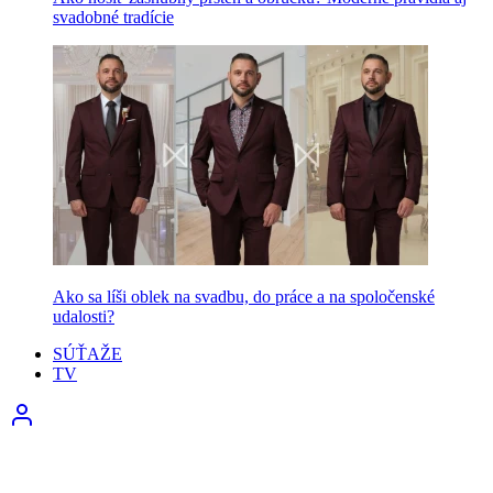
svadobné tradície
Ako sa líši oblek na svadbu, do práce a na spoločenské
udalosti?
SÚŤAŽE
TV