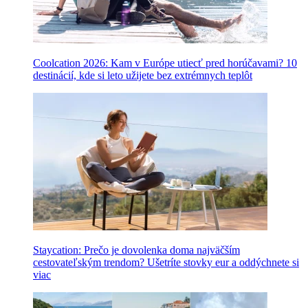
Coolcation 2026: Kam v Európe utiecť pred horúčavami? 10
destinácií, kde si leto užijete bez extrémnych teplôt
Staycation: Prečo je dovolenka doma najväčším
cestovateľským trendom? Ušetríte stovky eur a oddýchnete si
viac