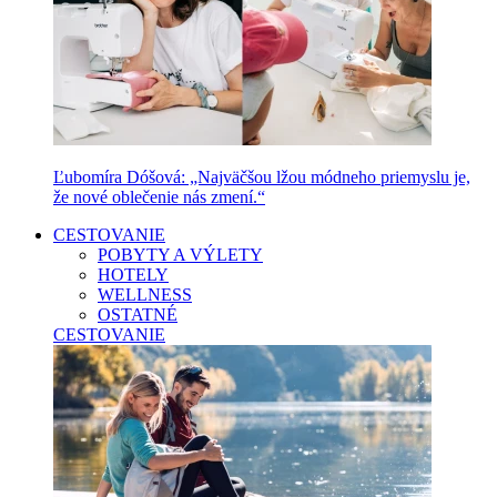
Ľubomíra Dóšová: „Najväčšou lžou módneho priemyslu je,
že nové oblečenie nás zmení.“
CESTOVANIE
POBYTY A VÝLETY
HOTELY
WELLNESS
OSTATNÉ
CESTOVANIE