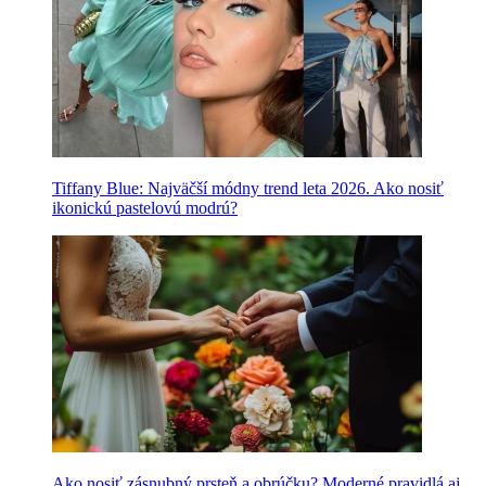
Tiffany Blue: Najväčší módny trend leta 2026. Ako nosiť
ikonickú pastelovú modrú?
Ako nosiť zásnubný prsteň a obrúčku? Moderné pravidlá aj