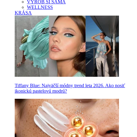
VYROB SI SAMA
WELLNESS
KRÁSA
Tiffany Blue: Najväčší módny trend leta 2026. Ako nosiť
ikonickú pastelovú modrú?