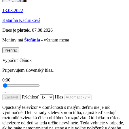
13.08.2022
Katarína Kačuriková
Dnes je
piatok
, 07.08.2026
Meniny má
Štefánia
- význam mena
Prehrať
Vypočuť článok
Pripravujem slovenský hlas...
0:00
--:--
Rýchlosť
Hlas
Zastaviť
Opackaný televízor v domácnosti s malými deťmi nie je nič
výnimočné. Deti sa rady s televízorom túlia, najmä keď sledujú
roztomilé zvieratká či ich obľúbenú rozprávku. Odtlačkom rúk na
televízore od deti sa teda určite nevyhnete. Teda vyhnete v prípade,
ak ho máte namontovaný na stene a nie voľne položený v dosahu