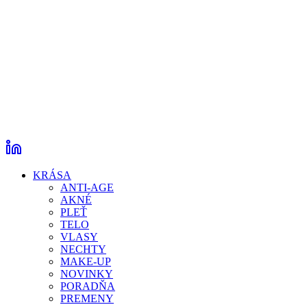
KRÁSA
ANTI-AGE
AKNÉ
PLEŤ
TELO
VLASY
NECHTY
MAKE-UP
NOVINKY
PORADŇA
PREMENY