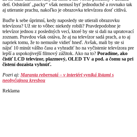
detí. Odstrániť „packy“ však nemusí byť jednoduché a rovnako tak
aj utieranie prachu, nakoľko je obrazovka televízora dosť citlivá.
Buďte k sebe úprimní, kedy naposledy ste utierali obrazovku
televízora? Už ste to vôbec niekedy robili? Pravdepodobne je
televízor jednou z posledných vecí, ktoré by ste si dali na upratovací
zoznam. Pravdou však ostáva, že aj na televízor sadá prach, a to aj
napriek tomu, že to nemusíte vidieť hneď. Avšak, mali by ste si
nájsť 10 minút vášho času a vyhradiť ho na vyčistenie televízora pre
lepší a uspokojivejší filmový zážitok. Ako na to?
Poradíme, ako
čistiť LCD televízor, plazmový, OLED TV a pod. a čomu sa pri
čistení dozaista vyhnúť.
Pozri aj:
Maranta rebernatá – v interiéri vyniká listami s
neobyčajnou kresbou
Reklama