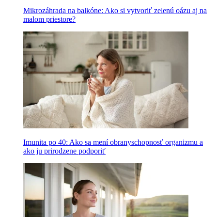
Mikrozáhrada na balkóne: Ako si vytvoriť zelenú oázu aj na
malom priestore?
Imunita po 40: Ako sa mení obranyschopnosť organizmu a
ako ju prirodzene podporiť