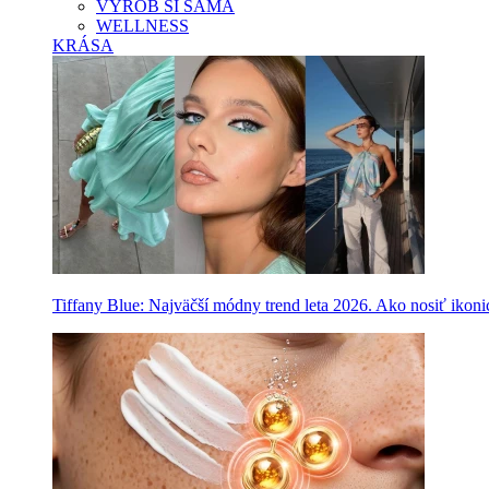
VYROB SI SAMA
WELLNESS
KRÁSA
Tiffany Blue: Najväčší módny trend leta 2026. Ako nosiť ikon