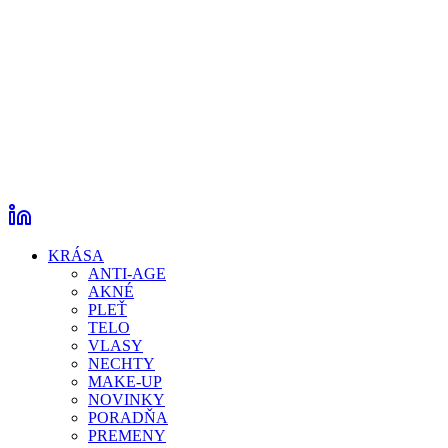
KRÁSA
ANTI-AGE
AKNÉ
PLEŤ
TELO
VLASY
NECHTY
MAKE-UP
NOVINKY
PORADŇA
PREMENY