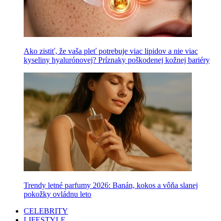
Ako zistiť, že vaša pleť potrebuje viac lipidov a nie viac
kyseliny hyalurónovej? Príznaky poškodenej kožnej bariéry
Trendy letné parfumy 2026: Banán, kokos a vôňa slanej
pokožky ovládnu leto
CELEBRITY
LIFESTYLE