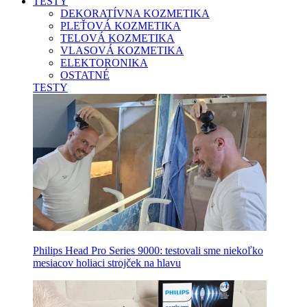
TESTY
DEKORATÍVNA KOZMETIKA
PLEŤOVÁ KOZMETIKA
TELOVÁ KOZMETIKA
VLASOVÁ KOZMETIKA
ELEKTORONIKA
OSTATNÉ
TESTY
Philips Head Pro Series 9000: testovali sme niekoľko
mesiacov holiaci strojček na hlavu