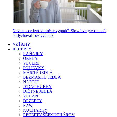
Neviete cez leto skutočne vypnúť? Slow living vás naučí
oddychovať bez výčitiek
VZŤAHY
RECEPTY
RAŇAJKY
OBEDY
VEČERE
POLIEVKY
MÄSITÉ JEDLÁ
BEZMÄSITÉ JEDLÁ
NÁPOJE
JEDNOHUBKY
DIÉTNE JEDLÁ
VEGAN
DEZERTY
RAW
KUCHÁRKY
RECEPTY ŠÉFKUCHÁROV