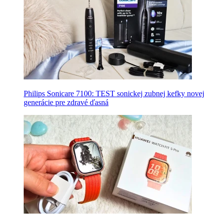
Philips Sonicare 7100: TEST sonickej zubnej kefky novej
generácie pre zdravé ďasná