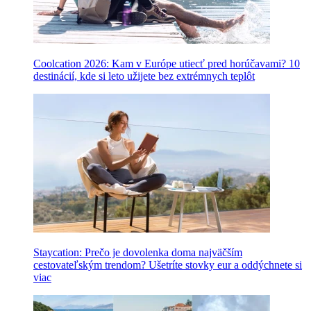
Coolcation 2026: Kam v Európe utiecť pred horúčavami? 10
destinácií, kde si leto užijete bez extrémnych teplôt
Staycation: Prečo je dovolenka doma najväčším
cestovateľským trendom? Ušetríte stovky eur a oddýchnete si
viac