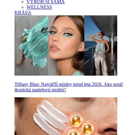
VYROB SI SAMA
WELLNESS
KRÁSA
Tiffany Blue: Najväčší módny trend leta 2026. Ako nosiť
ikonickú pastelovú modrú?