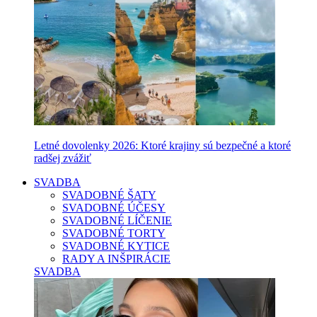
Letné dovolenky 2026: Ktoré krajiny sú bezpečné a ktoré
radšej zvážiť
SVADBA
SVADOBNÉ ŠATY
SVADOBNÉ ÚČESY
SVADOBNÉ LÍČENIE
SVADOBNÉ TORTY
SVADOBNÉ KYTICE
RADY A INŠPIRÁCIE
SVADBA