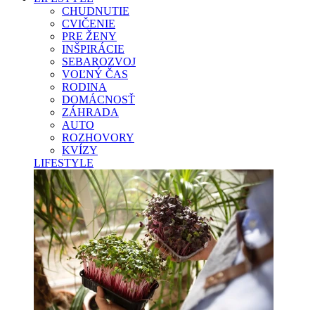
CHUDNUTIE
CVIČENIE
PRE ŽENY
INŠPIRÁCIE
SEBAROZVOJ
VOĽNÝ ČAS
RODINA
DOMÁCNOSŤ
ZÁHRADA
AUTO
ROZHOVORY
KVÍZY
LIFESTYLE