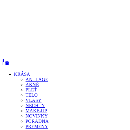
KRÁSA
ANTI-AGE
AKNÉ
PLEŤ
TELO
VLASY
NECHTY
MAKE-UP
NOVINKY
PORADŇA
PREMENY