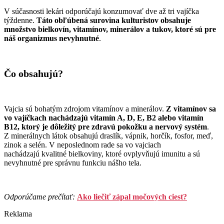
V súčasnosti lekári odporúčajú konzumovať dve až tri vajíčka
týždenne.
Táto obľúbená surovina kulturistov obsahuje
množstvo bielkovín, vitamínov, minerálov a tukov, ktoré sú pre
náš organizmus nevyhnutné
.
Čo obsahujú?
Vajcia sú bohatým zdrojom vitamínov a minerálov.
Z vitamínov sa
vo vajíčkach nachádzajú vitamín A, D, E, B2 alebo vitamín
B12, ktorý je dôležitý pre zdravú pokožku a nervový systém
.
Z minerálnych látok obsahujú draslík, vápnik, horčík, fosfor, meď,
zinok a selén. V neposlednom rade sa vo vajciach
nachádzajú kvalitné bielkoviny, ktoré ovplyvňujú imunitu a sú
nevyhnutné pre správnu funkciu nášho tela.
Odporúčame prečítať:
Ako liečiť zápal močových ciest?
Reklama