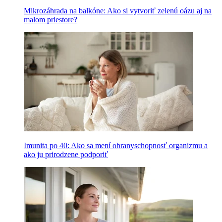
Mikrozáhrada na balkóne: Ako si vytvoriť zelenú oázu aj na
malom priestore?
Imunita po 40: Ako sa mení obranyschopnosť organizmu a
ako ju prirodzene podporiť