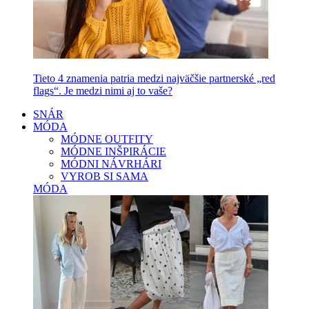
Tieto 4 znamenia patria medzi najväčšie partnerské „red
flags“. Je medzi nimi aj to vaše?
SNÁR
MÓDA
MÓDNE OUTFITY
MÓDNE INŠPIRÁCIE
MÓDNI NÁVRHÁRI
VYROB SI SAMA
MÓDA