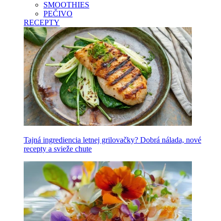
SMOOTHIES
PEČIVO
RECEPTY
Tajná ingrediencia letnej grilovačky? Dobrá nálada, nové
recepty a svieže chute