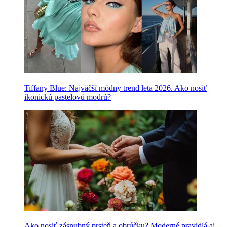
Tiffany Blue: Najväčší módny trend leta 2026. Ako nosiť
ikonickú pastelovú modrú?
Ako nosiť zásnubný prsteň a obrúčku? Moderné pravidlá aj