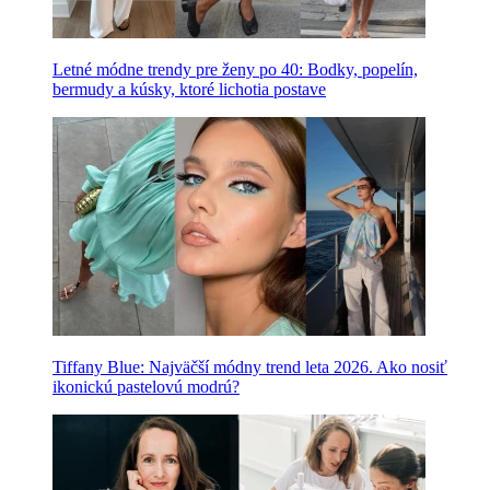
Letné módne trendy pre ženy po 40: Bodky, popelín,
bermudy a kúsky, ktoré lichotia postave
Tiffany Blue: Najväčší módny trend leta 2026. Ako nosiť
ikonickú pastelovú modrú?