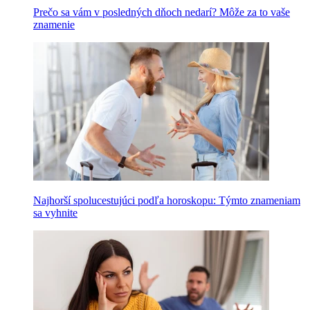
Prečo sa vám v posledných dňoch nedarí? Môže za to vaše
znamenie
Najhorší spolucestujúci podľa horoskopu: Týmto znameniam
sa vyhnite