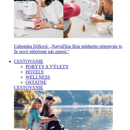
Ľubomíra Dóšová: „Najväčšou lžou módneho priemyslu je,
že nové oblečenie nás zmení.“
CESTOVANIE
POBYTY A VÝLETY
HOTELY
WELLNESS
OSTATNÉ
CESTOVANIE