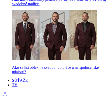
svadobné tradície
Ako sa líši oblek na svadbu, do práce a na spoločenské
udalosti?
SÚŤAŽE
TV