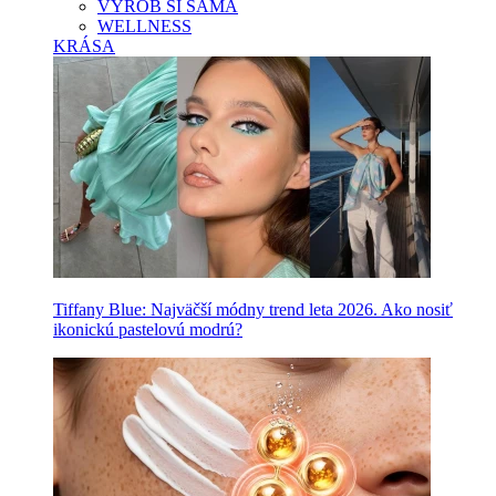
VYROB SI SAMA
WELLNESS
KRÁSA
Tiffany Blue: Najväčší módny trend leta 2026. Ako nosiť
ikonickú pastelovú modrú?