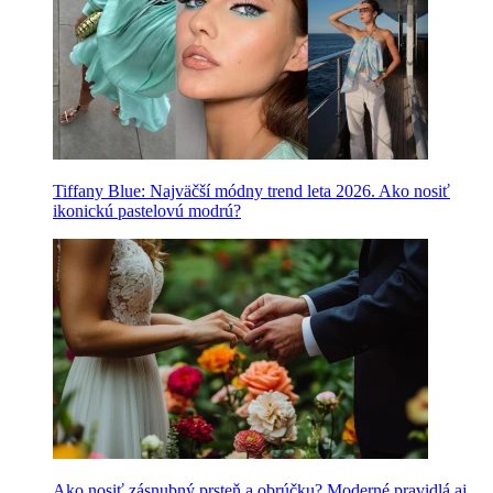
Tiffany Blue: Najväčší módny trend leta 2026. Ako nosiť
ikonickú pastelovú modrú?
Ako nosiť zásnubný prsteň a obrúčku? Moderné pravidlá aj