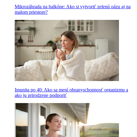
Mikrozáhrada na balkóne: Ako si vytvoriť zelenú oázu aj na
malom priestore?
Imunita po 40: Ako sa mení obranyschopnosť organizmu a
ako ju prirodzene podporiť