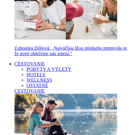
Ľubomíra Dóšová: „Najväčšou lžou módneho priemyslu je,
že nové oblečenie nás zmení.“
CESTOVANIE
POBYTY A VÝLETY
HOTELY
WELLNESS
OSTATNÉ
CESTOVANIE