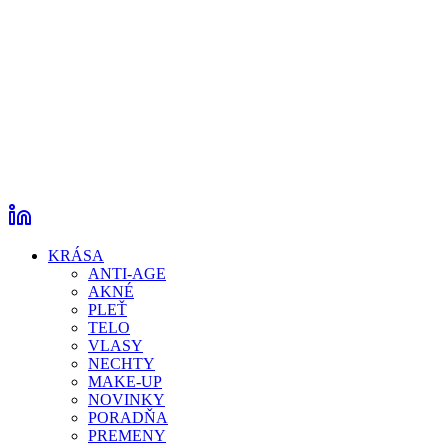
KRÁSA
ANTI-AGE
AKNÉ
PLEŤ
TELO
VLASY
NECHTY
MAKE-UP
NOVINKY
PORADŇA
PREMENY