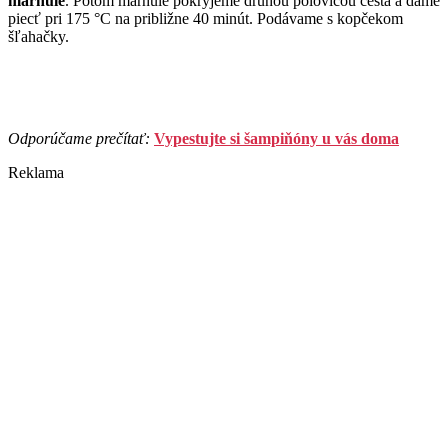
marhule
. Potom marhule pokryjeme druhou polovicou cesta a dáme
piecť pri 175 °C na približne 40 minút. Podávame s kopčekom
šľahačky.
Odporúčame prečítať:
Vypestujte si šampiňóny u vás doma
Reklama