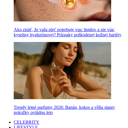
Ako zistiť, že vaša pleť potrebuje viac lipidov a nie viac
kyseliny hyalurónovej? Príznaky poškodenej kožnej bariéry
Trendy letné parfumy 2026: Banán, kokos a vôňa slanej
pokožky ovládnu leto
CELEBRITY
LIFESTYLE