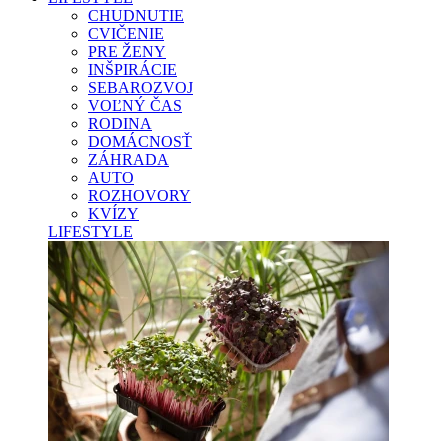
CHUDNUTIE
CVIČENIE
PRE ŽENY
INŠPIRÁCIE
SEBAROZVOJ
VOĽNÝ ČAS
RODINA
DOMÁCNOSŤ
ZÁHRADA
AUTO
ROZHOVORY
KVÍZY
LIFESTYLE