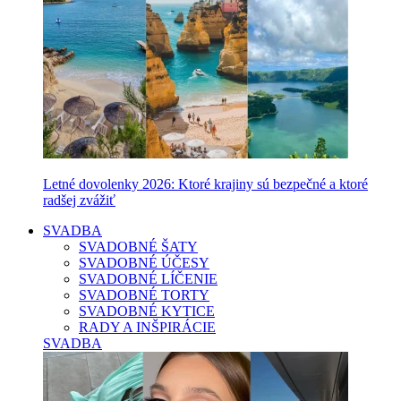
Letné dovolenky 2026: Ktoré krajiny sú bezpečné a ktoré
radšej zvážiť
SVADBA
SVADOBNÉ ŠATY
SVADOBNÉ ÚČESY
SVADOBNÉ LÍČENIE
SVADOBNÉ TORTY
SVADOBNÉ KYTICE
RADY A INŠPIRÁCIE
SVADBA