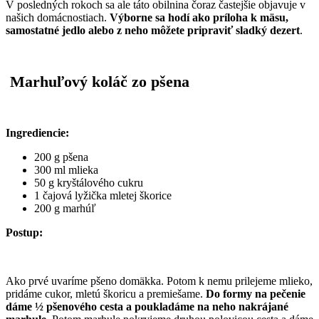
V posledných rokoch sa ale táto obilnina čoraz častejšie objavuje v
našich domácnostiach.
Výborne sa hodí ako príloha k mäsu,
samostatné jedlo alebo z neho môžete pripraviť sladký dezert
.
Marhuľový koláč zo pšena
Ingrediencie:
200 g pšena
300 ml mlieka
50 g kryštálového cukru
1 čajová lyžička mletej škorice
200 g marhúľ
Postup:
Ako prvé uvaríme pšeno domäkka. Potom k nemu prilejeme mlieko,
pridáme cukor, mletú škoricu a premiešame.
Do formy na pečenie
dáme ½ pšenového cesta a poukladáme na neho nakrájané