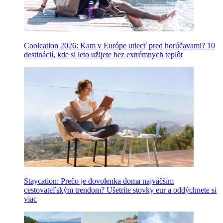
Coolcation 2026: Kam v Európe utiecť pred horúčavami? 10
destinácií, kde si leto užijete bez extrémnych teplôt
Staycation: Prečo je dovolenka doma najväčším
cestovateľským trendom? Ušetríte stovky eur a oddýchnete si
viac