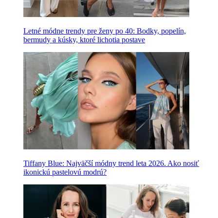
Letné módne trendy pre ženy po 40: Bodky, popelín,
bermudy a kúsky, ktoré lichotia postave
Tiffany Blue: Najväčší módny trend leta 2026. Ako nosiť
ikonickú pastelovú modrú?