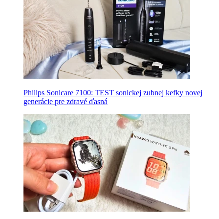
Philips Sonicare 7100: TEST sonickej zubnej kefky novej
generácie pre zdravé ďasná