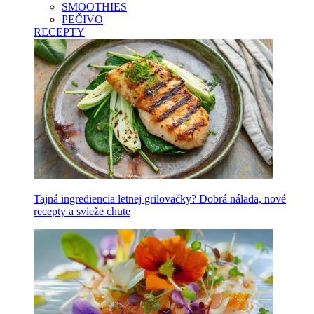
SMOOTHIES
PEČIVO
RECEPTY
Tajná ingrediencia letnej grilovačky? Dobrá nálada, nové
recepty a svieže chute