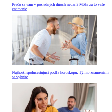
Prečo sa vám v posledných dňoch nedarí? Môže za to vaše
znamenie
Najhorší spolucestujúci podľa horoskopu: Týmto znameniam
sa vyhnite