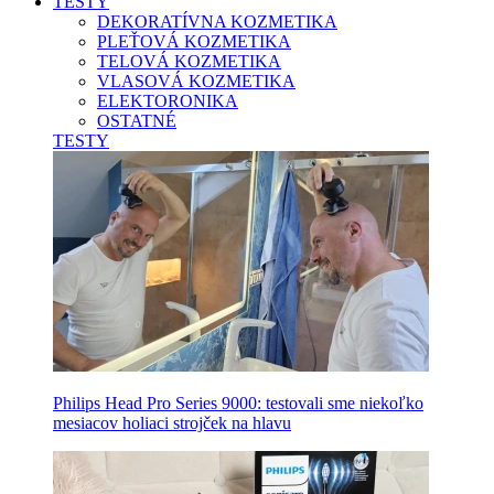
TESTY
DEKORATÍVNA KOZMETIKA
PLEŤOVÁ KOZMETIKA
TELOVÁ KOZMETIKA
VLASOVÁ KOZMETIKA
ELEKTORONIKA
OSTATNÉ
TESTY
Philips Head Pro Series 9000: testovali sme niekoľko
mesiacov holiaci strojček na hlavu