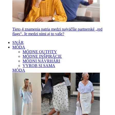
Tieto 4 znamenia patria medzi najväčšie partnerské „red
flags“. Je medzi nimi aj to vaše?
SNÁR
MÓDA
MÓDNE OUTFITY
MÓDNE INŠPIRÁCIE
MÓDNI NÁVRHÁRI
VYROB SI SAMA
MÓDA