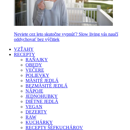
Neviete cez leto skutočne vypnúť? Slow living vás naučí
oddychovať bez výčitiek
VZŤAHY
RECEPTY
RAŇAJKY
OBEDY
VEČERE
POLIEVKY
MÄSITÉ JEDLÁ
BEZMÄSITÉ JEDLÁ
NÁPOJE
JEDNOHUBKY
DIÉTNE JEDLÁ
VEGAN
DEZERTY
RAW
KUCHÁRKY
RECEPTY ŠÉFKUCHÁROV