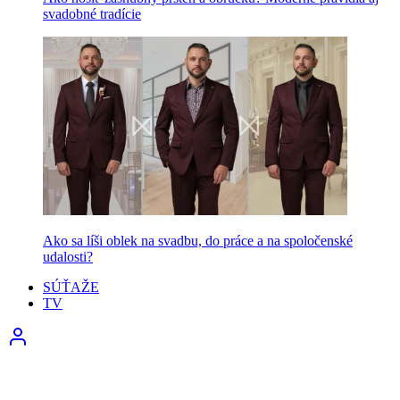
svadobné tradície
Ako sa líši oblek na svadbu, do práce a na spoločenské
udalosti?
SÚŤAŽE
TV