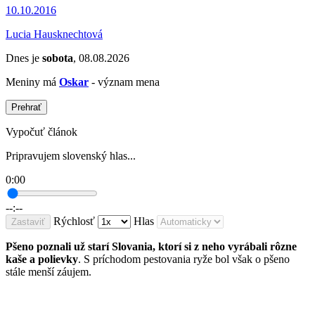
10.10.2016
Lucia Hausknechtová
Dnes je
sobota
, 08.08.2026
Meniny má
Oskar
- význam mena
Prehrať
Vypočuť článok
Pripravujem slovenský hlas...
0:00
--:--
Rýchlosť
Hlas
Zastaviť
Pšeno poznali už starí Slovania, ktorí si z neho vyrábali rôzne
kaše a polievky
. S príchodom pestovania ryže bol však o pšeno
stále menší záujem.