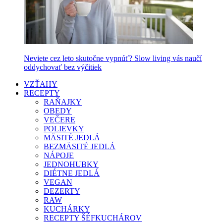
Neviete cez leto skutočne vypnúť? Slow living vás naučí
oddychovať bez výčitiek
VZŤAHY
RECEPTY
RAŇAJKY
OBEDY
VEČERE
POLIEVKY
MÄSITÉ JEDLÁ
BEZMÄSITÉ JEDLÁ
NÁPOJE
JEDNOHUBKY
DIÉTNE JEDLÁ
VEGAN
DEZERTY
RAW
KUCHÁRKY
RECEPTY ŠÉFKUCHÁROV