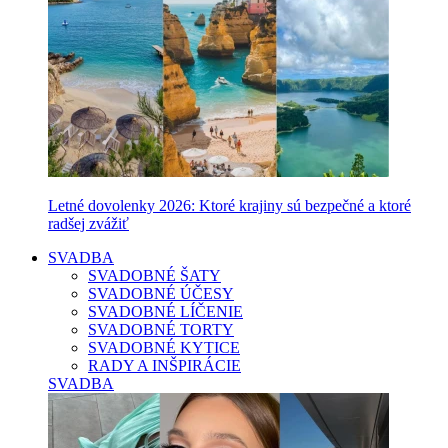
Letné dovolenky 2026: Ktoré krajiny sú bezpečné a ktoré
radšej zvážiť
SVADBA
SVADOBNÉ ŠATY
SVADOBNÉ ÚČESY
SVADOBNÉ LÍČENIE
SVADOBNÉ TORTY
SVADOBNÉ KYTICE
RADY A INŠPIRÁCIE
SVADBA