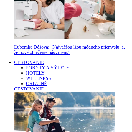
Ľubomíra Dóšová: „Najväčšou lžou módneho priemyslu je,
že nové oblečenie nás zmení.“
CESTOVANIE
POBYTY A VÝLETY
HOTELY
WELLNESS
OSTATNÉ
CESTOVANIE