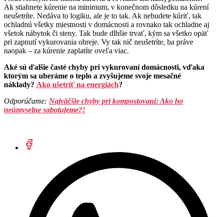
Ak stiahnete kúrenie na minimum, v konečnom dôsledku na kúrení
neušetríte. Nedáva to logiku, ale je to tak. Ak nebudete kúriť, tak
ochladnú všetky miestnosti v domácnosti a rovnako tak ochladne aj
všetok nábytok či steny. Tak bude dlhšie trvať, kým sa všetko opäť
pri zapnutí vykurovania ohreje. Vy tak nič neušetríte, ba práve
naopak – za kúrenie zaplatíte oveľa viac.
Aké sú ďalšie časté chyby pri vykurovaní domácnosti, vďaka
ktorým sa uberáme o teplo a zvyšujeme svoje mesačné
náklady?
Ako ušetriť na energiách
?
Odporúčame:
Najväčšie chyby pri kompostovaní: Ako ho
neúmyselne sabotujeme?!