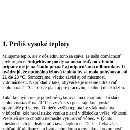
1. Príliš vysoké teploty
Milujeme teplo, ale v dôsledku toho sa stáva, že našu domácnosť
prekurujeme.
Subjektívne pocity sa môžu líšiť, no v tomto
prípade nie je na škodu poznať aj odporúčania odborníkov. Tí
uvádzajú, že optimálna izbová teplota by sa mala pohybovať od
21 do 23 °C.
Samozrejme, všetko závisí aj od miestnosti
v domácnosti. Napríklad v takej obývačke je ideálne udržiavať
teplotu na 21 °C. To isté platí aj pre pracovňu, spálňu i detskú izbu.
Takú kuchyňu nie je potrebné vykurovať na maximum. Tú stačí
teplotu nastaviť na 20 °C o zvyšok sa postarajú kuchynské
spotrebiče pri varení. O niečo vyššia teplota by však mala byť
v kúpeľni, kde hrozí riziko vzniku plesní v dôsledku vyššej vlhkosti.
Predsieň alebo chodbu nemusíte vykurovať vôbec. V týchto
miestnostiach je ideálne udržiavať teplotu na 15 °C. Treba však
zohľadniť aj dispozíciu bytu alebo domu a rovnako aj otvorenosť