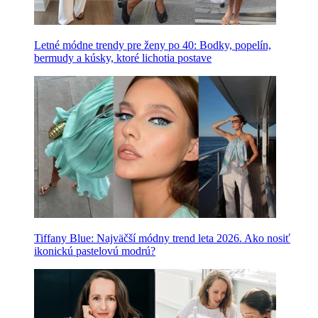
Letné módne trendy pre ženy po 40: Bodky, popelín,
bermudy a kúsky, ktoré lichotia postave
Tiffany Blue: Najväčší módny trend leta 2026. Ako nosiť
ikonickú pastelovú modrú?