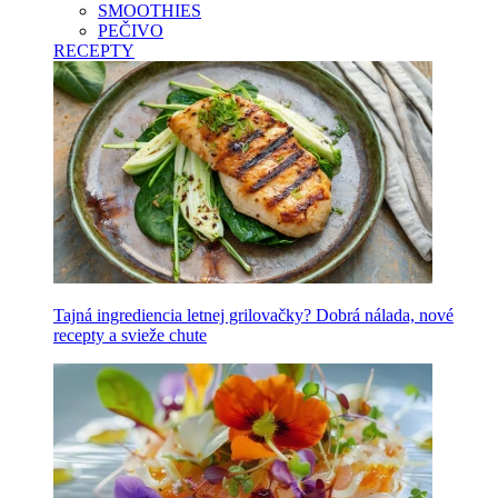
SMOOTHIES
PEČIVO
RECEPTY
Tajná ingrediencia letnej grilovačky? Dobrá nálada, nové
recepty a svieže chute