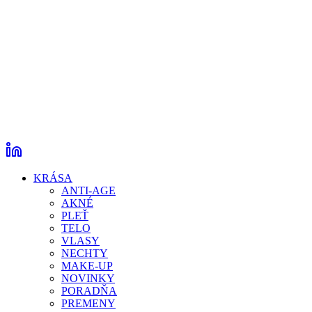
KRÁSA
ANTI-AGE
AKNÉ
PLEŤ
TELO
VLASY
NECHTY
MAKE-UP
NOVINKY
PORADŇA
PREMENY