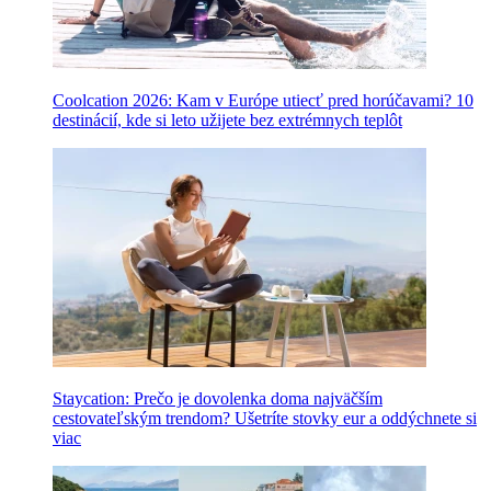
Coolcation 2026: Kam v Európe utiecť pred horúčavami? 10
destinácií, kde si leto užijete bez extrémnych teplôt
Staycation: Prečo je dovolenka doma najväčším
cestovateľským trendom? Ušetríte stovky eur a oddýchnete si
viac