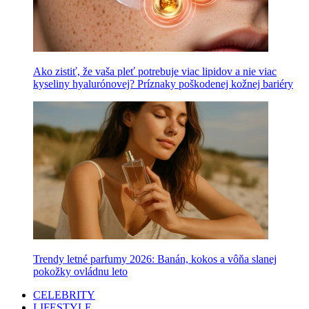
Ako zistiť, že vaša pleť potrebuje viac lipidov a nie viac
kyseliny hyalurónovej? Príznaky poškodenej kožnej bariéry
Trendy letné parfumy 2026: Banán, kokos a vôňa slanej
pokožky ovládnu leto
CELEBRITY
LIFESTYLE