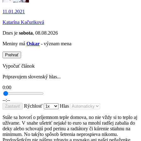
11.01.2021
Katarína Kačuriková
Dnes je
sobota
, 08.08.2026
Meniny má
Oskar
- význam mena
Prehrať
Vypočuť článok
Pripravujem slovenský hlas...
0:00
--:--
Rýchlosť
Hlas
Zastaviť
Stále sa hovorí o príjemnom teple domova, no nie vždy si to teplo aj
užívame. V snahe ušetriť nejaké to euro sa mnohí radšej zabalia do
deky alebo schovajú pod perinu a radiátory či kúrenie stiahnu na
minimum. No takýto spôsob šetrenia neprospieva nikomu.
Predovšetkým nie nášmu zdraviu a rovnako ani našej peňaženke.