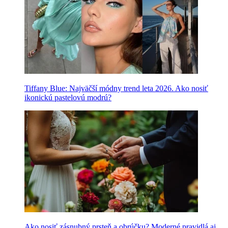
Tiffany Blue: Najväčší módny trend leta 2026. Ako nosiť
ikonickú pastelovú modrú?
Ako nosiť zásnubný prsteň a obrúčku? Moderné pravidlá aj