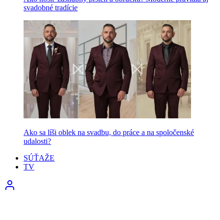
svadobné tradície
Ako sa líši oblek na svadbu, do práce a na spoločenské
udalosti?
SÚŤAŽE
TV