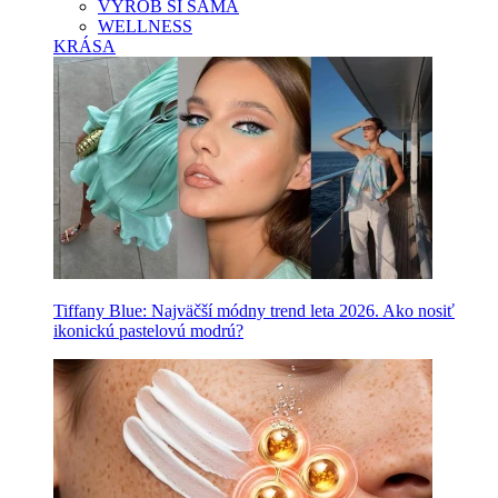
VYROB SI SAMA
WELLNESS
KRÁSA
Tiffany Blue: Najväčší módny trend leta 2026. Ako nosiť
ikonickú pastelovú modrú?