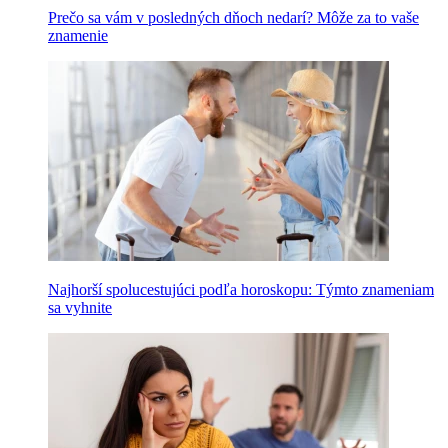
Prečo sa vám v posledných dňoch nedarí? Môže za to vaše
znamenie
Najhorší spolucestujúci podľa horoskopu: Týmto znameniam
sa vyhnite