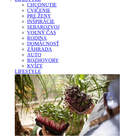
CHUDNUTIE
CVIČENIE
PRE ŽENY
INŠPIRÁCIE
SEBAROZVOJ
VOĽNÝ ČAS
RODINA
DOMÁCNOSŤ
ZÁHRADA
AUTO
ROZHOVORY
KVÍZY
LIFESTYLE