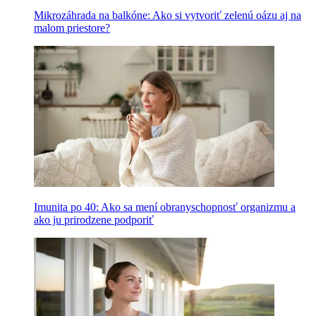
Mikrozáhrada na balkóne: Ako si vytvoriť zelenú oázu aj na
malom priestore?
Imunita po 40: Ako sa mení obranyschopnosť organizmu a
ako ju prirodzene podporiť