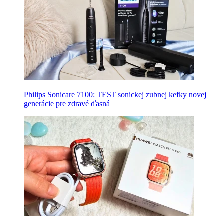
Philips Sonicare 7100: TEST sonickej zubnej kefky novej
generácie pre zdravé ďasná