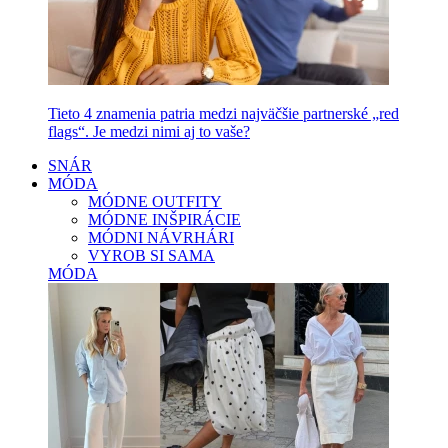
Tieto 4 znamenia patria medzi najväčšie partnerské „red
flags“. Je medzi nimi aj to vaše?
SNÁR
MÓDA
MÓDNE OUTFITY
MÓDNE INŠPIRÁCIE
MÓDNI NÁVRHÁRI
VYROB SI SAMA
MÓDA