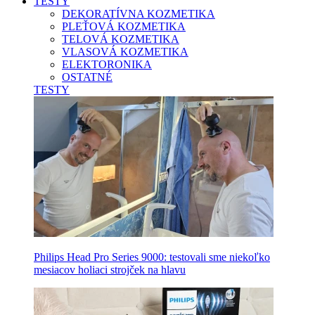
TESTY
DEKORATÍVNA KOZMETIKA
PLEŤOVÁ KOZMETIKA
TELOVÁ KOZMETIKA
VLASOVÁ KOZMETIKA
ELEKTORONIKA
OSTATNÉ
TESTY
Philips Head Pro Series 9000: testovali sme niekoľko
mesiacov holiaci strojček na hlavu