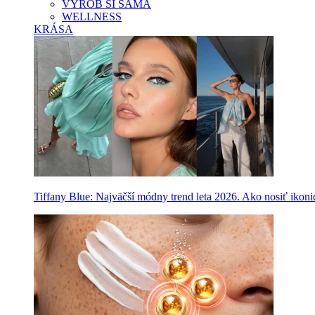
VYROB SI SAMA
WELLNESS
KRÁSA
Tiffany Blue: Najväčší módny trend leta 2026. Ako nosiť ikon