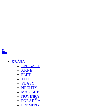
KRÁSA
ANTI-AGE
AKNÉ
PLEŤ
TELO
VLASY
NECHTY
MAKE-UP
NOVINKY
PORADŇA
PREMENY