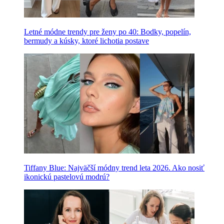
Letné módne trendy pre ženy po 40: Bodky, popelín,
bermudy a kúsky, ktoré lichotia postave
Tiffany Blue: Najväčší módny trend leta 2026. Ako nosiť
ikonickú pastelovú modrú?