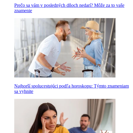
Prečo sa vám v posledných dňoch nedarí? Môže za to vaše
znamenie
Najhorší spolucestujúci podľa horoskopu: Týmto znameniam
sa vyhnite