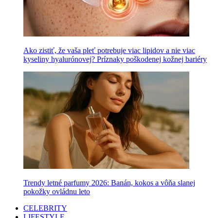
Ako zistiť, že vaša pleť potrebuje viac lipidov a nie viac
kyseliny hyalurónovej? Príznaky poškodenej kožnej bariéry
Trendy letné parfumy 2026: Banán, kokos a vôňa slanej
pokožky ovládnu leto
CELEBRITY
LIFESTYLE