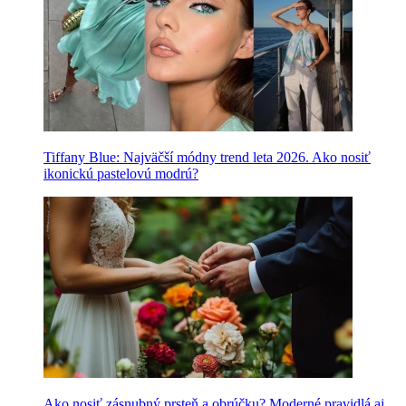
Tiffany Blue: Najväčší módny trend leta 2026. Ako nosiť
ikonickú pastelovú modrú?
Ako nosiť zásnubný prsteň a obrúčku? Moderné pravidlá aj