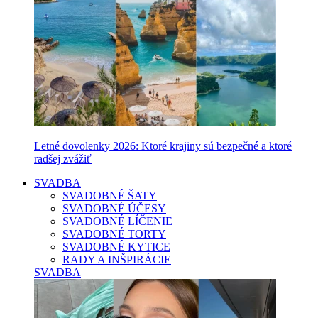
Letné dovolenky 2026: Ktoré krajiny sú bezpečné a ktoré
radšej zvážiť
SVADBA
SVADOBNÉ ŠATY
SVADOBNÉ ÚČESY
SVADOBNÉ LÍČENIE
SVADOBNÉ TORTY
SVADOBNÉ KYTICE
RADY A INŠPIRÁCIE
SVADBA