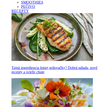
SMOOTHIES
PEČIVO
RECEPTY
Tajná ingrediencia letnej grilovačky? Dobrá nálada, nové
recepty a svieže chute