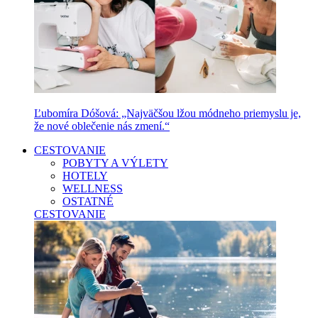
Ľubomíra Dóšová: „Najväčšou lžou módneho priemyslu je,
že nové oblečenie nás zmení.“
CESTOVANIE
POBYTY A VÝLETY
HOTELY
WELLNESS
OSTATNÉ
CESTOVANIE