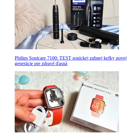
Philips Sonicare 7100: TEST sonickej zubnej kefky novej
generácie pre zdravé ďasná