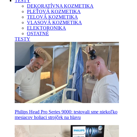
TESTY
DEKORATÍVNA KOZMETIKA
PLEŤOVÁ KOZMETIKA
TELOVÁ KOZMETIKA
VLASOVÁ KOZMETIKA
ELEKTORONIKA
OSTATNÉ
TESTY
Philips Head Pro Series 9000: testovali sme niekoľko
mesiacov holiaci strojček na hlavu