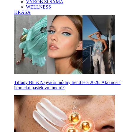
VYROB SI SAMA
WELLNESS
KRÁSA
Tiffany Blue: Najväčší módny trend leta 2026. Ako nosiť
ikonickú pastelovú modrú?