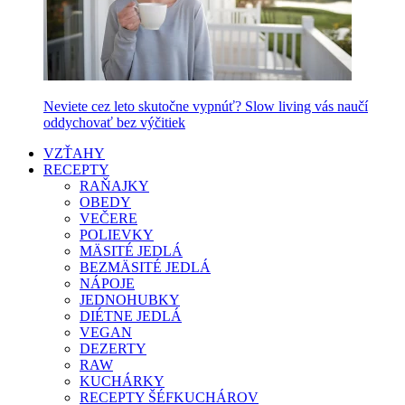
Neviete cez leto skutočne vypnúť? Slow living vás naučí
oddychovať bez výčitiek
VZŤAHY
RECEPTY
RAŇAJKY
OBEDY
VEČERE
POLIEVKY
MÄSITÉ JEDLÁ
BEZMÄSITÉ JEDLÁ
NÁPOJE
JEDNOHUBKY
DIÉTNE JEDLÁ
VEGAN
DEZERTY
RAW
KUCHÁRKY
RECEPTY ŠÉFKUCHÁROV