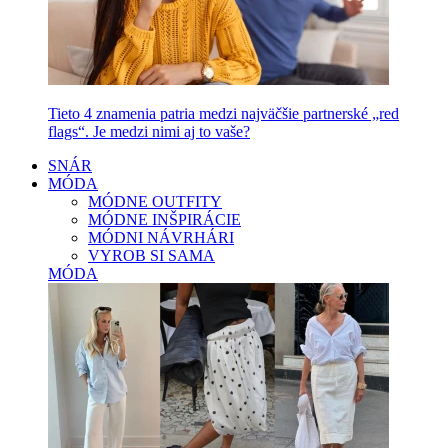
Tieto 4 znamenia patria medzi najväčšie partnerské „red
flags“. Je medzi nimi aj to vaše?
SNÁR
MÓDA
MÓDNE OUTFITY
MÓDNE INŠPIRÁCIE
MÓDNI NÁVRHÁRI
VYROB SI SAMA
MÓDA