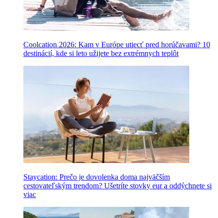
Coolcation 2026: Kam v Európe utiecť pred horúčavami? 10
destinácií, kde si leto užijete bez extrémnych teplôt
Staycation: Prečo je dovolenka doma najväčším
cestovateľským trendom? Ušetríte stovky eur a oddýchnete si
viac