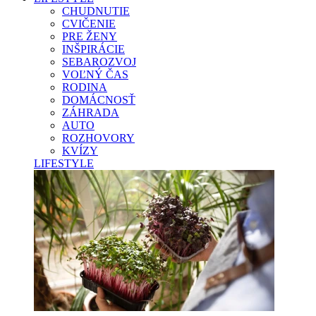
CHUDNUTIE
CVIČENIE
PRE ŽENY
INŠPIRÁCIE
SEBAROZVOJ
VOĽNÝ ČAS
RODINA
DOMÁCNOSŤ
ZÁHRADA
AUTO
ROZHOVORY
KVÍZY
LIFESTYLE