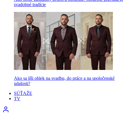
svadobné tradície
Ako sa líši oblek na svadbu, do práce a na spoločenské
udalosti?
SÚŤAŽE
TV