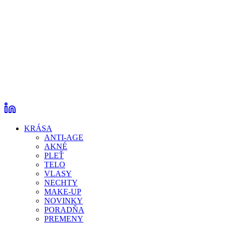
KRÁSA
ANTI-AGE
AKNÉ
PLEŤ
TELO
VLASY
NECHTY
MAKE-UP
NOVINKY
PORADŇA
PREMENY