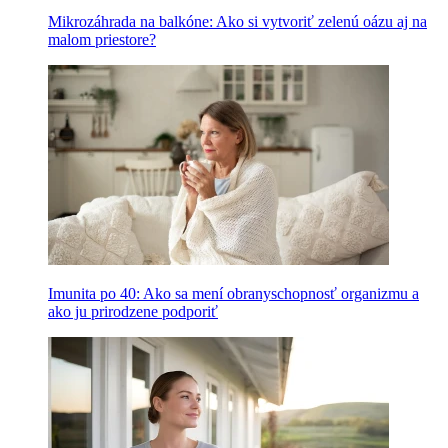
Mikrozáhrada na balkóne: Ako si vytvoriť zelenú oázu aj na
malom priestore?
Imunita po 40: Ako sa mení obranyschopnosť organizmu a
ako ju prirodzene podporiť