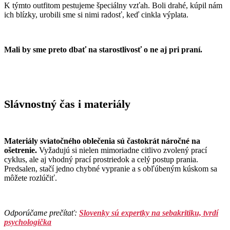
K týmto outfitom pestujeme špeciálny vzťah. Boli drahé, kúpil nám
ich blízky, urobili sme si nimi radosť, keď cinkla výplata.
Mali by sme preto dbať na starostlivosť o ne aj pri praní.
Slávnostný čas i materiály
Materiály sviatočného oblečenia sú častokrát náročné na
ošetrenie.
Vyžadujú si nielen mimoriadne citlivo zvolený prací
cyklus, ale aj vhodný prací prostriedok a celý postup prania.
Predsalen, stačí jedno chybné vypranie a s obľúbeným kúskom sa
môžete rozlúčiť.
Odporúčame prečítať:
Slovenky sú expertky na sebakritiku, tvrdí
psychologička