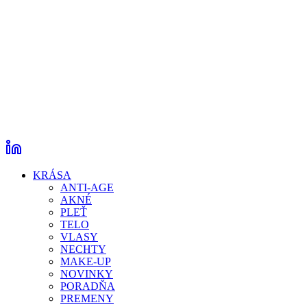
KRÁSA
ANTI-AGE
AKNÉ
PLEŤ
TELO
VLASY
NECHTY
MAKE-UP
NOVINKY
PORADŇA
PREMENY