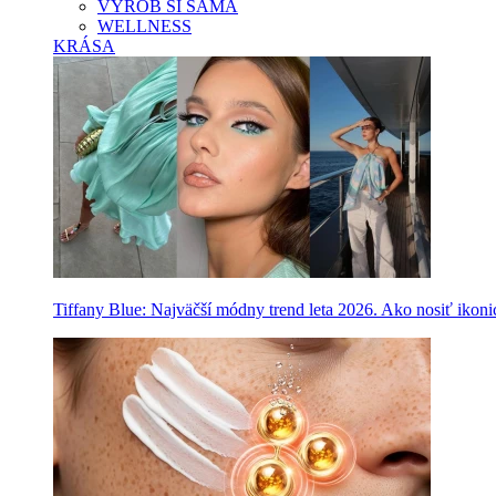
VYROB SI SAMA
WELLNESS
KRÁSA
Tiffany Blue: Najväčší módny trend leta 2026. Ako nosiť ikon