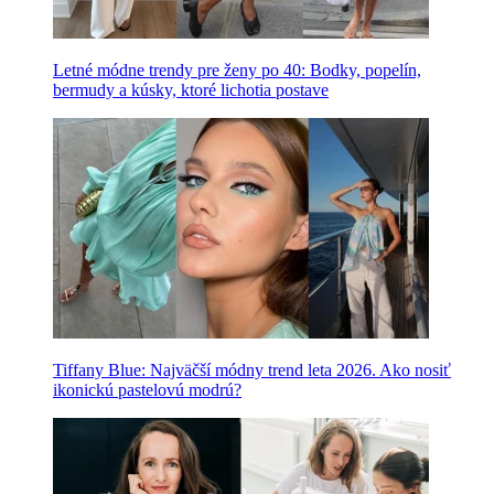
Letné módne trendy pre ženy po 40: Bodky, popelín,
bermudy a kúsky, ktoré lichotia postave
Tiffany Blue: Najväčší módny trend leta 2026. Ako nosiť
ikonickú pastelovú modrú?