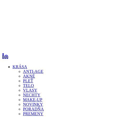
KRÁSA
ANTI-AGE
AKNÉ
PLEŤ
TELO
VLASY
NECHTY
MAKE-UP
NOVINKY
PORADŇA
PREMENY