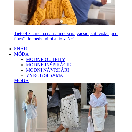
Tieto 4 znamenia patria medzi najväčšie partnerské „red
flags“. Je medzi nimi aj to vaše?
SNÁR
MÓDA
MÓDNE OUTFITY
MÓDNE INŠPIRÁCIE
MÓDNI NÁVRHÁRI
VYROB SI SAMA
MÓDA