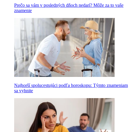
Prečo sa vám v posledných dňoch nedarí? Môže za to vaše
znamenie
Najhorší spolucestujúci podľa horoskopu: Týmto znameniam
sa vyhnite