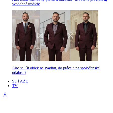
svadobné tradície
Ako sa líši oblek na svadbu, do práce a na spoločenské
udalosti?
SÚŤAŽE
TV