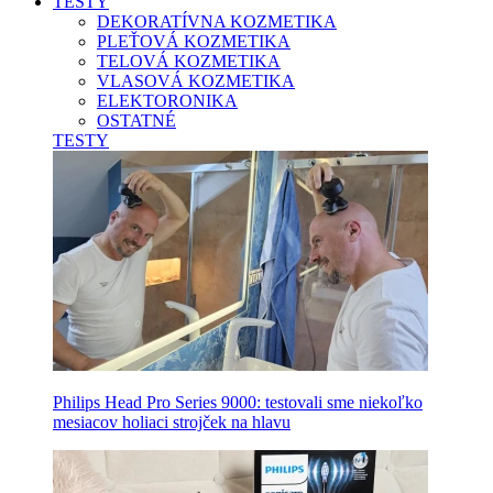
TESTY
DEKORATÍVNA KOZMETIKA
PLEŤOVÁ KOZMETIKA
TELOVÁ KOZMETIKA
VLASOVÁ KOZMETIKA
ELEKTORONIKA
OSTATNÉ
TESTY
Philips Head Pro Series 9000: testovali sme niekoľko
mesiacov holiaci strojček na hlavu