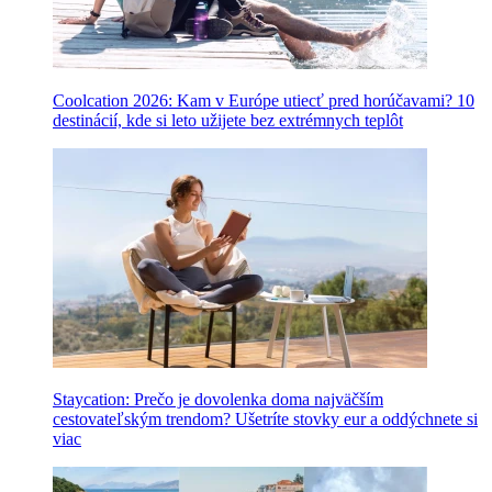
Coolcation 2026: Kam v Európe utiecť pred horúčavami? 10
destinácií, kde si leto užijete bez extrémnych teplôt
Staycation: Prečo je dovolenka doma najväčším
cestovateľským trendom? Ušetríte stovky eur a oddýchnete si
viac