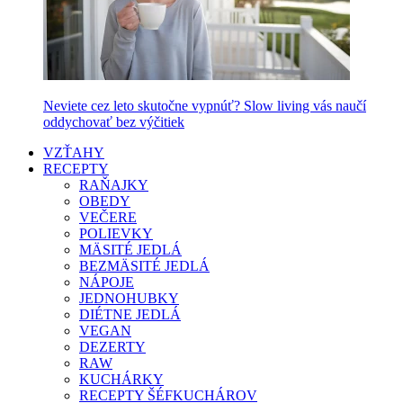
Neviete cez leto skutočne vypnúť? Slow living vás naučí
oddychovať bez výčitiek
VZŤAHY
RECEPTY
RAŇAJKY
OBEDY
VEČERE
POLIEVKY
MÄSITÉ JEDLÁ
BEZMÄSITÉ JEDLÁ
NÁPOJE
JEDNOHUBKY
DIÉTNE JEDLÁ
VEGAN
DEZERTY
RAW
KUCHÁRKY
RECEPTY ŠÉFKUCHÁROV