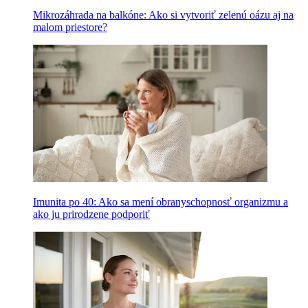
Mikrozáhrada na balkóne: Ako si vytvoriť zelenú oázu aj na
malom priestore?
Imunita po 40: Ako sa mení obranyschopnosť organizmu a
ako ju prirodzene podporiť