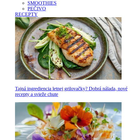
SMOOTHIES
PEČIVO
RECEPTY
Tajná ingrediencia letnej grilovačky? Dobrá nálada, nové
recepty a svieže chute