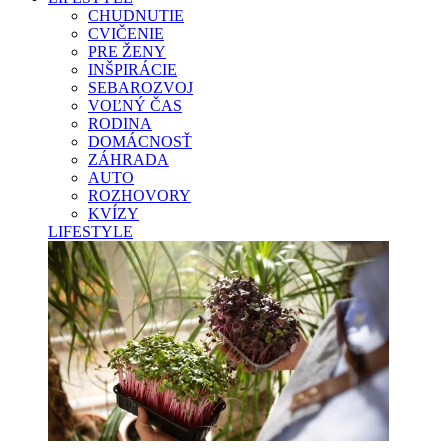
CHUDNUTIE
CVIČENIE
PRE ŽENY
INŠPIRÁCIE
SEBAROZVOJ
VOĽNÝ ČAS
RODINA
DOMÁCNOSŤ
ZÁHRADA
AUTO
ROZHOVORY
KVÍZY
LIFESTYLE