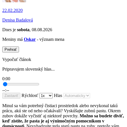
22.02.2020
Denisa Badalová
Dnes je
sobota
, 08.08.2026
Meniny má
Oskar
- význam mena
Prehrať
Vypočuť článok
Pripravujem slovenský hlas...
0:00
--:--
Rýchlosť
Hlas
Zastaviť
Minul sa vám potrebný čistiaci prostriedok alebo nevykonal takú
prácu, akú ste od neho očakávali? Vyskúšajte zubnú pastu. Okrem
zubov dokáže vyčistiť aj niektoré povrchy.
Možno sa budete diviť,
keď zistíte, že pasta je aj výnimočným pomocníkom v
domácnosti.
Nevyhadzujte teda starú pastu na zuby, pretože vám