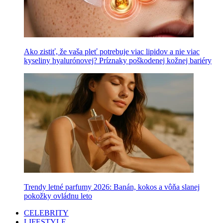
Ako zistiť, že vaša pleť potrebuje viac lipidov a nie viac
kyseliny hyalurónovej? Príznaky poškodenej kožnej bariéry
Trendy letné parfumy 2026: Banán, kokos a vôňa slanej
pokožky ovládnu leto
CELEBRITY
LIFESTYLE