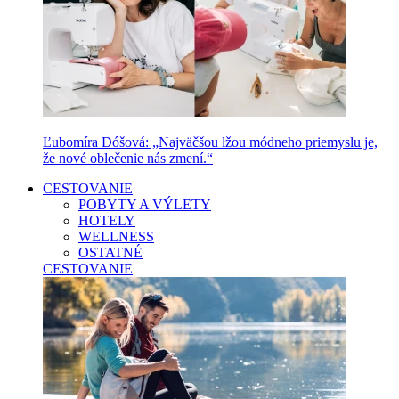
Ľubomíra Dóšová: „Najväčšou lžou módneho priemyslu je,
že nové oblečenie nás zmení.“
CESTOVANIE
POBYTY A VÝLETY
HOTELY
WELLNESS
OSTATNÉ
CESTOVANIE