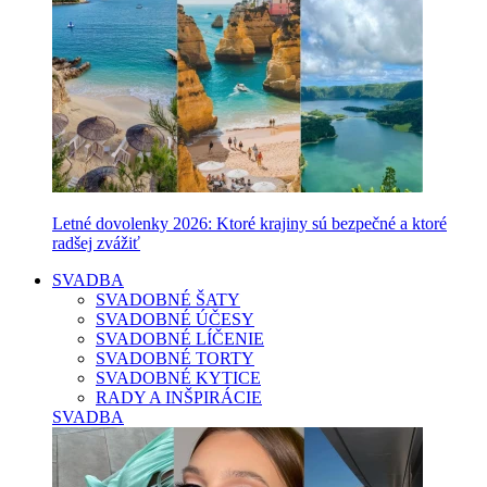
Letné dovolenky 2026: Ktoré krajiny sú bezpečné a ktoré
radšej zvážiť
SVADBA
SVADOBNÉ ŠATY
SVADOBNÉ ÚČESY
SVADOBNÉ LÍČENIE
SVADOBNÉ TORTY
SVADOBNÉ KYTICE
RADY A INŠPIRÁCIE
SVADBA