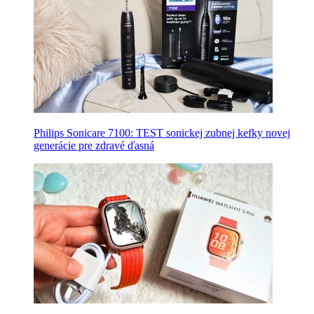
Philips Sonicare 7100: TEST sonickej zubnej kefky novej
generácie pre zdravé ďasná