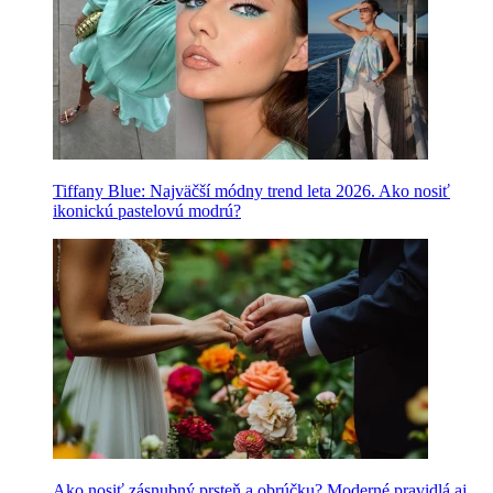
Tiffany Blue: Najväčší módny trend leta 2026. Ako nosiť
ikonickú pastelovú modrú?
Ako nosiť zásnubný prsteň a obrúčku? Moderné pravidlá aj