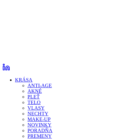
KRÁSA
ANTI-AGE
AKNÉ
PLEŤ
TELO
VLASY
NECHTY
MAKE-UP
NOVINKY
PORADŇA
PREMENY