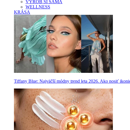
VYROB SI SAMA
WELLNESS
KRÁSA
Tiffany Blue: Najväčší módny trend leta 2026. Ako nosiť ikon