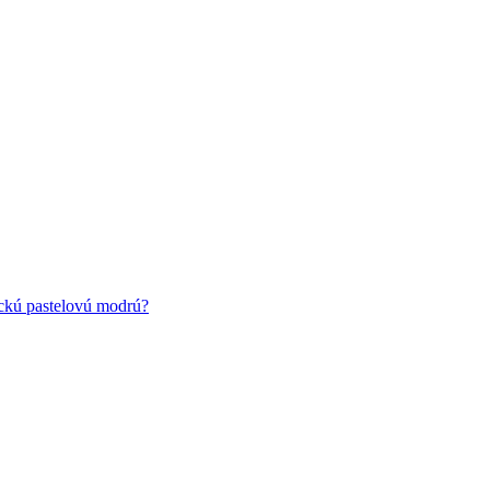
ickú pastelovú modrú?