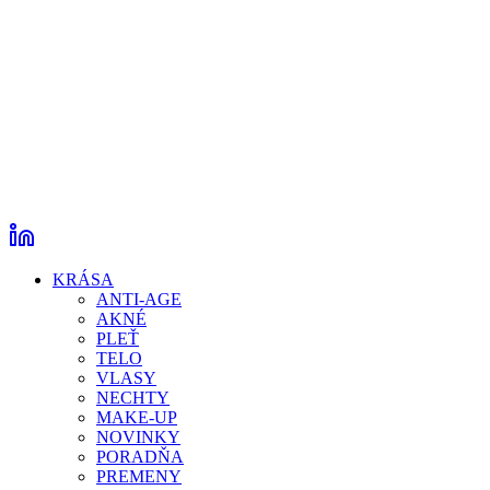
KRÁSA
ANTI-AGE
AKNÉ
PLEŤ
TELO
VLASY
NECHTY
MAKE-UP
NOVINKY
PORADŇA
PREMENY