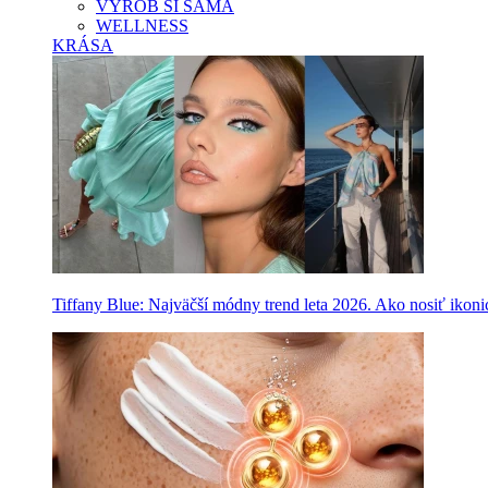
VYROB SI SAMA
WELLNESS
KRÁSA
Tiffany Blue: Najväčší módny trend leta 2026. Ako nosiť ikon