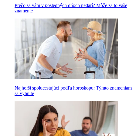
Prečo sa vám v posledných dňoch nedarí? Môže za to vaše
znamenie
Najhorší spolucestujúci podľa horoskopu: Týmto znameniam
sa vyhnite