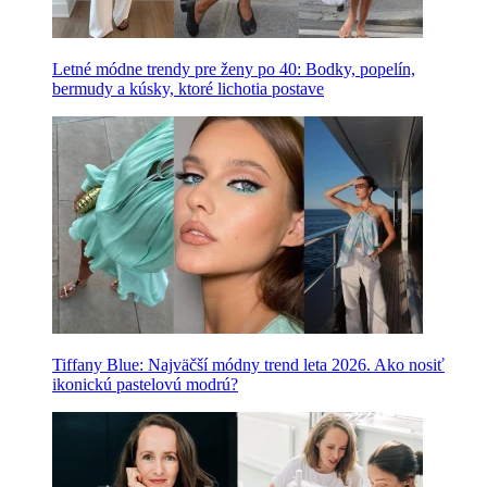
Letné módne trendy pre ženy po 40: Bodky, popelín,
bermudy a kúsky, ktoré lichotia postave
Tiffany Blue: Najväčší módny trend leta 2026. Ako nosiť
ikonickú pastelovú modrú?