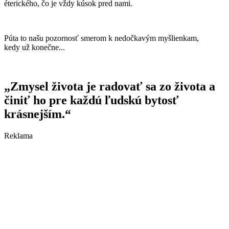
éterického, čo je vždy kúsok pred nami.
Púta to našu pozornosť smerom k nedočkavým myšlienkam,
kedy už konečne...
„Zmysel života je radovať sa zo života a
činiť ho pre každú ľudskú bytosť
krásnejším.“
Reklama