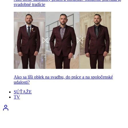
svadobné tradície
Ako sa líši oblek na svadbu, do práce a na spoločenské
udalosti?
SÚŤAŽE
TV