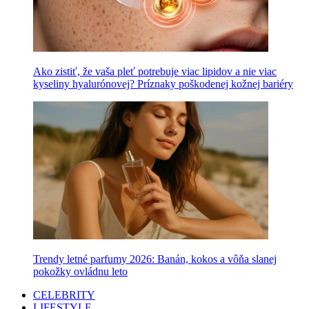
Ako zistiť, že vaša pleť potrebuje viac lipidov a nie viac
kyseliny hyalurónovej? Príznaky poškodenej kožnej bariéry
Trendy letné parfumy 2026: Banán, kokos a vôňa slanej
pokožky ovládnu leto
CELEBRITY
LIFESTYLE