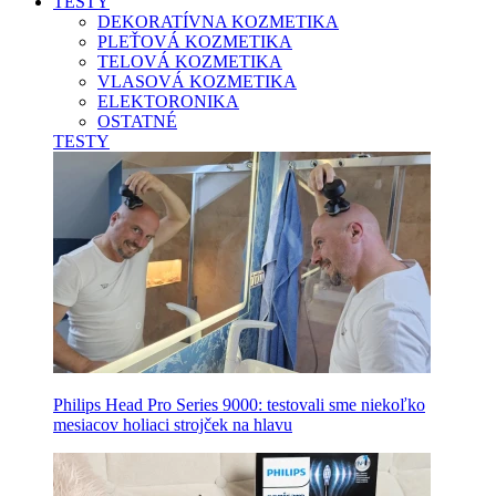
TESTY
DEKORATÍVNA KOZMETIKA
PLEŤOVÁ KOZMETIKA
TELOVÁ KOZMETIKA
VLASOVÁ KOZMETIKA
ELEKTORONIKA
OSTATNÉ
TESTY
Philips Head Pro Series 9000: testovali sme niekoľko
mesiacov holiaci strojček na hlavu