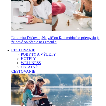
Ľubomíra Dóšová: „Najväčšou lžou módneho priemyslu je,
že nové oblečenie nás zmení.“
CESTOVANIE
POBYTY A VÝLETY
HOTELY
WELLNESS
OSTATNÉ
CESTOVANIE