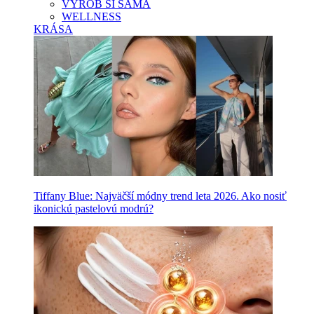
VYROB SI SAMA
WELLNESS
KRÁSA
Tiffany Blue: Najväčší módny trend leta 2026. Ako nosiť
ikonickú pastelovú modrú?