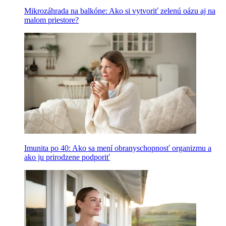
Mikrozáhrada na balkóne: Ako si vytvoriť zelenú oázu aj na
malom priestore?
Imunita po 40: Ako sa mení obranyschopnosť organizmu a
ako ju prirodzene podporiť