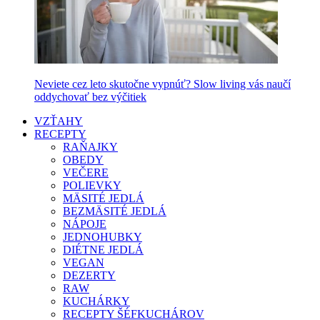
Neviete cez leto skutočne vypnúť? Slow living vás naučí
oddychovať bez výčitiek
VZŤAHY
RECEPTY
RAŇAJKY
OBEDY
VEČERE
POLIEVKY
MÄSITÉ JEDLÁ
BEZMÄSITÉ JEDLÁ
NÁPOJE
JEDNOHUBKY
DIÉTNE JEDLÁ
VEGAN
DEZERTY
RAW
KUCHÁRKY
RECEPTY ŠÉFKUCHÁROV