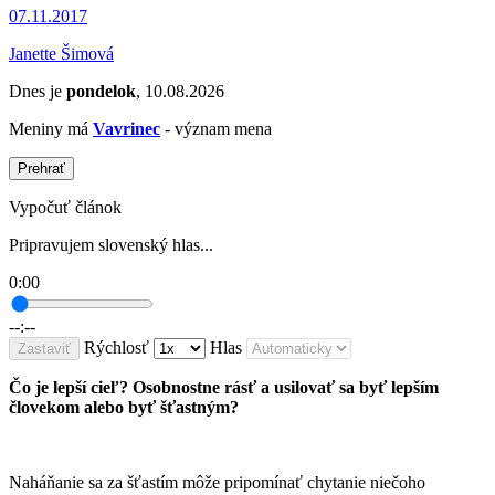
07.11.2017
Janette Šimová
Dnes je
pondelok
, 10.08.2026
Meniny má
Vavrinec
- význam mena
Prehrať
Vypočuť článok
Pripravujem slovenský hlas...
0:00
--:--
Rýchlosť
Hlas
Zastaviť
Čo je lepší cieľ? Osobnostne rásť a usilovať sa byť lepším
človekom alebo byť šťastným?
Naháňanie sa za šťastím môže pripomínať chytanie niečoho