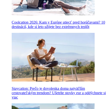
Coolcation 2026: Kam v Európe utiecť pred horúčavami? 10
destinácií, kde si leto užijete bez extrémnych teplôt
Staycation: Prečo je dovolenka doma najväčším
cestovateľským trendom? Ušetríte stovky eur a oddýchnete si
viac