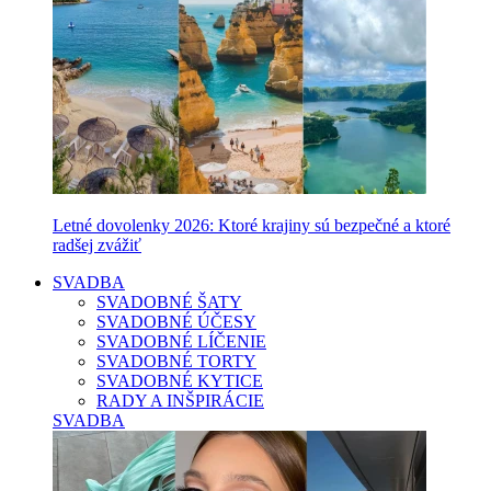
Letné dovolenky 2026: Ktoré krajiny sú bezpečné a ktoré
radšej zvážiť
SVADBA
SVADOBNÉ ŠATY
SVADOBNÉ ÚČESY
SVADOBNÉ LÍČENIE
SVADOBNÉ TORTY
SVADOBNÉ KYTICE
RADY A INŠPIRÁCIE
SVADBA