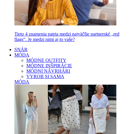
Tieto 4 znamenia patria medzi najväčšie partnerské „red
flags“. Je medzi nimi aj to vaše?
SNÁR
MÓDA
MÓDNE OUTFITY
MÓDNE INŠPIRÁCIE
MÓDNI NÁVRHÁRI
VYROB SI SAMA
MÓDA