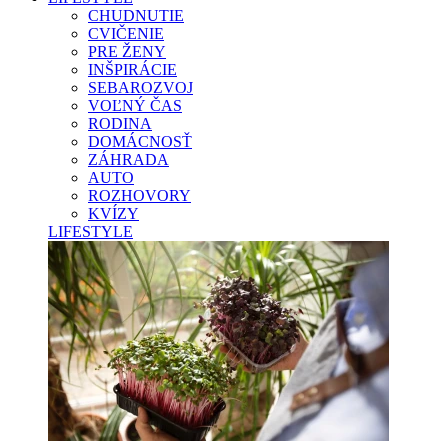
CHUDNUTIE
CVIČENIE
PRE ŽENY
INŠPIRÁCIE
SEBAROZVOJ
VOĽNÝ ČAS
RODINA
DOMÁCNOSŤ
ZÁHRADA
AUTO
ROZHOVORY
KVÍZY
LIFESTYLE