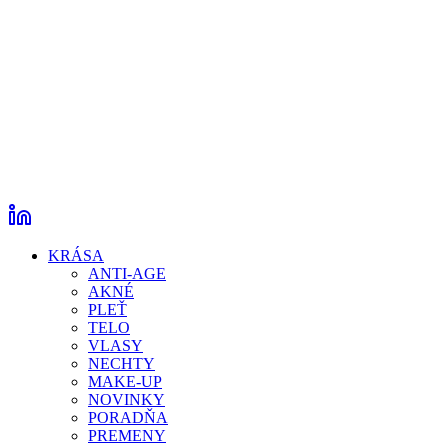
KRÁSA
ANTI-AGE
AKNÉ
PLEŤ
TELO
VLASY
NECHTY
MAKE-UP
NOVINKY
PORADŇA
PREMENY