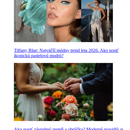
Tiffany Blue: Najväčší módny trend leta 2026. Ako nosiť
ikonickú pastelovú modrú?
Ako nosiť zásnubný prsteň a obrúčku? Moderné pravidlá aj