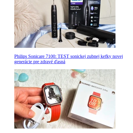
Philips Sonicare 7100: TEST sonickej zubnej kefky novej
generácie pre zdravé ďasná