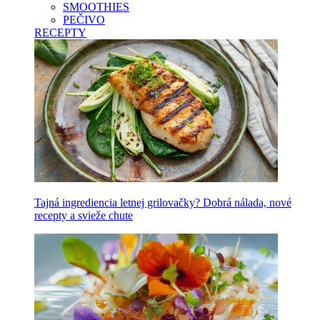
SMOOTHIES
PEČIVO
RECEPTY
Tajná ingrediencia letnej grilovačky? Dobrá nálada, nové
recepty a svieže chute