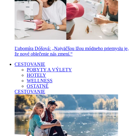
Ľubomíra Dóšová: „Najväčšou lžou módneho priemyslu je,
že nové oblečenie nás zmení.“
CESTOVANIE
POBYTY A VÝLETY
HOTELY
WELLNESS
OSTATNÉ
CESTOVANIE