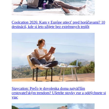
Coolcation 2026: Kam v Európe utiecť pred horúčavami? 10
destinácií, kde si leto užijete bez extrémnych teplôt
Staycation: Prečo je dovolenka doma najväčším
cestovateľským trendom? Ušetríte stovky eur a oddýchnete si
viac