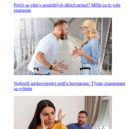
Prečo sa vám v posledných dňoch nedarí? Môže za to vaše
znamenie
Najhorší spolucestujúci podľa horoskopu: Týmto znameniam
sa vyhnite