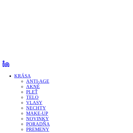
KRÁSA
ANTI-AGE
AKNÉ
PLEŤ
TELO
VLASY
NECHTY
MAKE-UP
NOVINKY
PORADŇA
PREMENY