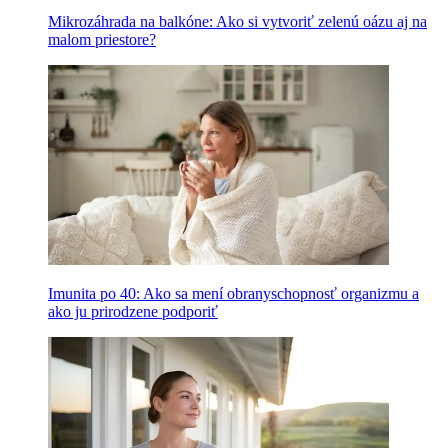
Mikrozáhrada na balkóne: Ako si vytvoriť zelenú oázu aj na
malom priestore?
Imunita po 40: Ako sa mení obranyschopnosť organizmu a
ako ju prirodzene podporiť