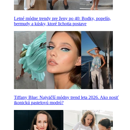
Letné módne trendy pre ženy po 40: Bodky, popelín,
bermudy a kúsky, ktoré lichotia postave
Tiffany Blue: Najväčší módny trend leta 2026. Ako nosiť
ikonickú pastelovú modrú?