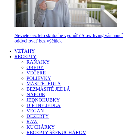
Neviete cez leto skutočne vypnúť? Slow living vás naučí
oddychovať bez výčitiek
VZŤAHY
RECEPTY
RAŇAJKY
OBEDY
VEČERE
POLIEVKY
MÄSITÉ JEDLÁ
BEZMÄSITÉ JEDLÁ
NÁPOJE
JEDNOHUBKY
DIÉTNE JEDLÁ
VEGAN
DEZERTY
RAW
KUCHÁRKY
RECEPTY ŠÉFKUCHÁROV