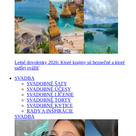
Letné dovolenky 2026: Ktoré krajiny sú bezpečné a ktoré
radšej zvážiť
SVADBA
SVADOBNÉ ŠATY
SVADOBNÉ ÚČESY
SVADOBNÉ LÍČENIE
SVADOBNÉ TORTY
SVADOBNÉ KYTICE
RADY A INŠPIRÁCIE
SVADBA