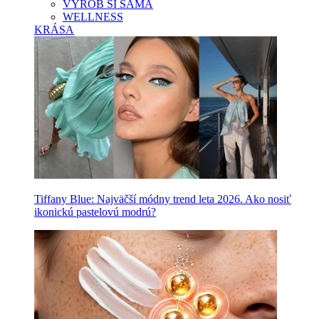
VYROB SI SAMA
WELLNESS
KRÁSA
Tiffany Blue: Najväčší módny trend leta 2026. Ako nosiť
ikonickú pastelovú modrú?