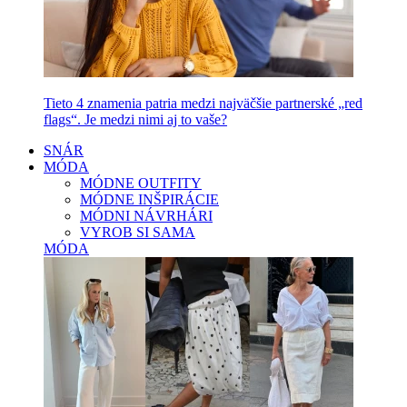
Tieto 4 znamenia patria medzi najväčšie partnerské „red
flags“. Je medzi nimi aj to vaše?
SNÁR
MÓDA
MÓDNE OUTFITY
MÓDNE INŠPIRÁCIE
MÓDNI NÁVRHÁRI
VYROB SI SAMA
MÓDA