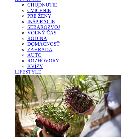
CHUDNUTIE
CVIČENIE
PRE ŽENY
INŠPIRÁCIE
SEBAROZVOJ
VOĽNÝ ČAS
RODINA
DOMÁCNOSŤ
ZÁHRADA
AUTO
ROZHOVORY
KVÍZY
LIFESTYLE