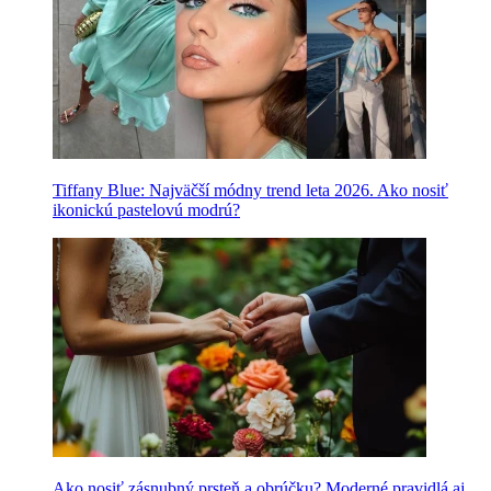
Tiffany Blue: Najväčší módny trend leta 2026. Ako nosiť
ikonickú pastelovú modrú?
Ako nosiť zásnubný prsteň a obrúčku? Moderné pravidlá aj