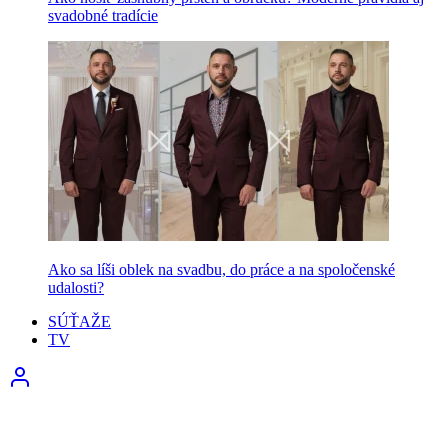
svadobné tradície
Ako sa líši oblek na svadbu, do práce a na spoločenské
udalosti?
SÚŤAŽE
TV