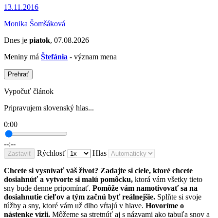
13.11.2016
Monika Šomšáková
Dnes je
piatok
, 07.08.2026
Meniny má
Štefánia
- význam mena
Prehrať
Vypočuť článok
Pripravujem slovenský hlas...
0:00
--:--
Rýchlosť
Hlas
Zastaviť
Chcete si vysnívať váš život? Zadajte si ciele, ktoré chcete
dosiahnúť a vytvorte si malú pomôcku,
ktorá vám všetky tieto
sny bude denne pripomínať.
Pomôže vám namotivovať sa na
dosiahnutie cieľov a tým začnú byť reálnejšie.
Splňte si svoje
túžby a sny, ktoré vám už dlho vŕtajú v hlave.
Hovoríme o
nástenke vízií.
Môžeme sa stretnúť aj s názvami ako tabuľa snov a