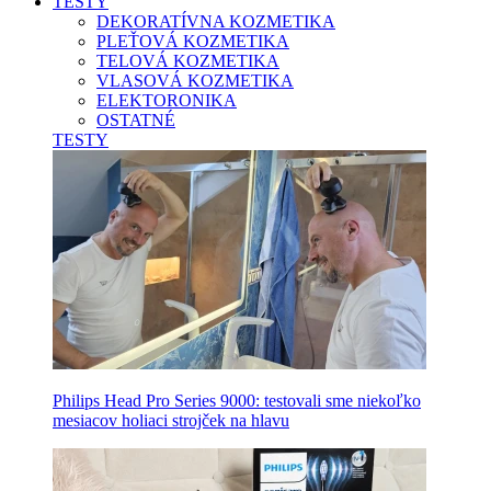
TESTY
DEKORATÍVNA KOZMETIKA
PLEŤOVÁ KOZMETIKA
TELOVÁ KOZMETIKA
VLASOVÁ KOZMETIKA
ELEKTORONIKA
OSTATNÉ
TESTY
Philips Head Pro Series 9000: testovali sme niekoľko
mesiacov holiaci strojček na hlavu