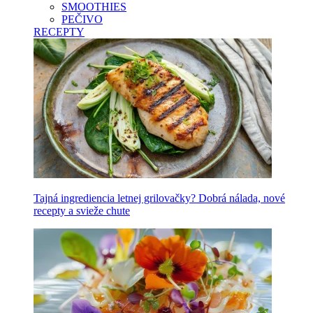
SMOOTHIES
PEČIVO
RECEPTY
Tajná ingrediencia letnej grilovačky? Dobrá nálada, nové
recepty a svieže chute