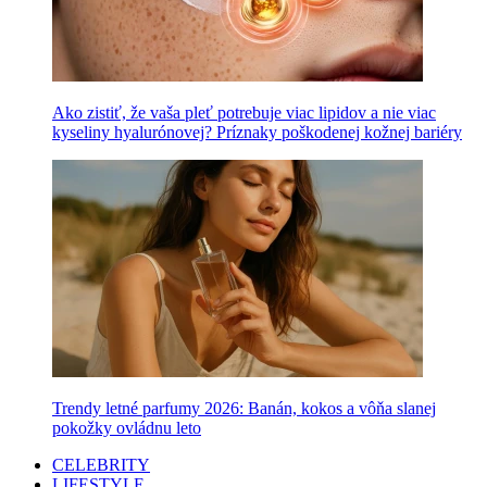
Ako zistiť, že vaša pleť potrebuje viac lipidov a nie viac
kyseliny hyalurónovej? Príznaky poškodenej kožnej bariéry
Trendy letné parfumy 2026: Banán, kokos a vôňa slanej
pokožky ovládnu leto
CELEBRITY
LIFESTYLE