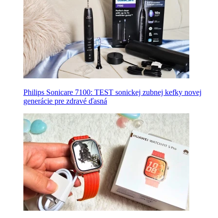
Philips Sonicare 7100: TEST sonickej zubnej kefky novej
generácie pre zdravé ďasná