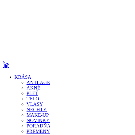
KRÁSA
ANTI-AGE
AKNÉ
PLEŤ
TELO
VLASY
NECHTY
MAKE-UP
NOVINKY
PORADŇA
PREMENY