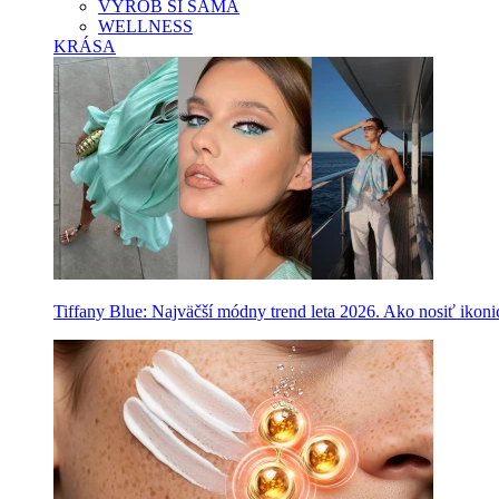
VYROB SI SAMA
WELLNESS
KRÁSA
Tiffany Blue: Najväčší módny trend leta 2026. Ako nosiť ikon