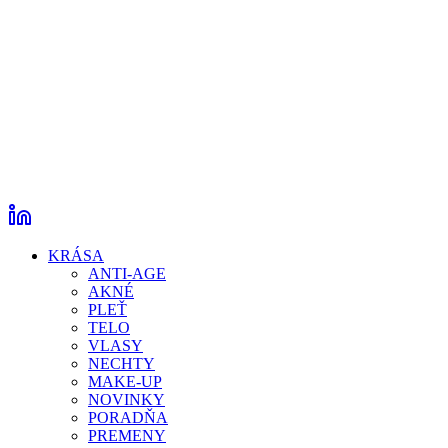
KRÁSA
ANTI-AGE
AKNÉ
PLEŤ
TELO
VLASY
NECHTY
MAKE-UP
NOVINKY
PORADŇA
PREMENY