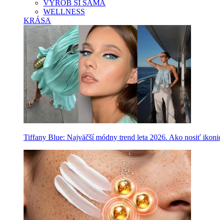
VYROB SI SAMA
WELLNESS
KRÁSA
Tiffany Blue: Najväčší módny trend leta 2026. Ako nosiť ikon