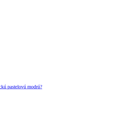
ickú pastelovú modrú?