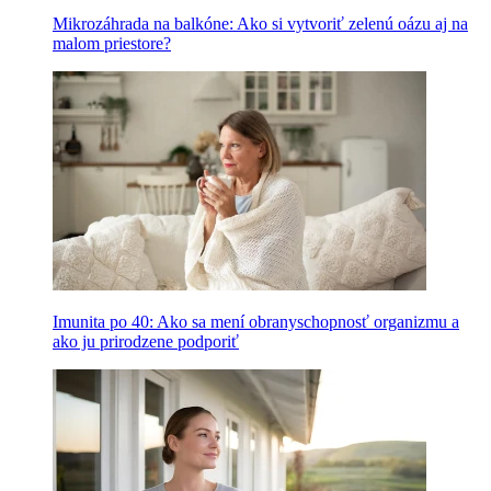
Mikrozáhrada na balkóne: Ako si vytvoriť zelenú oázu aj na
malom priestore?
Imunita po 40: Ako sa mení obranyschopnosť organizmu a
ako ju prirodzene podporiť