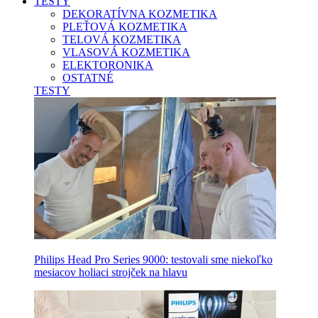
TESTY
DEKORATÍVNA KOZMETIKA
PLEŤOVÁ KOZMETIKA
TELOVÁ KOZMETIKA
VLASOVÁ KOZMETIKA
ELEKTORONIKA
OSTATNÉ
TESTY
Philips Head Pro Series 9000: testovali sme niekoľko
mesiacov holiaci strojček na hlavu