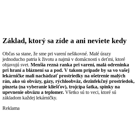
Základ, ktorý sa zíde a ani neviete kedy
Občas sa stane, že sme pri varení nešikovné. Malé úrazy
jednoducho patria k životu a najmä v domácnosti s deťmi, ktoré
objavujú svet.
Menšia rezná ranka pri varení, malá odreninka
pri hraní a bláznení sa a pod. V takom prípade by sa vo vašej
lekárničke mali nachádzať prostriedky na ošetrenie malých
rán, ako sú obväzy, gázy, rýchloobväz, dezinfekčný prostriedok,
pinzeta (na vyberanie kliešťov), trojcípa šatka, spinky na
upevnenie obväzu a teplomer.
Všetko sú to veci, ktoré sú
základom každej lekárničky.
Reklama