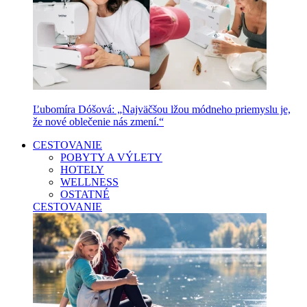
Ľubomíra Dóšová: „Najväčšou lžou módneho priemyslu je,
že nové oblečenie nás zmení.“
CESTOVANIE
POBYTY A VÝLETY
HOTELY
WELLNESS
OSTATNÉ
CESTOVANIE