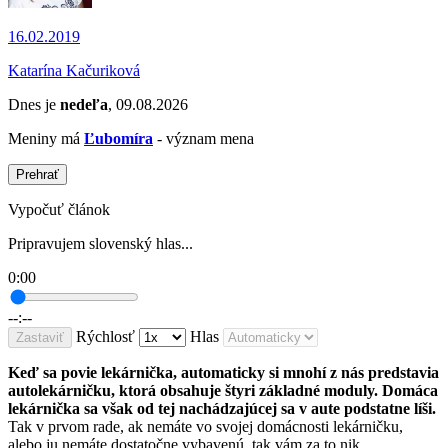
16.02.2019
Katarína Kačuriková
Dnes je
nedeľa
, 09.08.2026
Meniny má
Ľubomíra
- význam mena
Prehrať
Vypočuť článok
Pripravujem slovenský hlas...
0:00
--:--
Rýchlosť
Hlas
Zastaviť
Keď sa povie lekárnička, automaticky si mnohí z nás predstavia
autolekárničku, ktorá obsahuje štyri základné moduly. Domáca
lekárnička sa však od tej nachádzajúcej sa v aute podstatne líši.
Tak v prvom rade, ak nemáte vo svojej domácnosti lekárničku,
alebo ju nemáte dostatočne vybavenú, tak vám za to nik