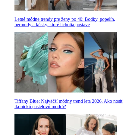
Letné módne trendy pre ženy po 40: Bodky, popelín,
bermudy a kúsky, ktoré lichotia postave
Tiffany Blue: Najväčší módny trend leta 2026. Ako nosiť
ikonickú pastelovú modrú?