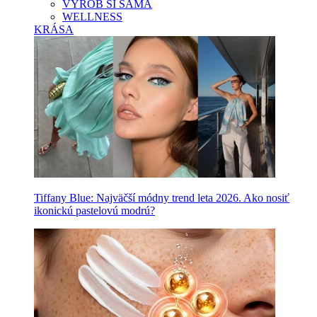
VYROB SI SAMA
WELLNESS
KRÁSA
Tiffany Blue: Najväčší módny trend leta 2026. Ako nosiť
ikonickú pastelovú modrú?