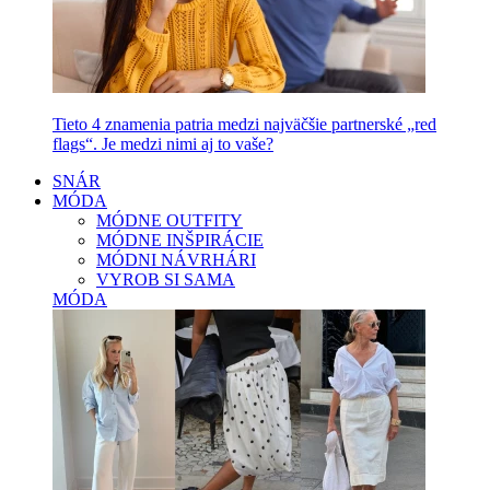
Tieto 4 znamenia patria medzi najväčšie partnerské „red
flags“. Je medzi nimi aj to vaše?
SNÁR
MÓDA
MÓDNE OUTFITY
MÓDNE INŠPIRÁCIE
MÓDNI NÁVRHÁRI
VYROB SI SAMA
MÓDA