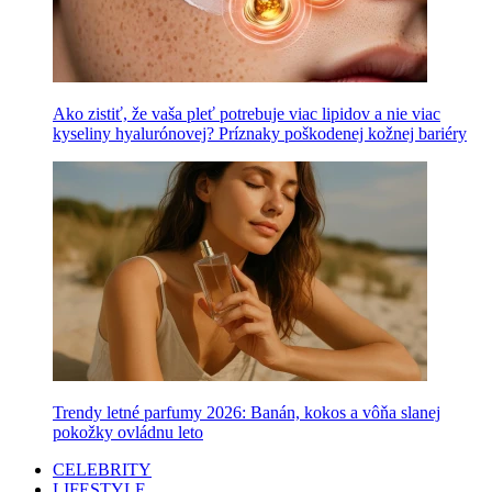
Ako zistiť, že vaša pleť potrebuje viac lipidov a nie viac
kyseliny hyalurónovej? Príznaky poškodenej kožnej bariéry
Trendy letné parfumy 2026: Banán, kokos a vôňa slanej
pokožky ovládnu leto
CELEBRITY
LIFESTYLE