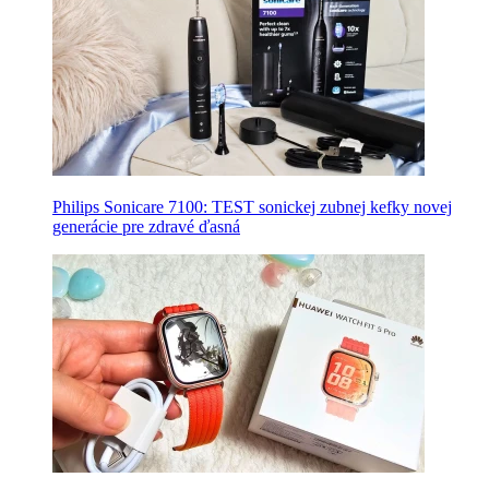
Philips Sonicare 7100: TEST sonickej zubnej kefky novej
generácie pre zdravé ďasná