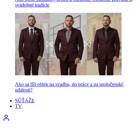
svadobné tradície
Ako sa líši oblek na svadbu, do práce a na spoločenské
udalosti?
SÚŤAŽE
TV