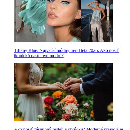
Tiffany Blue: Najväčší módny trend leta 2026. Ako nosiť
ikonickú pastelovú modrú?
Ako nosiť zásnubný prsteň a obrúčku? Moderné pravidlá aj