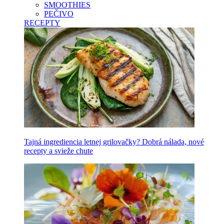
SMOOTHIES
PEČIVO
RECEPTY
Tajná ingrediencia letnej grilovačky? Dobrá nálada, nové
recepty a svieže chute