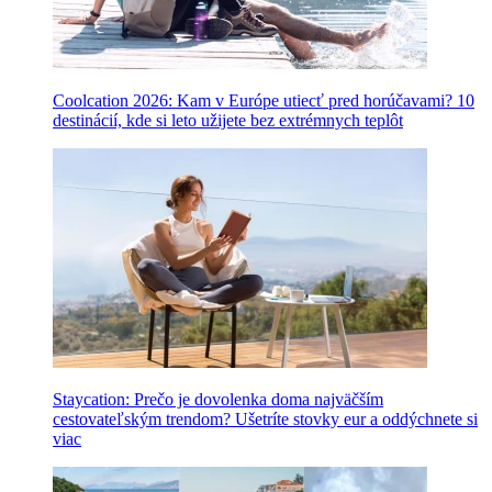
Coolcation 2026: Kam v Európe utiecť pred horúčavami? 10
destinácií, kde si leto užijete bez extrémnych teplôt
Staycation: Prečo je dovolenka doma najväčším
cestovateľským trendom? Ušetríte stovky eur a oddýchnete si
viac