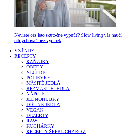
Neviete cez leto skutočne vypnúť? Slow living vás naučí
oddychovať bez výčitiek
VZŤAHY
RECEPTY
RAŇAJKY
OBEDY
VEČERE
POLIEVKY
MÄSITÉ JEDLÁ
BEZMÄSITÉ JEDLÁ
NÁPOJE
JEDNOHUBKY
DIÉTNE JEDLÁ
VEGAN
DEZERTY
RAW
KUCHÁRKY
RECEPTY ŠÉFKUCHÁROV