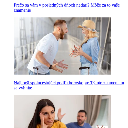
Prečo sa vám v posledných dňoch nedarí? Môže za to vaše
znamenie
Najhorší spolucestujúci podľa horoskopu: Týmto znameniam
sa vyhnite