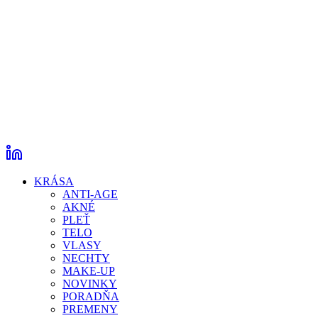
KRÁSA
ANTI-AGE
AKNÉ
PLEŤ
TELO
VLASY
NECHTY
MAKE-UP
NOVINKY
PORADŇA
PREMENY