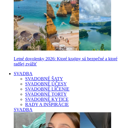
Letné dovolenky 2026: Ktoré krajiny sú bezpečné a ktoré
radšej zvážiť
SVADBA
SVADOBNÉ ŠATY
SVADOBNÉ ÚČESY
SVADOBNÉ LÍČENIE
SVADOBNÉ TORTY
SVADOBNÉ KYTICE
RADY A INŠPIRÁCIE
SVADBA