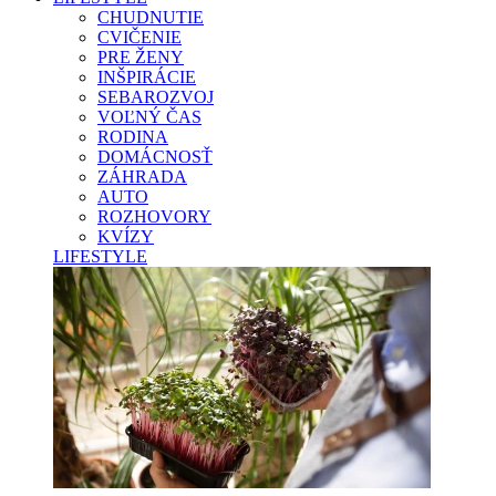
CHUDNUTIE
CVIČENIE
PRE ŽENY
INŠPIRÁCIE
SEBAROZVOJ
VOĽNÝ ČAS
RODINA
DOMÁCNOSŤ
ZÁHRADA
AUTO
ROZHOVORY
KVÍZY
LIFESTYLE