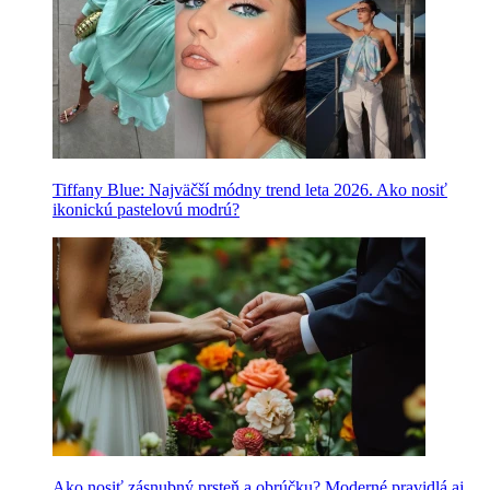
Tiffany Blue: Najväčší módny trend leta 2026. Ako nosiť
ikonickú pastelovú modrú?
Ako nosiť zásnubný prsteň a obrúčku? Moderné pravidlá aj