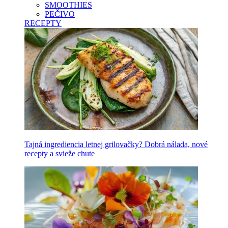
SMOOTHIES
PEČIVO
RECEPTY
Tajná ingrediencia letnej grilovačky? Dobrá nálada, nové
recepty a svieže chute