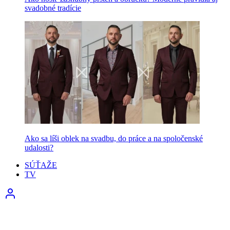
svadobné tradície
Ako sa líši oblek na svadbu, do práce a na spoločenské
udalosti?
SÚŤAŽE
TV