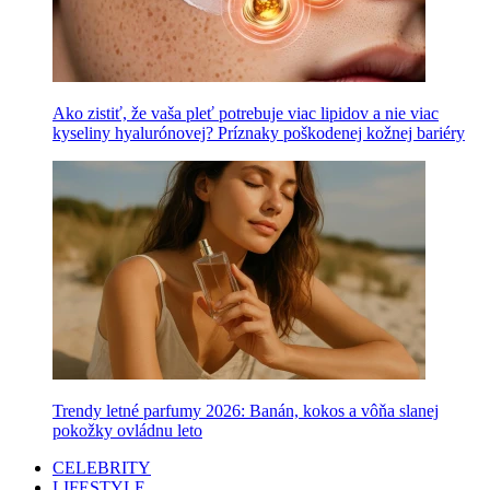
Ako zistiť, že vaša pleť potrebuje viac lipidov a nie viac
kyseliny hyalurónovej? Príznaky poškodenej kožnej bariéry
Trendy letné parfumy 2026: Banán, kokos a vôňa slanej
pokožky ovládnu leto
CELEBRITY
LIFESTYLE