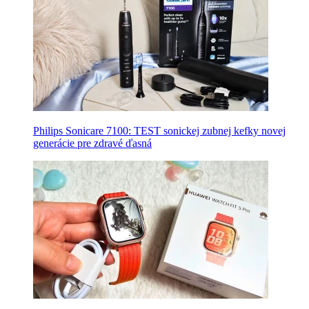
Philips Sonicare 7100: TEST sonickej zubnej kefky novej
generácie pre zdravé ďasná