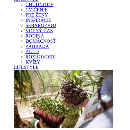
CHUDNUTIE
CVIČENIE
PRE ŽENY
INŠPIRÁCIE
SEBAROZVOJ
VOĽNÝ ČAS
RODINA
DOMÁCNOSŤ
ZÁHRADA
AUTO
ROZHOVORY
KVÍZY
LIFESTYLE