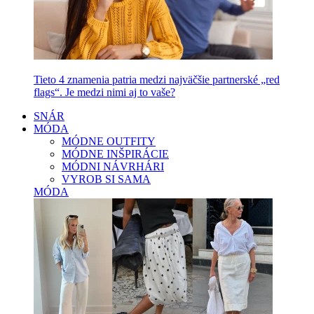
Tieto 4 znamenia patria medzi najväčšie partnerské „red
flags“. Je medzi nimi aj to vaše?
SNÁR
MÓDA
MÓDNE OUTFITY
MÓDNE INŠPIRÁCIE
MÓDNI NÁVRHÁRI
VYROB SI SAMA
MÓDA