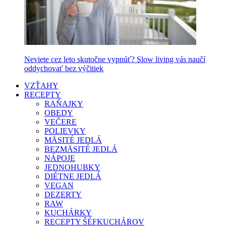
Neviete cez leto skutočne vypnúť? Slow living vás naučí
oddychovať bez výčitiek
VZŤAHY
RECEPTY
RAŇAJKY
OBEDY
VEČERE
POLIEVKY
MÄSITÉ JEDLÁ
BEZMÄSITÉ JEDLÁ
NÁPOJE
JEDNOHUBKY
DIÉTNE JEDLÁ
VEGAN
DEZERTY
RAW
KUCHÁRKY
RECEPTY ŠÉFKUCHÁROV