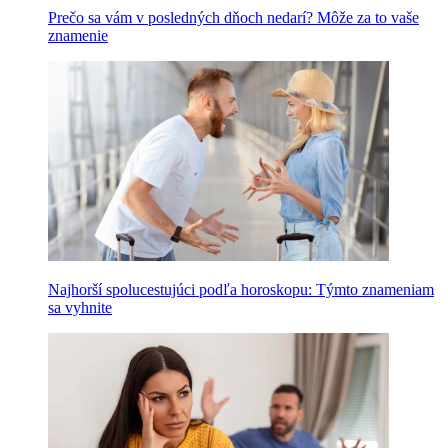
Prečo sa vám v posledných dňoch nedarí? Môže za to vaše
znamenie
Najhorší spolucestujúci podľa horoskopu: Týmto znameniam
sa vyhnite