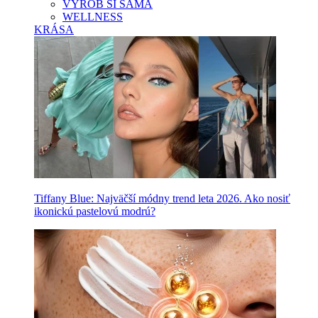
VYROB SI SAMA
WELLNESS
KRÁSA
Tiffany Blue: Najväčší módny trend leta 2026. Ako nosiť
ikonickú pastelovú modrú?