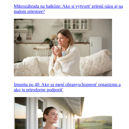
Mikrozáhrada na balkóne: Ako si vytvoriť zelenú oázu aj na
malom priestore?
Imunita po 40: Ako sa mení obranyschopnosť organizmu a
ako ju prirodzene podporiť