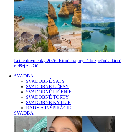
Letné dovolenky 2026: Ktoré krajiny sú bezpečné a ktoré
radšej zvážiť
SVADBA
SVADOBNÉ ŠATY
SVADOBNÉ ÚČESY
SVADOBNÉ LÍČENIE
SVADOBNÉ TORTY
SVADOBNÉ KYTICE
RADY A INŠPIRÁCIE
SVADBA