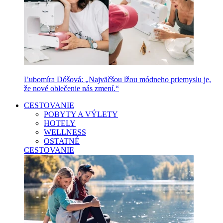
Ľubomíra Dóšová: „Najväčšou lžou módneho priemyslu je,
že nové oblečenie nás zmení.“
CESTOVANIE
POBYTY A VÝLETY
HOTELY
WELLNESS
OSTATNÉ
CESTOVANIE