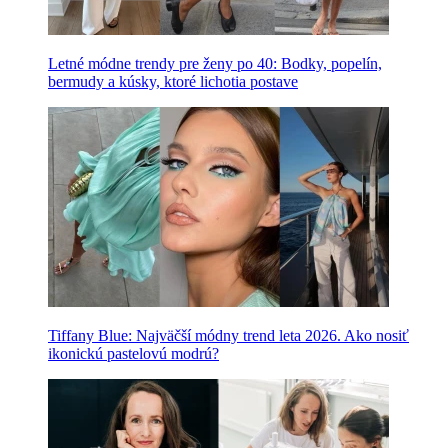
Letné módne trendy pre ženy po 40: Bodky, popelín,
bermudy a kúsky, ktoré lichotia postave
Tiffany Blue: Najväčší módny trend leta 2026. Ako nosiť
ikonickú pastelovú modrú?