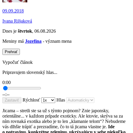
09.09.2018
Ivana Riljaková
Dnes je
štvrtok
, 06.08.2026
Meniny má
Jozefína
- význam mena
Prehrať
Vypočuť článok
Pripravujem slovenský hlas...
0:00
--:--
Rýchlosť
Hlas
Zastaviť
Jicama – stretli ste sa už s týmto pojmom? Znie japonsky,
orientálne... v každom prípade exoticky. Ale ktovie, skrýva sa za
ním rovnaká exotika alebo je to len „klamanie telom“? Nebudeme
vás dlhšie trápiť a prezradíme, čo to tá jicama vlastne je.
Ide
o potravinu, konkrétne zeleninu, ukrývajúcu v sebe niekoľko