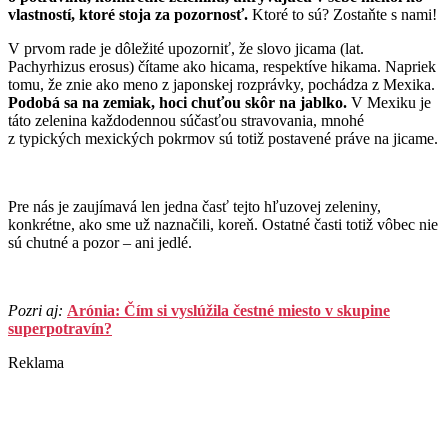
vlastností, ktoré stoja za pozornosť.
Ktoré to sú? Zostaňte s nami!
V prvom rade je dôležité upozorniť, že slovo jicama (lat.
Pachyrhizus erosus) čítame ako hicama, respektíve hikama. Napriek
tomu, že znie ako meno z japonskej rozprávky, pochádza z Mexika.
Podobá sa na zemiak, hoci chuťou skôr na jablko.
V Mexiku je
táto zelenina každodennou súčasťou stravovania, mnohé
z typických mexických pokrmov sú totiž postavené práve na jicame.
Pre nás je zaujímavá len jedna časť tejto hľuzovej zeleniny,
konkrétne, ako sme už naznačili, koreň. Ostatné časti totiž vôbec nie
sú chutné a pozor – ani jedlé.
Pozri aj:
Arónia: Čím si vyslúžila čestné miesto v skupine
superpotravín?
Reklama