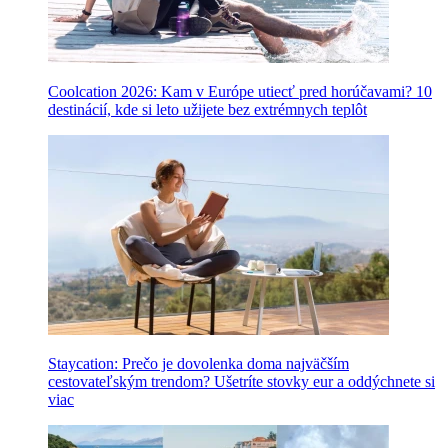
Coolcation 2026: Kam v Európe utiecť pred horúčavami? 10
destinácií, kde si leto užijete bez extrémnych teplôt
Staycation: Prečo je dovolenka doma najväčším
cestovateľským trendom? Ušetríte stovky eur a oddýchnete si
viac