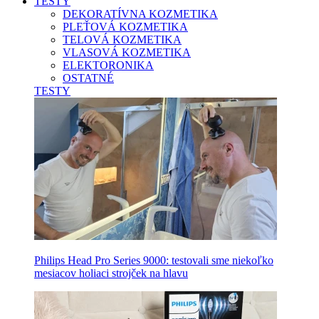
TESTY
DEKORATÍVNA KOZMETIKA
PLEŤOVÁ KOZMETIKA
TELOVÁ KOZMETIKA
VLASOVÁ KOZMETIKA
ELEKTORONIKA
OSTATNÉ
TESTY
Philips Head Pro Series 9000: testovali sme niekoľko
mesiacov holiaci strojček na hlavu