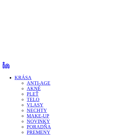
KRÁSA
ANTI-AGE
AKNÉ
PLEŤ
TELO
VLASY
NECHTY
MAKE-UP
NOVINKY
PORADŇA
PREMENY