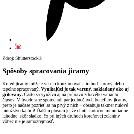
Zdroj: Shutterstock®
Spôsoby spracovania jicamy
Koreň jicamy môžete veselo konzumovať a to buď surový alebo
tepelne spracovaný.
Vynikajúci je tak varený, nakladaný ako aj
grilovaný.
Často sa využíva aj na prípravu zdravého variantu
čipsov. V úvode sme spomenuli pár jedinečných benefitov jicamy,
preto je načase pozrieť sa na prvý z nich – obsahuje takmer nulové
množstvo kalórií! Ďalším plusom je, že chutí skutočne mimoriadne
lahodne, skôr sladko, čo pri iných druhoch koreňovej zeleniny
vôbec nie je samozrejmosť.