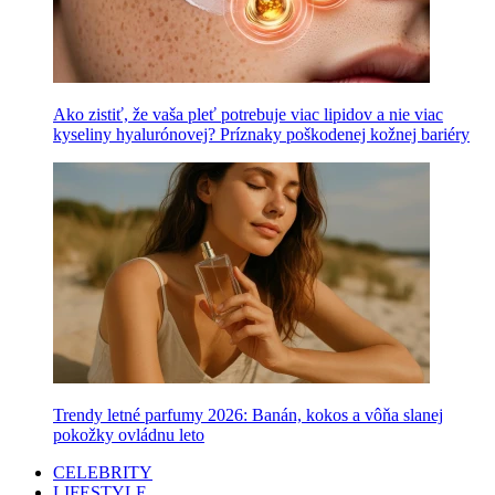
Ako zistiť, že vaša pleť potrebuje viac lipidov a nie viac
kyseliny hyalurónovej? Príznaky poškodenej kožnej bariéry
Trendy letné parfumy 2026: Banán, kokos a vôňa slanej
pokožky ovládnu leto
CELEBRITY
LIFESTYLE