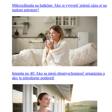
Mikrozáhrada na balkóne: Ako si vytvoriť zelenú oázu aj na
malom priestore?
Imunita po 40: Ako sa mení obranyschopnosť organizmu a
ako ju prirodzene podporiť