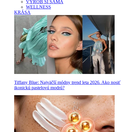
VYROB SI SAMA
WELLNESS
KRÁSA
Tiffany Blue: Najväčší módny trend leta 2026. Ako nosiť
ikonickú pastelovú modrú?