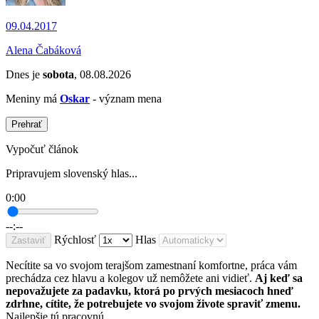
09.04.2017
Alena Čabáková
Dnes je
sobota
, 08.08.2026
Meniny má
Oskar
- význam mena
Prehrať
Vypočuť článok
Pripravujem slovenský hlas...
0:00
--:--
Rýchlosť
Hlas
Zastaviť
Necítite sa vo svojom terajšom zamestnaní komfortne, práca vám
prechádza cez hlavu a kolegov už nemôžete ani vidieť.
Aj keď sa
nepovažujete za padavku, ktorá po prvých mesiacoch hneď
zdrhne, cítite, že potrebujete vo svojom živote spraviť zmenu.
Najlepšie tú pracovnú.