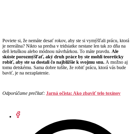
Poviete si, že nemáte desať rokov, aby ste si vymýšľali prácu, ktorá
je nereálna? Nikto sa predsa v tridsiatke nestane len tak zo dňa na
deň letuškou alebo módnou návrhárkou. To máte pravdu.
Ale
skúste porozmýšľať, aký druh práce by ste mohli teoreticky
robiť, aby ste sa dostali čo najbližšie k svojmu snu.
A možno aj
tomu detskému. Sama dobre tušíte, že robiť prácu, ktorá vás bude
baviť, je na nezaplatenie.
Odporúčame prečítať:
Jarná očista: Ako zbaviť telo toxínov