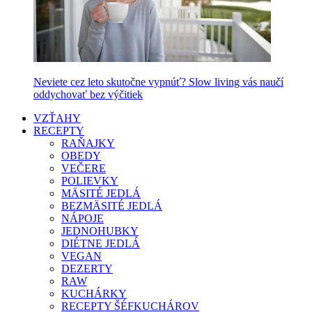
Neviete cez leto skutočne vypnúť? Slow living vás naučí
oddychovať bez výčitiek
VZŤAHY
RECEPTY
RAŇAJKY
OBEDY
VEČERE
POLIEVKY
MÄSITÉ JEDLÁ
BEZMÄSITÉ JEDLÁ
NÁPOJE
JEDNOHUBKY
DIÉTNE JEDLÁ
VEGAN
DEZERTY
RAW
KUCHÁRKY
RECEPTY ŠÉFKUCHÁROV