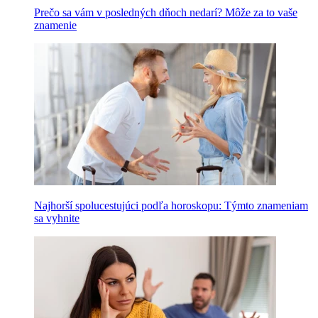
Prečo sa vám v posledných dňoch nedarí? Môže za to vaše
znamenie
Najhorší spolucestujúci podľa horoskopu: Týmto znameniam
sa vyhnite