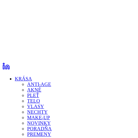
KRÁSA
ANTI-AGE
AKNÉ
PLEŤ
TELO
VLASY
NECHTY
MAKE-UP
NOVINKY
PORADŇA
PREMENY