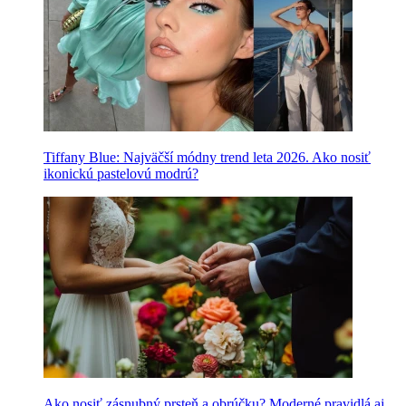
Tiffany Blue: Najväčší módny trend leta 2026. Ako nosiť
ikonickú pastelovú modrú?
Ako nosiť zásnubný prsteň a obrúčku? Moderné pravidlá aj