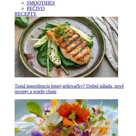
SMOOTHIES
PEČIVO
RECEPTY
Tajná ingrediencia letnej grilovačky? Dobrá nálada, nové
recepty a svieže chute