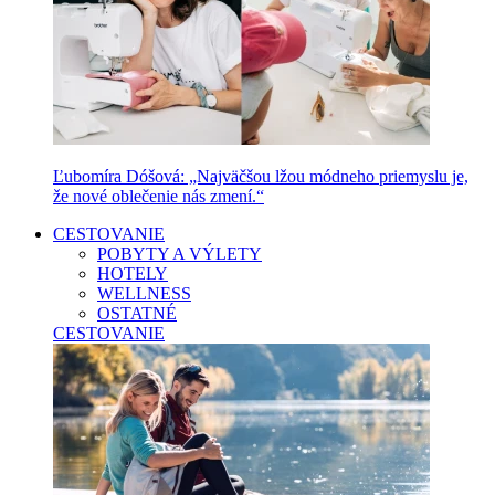
Ľubomíra Dóšová: „Najväčšou lžou módneho priemyslu je,
že nové oblečenie nás zmení.“
CESTOVANIE
POBYTY A VÝLETY
HOTELY
WELLNESS
OSTATNÉ
CESTOVANIE