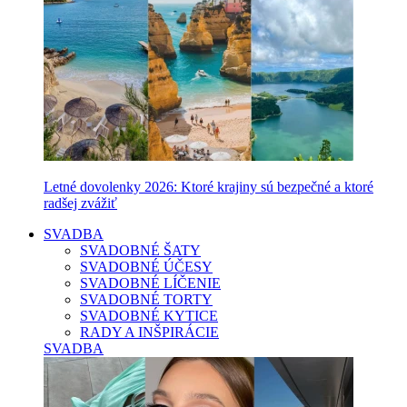
Letné dovolenky 2026: Ktoré krajiny sú bezpečné a ktoré
radšej zvážiť
SVADBA
SVADOBNÉ ŠATY
SVADOBNÉ ÚČESY
SVADOBNÉ LÍČENIE
SVADOBNÉ TORTY
SVADOBNÉ KYTICE
RADY A INŠPIRÁCIE
SVADBA