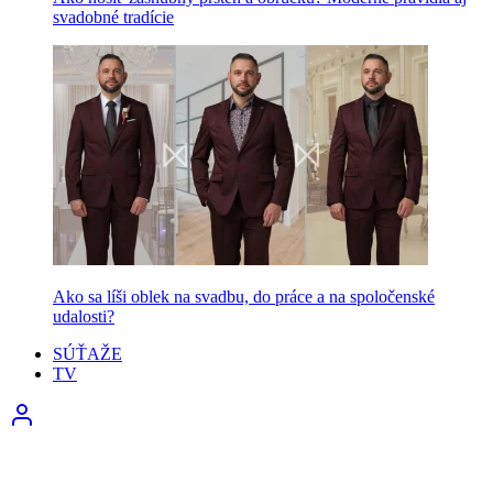
svadobné tradície
Ako sa líši oblek na svadbu, do práce a na spoločenské
udalosti?
SÚŤAŽE
TV