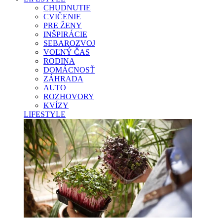
CHUDNUTIE
CVIČENIE
PRE ŽENY
INŠPIRÁCIE
SEBAROZVOJ
VOĽNÝ ČAS
RODINA
DOMÁCNOSŤ
ZÁHRADA
AUTO
ROZHOVORY
KVÍZY
LIFESTYLE