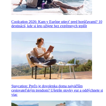
Coolcation 2026: Kam v Európe utiecť pred horúčavami? 10
destinácií, kde si leto užijete bez extrémnych teplôt
Staycation: Prečo je dovolenka doma najväčším
cestovateľským trendom? Ušetríte stovky eur a oddýchnete si
viac