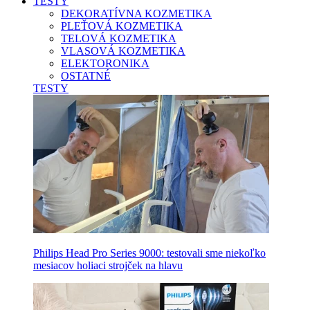
TESTY
DEKORATÍVNA KOZMETIKA
PLEŤOVÁ KOZMETIKA
TELOVÁ KOZMETIKA
VLASOVÁ KOZMETIKA
ELEKTORONIKA
OSTATNÉ
TESTY
Philips Head Pro Series 9000: testovali sme niekoľko
mesiacov holiaci strojček na hlavu