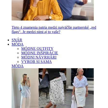
Tieto 4 znamenia patria medzi najväčšie partnerské „red
flags“. Je medzi nimi aj to vaše?
SNÁR
MÓDA
MÓDNE OUTFITY
MÓDNE INŠPIRÁCIE
MÓDNI NÁVRHÁRI
VYROB SI SAMA
MÓDA