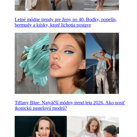
Letné módne trendy pre ženy po 40: Bodky, popelín,
bermudy a kúsky, ktoré lichotia postave
Tiffany Blue: Najväčší módny trend leta 2026. Ako nosiť
ikonickú pastelovú modrú?