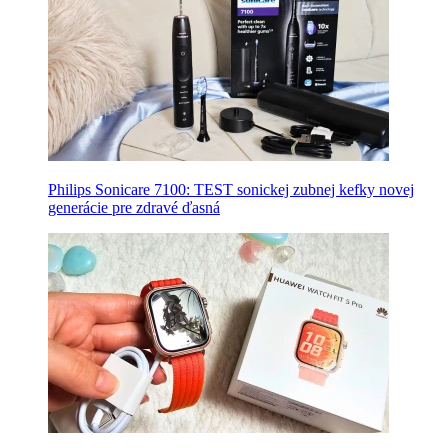
Philips Sonicare 7100: TEST sonickej zubnej kefky novej
generácie pre zdravé ďasná