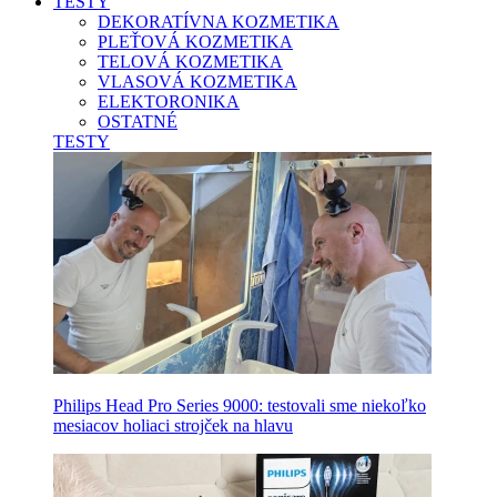
TESTY
DEKORATÍVNA KOZMETIKA
PLEŤOVÁ KOZMETIKA
TELOVÁ KOZMETIKA
VLASOVÁ KOZMETIKA
ELEKTORONIKA
OSTATNÉ
TESTY
Philips Head Pro Series 9000: testovali sme niekoľko
mesiacov holiaci strojček na hlavu