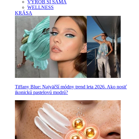
VYROB SI SAMA
WELLNESS
KRÁSA
Tiffany Blue: Najväčší módny trend leta 2026. Ako nosiť
ikonickú pastelovú modrú?