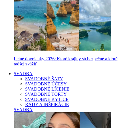
Letné dovolenky 2026: Ktoré krajiny sú bezpečné a ktoré
radšej zvážiť
SVADBA
SVADOBNÉ ŠATY
SVADOBNÉ ÚČESY
SVADOBNÉ LÍČENIE
SVADOBNÉ TORTY
SVADOBNÉ KYTICE
RADY A INŠPIRÁCIE
SVADBA