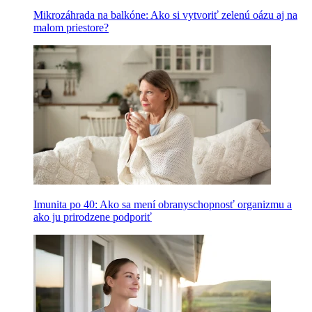
Mikrozáhrada na balkóne: Ako si vytvoriť zelenú oázu aj na
malom priestore?
Imunita po 40: Ako sa mení obranyschopnosť organizmu a
ako ju prirodzene podporiť