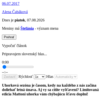
06.07.2017
Alena Čabáková
Dnes je
piatok
, 07.08.2026
Meniny má
Štefánia
- význam mena
Prehrať
Vypočuť článok
Pripravujem slovenský hlas...
0:00
--:--
Rýchlosť
Hlas
Zastaviť
Uhorková sezóna je časom, kedy na každého z nás začína
doliehať letná únava. Aj vy sa cítite vyšťavení? Limitovaná
edícia Mattoni uhorka vám chýbajúcu šťavu doplní!