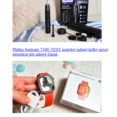
Philips Sonicare 7100: TEST sonickej zubnej kefky novej
generácie pre zdravé ďasná