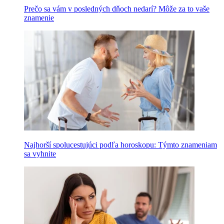
Prečo sa vám v posledných dňoch nedarí? Môže za to vaše
znamenie
Najhorší spolucestujúci podľa horoskopu: Týmto znameniam
sa vyhnite