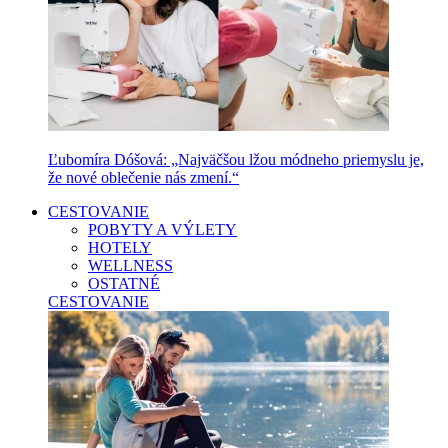
Ľubomíra Dóšová: „Najväčšou lžou módneho priemyslu je,
že nové oblečenie nás zmení.“
CESTOVANIE
POBYTY A VÝLETY
HOTELY
WELLNESS
OSTATNÉ
CESTOVANIE