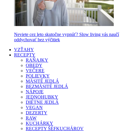
Neviete cez leto skutočne vypnúť? Slow living vás naučí
oddychovať bez výčitiek
VZŤAHY
RECEPTY
RAŇAJKY
OBEDY
VEČERE
POLIEVKY
MÄSITÉ JEDLÁ
BEZMÄSITÉ JEDLÁ
NÁPOJE
JEDNOHUBKY
DIÉTNE JEDLÁ
VEGAN
DEZERTY
RAW
KUCHÁRKY
RECEPTY ŠÉFKUCHÁROV