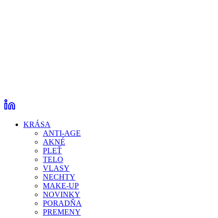
KRÁSA
ANTI-AGE
AKNÉ
PLEŤ
TELO
VLASY
NECHTY
MAKE-UP
NOVINKY
PORADŇA
PREMENY