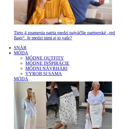
Tieto 4 znamenia patria medzi najväčšie partnerské „red
flags“. Je medzi nimi aj to vaše?
SNÁR
MÓDA
MÓDNE OUTFITY
MÓDNE INŠPIRÁCIE
MÓDNI NÁVRHÁRI
VYROB SI SAMA
MÓDA