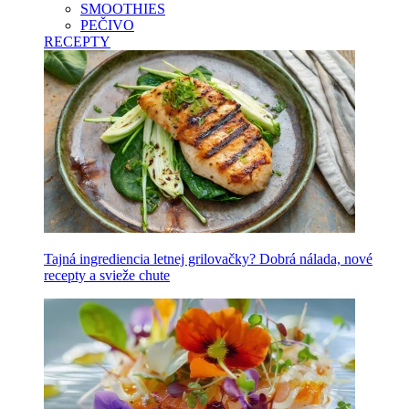
SMOOTHIES
PEČIVO
RECEPTY
Tajná ingrediencia letnej grilovačky? Dobrá nálada, nové
recepty a svieže chute