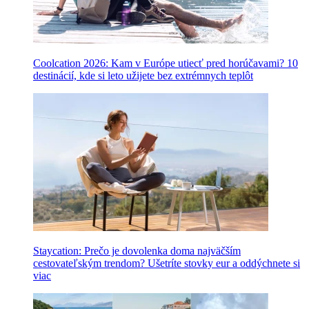
Coolcation 2026: Kam v Európe utiecť pred horúčavami? 10
destinácií, kde si leto užijete bez extrémnych teplôt
Staycation: Prečo je dovolenka doma najväčším
cestovateľským trendom? Ušetríte stovky eur a oddýchnete si
viac