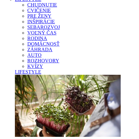
CHUDNUTIE
CVIČENIE
PRE ŽENY
INŠPIRÁCIE
SEBAROZVOJ
VOĽNÝ ČAS
RODINA
DOMÁCNOSŤ
ZÁHRADA
AUTO
ROZHOVORY
KVÍZY
LIFESTYLE