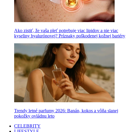
Ako zistiť, že vaša pleť potrebuje viac lipidov a nie viac
kyseliny hyalurónovej? Príznaky poškodenej kožnej bariéry
Trendy letné parfumy 2026: Banán, kokos a vôňa slanej
pokožky ovládnu leto
CELEBRITY
LIFESTYLE