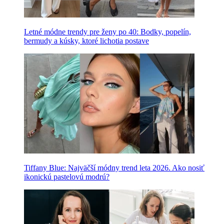
Letné módne trendy pre ženy po 40: Bodky, popelín,
bermudy a kúsky, ktoré lichotia postave
Tiffany Blue: Najväčší módny trend leta 2026. Ako nosiť
ikonickú pastelovú modrú?