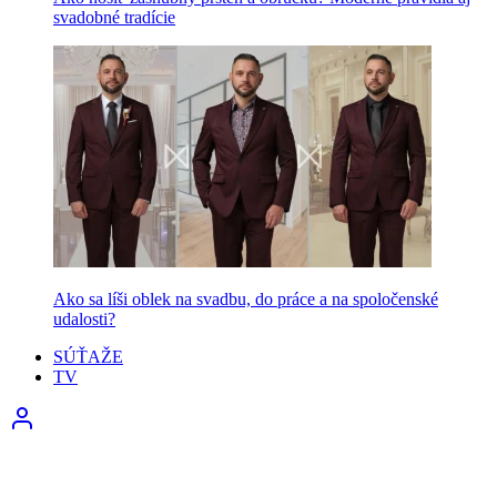
svadobné tradície
Ako sa líši oblek na svadbu, do práce a na spoločenské
udalosti?
SÚŤAŽE
TV