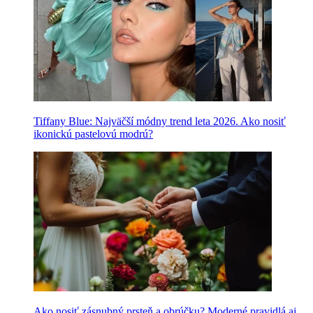
Tiffany Blue: Najväčší módny trend leta 2026. Ako nosiť
ikonickú pastelovú modrú?
Ako nosiť zásnubný prsteň a obrúčku? Moderné pravidlá aj