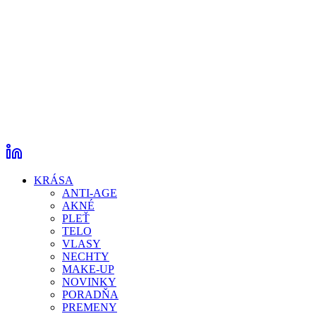
KRÁSA
ANTI-AGE
AKNÉ
PLEŤ
TELO
VLASY
NECHTY
MAKE-UP
NOVINKY
PORADŇA
PREMENY