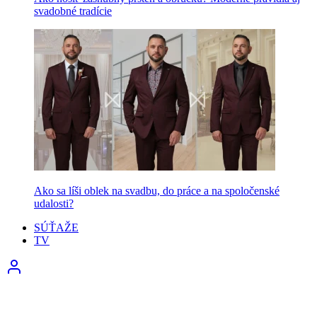
svadobné tradície
Ako sa líši oblek na svadbu, do práce a na spoločenské
udalosti?
SÚŤAŽE
TV