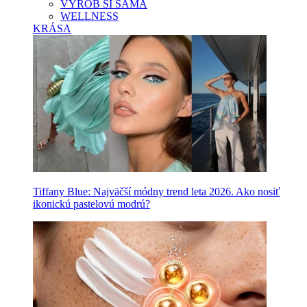
VYROB SI SAMA
WELLNESS
KRÁSA
Tiffany Blue: Najväčší módny trend leta 2026. Ako nosiť
ikonickú pastelovú modrú?