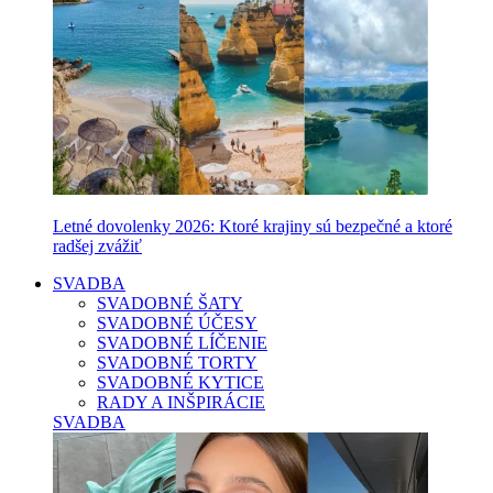
Letné dovolenky 2026: Ktoré krajiny sú bezpečné a ktoré
radšej zvážiť
SVADBA
SVADOBNÉ ŠATY
SVADOBNÉ ÚČESY
SVADOBNÉ LÍČENIE
SVADOBNÉ TORTY
SVADOBNÉ KYTICE
RADY A INŠPIRÁCIE
SVADBA