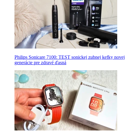
Philips Sonicare 7100: TEST sonickej zubnej kefky novej
generácie pre zdravé ďasná