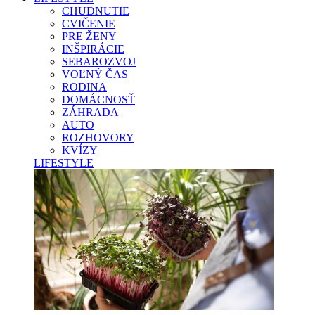
CHUDNUTIE
CVIČENIE
PRE ŽENY
INŠPIRÁCIE
SEBAROZVOJ
VOĽNÝ ČAS
RODINA
DOMÁCNOSŤ
ZÁHRADA
AUTO
ROZHOVORY
KVÍZY
LIFESTYLE