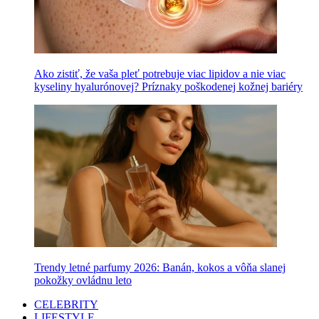
Ako zistiť, že vaša pleť potrebuje viac lipidov a nie viac
kyseliny hyalurónovej? Príznaky poškodenej kožnej bariéry
Trendy letné parfumy 2026: Banán, kokos a vôňa slanej
pokožky ovládnu leto
CELEBRITY
LIFESTYLE