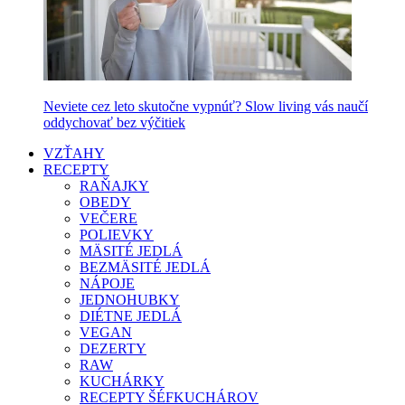
Neviete cez leto skutočne vypnúť? Slow living vás naučí
oddychovať bez výčitiek
VZŤAHY
RECEPTY
RAŇAJKY
OBEDY
VEČERE
POLIEVKY
MÄSITÉ JEDLÁ
BEZMÄSITÉ JEDLÁ
NÁPOJE
JEDNOHUBKY
DIÉTNE JEDLÁ
VEGAN
DEZERTY
RAW
KUCHÁRKY
RECEPTY ŠÉFKUCHÁROV