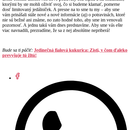
ktorými by ste mohli oživiť svoj, čo si budeme klamať, pomerne
dosť limitovaný jedálniček. A presne na to sme tu my – aby sme
vám prinášali stále nové a nové informácie (aj) o potravinách, ktoré
nie sú bežné ani známe, no zato hodné toho, aby sme im venovali
pozornosť. A jednu takú vám dnes predstavíme. Aby sme vás ešte
viac navnadili, prezradíme, že sa z nej absolútne nepriberá!
Bude sa ti páčiť:
Jedinečná fialová kukurica: Zisti, v čom ďaleko
prevyšuje tú žltú!