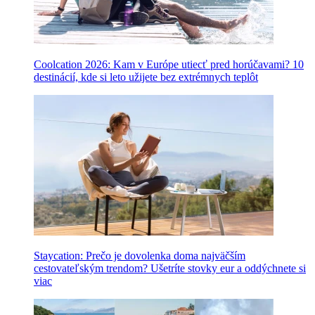
Coolcation 2026: Kam v Európe utiecť pred horúčavami? 10
destinácií, kde si leto užijete bez extrémnych teplôt
Staycation: Prečo je dovolenka doma najväčším
cestovateľským trendom? Ušetríte stovky eur a oddýchnete si
viac