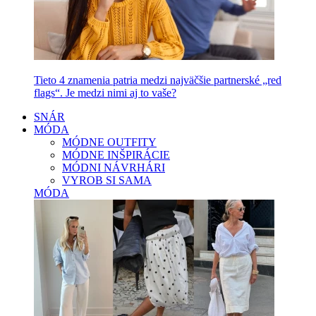
Tieto 4 znamenia patria medzi najväčšie partnerské „red
flags“. Je medzi nimi aj to vaše?
SNÁR
MÓDA
MÓDNE OUTFITY
MÓDNE INŠPIRÁCIE
MÓDNI NÁVRHÁRI
VYROB SI SAMA
MÓDA