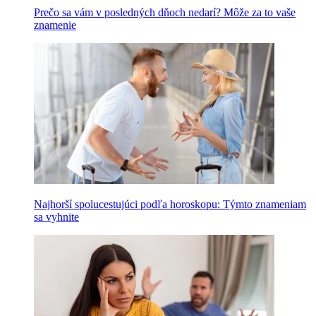
Prečo sa vám v posledných dňoch nedarí? Môže za to vaše
znamenie
Najhorší spolucestujúci podľa horoskopu: Týmto znameniam
sa vyhnite