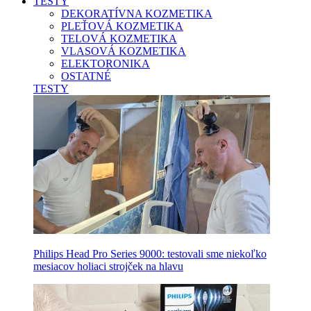
TESTY
DEKORATÍVNA KOZMETIKA
PLEŤOVÁ KOZMETIKA
TELOVÁ KOZMETIKA
VLASOVÁ KOZMETIKA
ELEKTORONIKA
OSTATNÉ
TESTY
Philips Head Pro Series 9000: testovali sme niekoľko
mesiacov holiaci strojček na hlavu