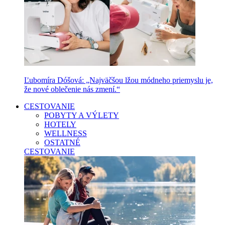
Ľubomíra Dóšová: „Najväčšou lžou módneho priemyslu je,
že nové oblečenie nás zmení.“
CESTOVANIE
POBYTY A VÝLETY
HOTELY
WELLNESS
OSTATNÉ
CESTOVANIE