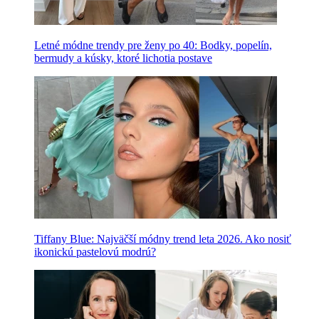
Letné módne trendy pre ženy po 40: Bodky, popelín,
bermudy a kúsky, ktoré lichotia postave
Tiffany Blue: Najväčší módny trend leta 2026. Ako nosiť
ikonickú pastelovú modrú?