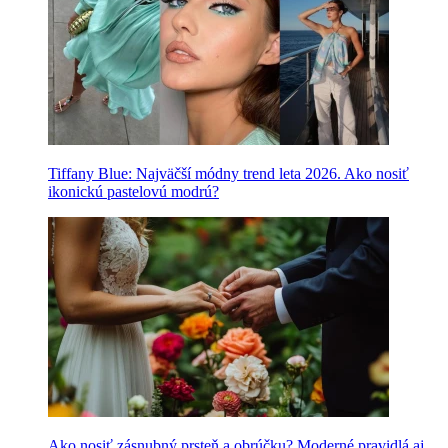
Tiffany Blue: Najväčší módny trend leta 2026. Ako nosiť
ikonickú pastelovú modrú?
Ako nosiť zásnubný prsteň a obrúčku? Moderné pravidlá aj