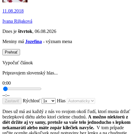
11.08.2018
Ivana Riljaková
Dnes je
štvrtok
, 06.08.2026
Meniny má
Jozefína
- význam mena
Prehrať
Vypočuť článok
Pripravujem slovenský hlas...
0:00
--:--
Rýchlosť
Hlas
Zastaviť
Dnes už má asi každý z nás vo svojom okolí ľudí, ktorí musia držať
bezlepkovú diétu alebo ktorí cielene chudnú.
A možno niektorú z
diét držíte aj vy samy, pretože sa vaše telo jednoducho s lepkom
nekamaráti alebo máte zopár kilečiek navyše.
V tom prípade
určite oceníte akékoľvek nové potraviny bez lepku a na chudnutie,