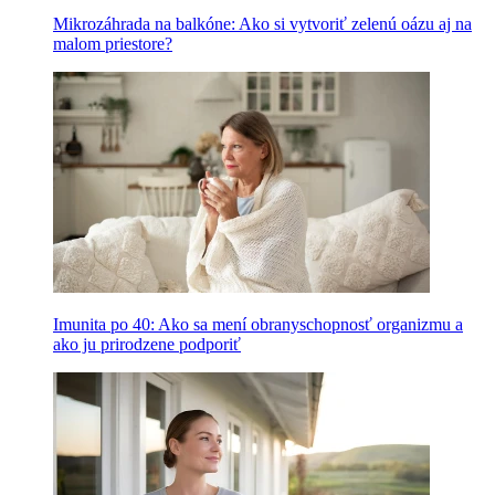
Mikrozáhrada na balkóne: Ako si vytvoriť zelenú oázu aj na
malom priestore?
Imunita po 40: Ako sa mení obranyschopnosť organizmu a
ako ju prirodzene podporiť