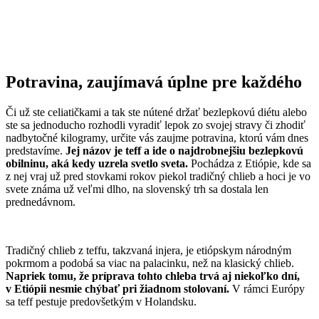
Potravina, zaujímavá úplne pre každého
Či už ste celiatičkami a tak ste nútené držať bezlepkovú diétu alebo
ste sa jednoducho rozhodli vyradiť lepok zo svojej stravy či zhodiť
nadbytočné kilogramy, určite vás zaujme potravina, ktorú vám dnes
predstavíme.
Jej názov je teff a ide o najdrobnejšiu bezlepkovú
obilninu, aká kedy uzrela svetlo sveta.
Pochádza z Etiópie, kde sa
z nej vraj už pred stovkami rokov piekol tradičný chlieb a hoci je vo
svete známa už veľmi dlho, na slovenský trh sa dostala len
prednedávnom.
Tradičný chlieb z teffu, takzvaná injera, je etiópskym národným
pokrmom a podobá sa viac na palacinku, než na klasický chlieb.
Napriek tomu, že príprava tohto chleba trvá aj niekoľko dní,
v Etiópii nesmie chýbať pri žiadnom stolovaní.
V rámci Európy
sa teff pestuje predovšetkým v Holandsku.