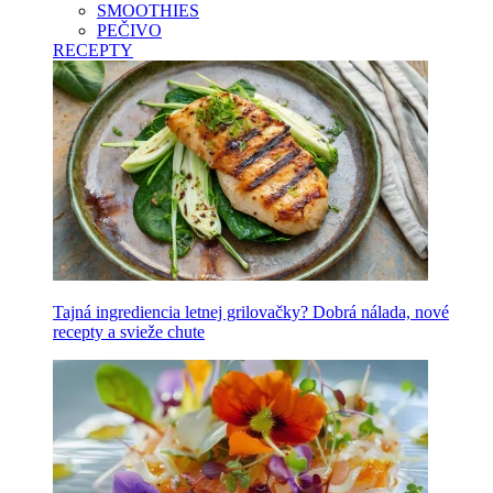
SMOOTHIES
PEČIVO
RECEPTY
Tajná ingrediencia letnej grilovačky? Dobrá nálada, nové
recepty a svieže chute