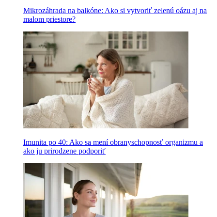
Mikrozáhrada na balkóne: Ako si vytvoriť zelenú oázu aj na
malom priestore?
Imunita po 40: Ako sa mení obranyschopnosť organizmu a
ako ju prirodzene podporiť