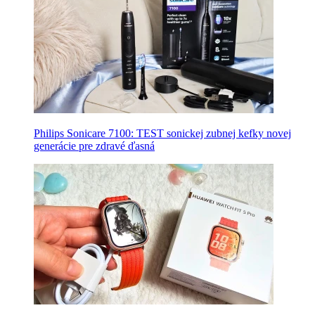
Philips Sonicare 7100: TEST sonickej zubnej kefky novej
generácie pre zdravé ďasná