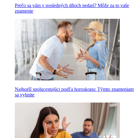
Prečo sa vám v posledných dňoch nedarí? Môže za to vaše
znamenie
Najhorší spolucestujúci podľa horoskopu: Týmto znameniam
sa vyhnite