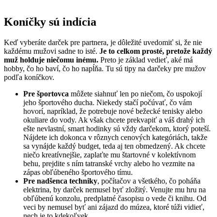
Koníčky sú indícia
Keď vyberáte darček pre partnera, je dôležité uvedomiť si, že nie
každému mužovi sadne to isté.
Je to celkom prosté, pretože každý
muž holduje niečomu inému.
Preto je základ vedieť, aké má
hobby, čo ho baví, čo ho napĺňa. Tu sú tipy na darčeky pre mužov
podľa koníčkov.
Pre
športovca
môžete siahnuť len po niečom, čo uspokojí
jeho športového ducha. Niekedy stačí počúvať, čo vám
hovorí, napríklad, že potrebuje nové bežecké tenisky alebo
okuliare do vody. Ak však chcete prekvapiť a váš drahý ich
ešte nevlastní, smart hodinky sú vždy darčekom, ktorý poteší.
Nájdete ich dokonca v rôznych cenových kategóriách, takže
sa vynájde každý budget, teda aj ten obmedzený. Ak chcete
niečo kreatívnejšie, zaplaťte mu štartovné v kolektívnom
behu, prejdite s ním tatranské vrchy alebo ho vezmite na
zápas obľúbeného športového tímu.
Pre
nadšenca techniky
, počítačov a všetkého, čo poháňa
elektrina, by darček nemusel byť zložitý. Venujte mu hru na
obľúbenú konzolu, predplatné časopisu o vede či knihu. Od
veci by nemusel byť ani zájazd do múzea, ktoré túži vidieť,
nech je to kdekoľvek.