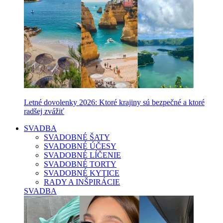
Letné dovolenky 2026: Ktoré krajiny sú bezpečné a ktoré
radšej zvážiť
SVADBA
SVADOBNÉ ŠATY
SVADOBNÉ ÚČESY
SVADOBNÉ LÍČENIE
SVADOBNÉ TORTY
SVADOBNÉ KYTICE
RADY A INŠPIRÁCIE
SVADBA