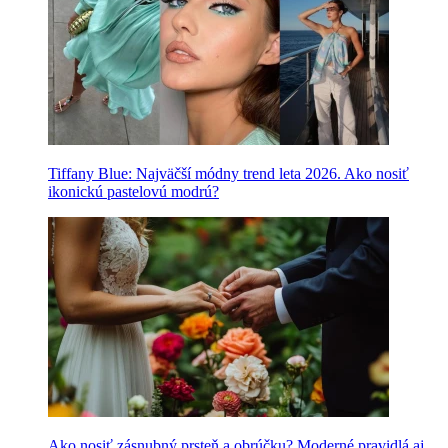
Tiffany Blue: Najväčší módny trend leta 2026. Ako nosiť
ikonickú pastelovú modrú?
Ako nosiť zásnubný prsteň a obrúčku? Moderné pravidlá aj