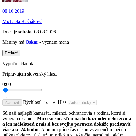
08.10.2019
Michaela Bašnáková
Dnes je
sobota
, 08.08.2026
Meniny má
Oskar
- význam mena
Prehrať
Vypočuť článok
Pripravujem slovenský hlas...
0:00
--:--
Rýchlosť
Hlas
Zastaviť
Sú naši najlepší kamaráti, milenci, ochrancovia a rodina, ktorú si
vyberáme samé...
Muži sú súčasťou nášho každodenného života
a len máloktorá z nás si bez svojho partnera dokáže predstaviť
viac ako 24 hodín.
A potom príde čas nášho vyvoleného niečím
milým obdarovať, či už pri príležitosti výročia, narodenín alebo