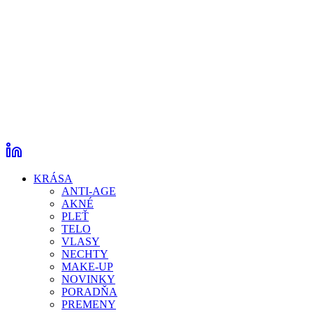
KRÁSA
ANTI-AGE
AKNÉ
PLEŤ
TELO
VLASY
NECHTY
MAKE-UP
NOVINKY
PORADŇA
PREMENY