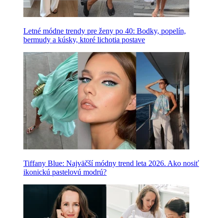
Letné módne trendy pre ženy po 40: Bodky, popelín,
bermudy a kúsky, ktoré lichotia postave
Tiffany Blue: Najväčší módny trend leta 2026. Ako nosiť
ikonickú pastelovú modrú?