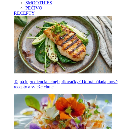
SMOOTHIES
PEČIVO
RECEPTY
Tajná ingrediencia letnej grilovačky? Dobrá nálada, nové
recepty a svieže chute