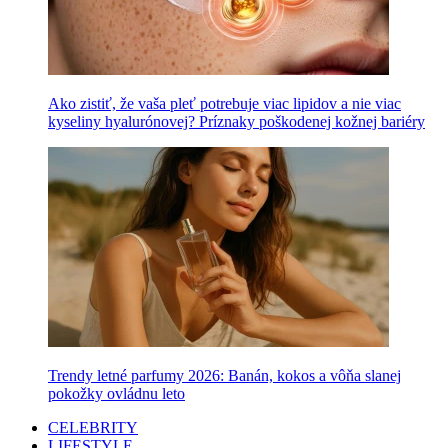
Ako zistiť, že vaša pleť potrebuje viac lipidov a nie viac
kyseliny hyalurónovej? Príznaky poškodenej kožnej bariéry
Trendy letné parfumy 2026: Banán, kokos a vôňa slanej
pokožky ovládnu leto
CELEBRITY
LIFESTYLE