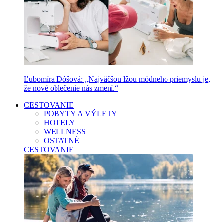
Ľubomíra Dóšová: „Najväčšou lžou módneho priemyslu je,
že nové oblečenie nás zmení.“
CESTOVANIE
POBYTY A VÝLETY
HOTELY
WELLNESS
OSTATNÉ
CESTOVANIE