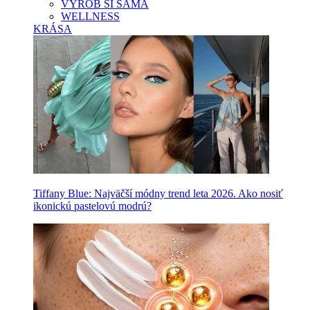
VYROB SI SAMA
WELLNESS
KRÁSA
Tiffany Blue: Najväčší módny trend leta 2026. Ako nosiť
ikonickú pastelovú modrú?