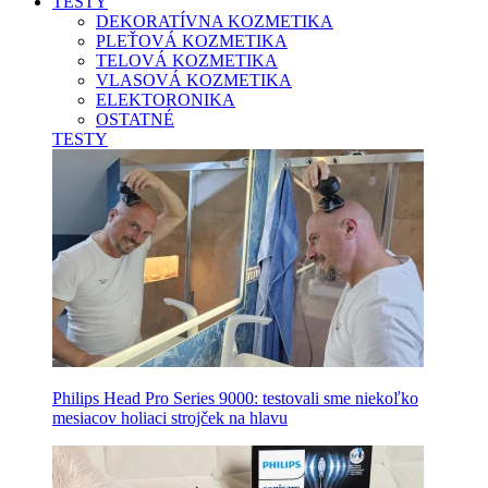
TESTY
DEKORATÍVNA KOZMETIKA
PLEŤOVÁ KOZMETIKA
TELOVÁ KOZMETIKA
VLASOVÁ KOZMETIKA
ELEKTORONIKA
OSTATNÉ
TESTY
Philips Head Pro Series 9000: testovali sme niekoľko
mesiacov holiaci strojček na hlavu