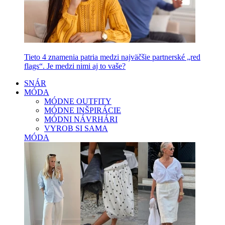
Tieto 4 znamenia patria medzi najväčšie partnerské „red
flags“. Je medzi nimi aj to vaše?
SNÁR
MÓDA
MÓDNE OUTFITY
MÓDNE INŠPIRÁCIE
MÓDNI NÁVRHÁRI
VYROB SI SAMA
MÓDA