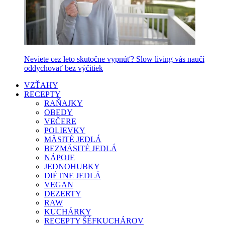
Neviete cez leto skutočne vypnúť? Slow living vás naučí
oddychovať bez výčitiek
VZŤAHY
RECEPTY
RAŇAJKY
OBEDY
VEČERE
POLIEVKY
MÄSITÉ JEDLÁ
BEZMÄSITÉ JEDLÁ
NÁPOJE
JEDNOHUBKY
DIÉTNE JEDLÁ
VEGAN
DEZERTY
RAW
KUCHÁRKY
RECEPTY ŠÉFKUCHÁROV