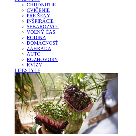
CHUDNUTIE
CVIČENIE
PRE ŽENY
INŠPIRÁCIE
SEBAROZVOJ
VOĽNÝ ČAS
RODINA
DOMÁCNOSŤ
ZÁHRADA
AUTO
ROZHOVORY
KVÍZY
LIFESTYLE