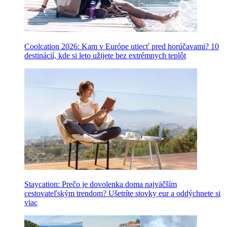
Coolcation 2026: Kam v Európe utiecť pred horúčavami? 10
destinácií, kde si leto užijete bez extrémnych teplôt
Staycation: Prečo je dovolenka doma najväčším
cestovateľským trendom? Ušetríte stovky eur a oddýchnete si
viac