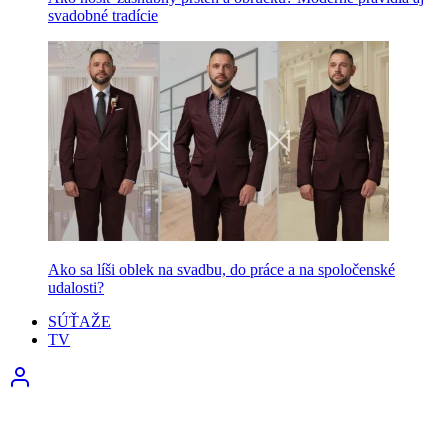
svadobné tradície
Ako sa líši oblek na svadbu, do práce a na spoločenské
udalosti?
SÚŤAŽE
TV