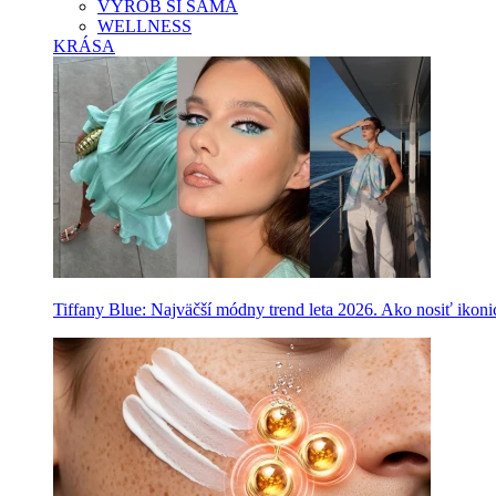
VYROB SI SAMA
WELLNESS
KRÁSA
Tiffany Blue: Najväčší módny trend leta 2026. Ako nosiť ikon