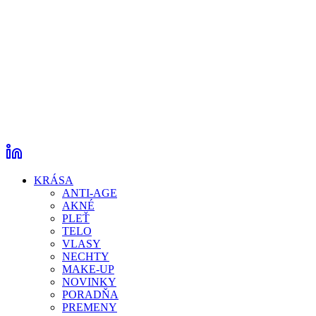
KRÁSA
ANTI-AGE
AKNÉ
PLEŤ
TELO
VLASY
NECHTY
MAKE-UP
NOVINKY
PORADŇA
PREMENY