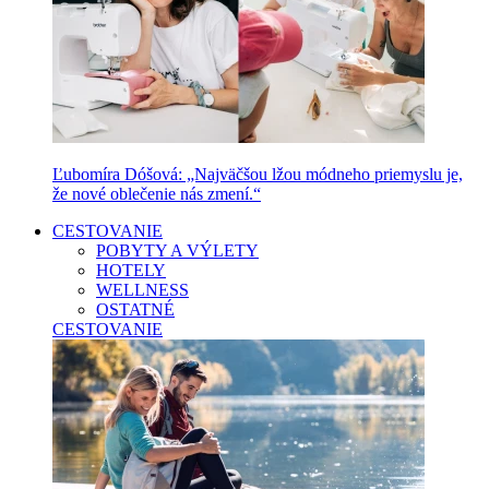
Ľubomíra Dóšová: „Najväčšou lžou módneho priemyslu je,
že nové oblečenie nás zmení.“
CESTOVANIE
POBYTY A VÝLETY
HOTELY
WELLNESS
OSTATNÉ
CESTOVANIE