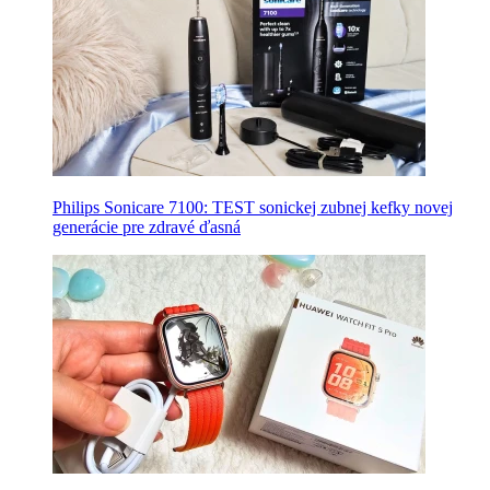
Philips Sonicare 7100: TEST sonickej zubnej kefky novej
generácie pre zdravé ďasná