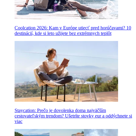
Coolcation 2026: Kam v Európe utiecť pred horúčavami? 10
destinácií, kde si leto užijete bez extrémnych teplôt
Staycation: Prečo je dovolenka doma najväčším
cestovateľským trendom? Ušetríte stovky eur a oddýchnete si
viac