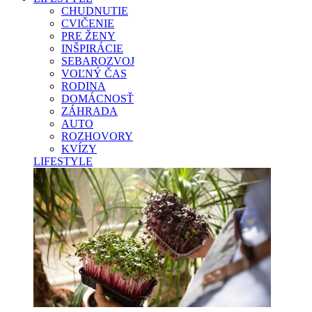
CHUDNUTIE
CVIČENIE
PRE ŽENY
INŠPIRÁCIE
SEBAROZVOJ
VOĽNÝ ČAS
RODINA
DOMÁCNOSŤ
ZÁHRADA
AUTO
ROZHOVORY
KVÍZY
LIFESTYLE