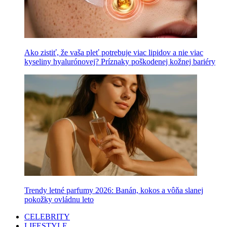
Ako zistiť, že vaša pleť potrebuje viac lipidov a nie viac
kyseliny hyalurónovej? Príznaky poškodenej kožnej bariéry
Trendy letné parfumy 2026: Banán, kokos a vôňa slanej
pokožky ovládnu leto
CELEBRITY
LIFESTYLE