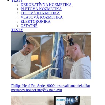
TESTY
DEKORATÍVNA KOZMETIKA
PLEŤOVÁ KOZMETIKA
TELOVÁ KOZMETIKA
VLASOVÁ KOZMETIKA
ELEKTORONIKA
OSTATNÉ
TESTY
Philips Head Pro Series 9000: testovali sme niekoľko
mesiacov holiaci strojček na hlavu