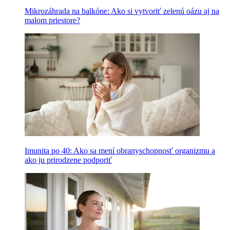
Mikrozáhrada na balkóne: Ako si vytvoriť zelenú oázu aj na
malom priestore?
Imunita po 40: Ako sa mení obranyschopnosť organizmu a
ako ju prirodzene podporiť