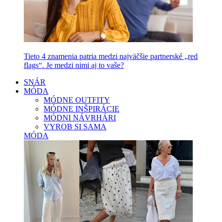
Tieto 4 znamenia patria medzi najväčšie partnerské „red
flags“. Je medzi nimi aj to vaše?
SNÁR
MÓDA
MÓDNE OUTFITY
MÓDNE INŠPIRÁCIE
MÓDNI NÁVRHÁRI
VYROB SI SAMA
MÓDA