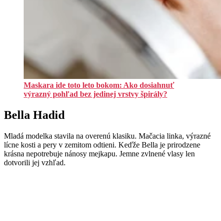
Maskara ide toto leto bokom: Ako dosiahnuť
výrazný pohľad bez jedinej vrstvy špirály?
Bella Hadid
Mladá modelka stavila na overenú klasiku. Mačacia linka, výrazné
lícne kosti a pery v zemitom odtieni. Keďže Bella je prirodzene
krásna nepotrebuje nánosy mejkapu. Jemne zvlnené vlasy len
dotvorili jej vzhľad.