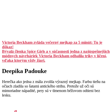
Victoria Beckham zvláda večerný mejkap za 5 minút: Tu je
dôkaz!
Bývalá členka Spice Girls a v súčasnosti jedna z najúspešnejších
módnych návrháriek Victoria Beckham odhalila triky v líčení,
vďaka ktorým vždy žiari.
Deepika Padouke
Herečka ako jedna z mála zvolila výrazný mejkap. Farbu tieňu na
očiach zladila so šatami antického strihu. Pretože už oči sú
mimoriadne nápadité, pery sú v tlmenom béžovom odtieni bez
lesku.