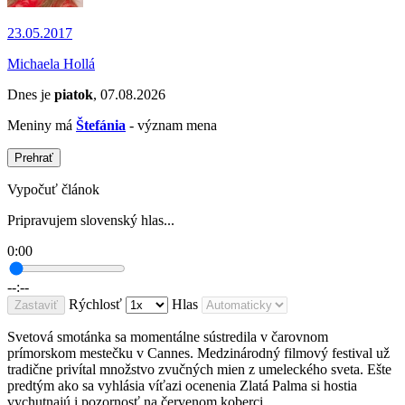
23.05.2017
Michaela Hollá
Dnes je
piatok
, 07.08.2026
Meniny má
Štefánia
- význam mena
Prehrať
Vypočuť článok
Pripravujem slovenský hlas...
0:00
--:--
Rýchlosť
Hlas
Zastaviť
Svetová smotánka sa momentálne sústredila v čarovnom
prímorskom mestečku v Cannes. Medzinárodný filmový festival už
tradične privítal množstvo zvučných mien z umeleckého sveta. Ešte
predtým ako sa vyhlásia víťazi ocenenia Zlatá Palma si hostia
vychutnajú i pozornosť na červenom koberci.