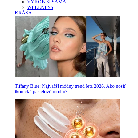
VYROB SI SAMA
WELLNESS
KRÁSA
Tiffany Blue: Najväčší módny trend leta 2026. Ako nosiť
ikonickú pastelovú modrú?