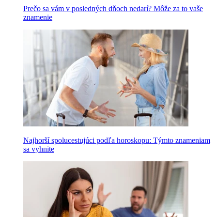
Prečo sa vám v posledných dňoch nedarí? Môže za to vaše
znamenie
Najhorší spolucestujúci podľa horoskopu: Týmto znameniam
sa vyhnite