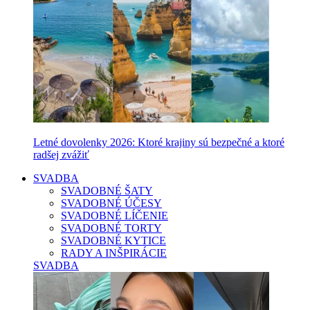
Letné dovolenky 2026: Ktoré krajiny sú bezpečné a ktoré
radšej zvážiť
SVADBA
SVADOBNÉ ŠATY
SVADOBNÉ ÚČESY
SVADOBNÉ LÍČENIE
SVADOBNÉ TORTY
SVADOBNÉ KYTICE
RADY A INŠPIRÁCIE
SVADBA