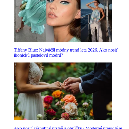
Tiffany Blue: Najväčší módny trend leta 2026. Ako nosiť
ikonickú pastelovú modrú?
Ako nosiť zásnubný prsteň a obrúčku? Moderné pravidlá aj