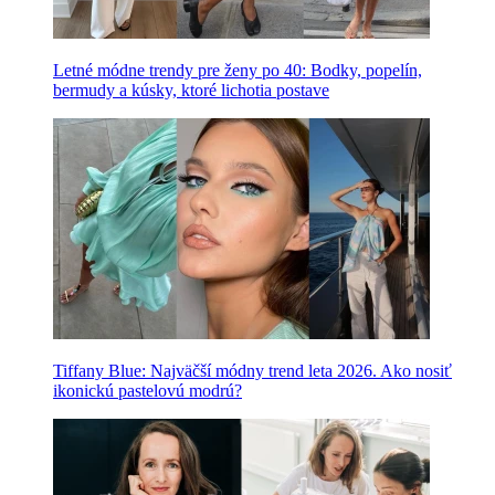
Letné módne trendy pre ženy po 40: Bodky, popelín,
bermudy a kúsky, ktoré lichotia postave
Tiffany Blue: Najväčší módny trend leta 2026. Ako nosiť
ikonickú pastelovú modrú?