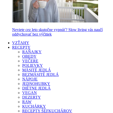
Neviete cez leto skutočne vypnúť? Slow living vás naučí
oddychovať bez výčitiek
VZŤAHY
RECEPTY
RAŇAJKY
OBEDY
VEČERE
POLIEVKY
MÄSITÉ JEDLÁ
BEZMÄSITÉ JEDLÁ
NÁPOJE
JEDNOHUBKY
DIÉTNE JEDLÁ
VEGAN
DEZERTY
RAW
KUCHÁRKY
RECEPTY ŠÉFKUCHÁROV