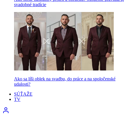
svadobné tradície
Ako sa líši oblek na svadbu, do práce a na spoločenské
udalosti?
SÚŤAŽE
TV