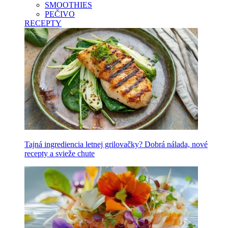
SMOOTHIES
PEČIVO
RECEPTY
Tajná ingrediencia letnej grilovačky? Dobrá nálada, nové
recepty a svieže chute