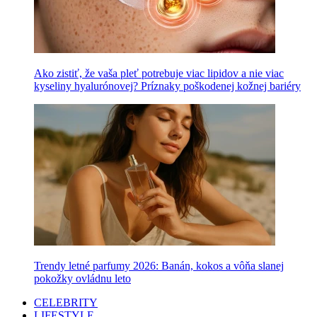
Ako zistiť, že vaša pleť potrebuje viac lipidov a nie viac
kyseliny hyalurónovej? Príznaky poškodenej kožnej bariéry
Trendy letné parfumy 2026: Banán, kokos a vôňa slanej
pokožky ovládnu leto
CELEBRITY
LIFESTYLE