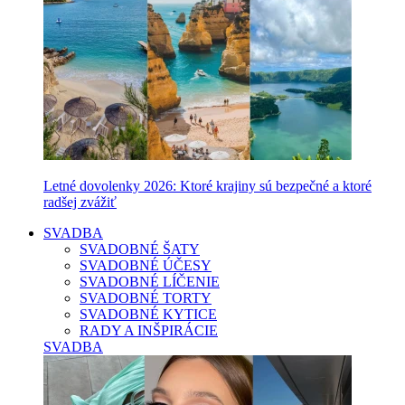
Letné dovolenky 2026: Ktoré krajiny sú bezpečné a ktoré
radšej zvážiť
SVADBA
SVADOBNÉ ŠATY
SVADOBNÉ ÚČESY
SVADOBNÉ LÍČENIE
SVADOBNÉ TORTY
SVADOBNÉ KYTICE
RADY A INŠPIRÁCIE
SVADBA