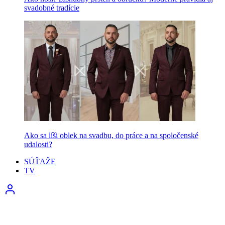
svadobné tradície
Ako sa líši oblek na svadbu, do práce a na spoločenské
udalosti?
SÚŤAŽE
TV