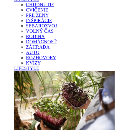
CHUDNUTIE
CVIČENIE
PRE ŽENY
INŠPIRÁCIE
SEBAROZVOJ
VOĽNÝ ČAS
RODINA
DOMÁCNOSŤ
ZÁHRADA
AUTO
ROZHOVORY
KVÍZY
LIFESTYLE