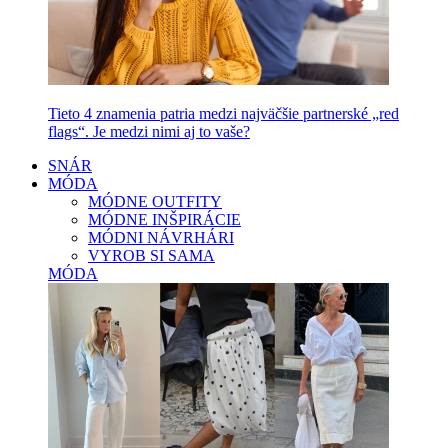
Tieto 4 znamenia patria medzi najväčšie partnerské „red
flags“. Je medzi nimi aj to vaše?
SNÁR
MÓDA
MÓDNE OUTFITY
MÓDNE INŠPIRÁCIE
MÓDNI NÁVRHÁRI
VYROB SI SAMA
MÓDA