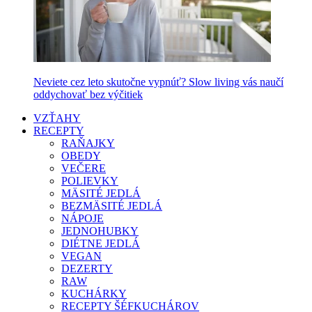
Neviete cez leto skutočne vypnúť? Slow living vás naučí
oddychovať bez výčitiek
VZŤAHY
RECEPTY
RAŇAJKY
OBEDY
VEČERE
POLIEVKY
MÄSITÉ JEDLÁ
BEZMÄSITÉ JEDLÁ
NÁPOJE
JEDNOHUBKY
DIÉTNE JEDLÁ
VEGAN
DEZERTY
RAW
KUCHÁRKY
RECEPTY ŠÉFKUCHÁROV