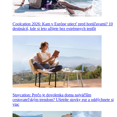
Coolcation 2026: Kam v Európe utiecť pred horúčavami? 10
destinácií, kde si leto užijete bez extrémnych teplôt
Staycation: Prečo je dovolenka doma najväčším
cestovateľským trendom? Ušetríte stovky eur a oddýchnete si
viac