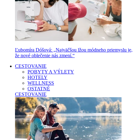
Ľubomíra Dóšová: „Najväčšou lžou módneho priemyslu je,
že nové oblečenie nás zmení.“
CESTOVANIE
POBYTY A VÝLETY
HOTELY
WELLNESS
OSTATNÉ
CESTOVANIE