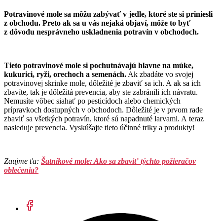
Potravinové mole sa môžu zabývať v jedle, ktoré ste si priniesli
z obchodu. Preto ak sa u vás nejaká objaví, môže to byť
z dôvodu nesprávneho uskladnenia potravín v obchodoch.
Tieto potravinové mole si pochutnávajú hlavne na múke,
kukurici, ryži, orechoch a semenách.
Ak zbadáte vo svojej
potravinovej skrinke mole, dôležité je zbaviť sa ich. A ak sa ich
zbavíte, tak je dôležitá prevencia, aby ste zabránili ich návratu.
Nemusíte vôbec siahať po pesticídoch alebo chemických
prípravkoch dostupných v obchodoch. Dôležité je v prvom rade
zbaviť sa všetkých potravín, ktoré sú napadnuté larvami. A teraz
nasleduje prevencia. Vyskúšajte tieto účinné triky a produkty!
Zaujme ťa:
Šatníkové mole: Ako sa zbaviť týchto požieračov
oblečenia?