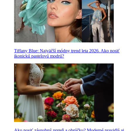
Tiffany Blue: Najväčší módny trend leta 2026. Ako nosiť
ikonickú pastelovú modrú?
Ako nosiť zásnubný prsteň a obrúčku? Moderné pravidlá aj