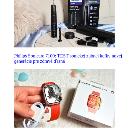
Philips Sonicare 7100: TEST sonickej zubnej kefky novej
generácie pre zdravé ďasná