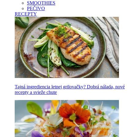
SMOOTHIES
PEČIVO
RECEPTY
Tajná ingrediencia letnej grilovačky? Dobrá nálada, nové
recepty a svieže chute