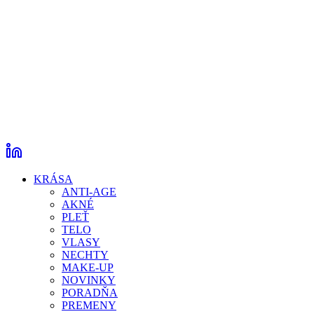
KRÁSA
ANTI-AGE
AKNÉ
PLEŤ
TELO
VLASY
NECHTY
MAKE-UP
NOVINKY
PORADŇA
PREMENY