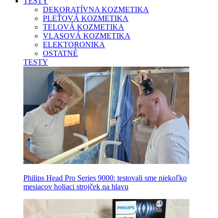
TESTY
DEKORATÍVNA KOZMETIKA
PLEŤOVÁ KOZMETIKA
TELOVÁ KOZMETIKA
VLASOVÁ KOZMETIKA
ELEKTORONIKA
OSTATNÉ
TESTY
Philips Head Pro Series 9000: testovali sme niekoľko
mesiacov holiaci strojček na hlavu