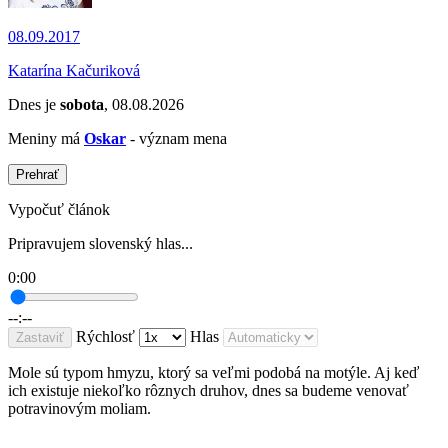
08.09.2017
Katarína Kačuriková
Dnes je
sobota
, 08.08.2026
Meniny má
Oskar
- význam mena
Prehrať
Vypočuť článok
Pripravujem slovenský hlas...
0:00
--:--
Rýchlosť
Hlas
Zastaviť
Mole sú typom hmyzu, ktorý sa veľmi podobá na motýle. Aj keď
ich existuje niekoľko rôznych druhov, dnes sa budeme venovať
potravinovým moliam.