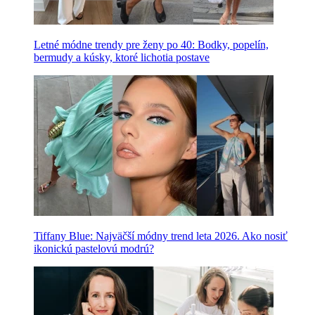
Letné módne trendy pre ženy po 40: Bodky, popelín,
bermudy a kúsky, ktoré lichotia postave
Tiffany Blue: Najväčší módny trend leta 2026. Ako nosiť
ikonickú pastelovú modrú?