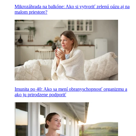
Mikrozáhrada na balkóne: Ako si vytvoriť zelenú oázu aj na
malom priestore?
Imunita po 40: Ako sa mení obranyschopnosť organizmu a
ako ju prirodzene podporiť