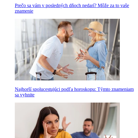
Prečo sa vám v posledných dňoch nedarí? Môže za to vaše
znamenie
Najhorší spolucestujúci podľa horoskopu: Týmto znameniam
sa vyhnite