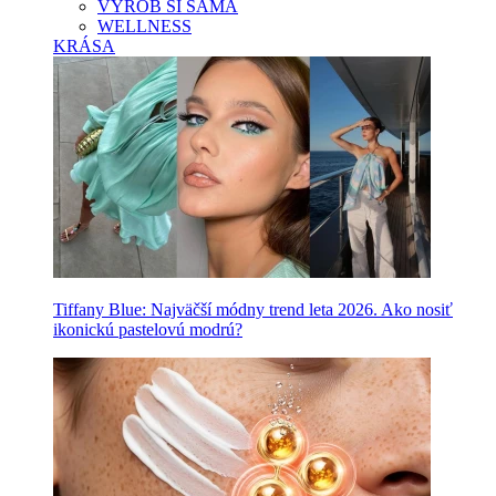
VYROB SI SAMA
WELLNESS
KRÁSA
Tiffany Blue: Najväčší módny trend leta 2026. Ako nosiť
ikonickú pastelovú modrú?