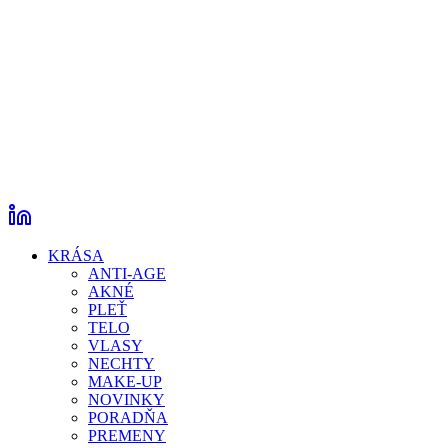
KRÁSA
ANTI-AGE
AKNÉ
PLEŤ
TELO
VLASY
NECHTY
MAKE-UP
NOVINKY
PORADŇA
PREMENY