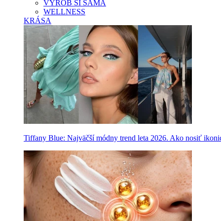
VYROB SI SAMA
WELLNESS
KRÁSA
Tiffany Blue: Najväčší módny trend leta 2026. Ako nosiť ikon