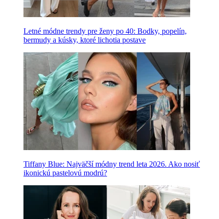
Letné módne trendy pre ženy po 40: Bodky, popelín,
bermudy a kúsky, ktoré lichotia postave
Tiffany Blue: Najväčší módny trend leta 2026. Ako nosiť
ikonickú pastelovú modrú?