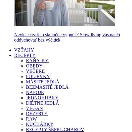
Neviete cez leto skutočne vypnúť? Slow living vás naučí
oddychovať bez výčitiek
VZŤAHY
RECEPTY
RAŇAJKY
OBEDY
VEČERE
POLIEVKY
MÄSITÉ JEDLÁ
BEZMÄSITÉ JEDLÁ
NÁPOJE
JEDNOHUBKY
DIÉTNE JEDLÁ
VEGAN
DEZERTY
RAW
KUCHÁRKY
RECEPTY ŠÉFKUCHÁROV