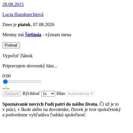
28.08.2015
Lucia Hausknechtová
Dnes je
piatok
, 07.08.2026
Meniny má
Štefánia
- význam mena
Prehrať
Vypočuť článok
Pripravujem slovenský hlas...
0:00
--:--
Rýchlosť
Hlas
Zastaviť
Spoznávanie nových ľudí patrí do nášho života.
Či už je to
v práci, v škole alebo na dovolenke, človek je tvor spoločenský
a podvedome vyhľadáva ľudskú spoločnosť.