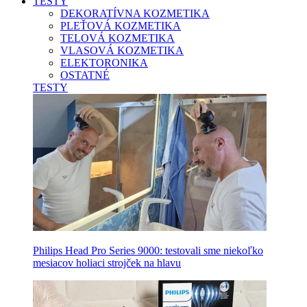
TESTY
DEKORATÍVNA KOZMETIKA
PLEŤOVÁ KOZMETIKA
TELOVÁ KOZMETIKA
VLASOVÁ KOZMETIKA
ELEKTORONIKA
OSTATNÉ
TESTY
Philips Head Pro Series 9000: testovali sme niekoľko
mesiacov holiaci strojček na hlavu