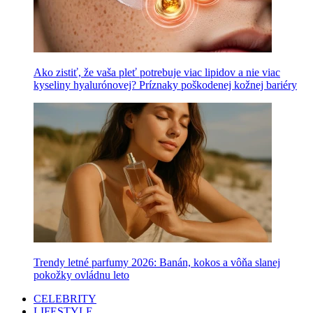
Ako zistiť, že vaša pleť potrebuje viac lipidov a nie viac
kyseliny hyalurónovej? Príznaky poškodenej kožnej bariéry
Trendy letné parfumy 2026: Banán, kokos a vôňa slanej
pokožky ovládnu leto
CELEBRITY
LIFESTYLE