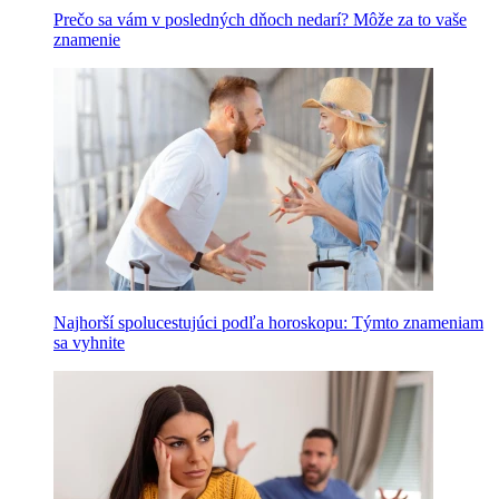
Prečo sa vám v posledných dňoch nedarí? Môže za to vaše
znamenie
Najhorší spolucestujúci podľa horoskopu: Týmto znameniam
sa vyhnite