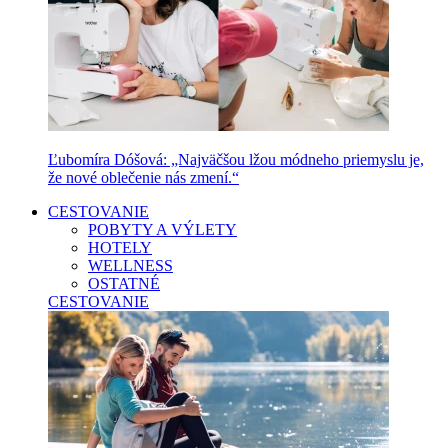
Ľubomíra Dóšová: „Najväčšou lžou módneho priemyslu je,
že nové oblečenie nás zmení.“
CESTOVANIE
POBYTY A VÝLETY
HOTELY
WELLNESS
OSTATNÉ
CESTOVANIE