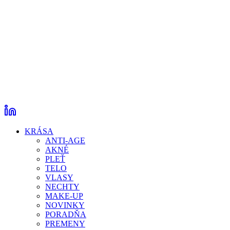
KRÁSA
ANTI-AGE
AKNÉ
PLEŤ
TELO
VLASY
NECHTY
MAKE-UP
NOVINKY
PORADŇA
PREMENY