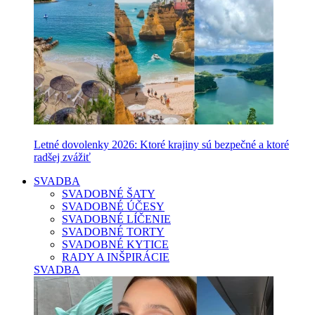
Letné dovolenky 2026: Ktoré krajiny sú bezpečné a ktoré
radšej zvážiť
SVADBA
SVADOBNÉ ŠATY
SVADOBNÉ ÚČESY
SVADOBNÉ LÍČENIE
SVADOBNÉ TORTY
SVADOBNÉ KYTICE
RADY A INŠPIRÁCIE
SVADBA