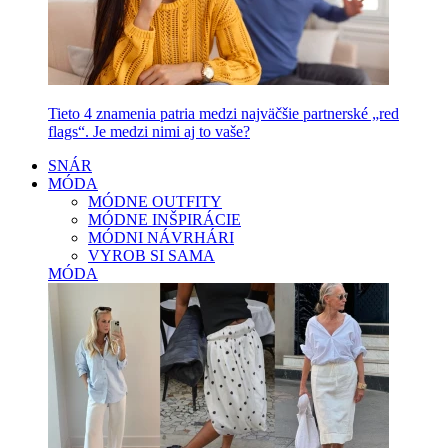
Tieto 4 znamenia patria medzi najväčšie partnerské „red
flags“. Je medzi nimi aj to vaše?
SNÁR
MÓDA
MÓDNE OUTFITY
MÓDNE INŠPIRÁCIE
MÓDNI NÁVRHÁRI
VYROB SI SAMA
MÓDA