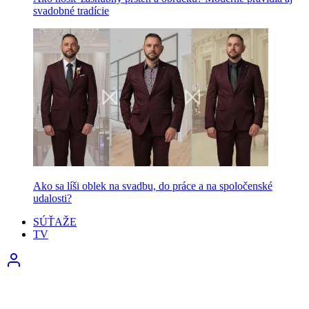
svadobné tradície
Ako sa líši oblek na svadbu, do práce a na spoločenské
udalosti?
SÚŤAŽE
TV