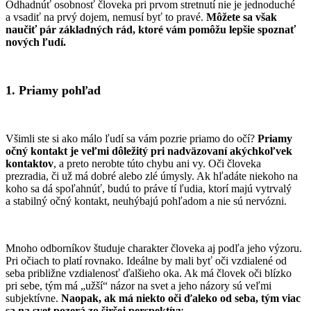
Odhadnúť osobnosť človeka pri prvom stretnutí nie je jednoduché
a vsadiť na prvý dojem, nemusí byť to pravé.
Môžete sa však
naučiť pár základných rád,
ktoré vám pomôžu lepšie spoznať
nových ľudí.
1. Priamy pohľad
Všimli ste si ako málo ľudí sa vám pozrie priamo do očí?
Priamy
očný kontakt je veľmi dôležitý pri nadväzovaní akýchkoľvek
kontaktov
, a preto nerobte túto chybu ani vy. Oči človeka
prezradia, či už má dobré alebo zlé úmysly. Ak hľadáte niekoho na
koho sa dá spoľahnúť, budú to práve tí ľudia, ktorí majú vytrvalý
a stabilný očný kontakt, neuhýbajú pohľadom a nie sú nervózni.
Mnoho odborníkov študuje charakter človeka aj podľa jeho výzoru.
Pri očiach to platí rovnako. Ideálne by mali byť oči vzdialené od
seba približne vzdialenosť ďalšieho oka. Ak má človek oči blízko
pri sebe, tým má „užší“ názor na svet a jeho názory sú veľmi
subjektívne.
Naopak, ak má niekto oči ďaleko od seba, tým viac
sa na svet pozerá zo širšej perspektívy.