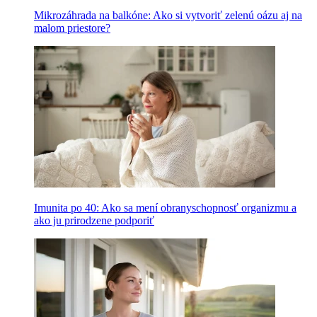
Mikrozáhrada na balkóne: Ako si vytvoriť zelenú oázu aj na
malom priestore?
Imunita po 40: Ako sa mení obranyschopnosť organizmu a
ako ju prirodzene podporiť