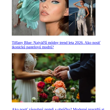
Tiffany Blue: Najväčší módny trend leta 2026. Ako nosiť
ikonickú pastelovú modrú?
Ako nosiť zásnubný prsteň a obrúčku? Moderné pravidlá aj