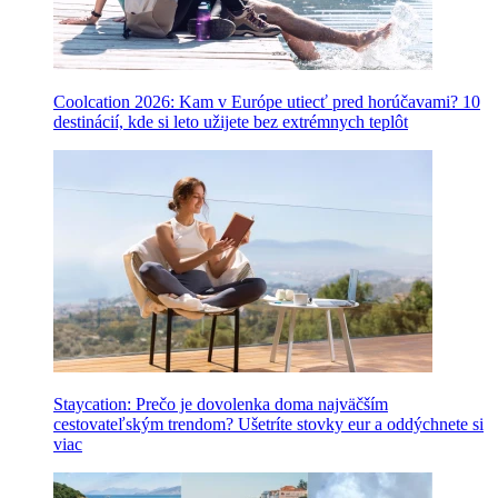
Coolcation 2026: Kam v Európe utiecť pred horúčavami? 10
destinácií, kde si leto užijete bez extrémnych teplôt
Staycation: Prečo je dovolenka doma najväčším
cestovateľským trendom? Ušetríte stovky eur a oddýchnete si
viac