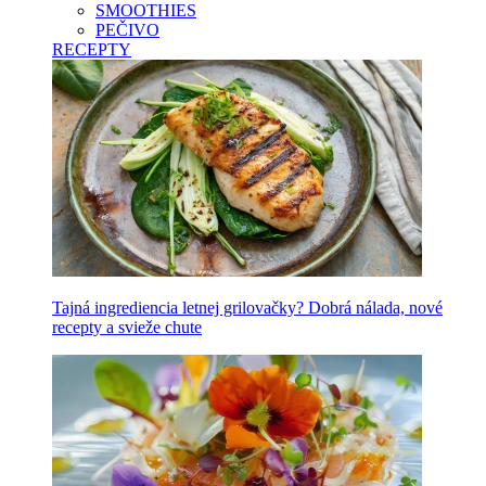
SMOOTHIES
PEČIVO
RECEPTY
Tajná ingrediencia letnej grilovačky? Dobrá nálada, nové
recepty a svieže chute