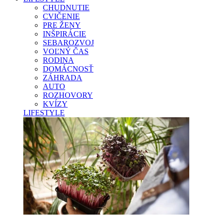
CHUDNUTIE
CVIČENIE
PRE ŽENY
INŠPIRÁCIE
SEBAROZVOJ
VOĽNÝ ČAS
RODINA
DOMÁCNOSŤ
ZÁHRADA
AUTO
ROZHOVORY
KVÍZY
LIFESTYLE