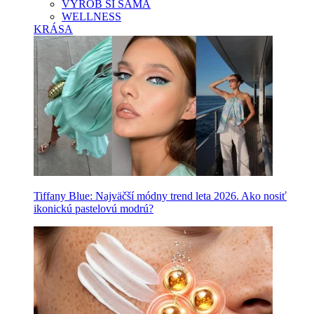
VYROB SI SAMA
WELLNESS
KRÁSA
Tiffany Blue: Najväčší módny trend leta 2026. Ako nosiť
ikonickú pastelovú modrú?