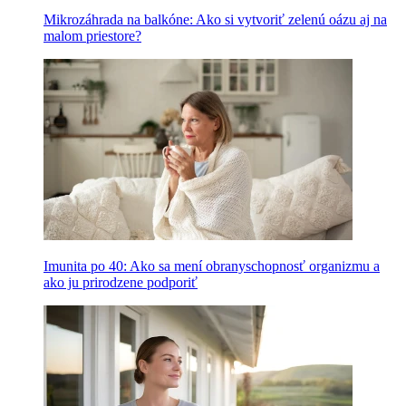
Mikrozáhrada na balkóne: Ako si vytvoriť zelenú oázu aj na
malom priestore?
Imunita po 40: Ako sa mení obranyschopnosť organizmu a
ako ju prirodzene podporiť