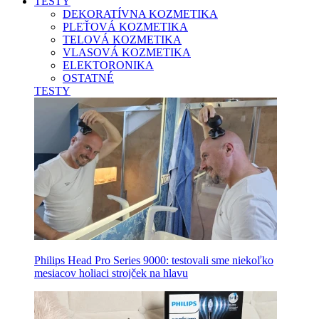
TESTY
DEKORATÍVNA KOZMETIKA
PLEŤOVÁ KOZMETIKA
TELOVÁ KOZMETIKA
VLASOVÁ KOZMETIKA
ELEKTORONIKA
OSTATNÉ
TESTY
Philips Head Pro Series 9000: testovali sme niekoľko
mesiacov holiaci strojček na hlavu