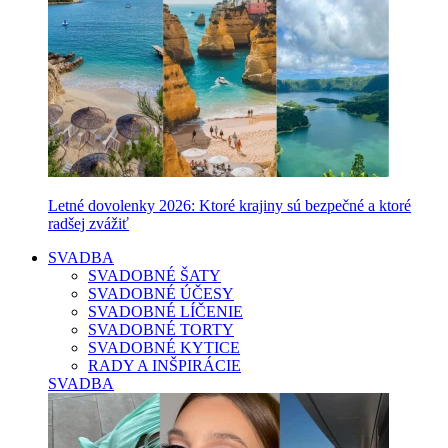
Letné dovolenky 2026: Ktoré krajiny sú bezpečné a ktoré
radšej zvážiť
SVADBA
SVADOBNÉ ŠATY
SVADOBNÉ ÚČESY
SVADOBNÉ LÍČENIE
SVADOBNÉ TORTY
SVADOBNÉ KYTICE
RADY A INŠPIRÁCIE
SVADBA