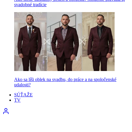
svadobné tradície
Ako sa líši oblek na svadbu, do práce a na spoločenské
udalosti?
SÚŤAŽE
TV