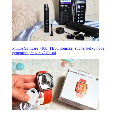
Philips Sonicare 7100: TEST sonickej zubnej kefky novej
generácie pre zdravé ďasná