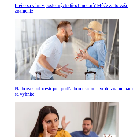
Prečo sa vám v posledných dňoch nedarí? Môže za to vaše
znamenie
Najhorší spolucestujúci podľa horoskopu: Týmto znameniam
sa vyhnite