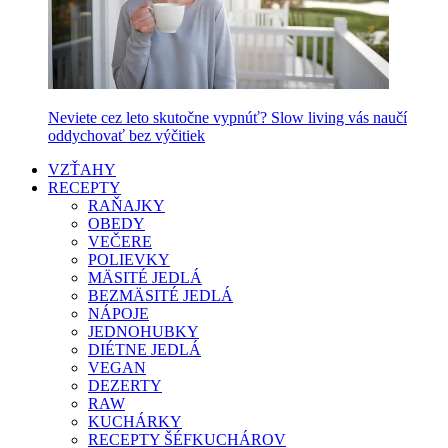
Neviete cez leto skutočne vypnúť? Slow living vás naučí
oddychovať bez výčitiek
VZŤAHY
RECEPTY
RAŇAJKY
OBEDY
VEČERE
POLIEVKY
MÄSITÉ JEDLÁ
BEZMÄSITÉ JEDLÁ
NÁPOJE
JEDNOHUBKY
DIÉTNE JEDLÁ
VEGAN
DEZERTY
RAW
KUCHÁRKY
RECEPTY ŠÉFKUCHÁROV