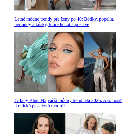
Letné módne trendy pre ženy po 40: Bodky, popelín,
bermudy a kúsky, ktoré lichotia postave
Tiffany Blue: Najväčší módny trend leta 2026. Ako nosiť
ikonickú pastelovú modrú?