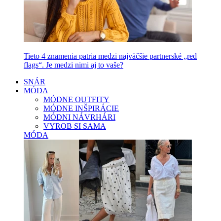
Tieto 4 znamenia patria medzi najväčšie partnerské „red
flags“. Je medzi nimi aj to vaše?
SNÁR
MÓDA
MÓDNE OUTFITY
MÓDNE INŠPIRÁCIE
MÓDNI NÁVRHÁRI
VYROB SI SAMA
MÓDA