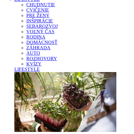
CHUDNUTIE
CVIČENIE
PRE ŽENY
INŠPIRÁCIE
SEBAROZVOJ
VOĽNÝ ČAS
RODINA
DOMÁCNOSŤ
ZÁHRADA
AUTO
ROZHOVORY
KVÍZY
LIFESTYLE