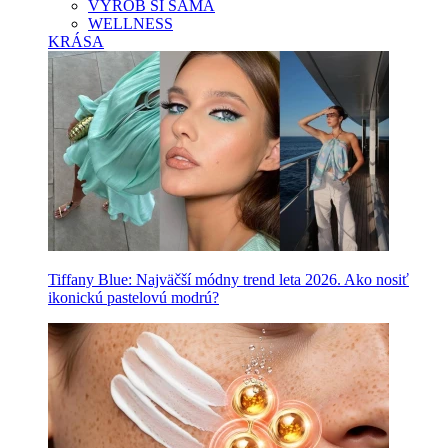
VYROB SI SAMA
WELLNESS
KRÁSA
Tiffany Blue: Najväčší módny trend leta 2026. Ako nosiť
ikonickú pastelovú modrú?