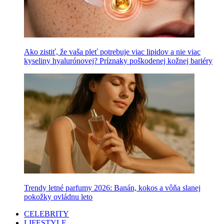
Ako zistiť, že vaša pleť potrebuje viac lipidov a nie viac
kyseliny hyalurónovej? Príznaky poškodenej kožnej bariéry
Trendy letné parfumy 2026: Banán, kokos a vôňa slanej
pokožky ovládnu leto
CELEBRITY
LIFESTYLE