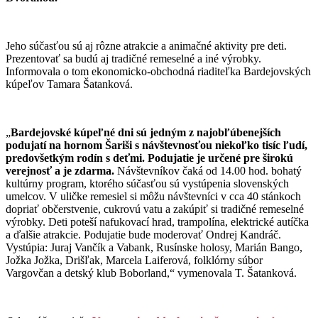
Jeho súčasťou sú aj rôzne atrakcie a animačné aktivity pre deti.
Prezentovať sa budú aj tradičné remeselné a iné výrobky.
Informovala o tom ekonomicko-obchodná riaditeľka Bardejovských
kúpeľov Tamara Šatanková.
„
Bardejovské kúpeľné dni sú jedným z najobľúbenejších
podujatí na hornom Šariši s návštevnosťou niekoľko tisíc ľudí,
predovšetkým rodín s deťmi. Podujatie je určené pre širokú
verejnosť a je zdarma.
Návštevníkov čaká od 14.00 hod. bohatý
kultúrny program, ktorého súčasťou sú vystúpenia slovenských
umelcov. V uličke remesiel si môžu návštevníci v cca 40 stánkoch
dopriať občerstvenie, cukrovú vatu a zakúpiť si tradičné remeselné
výrobky. Deti poteší nafukovací hrad, trampolína, elektrické autíčka
a ďalšie atrakcie. Podujatie bude moderovať Ondrej Kandráč.
Vystúpia: Juraj Vančík a Vabank, Rusínske holosy, Marián Bango,
Jožka Jožka, Drišľak, Marcela Laiferová, folklórny súbor
Vargovčan a detský klub Boborland,“ vymenovala T. Šatanková.