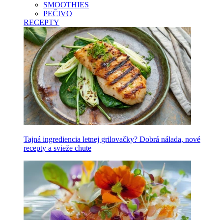
SMOOTHIES
PEČIVO
RECEPTY
Tajná ingrediencia letnej grilovačky? Dobrá nálada, nové
recepty a svieže chute