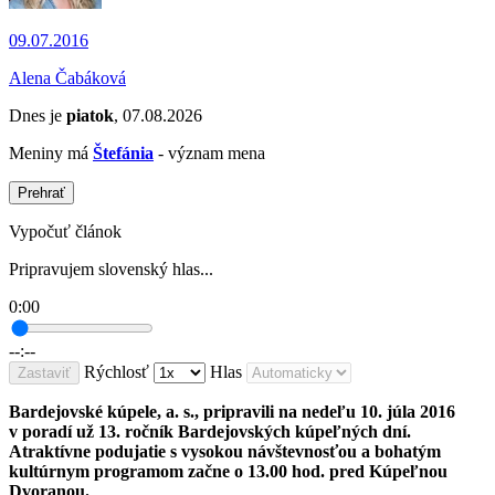
09.07.2016
Alena Čabáková
Dnes je
piatok
, 07.08.2026
Meniny má
Štefánia
- význam mena
Prehrať
Vypočuť článok
Pripravujem slovenský hlas...
0:00
--:--
Rýchlosť
Hlas
Zastaviť
Bardejovské kúpele, a. s., pripravili na nedeľu 10. júla 2016
v poradí už 13. ročník Bardejovských kúpeľných dní.
Atraktívne podujatie s vysokou návštevnosťou a bohatým
kultúrnym programom začne o 13.00 hod. pred Kúpeľnou
Dvoranou.