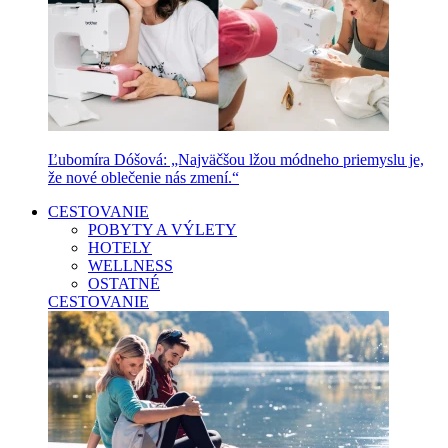
Ľubomíra Dóšová: „Najväčšou lžou módneho priemyslu je,
že nové oblečenie nás zmení.“
CESTOVANIE
POBYTY A VÝLETY
HOTELY
WELLNESS
OSTATNÉ
CESTOVANIE