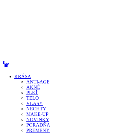
KRÁSA
ANTI-AGE
AKNÉ
PLEŤ
TELO
VLASY
NECHTY
MAKE-UP
NOVINKY
PORADŇA
PREMENY