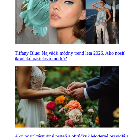
Tiffany Blue: Najväčší módny trend leta 2026. Ako nosiť
ikonickú pastelovú modrú?
Ako nosiť zásnubný prsteň a obrúčku? Moderné pravidlá aj