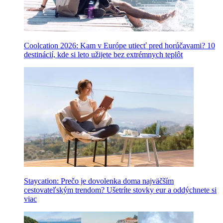
Coolcation 2026: Kam v Európe utiecť pred horúčavami? 10
destinácií, kde si leto užijete bez extrémnych teplôt
Staycation: Prečo je dovolenka doma najväčším
cestovateľským trendom? Ušetríte stovky eur a oddýchnete si
viac