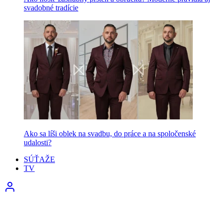
svadobné tradície
Ako sa líši oblek na svadbu, do práce a na spoločenské
udalosti?
SÚŤAŽE
TV