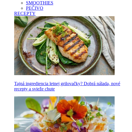
SMOOTHIES
PEČIVO
RECEPTY
Tajná ingrediencia letnej grilovačky? Dobrá nálada, nové
recepty a svieže chute