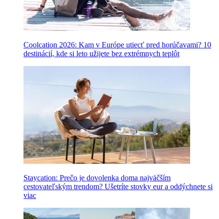
Coolcation 2026: Kam v Európe utiecť pred horúčavami? 10
destinácií, kde si leto užijete bez extrémnych teplôt
Staycation: Prečo je dovolenka doma najväčším
cestovateľským trendom? Ušetríte stovky eur a oddýchnete si
viac