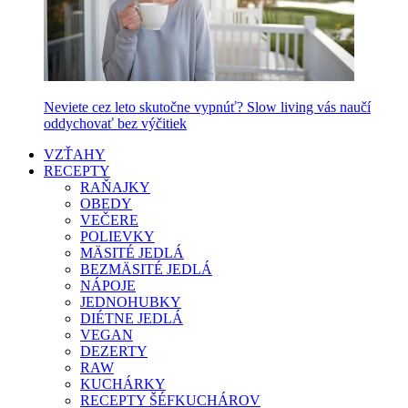
Neviete cez leto skutočne vypnúť? Slow living vás naučí
oddychovať bez výčitiek
VZŤAHY
RECEPTY
RAŇAJKY
OBEDY
VEČERE
POLIEVKY
MÄSITÉ JEDLÁ
BEZMÄSITÉ JEDLÁ
NÁPOJE
JEDNOHUBKY
DIÉTNE JEDLÁ
VEGAN
DEZERTY
RAW
KUCHÁRKY
RECEPTY ŠÉFKUCHÁROV