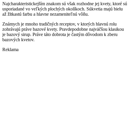
Najcharakteristickejším znakom sú však rozhodne jej kvety, ktoré sú
usporiadané vo veľkých plochých okolíkoch. Súkvetia majú bielu
až žltkastú farbu a hlavne nezameniteľnú vôňu.
Známych je mnoho tradičných receptov, v ktorých hlavnú rolu
zohrávajú práve bazové kvety. Pravdepodobne najväčšou klasikou
je bazový sirup. Práve táto dobrota je častým dôvodom k zberu
bazových kvetov.
Reklama