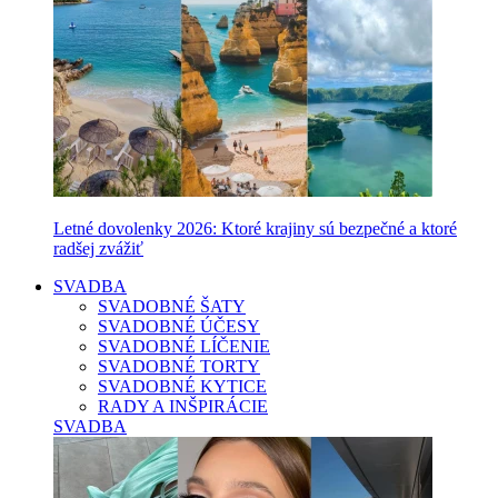
Letné dovolenky 2026: Ktoré krajiny sú bezpečné a ktoré
radšej zvážiť
SVADBA
SVADOBNÉ ŠATY
SVADOBNÉ ÚČESY
SVADOBNÉ LÍČENIE
SVADOBNÉ TORTY
SVADOBNÉ KYTICE
RADY A INŠPIRÁCIE
SVADBA