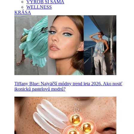
VYROB SI SAMA
WELLNESS
KRÁSA
Tiffany Blue: Najväčší módny trend leta 2026. Ako nosiť
ikonickú pastelovú modrú?