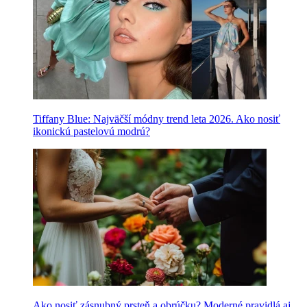
Tiffany Blue: Najväčší módny trend leta 2026. Ako nosiť
ikonickú pastelovú modrú?
Ako nosiť zásnubný prsteň a obrúčku? Moderné pravidlá aj