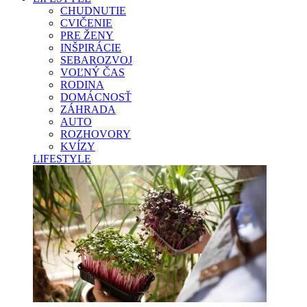
CHUDNUTIE
CVIČENIE
PRE ŽENY
INŠPIRÁCIE
SEBAROZVOJ
VOĽNÝ ČAS
RODINA
DOMÁCNOSŤ
ZÁHRADA
AUTO
ROZHOVORY
KVÍZY
LIFESTYLE