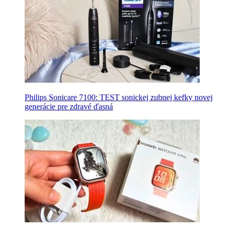
Philips Sonicare 7100: TEST sonickej zubnej kefky novej
generácie pre zdravé ďasná