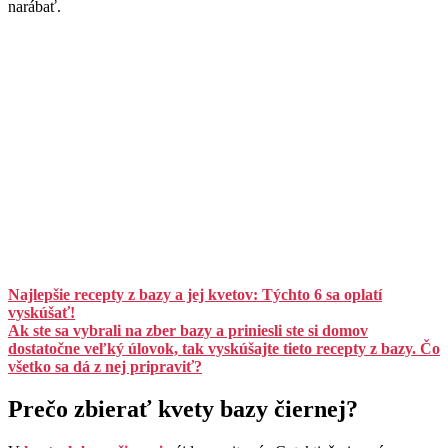
narábať.
Najlepšie recepty z bazy a jej kvetov: Týchto 6 sa oplatí
vyskúšať!
Ak ste sa vybrali na zber bazy a priniesli ste si domov
dostatočne veľký úlovok, tak vyskúšajte tieto recepty z bazy. Čo
všetko sa dá z nej pripraviť?
Prečo zbierať kvety bazy čiernej?