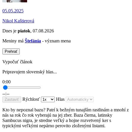
05.05.2025
Nikol Kaštierová
Dnes je
piatok
, 07.08.2026
Meniny má
Štefánia
- význam mena
Prehrať
Vypočuť článok
Pripravujem slovenský hlas...
0:00
--:--
Rýchlosť
Hlas
Zastaviť
Kto by nepoznal bazu? Patrí k bežným tunajším rastlinám a mnohí z
nás sa rok čo rok vyberajú na jej zber. Baza čierna, latinsky
Sambucus nigra, je stredne veľký a hojne rozvetvený ker s
typickými veľkými nepárno perovito zloženými listami.