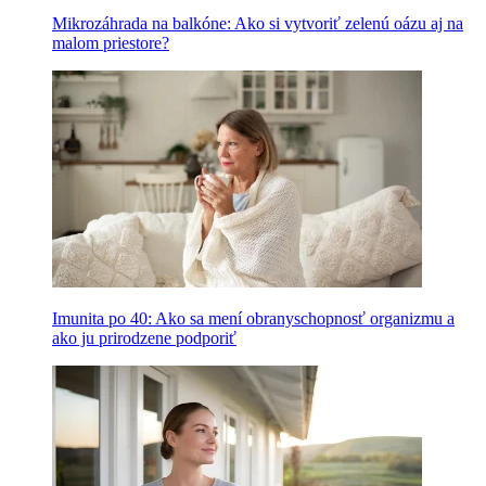
Mikrozáhrada na balkóne: Ako si vytvoriť zelenú oázu aj na
malom priestore?
Imunita po 40: Ako sa mení obranyschopnosť organizmu a
ako ju prirodzene podporiť