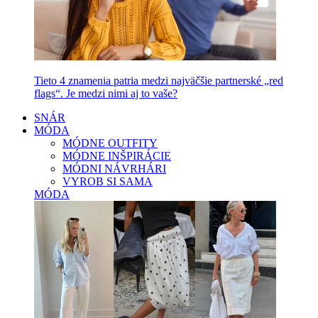
Tieto 4 znamenia patria medzi najväčšie partnerské „red
flags“. Je medzi nimi aj to vaše?
SNÁR
MÓDA
MÓDNE OUTFITY
MÓDNE INŠPIRÁCIE
MÓDNI NÁVRHÁRI
VYROB SI SAMA
MÓDA