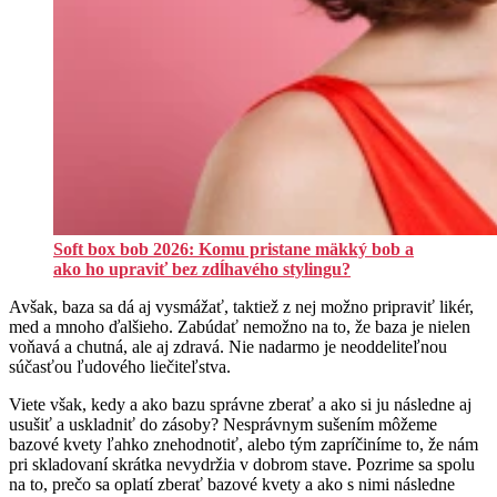
Soft box bob 2026: Komu pristane mäkký bob a
ako ho upraviť bez zdĺhavého stylingu?
Avšak, baza sa dá aj vysmážať, taktiež z nej možno pripraviť likér,
med a mnoho ďalšieho. Zabúdať nemožno na to, že baza je nielen
voňavá a chutná, ale aj zdravá. Nie nadarmo je neoddeliteľnou
súčasťou ľudového liečiteľstva.
Viete však, kedy a ako bazu správne zberať a ako si ju následne aj
usušiť a uskladniť do zásoby? Nesprávnym sušením môžeme
bazové kvety ľahko znehodnotiť, alebo tým zapríčiníme to, že nám
pri skladovaní skrátka nevydržia v dobrom stave. Pozrime sa spolu
na to, prečo sa oplatí zberať bazové kvety a ako s nimi následne