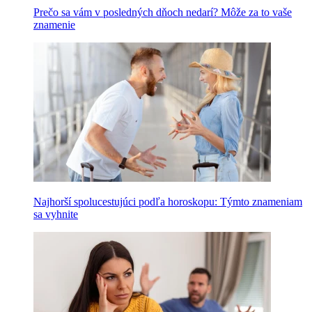
Prečo sa vám v posledných dňoch nedarí? Môže za to vaše
znamenie
Najhorší spolucestujúci podľa horoskopu: Týmto znameniam
sa vyhnite