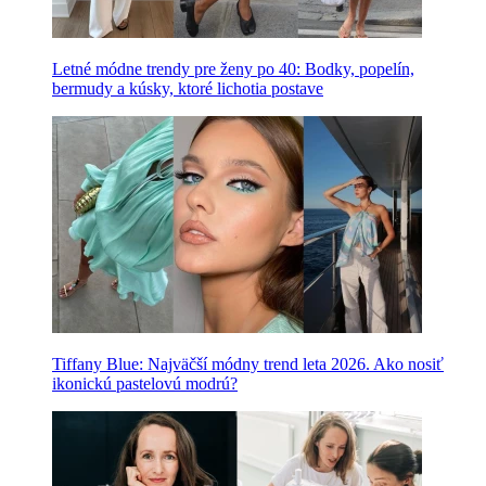
Letné módne trendy pre ženy po 40: Bodky, popelín,
bermudy a kúsky, ktoré lichotia postave
Tiffany Blue: Najväčší módny trend leta 2026. Ako nosiť
ikonickú pastelovú modrú?