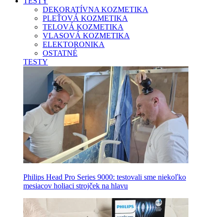
TESTY
DEKORATÍVNA KOZMETIKA
PLEŤOVÁ KOZMETIKA
TELOVÁ KOZMETIKA
VLASOVÁ KOZMETIKA
ELEKTORONIKA
OSTATNÉ
TESTY
Philips Head Pro Series 9000: testovali sme niekoľko
mesiacov holiaci strojček na hlavu