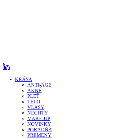
KRÁSA
ANTI-AGE
AKNÉ
PLEŤ
TELO
VLASY
NECHTY
MAKE-UP
NOVINKY
PORADŇA
PREMENY