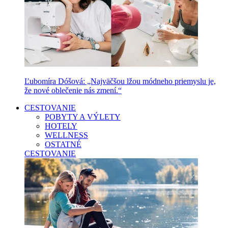
Ľubomíra Dóšová: „Najväčšou lžou módneho priemyslu je,
že nové oblečenie nás zmení.“
CESTOVANIE
POBYTY A VÝLETY
HOTELY
WELLNESS
OSTATNÉ
CESTOVANIE