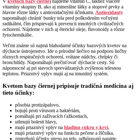
V
kvetoch bazy čiernej
nájdeme vitamín C, taktiež viaceré
vitamíny skupiny B, ako aj minerálne látky a stopové prvky a
hlavne rôzne látky s antioxidačnými účinkami.
Antioxidanty
napomáhajú chrániť bunky tela pred poškodením voľnými
radikálmi, čím prispievajú k prevencii mnohých civilizačných
ochorení. Nájdeme v nich aj éterické oleje, flavonoidy a rôzne
fytochemikálie.
Veľmi známe sú najmä blahodarné účinky bazových kvetov na
dýchacie ústrojenstvo. Ide o prírodné liečivo na podporu liečby
rôznych respiračných ochorení, vrátane nádchy, chrípky či
bronchitídy. Napomáhajú prečisťovať dýchacie cesty. Sú
nápomocné aj pri stavoch sprevádzaných zvýšenou telesnou
teplotou. Priaznivý vplyv majú aj na imunitný systém.
Kvetom bazy čiernej pripisuje tradičná medicína aj
tieto účinky:
pôsobia protizápalovo,
bojujú proti vírusom a baktériám,
pomáhajú pri zažívacích ťažkostiach,
utlmujú bolesti hlavy,
majú priaznivý vplyv na
hladinu cukru v krvi
,
majú priaznivý vplyv na funkciu pečene a žlčníka,
zmierňujú účinky stresu na telo, odbúravajú napätie,