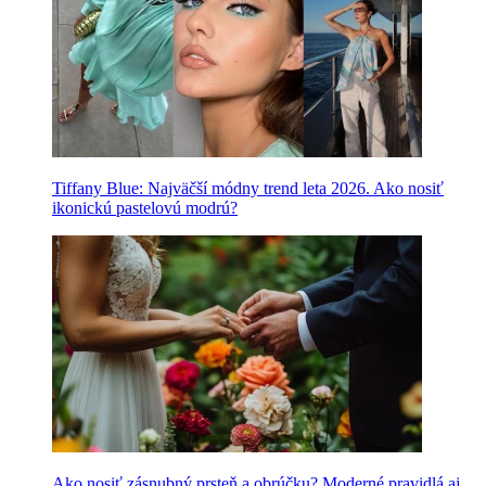
Tiffany Blue: Najväčší módny trend leta 2026. Ako nosiť
ikonickú pastelovú modrú?
Ako nosiť zásnubný prsteň a obrúčku? Moderné pravidlá aj