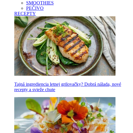
SMOOTHIES
PEČIVO
RECEPTY
Tajná ingrediencia letnej grilovačky? Dobrá nálada, nové
recepty a svieže chute