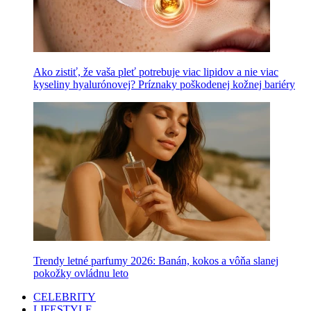
Ako zistiť, že vaša pleť potrebuje viac lipidov a nie viac
kyseliny hyalurónovej? Príznaky poškodenej kožnej bariéry
Trendy letné parfumy 2026: Banán, kokos a vôňa slanej
pokožky ovládnu leto
CELEBRITY
LIFESTYLE