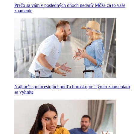
Prečo sa vám v posledných dňoch nedarí? Môže za to vaše
znamenie
Najhorší spolucestujúci podľa horoskopu: Týmto znameniam
sa vyhnite