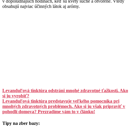
v dopoludňajších hodinách, keď sú kvety suché a otvorené. Vtedy
obsahujú najviac účinných látok aj arómy.
Levanduľová tinktúra odstráni mnohé zdravotné ťažkosti. Ako
si ju vyrobiť?
Levanduľová tinktúra predstavuje veľkého pomocníka pri
mnohých zdravotných problémoch. Ako si ju však pripraviť v
pohodlí domova? Prezradíme vám to v článku!
Tipy na zber bazy: