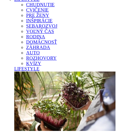
CHUDNUTIE
CVIČENIE
PRE ŽENY
INŠPIRÁCIE
SEBAROZVOJ
VOĽNÝ ČAS
RODINA
DOMÁCNOSŤ
ZÁHRADA
AUTO
ROZHOVORY
KVÍZY
LIFESTYLE