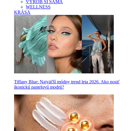
VYROB SI SAMA
WELLNESS
KRÁSA
Tiffany Blue: Najväčší módny trend leta 2026. Ako nosiť
ikonickú pastelovú modrú?