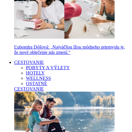
Ľubomíra Dóšová: „Najväčšou lžou módneho priemyslu je,
že nové oblečenie nás zmení.“
CESTOVANIE
POBYTY A VÝLETY
HOTELY
WELLNESS
OSTATNÉ
CESTOVANIE