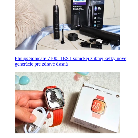
Philips Sonicare 7100: TEST sonickej zubnej kefky novej
generácie pre zdravé ďasná