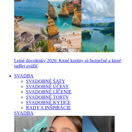
Letné dovolenky 2026: Ktoré krajiny sú bezpečné a ktoré
radšej zvážiť
SVADBA
SVADOBNÉ ŠATY
SVADOBNÉ ÚČESY
SVADOBNÉ LÍČENIE
SVADOBNÉ TORTY
SVADOBNÉ KYTICE
RADY A INŠPIRÁCIE
SVADBA