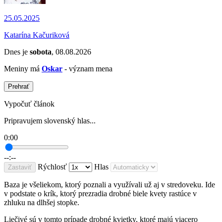
25.05.2025
Katarína Kačuriková
Dnes je
sobota
, 08.08.2026
Meniny má
Oskar
- význam mena
Prehrať
Vypočuť článok
Pripravujem slovenský hlas...
0:00
--:--
Rýchlosť
Hlas
Zastaviť
Baza je všeliekom, ktorý poznali a využívali už aj v stredoveku. Ide
v podstate o krík, ktorý prezradia drobné biele kvety rastúce v
zhluku na dlhšej stopke.
Liečivé sú v tomto prípade drobné kvietky, ktoré majú viacero