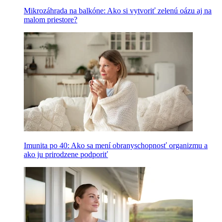
Mikrozáhrada na balkóne: Ako si vytvoriť zelenú oázu aj na
malom priestore?
Imunita po 40: Ako sa mení obranyschopnosť organizmu a
ako ju prirodzene podporiť