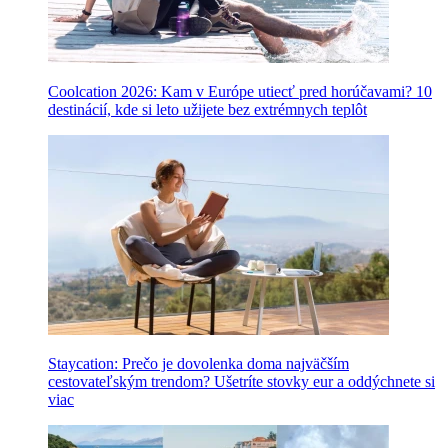
Coolcation 2026: Kam v Európe utiecť pred horúčavami? 10
destinácií, kde si leto užijete bez extrémnych teplôt
Staycation: Prečo je dovolenka doma najväčším
cestovateľským trendom? Ušetríte stovky eur a oddýchnete si
viac