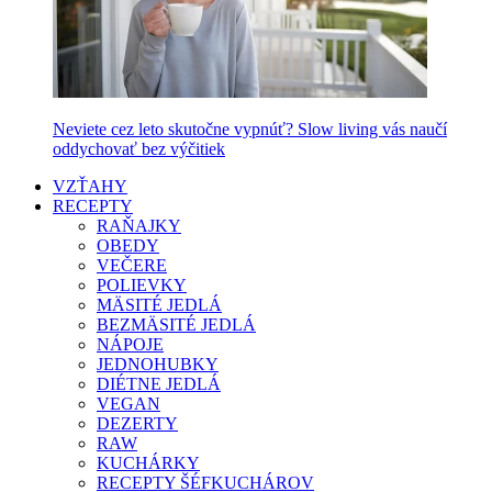
Neviete cez leto skutočne vypnúť? Slow living vás naučí
oddychovať bez výčitiek
VZŤAHY
RECEPTY
RAŇAJKY
OBEDY
VEČERE
POLIEVKY
MÄSITÉ JEDLÁ
BEZMÄSITÉ JEDLÁ
NÁPOJE
JEDNOHUBKY
DIÉTNE JEDLÁ
VEGAN
DEZERTY
RAW
KUCHÁRKY
RECEPTY ŠÉFKUCHÁROV