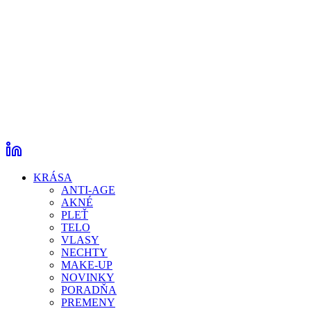
KRÁSA
ANTI-AGE
AKNÉ
PLEŤ
TELO
VLASY
NECHTY
MAKE-UP
NOVINKY
PORADŇA
PREMENY