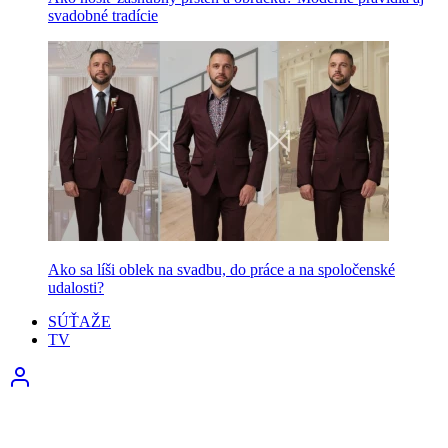
svadobné tradície
Ako sa líši oblek na svadbu, do práce a na spoločenské
udalosti?
SÚŤAŽE
TV