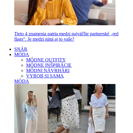
Tieto 4 znamenia patria medzi najväčšie partnerské „red
flags“. Je medzi nimi aj to vaše?
SNÁR
MÓDA
MÓDNE OUTFITY
MÓDNE INŠPIRÁCIE
MÓDNI NÁVRHÁRI
VYROB SI SAMA
MÓDA