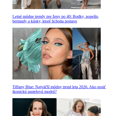
Letné módne trendy pre ženy po 40: Bodky, popelín,
bermudy a kúsky, ktoré lichotia postave
Tiffany Blue: Najväčší módny trend leta 2026. Ako nosiť
ikonickú pastelovú modrú?