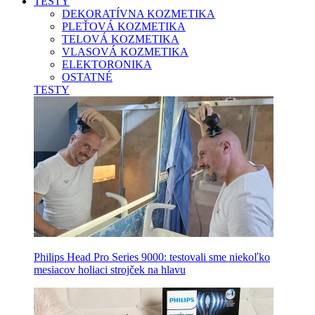
TESTY
DEKORATÍVNA KOZMETIKA
PLEŤOVÁ KOZMETIKA
TELOVÁ KOZMETIKA
VLASOVÁ KOZMETIKA
ELEKTORONIKA
OSTATNÉ
TESTY
Philips Head Pro Series 9000: testovali sme niekoľko
mesiacov holiaci strojček na hlavu