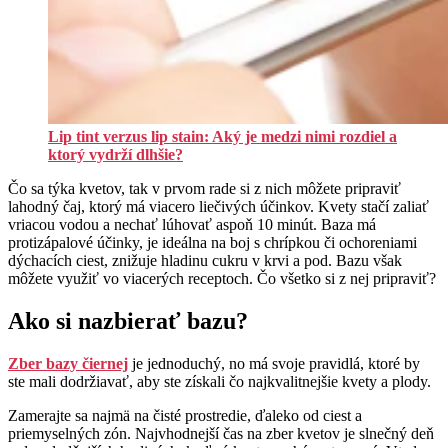
Lip tint verzus lip stain: Aký je medzi nimi rozdiel a
ktorý vydrží dlhšie?
Čo sa týka kvetov, tak v prvom rade si z nich môžete pripraviť
lahodný čaj, ktorý má viacero liečivých účinkov. Kvety stačí zaliať
vriacou vodou a nechať lúhovať aspoň 10 minút. Baza má
protizápalové účinky, je ideálna na boj s chrípkou či ochoreniami
dýchacích ciest, znižuje hladinu cukru v krvi a pod. Bazu však
môžete využiť vo viacerých receptoch. Čo všetko si z nej pripraviť?
Ako si nazbierať bazu?
Zber bazy čiernej
je jednoduchý, no má svoje pravidlá, ktoré by
ste mali dodržiavať, aby ste získali čo najkvalitnejšie kvety a plody.
Zamerajte sa najmä na čisté prostredie, ďaleko od ciest a
priemyselných zón. Najvhodnejší čas na zber kvetov je slnečný deň