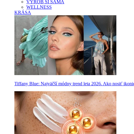
VYROB SI SAMA
WELLNESS
KRÁSA
Tiffany Blue: Najväčší módny trend leta 2026. Ako nosiť ikon