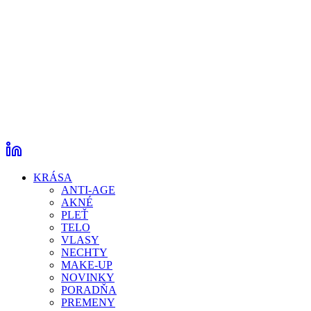
KRÁSA
ANTI-AGE
AKNÉ
PLEŤ
TELO
VLASY
NECHTY
MAKE-UP
NOVINKY
PORADŇA
PREMENY