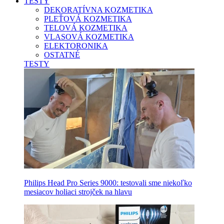
TESTY
DEKORATÍVNA KOZMETIKA
PLEŤOVÁ KOZMETIKA
TELOVÁ KOZMETIKA
VLASOVÁ KOZMETIKA
ELEKTORONIKA
OSTATNÉ
TESTY
Philips Head Pro Series 9000: testovali sme niekoľko
mesiacov holiaci strojček na hlavu