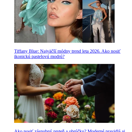
Tiffany Blue: Najväčší módny trend leta 2026. Ako nosiť
ikonickú pastelovú modrú?
Ako nosiť zásnubný prsteň a obrúčku? Moderné pravidlá aj