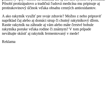
Pôsobí protizápalovo a tradičná ľudová medicína mu pripisuje aj
protirakovinový účinok vďaka obsahu cenných antioxidantov.
A ako rakytník využiť pre svoje zdravie? Možno z neho pripraviť
napríklad čaj alebo aj domáci sirup či chutný rakytníkový džem.
Rastie rakytník na záhrade aj vám alebo máte čerstvé bobule
rakytníka poruke vďaka rodine či známym? V tom prípade
neváhajte skúsiť aj rakytník fermentovaný v mede!
Reklama