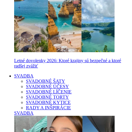
Letné dovolenky 2026: Ktoré krajiny sú bezpečné a ktoré
radšej zvážiť
SVADBA
SVADOBNÉ ŠATY
SVADOBNÉ ÚČESY
SVADOBNÉ LÍČENIE
SVADOBNÉ TORTY
SVADOBNÉ KYTICE
RADY A INŠPIRÁCIE
SVADBA