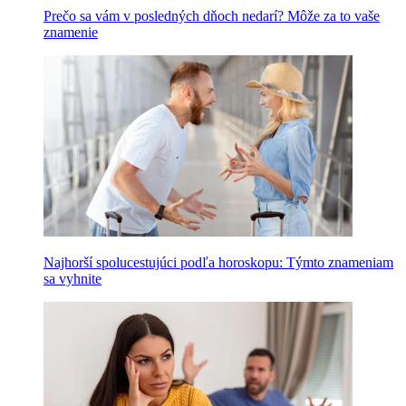
Prečo sa vám v posledných dňoch nedarí? Môže za to vaše
znamenie
Najhorší spolucestujúci podľa horoskopu: Týmto znameniam
sa vyhnite