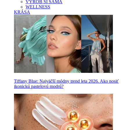
VYROB SI SAMA
WELLNESS
KRÁSA
Tiffany Blue: Najväčší módny trend leta 2026. Ako nosiť
ikonickú pastelovú modrú?