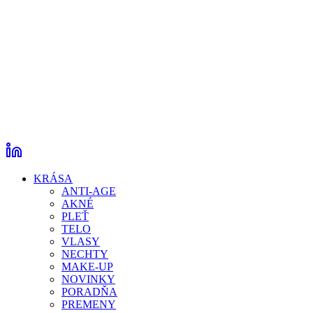
KRÁSA
ANTI-AGE
AKNÉ
PLEŤ
TELO
VLASY
NECHTY
MAKE-UP
NOVINKY
PORADŇA
PREMENY