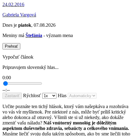
24.02.2016
Gabriela Vargová
Dnes je
piatok
, 07.08.2026
Meniny má
Štefánia
- význam mena
Prehrať
Vypočuť článok
Pripravujem slovenský hlas...
0:00
--:--
Rýchlosť
Hlas
Zastaviť
Určite poznáte ten tichý hlások, ktorý vám našepkáva a rozohráva
vo vás vír myšlienok. Pre niektoré z nás, môže byť príliš kritický
alebo dokonca až otravný. Všimli ste si už niekedy, ako dokáže
zmeniť vašu náladu?
Náš vnútorný monológ je dôležitým
aspektom duševného zdravia, sebaúcty a celkového vnímania.
Musíme liečiť svoju dušu takým spôsobom, ako by sme liečili toho