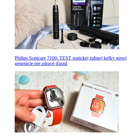
Philips Sonicare 7100: TEST sonickej zubnej kefky novej
generácie pre zdravé ďasná