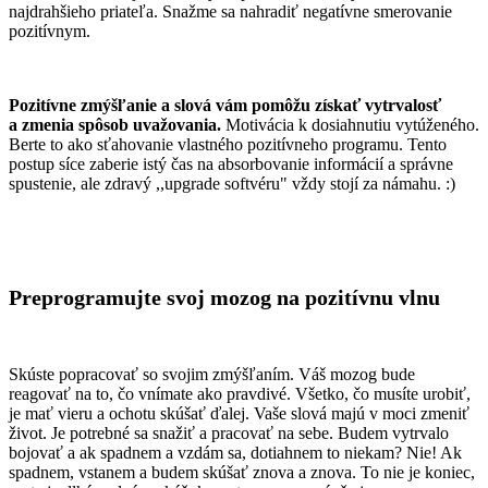
najdrahšieho priateľa. Snažme sa nahradiť negatívne smerovanie
pozitívnym.
Pozitívne zmýšľanie a slová vám pomôžu získať vytrvalosť
a zmenia spôsob uvažovania.
Motivácia k dosiahnutiu vytúženého.
Berte to ako sťahovanie vlastného pozitívneho programu. Tento
postup síce zaberie istý čas na absorbovanie informácií a správne
spustenie, ale zdravý ,,upgrade softvéru" vždy stojí za námahu. :)
Preprogramujte svoj mozog na pozitívnu vlnu
Skúste popracovať so svojim zmýšľaním. Váš mozog bude
reagovať na to, čo vnímate ako pravdivé. Všetko, čo musíte urobiť,
je mať vieru a ochotu skúšať ďalej. Vaše slová majú v moci zmeniť
život. Je potrebné sa snažiť a pracovať na sebe. Budem vytrvalo
bojovať a ak spadnem a vzdám sa, dotiahnem to niekam? Nie! Ak
spadnem, vstanem a budem skúšať znova a znova. To nie je koniec,