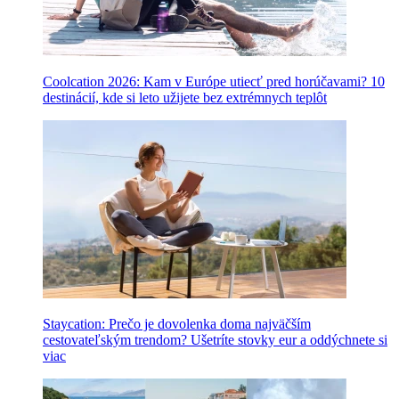
Coolcation 2026: Kam v Európe utiecť pred horúčavami? 10
destinácií, kde si leto užijete bez extrémnych teplôt
Staycation: Prečo je dovolenka doma najväčším
cestovateľským trendom? Ušetríte stovky eur a oddýchnete si
viac