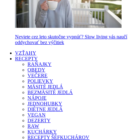
Neviete cez leto skutočne vypnúť? Slow living vás naučí
oddychovať bez výčitiek
VZŤAHY
RECEPTY
RAŇAJKY
OBEDY
VEČERE
POLIEVKY
MÄSITÉ JEDLÁ
BEZMÄSITÉ JEDLÁ
NÁPOJE
JEDNOHUBKY
DIÉTNE JEDLÁ
VEGAN
DEZERTY
RAW
KUCHÁRKY
RECEPTY ŠÉFKUCHÁROV