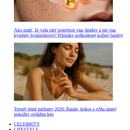
Ako zistiť, že vaša pleť potrebuje viac lipidov a nie viac
kyseliny hyalurónovej? Príznaky poškodenej kožnej bariéry
Trendy letné parfumy 2026: Banán, kokos a vôňa slanej
pokožky ovládnu leto
CELEBRITY
LIFESTYLE