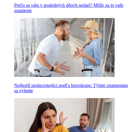
Prečo sa vám v posledných dňoch nedarí? Môže za to vaše
znamenie
Najhorší spolucestujúci podľa horoskopu: Týmto znameniam
sa vyhnite