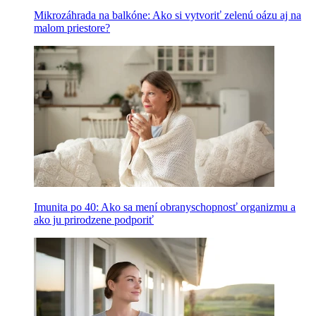
Mikrozáhrada na balkóne: Ako si vytvoriť zelenú oázu aj na
malom priestore?
Imunita po 40: Ako sa mení obranyschopnosť organizmu a
ako ju prirodzene podporiť