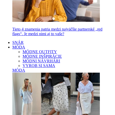
Tieto 4 znamenia patria medzi najväčšie partnerské „red
flags“. Je medzi nimi aj to vaše?
SNÁR
MÓDA
MÓDNE OUTFITY
MÓDNE INŠPIRÁCIE
MÓDNI NÁVRHÁRI
VYROB SI SAMA
MÓDA