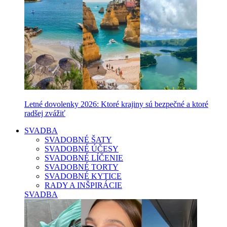
Letné dovolenky 2026: Ktoré krajiny sú bezpečné a ktoré
radšej zvážiť
SVADBA
SVADOBNÉ ŠATY
SVADOBNÉ ÚČESY
SVADOBNÉ LÍČENIE
SVADOBNÉ TORTY
SVADOBNÉ KYTICE
RADY A INŠPIRÁCIE
SVADBA