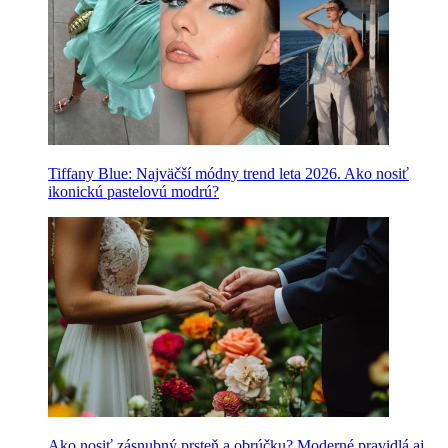
Tiffany Blue: Najväčší módny trend leta 2026. Ako nosiť
ikonickú pastelovú modrú?
Ako nosiť zásnubný prsteň a obrúčku? Moderné pravidlá aj