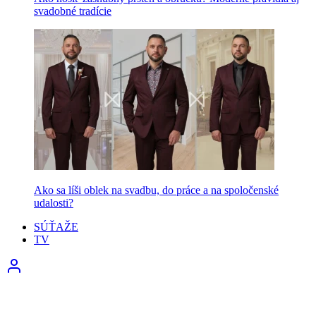
svadobné tradície
Ako sa líši oblek na svadbu, do práce a na spoločenské
udalosti?
SÚŤAŽE
TV