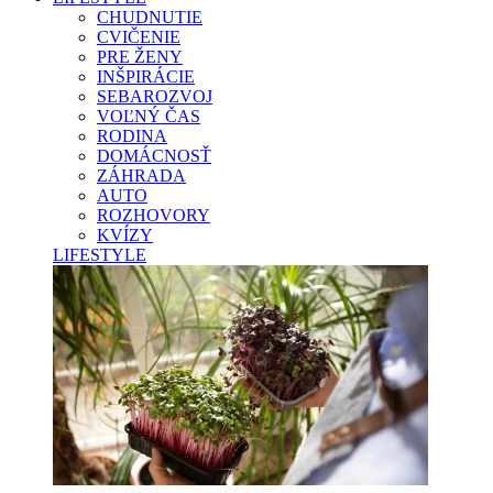
CHUDNUTIE
CVIČENIE
PRE ŽENY
INŠPIRÁCIE
SEBAROZVOJ
VOĽNÝ ČAS
RODINA
DOMÁCNOSŤ
ZÁHRADA
AUTO
ROZHOVORY
KVÍZY
LIFESTYLE