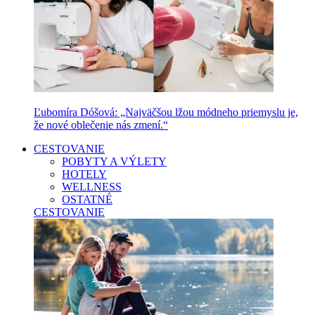
Ľubomíra Dóšová: „Najväčšou lžou módneho priemyslu je,
že nové oblečenie nás zmení.“
CESTOVANIE
POBYTY A VÝLETY
HOTELY
WELLNESS
OSTATNÉ
CESTOVANIE