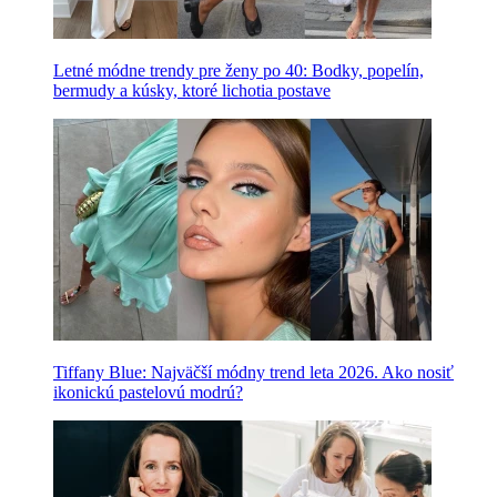
Letné módne trendy pre ženy po 40: Bodky, popelín,
bermudy a kúsky, ktoré lichotia postave
Tiffany Blue: Najväčší módny trend leta 2026. Ako nosiť
ikonickú pastelovú modrú?