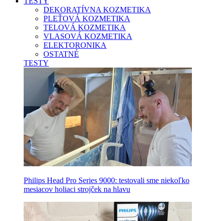
TESTY
DEKORATÍVNA KOZMETIKA
PLEŤOVÁ KOZMETIKA
TELOVÁ KOZMETIKA
VLASOVÁ KOZMETIKA
ELEKTORONIKA
OSTATNÉ
TESTY
Philips Head Pro Series 9000: testovali sme niekoľko
mesiacov holiaci strojček na hlavu