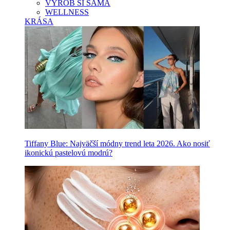
VYROB SI SAMA
WELLNESS
KRÁSA
Tiffany Blue: Najväčší módny trend leta 2026. Ako nosiť
ikonickú pastelovú modrú?