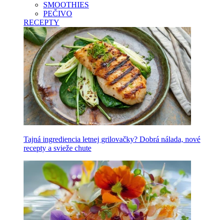
SMOOTHIES
PEČIVO
RECEPTY
Tajná ingrediencia letnej grilovačky? Dobrá nálada, nové
recepty a svieže chute