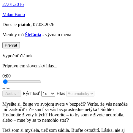
27.01.2016
Milan Buno
Dnes je
piatok
, 07.08.2026
Meniny má
Štefánia
- význam mena
Prehrať
Vypočuť článok
Pripravujem slovenský hlas...
0:00
--:--
Rýchlosť
Hlas
Zastaviť
Myslíte si, že ste vo svojom svete v bezpečí? Veríte, že vás nemôže
nič zaskočiť? Že smrť sa vás bezprostredne netýka? Súdite?
Hodnotíte životy iných? Hovoríte – to by som v živote neurobila,
alebo – mne by sa to nemohlo stať?
Tiež som si myslela, tiež som súdila. Buďte ostražití. Láska, ale aj