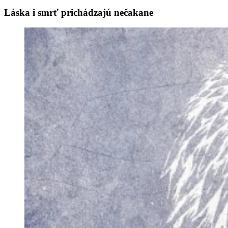
Láska i smrť prichádzajú nečakane