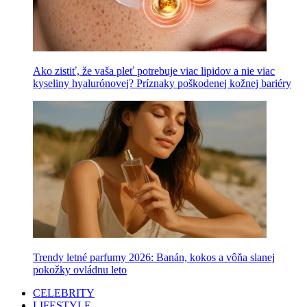
Ako zistiť, že vaša pleť potrebuje viac lipidov a nie viac
kyseliny hyalurónovej? Príznaky poškodenej kožnej bariéry
Trendy letné parfumy 2026: Banán, kokos a vôňa slanej
pokožky ovládnu leto
CELEBRITY
LIFESTYLE