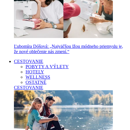
Ľubomíra Dóšová: „Najväčšou lžou módneho priemyslu je,
že nové oblečenie nás zmení.“
CESTOVANIE
POBYTY A VÝLETY
HOTELY
WELLNESS
OSTATNÉ
CESTOVANIE