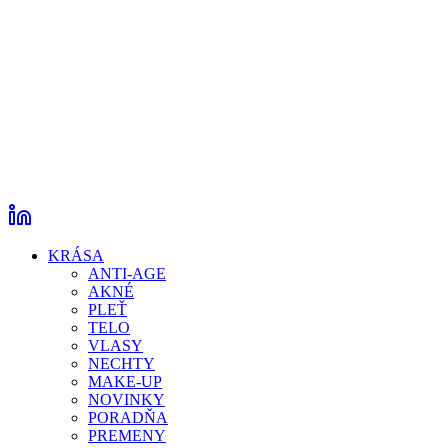
KRÁSA
ANTI-AGE
AKNÉ
PLEŤ
TELO
VLASY
NECHTY
MAKE-UP
NOVINKY
PORADŇA
PREMENY