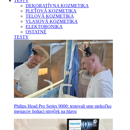
TESTY
DEKORATÍVNA KOZMETIKA
PLEŤOVÁ KOZMETIKA
TELOVÁ KOZMETIKA
VLASOVÁ KOZMETIKA
ELEKTORONIKA
OSTATNÉ
TESTY
Philips Head Pro Series 9000: testovali sme niekoľko
mesiacov holiaci strojček na hlavu