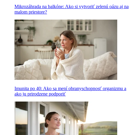
Mikrozáhrada na balkóne: Ako si vytvoriť zelenú oázu aj na
malom priestore?
Imunita po 40: Ako sa mení obranyschopnosť organizmu a
ako ju prirodzene podporiť