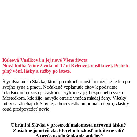
Keleová-Vasilková a jej nové Vône života
Nová kniha Vône života od Táni Keleovej-Vasilkovej. Príbeh
plný vôní, lásky a túžby po istote.
Štyridsiatnička Slávka, ktorú po rokoch opustil manžel, žije len pre
svojho syna a prácu. Nečakané vzplanutie citov k podstatne
mladšiemu mužovi ju zaskočí a vytrhne z jej bezpečného sveta.
Mestečkom, kde žije, navyše otrasie vražda mladej ženy. Všetky
nitky sa zbiehajú k Slávke, a hoci veštbami pomáha iným, vlastný
osud predpovedať nevie.
Ubráni si Slávka v prostredí malomesta nerovnú lásku?
Zasiahne ju osteň zla, ktorého blízkosť intuitívne cíti?
A prečo ustalo šepkanie anjelov?