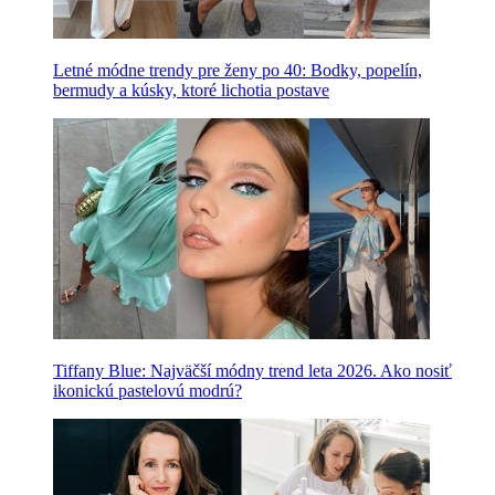
Letné módne trendy pre ženy po 40: Bodky, popelín,
bermudy a kúsky, ktoré lichotia postave
Tiffany Blue: Najväčší módny trend leta 2026. Ako nosiť
ikonickú pastelovú modrú?