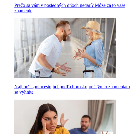
Prečo sa vám v posledných dňoch nedarí? Môže za to vaše
znamenie
Najhorší spolucestujúci podľa horoskopu: Týmto znameniam
sa vyhnite