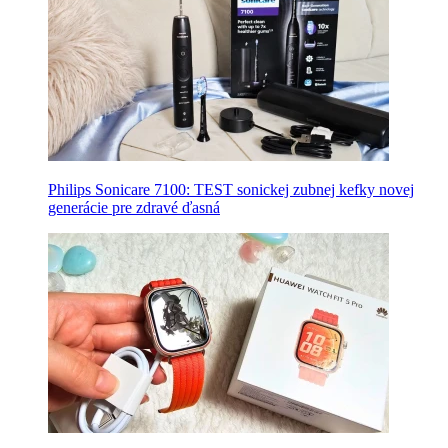
Philips Sonicare 7100: TEST sonickej zubnej kefky novej
generácie pre zdravé ďasná