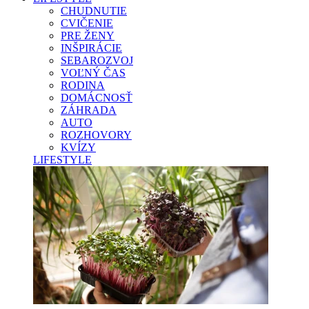
CHUDNUTIE
CVIČENIE
PRE ŽENY
INŠPIRÁCIE
SEBAROZVOJ
VOĽNÝ ČAS
RODINA
DOMÁCNOSŤ
ZÁHRADA
AUTO
ROZHOVORY
KVÍZY
LIFESTYLE