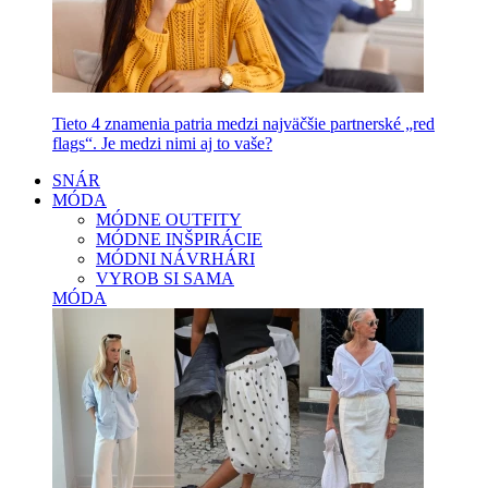
Tieto 4 znamenia patria medzi najväčšie partnerské „red
flags“. Je medzi nimi aj to vaše?
SNÁR
MÓDA
MÓDNE OUTFITY
MÓDNE INŠPIRÁCIE
MÓDNI NÁVRHÁRI
VYROB SI SAMA
MÓDA