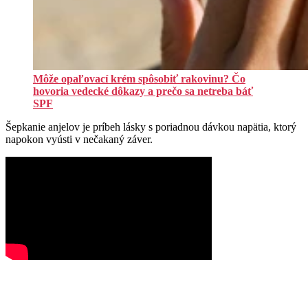
Môže opaľovací krém spôsobiť rakovinu? Čo
hovoria vedecké dôkazy a prečo sa netreba báť
SPF
Šepkanie anjelov je príbeh lásky s poriadnou dávkou napätia, ktorý
napokon vyústi v nečakaný záver.