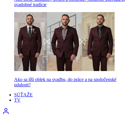
svadobné tradície
Ako sa líši oblek na svadbu, do práce a na spoločenské
udalosti?
SÚŤAŽE
TV