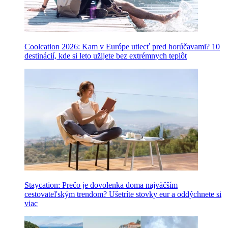
Coolcation 2026: Kam v Európe utiecť pred horúčavami? 10
destinácií, kde si leto užijete bez extrémnych teplôt
Staycation: Prečo je dovolenka doma najväčším
cestovateľským trendom? Ušetríte stovky eur a oddýchnete si
viac