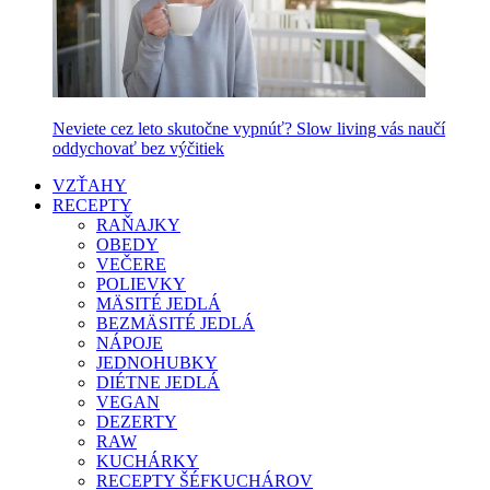
Neviete cez leto skutočne vypnúť? Slow living vás naučí
oddychovať bez výčitiek
VZŤAHY
RECEPTY
RAŇAJKY
OBEDY
VEČERE
POLIEVKY
MÄSITÉ JEDLÁ
BEZMÄSITÉ JEDLÁ
NÁPOJE
JEDNOHUBKY
DIÉTNE JEDLÁ
VEGAN
DEZERTY
RAW
KUCHÁRKY
RECEPTY ŠÉFKUCHÁROV