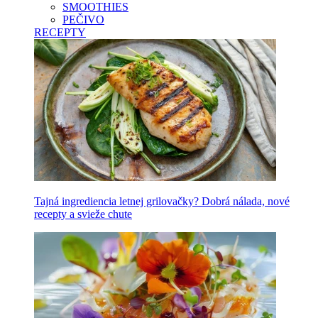
SMOOTHIES
PEČIVO
RECEPTY
Tajná ingrediencia letnej grilovačky? Dobrá nálada, nové
recepty a svieže chute