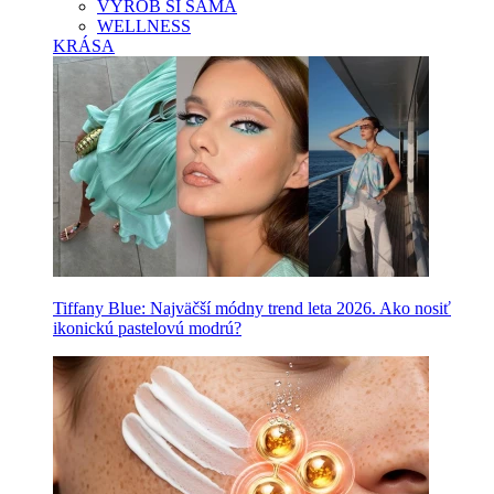
VYROB SI SAMA
WELLNESS
KRÁSA
Tiffany Blue: Najväčší módny trend leta 2026. Ako nosiť
ikonickú pastelovú modrú?