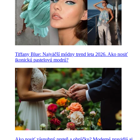
Tiffany Blue: Najväčší módny trend leta 2026. Ako nosiť
ikonickú pastelovú modrú?
Ako nosiť zásnubný prsteň a obrúčku? Moderné pravidlá aj