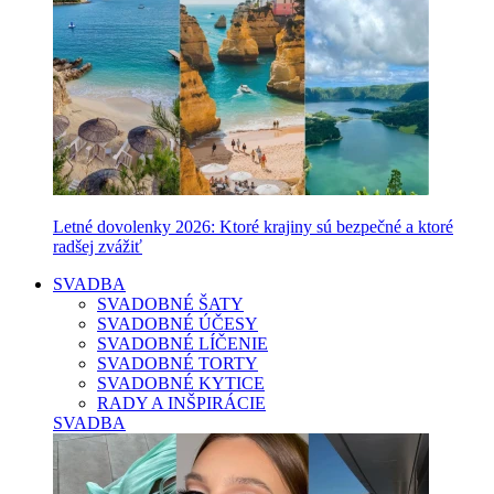
Letné dovolenky 2026: Ktoré krajiny sú bezpečné a ktoré
radšej zvážiť
SVADBA
SVADOBNÉ ŠATY
SVADOBNÉ ÚČESY
SVADOBNÉ LÍČENIE
SVADOBNÉ TORTY
SVADOBNÉ KYTICE
RADY A INŠPIRÁCIE
SVADBA