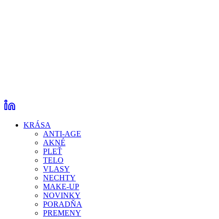
KRÁSA
ANTI-AGE
AKNÉ
PLEŤ
TELO
VLASY
NECHTY
MAKE-UP
NOVINKY
PORADŇA
PREMENY