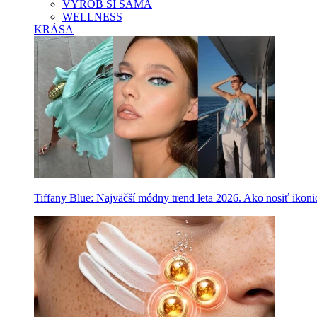
VYROB SI SAMA
WELLNESS
KRÁSA
Tiffany Blue: Najväčší módny trend leta 2026. Ako nosiť ikon