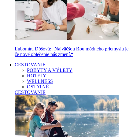
Ľubomíra Dóšová: „Najväčšou lžou módneho priemyslu je,
že nové oblečenie nás zmení.“
CESTOVANIE
POBYTY A VÝLETY
HOTELY
WELLNESS
OSTATNÉ
CESTOVANIE