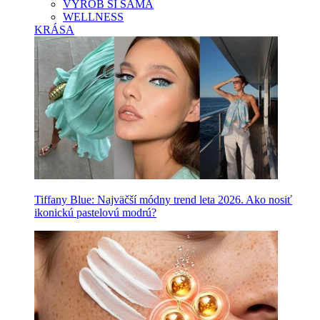
VYROB SI SAMA
WELLNESS
KRÁSA
Tiffany Blue: Najväčší módny trend leta 2026. Ako nosiť
ikonickú pastelovú modrú?