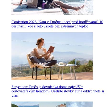
Coolcation 2026: Kam v Európe utiecť pred horúčavami? 10
destinácií, kde si leto užijete bez extrémnych teplôt
Staycation: Prečo je dovolenka doma najväčším
cestovateľským trendom? Ušetríte stovky eur a oddýchnete si
viac