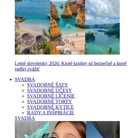
Letné dovolenky 2026: Ktoré krajiny sú bezpečné a ktoré
radšej zvážiť
SVADBA
SVADOBNÉ ŠATY
SVADOBNÉ ÚČESY
SVADOBNÉ LÍČENIE
SVADOBNÉ TORTY
SVADOBNÉ KYTICE
RADY A INŠPIRÁCIE
SVADBA