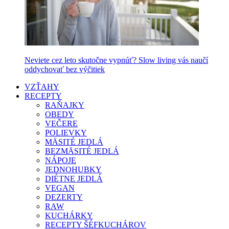
Neviete cez leto skutočne vypnúť? Slow living vás naučí
oddychovať bez výčitiek
VZŤAHY
RECEPTY
RAŇAJKY
OBEDY
VEČERE
POLIEVKY
MÄSITÉ JEDLÁ
BEZMÄSITÉ JEDLÁ
NÁPOJE
JEDNOHUBKY
DIÉTNE JEDLÁ
VEGAN
DEZERTY
RAW
KUCHÁRKY
RECEPTY ŠÉFKUCHÁROV