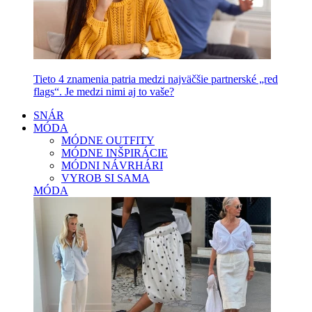
Tieto 4 znamenia patria medzi najväčšie partnerské „red
flags“. Je medzi nimi aj to vaše?
SNÁR
MÓDA
MÓDNE OUTFITY
MÓDNE INŠPIRÁCIE
MÓDNI NÁVRHÁRI
VYROB SI SAMA
MÓDA