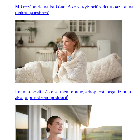
Mikrozáhrada na balkóne: Ako si vytvoriť zelenú oázu aj na
malom priestore?
Imunita po 40: Ako sa mení obranyschopnosť organizmu a
ako ju prirodzene podporiť