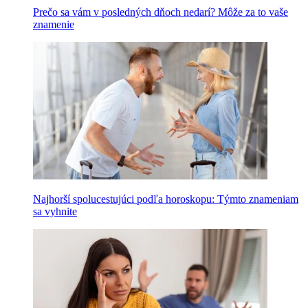
Prečo sa vám v posledných dňoch nedarí? Môže za to vaše
znamenie
Najhorší spolucestujúci podľa horoskopu: Týmto znameniam
sa vyhnite