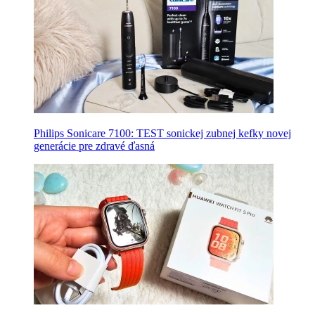
Philips Sonicare 7100: TEST sonickej zubnej kefky novej
generácie pre zdravé ďasná