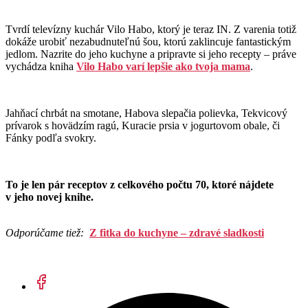
Tvrdí televízny kuchár Vilo Habo, ktorý je teraz IN. Z varenia totiž
dokáže urobiť nezabudnuteľnú šou, ktorú zaklincuje fantastickým
jedlom. Nazrite do jeho kuchyne a pripravte si jeho recepty – práve
vychádza kniha
Vilo Habo varí lepšie ako tvoja mama
.
Jahňací chrbát na smotane, Habova slepačia polievka, Tekvicový
prívarok s hovädzím ragú, Kuracie prsia v jogurtovom obale, či
Fánky podľa svokry.
To je len pár receptov z celkového počtu 70, ktoré nájdete
v jeho novej knihe.
Odporúčame tiež:
Z fitka do kuchyne – zdravé sladkosti