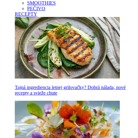
SMOOTHIES
PEČIVO
RECEPTY
Tajná ingrediencia letnej grilovačky? Dobrá nálada, nové
recepty a svieže chute