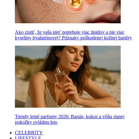
Ako zistiť, že vaša pleť potrebuje viac lipidov a nie viac
kyseliny hyalurónovej? Príznaky poškodenej kožnej bariéry
Trendy letné parfumy 2026: Banán, kokos a vôňa slanej
pokožky ovládnu leto
CELEBRITY
LIFESTYLE