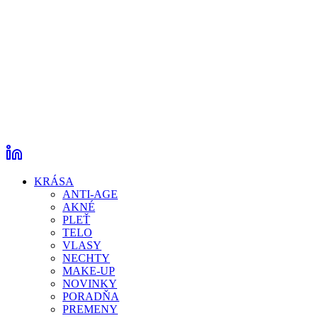
KRÁSA
ANTI-AGE
AKNÉ
PLEŤ
TELO
VLASY
NECHTY
MAKE-UP
NOVINKY
PORADŇA
PREMENY