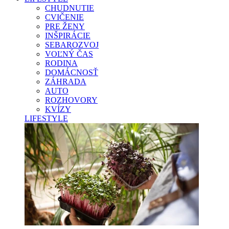
CHUDNUTIE
CVIČENIE
PRE ŽENY
INŠPIRÁCIE
SEBAROZVOJ
VOĽNÝ ČAS
RODINA
DOMÁCNOSŤ
ZÁHRADA
AUTO
ROZHOVORY
KVÍZY
LIFESTYLE