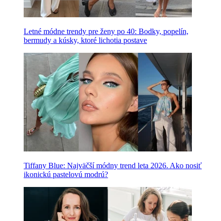
Letné módne trendy pre ženy po 40: Bodky, popelín,
bermudy a kúsky, ktoré lichotia postave
Tiffany Blue: Najväčší módny trend leta 2026. Ako nosiť
ikonickú pastelovú modrú?