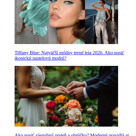
Tiffany Blue: Najväčší módny trend leta 2026. Ako nosiť
ikonickú pastelovú modrú?
Ako nosiť zásnubný prsteň a obrúčku? Moderné pravidlá aj