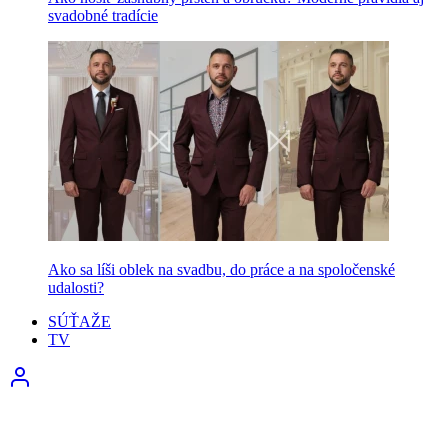
svadobné tradície
Ako sa líši oblek na svadbu, do práce a na spoločenské
udalosti?
SÚŤAŽE
TV