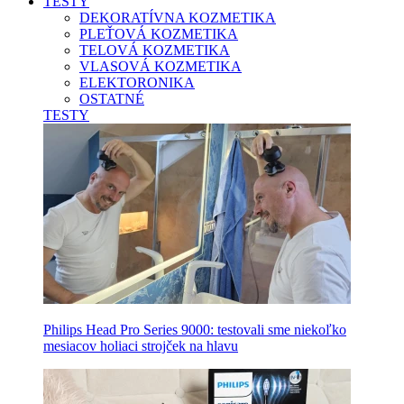
TESTY
DEKORATÍVNA KOZMETIKA
PLEŤOVÁ KOZMETIKA
TELOVÁ KOZMETIKA
VLASOVÁ KOZMETIKA
ELEKTORONIKA
OSTATNÉ
TESTY
Philips Head Pro Series 9000: testovali sme niekoľko
mesiacov holiaci strojček na hlavu