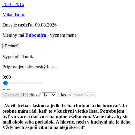
26.01.2016
Milan Buno
Dnes je
nedeľa
, 09.08.2026
Meniny má
Ľubomíra
- význam mena
Prehrať
Vypočuť článok
Pripravujem slovenský hlas...
0:00
--:--
Rýchlosť
Hlas
Zastaviť
„Variť treba s láskou a jedlo treba chutnať a dochucovať. Ja
osobne mám rád, keď to v kuchyni všetko lieta. Potrebujem
byť vo vare a dať zo seba úplne všetko von. Varte tak, aby ste
mali okolo seba poriadok. A hlavne, nech v kuchyni nie je ticho.
Vždy nech aspoň cibuľa na oleji škvrčí!“