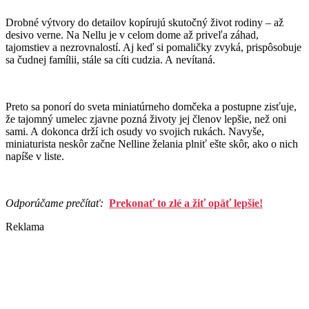
Drobné výtvory do detailov kopírujú skutočný život rodiny – až
desivo verne. Na Nellu je v celom dome až priveľa záhad,
tajomstiev a nezrovnalostí. Aj keď si pomaličky zvyká, prispôsobuje
sa čudnej famílii, stále sa cíti cudzia. A nevítaná.
Preto sa ponorí do sveta miniatúrneho domčeka a postupne zisťuje,
že tajomný umelec zjavne pozná životy jej členov lepšie, než oni
sami. A dokonca drží ich osudy vo svojich rukách. Navyše,
miniaturista neskôr začne Nelline želania plniť ešte skôr, ako o nich
napíše v liste.
Odporúčame prečítať:
Prekonať to zlé a žiť opäť lepšie!
Reklama