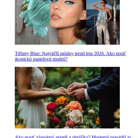
Tiffany Blue: Najväčší módny trend leta 2026. Ako nosiť
ikonickú pastelovú modrú?
Ako nosiť zásnubný prsteň a obrúčku? Moderné pravidlá aj