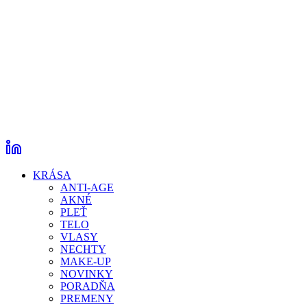
KRÁSA
ANTI-AGE
AKNÉ
PLEŤ
TELO
VLASY
NECHTY
MAKE-UP
NOVINKY
PORADŇA
PREMENY