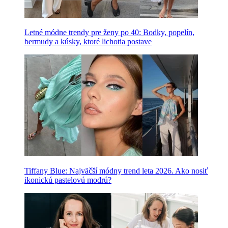
Letné módne trendy pre ženy po 40: Bodky, popelín,
bermudy a kúsky, ktoré lichotia postave
Tiffany Blue: Najväčší módny trend leta 2026. Ako nosiť
ikonickú pastelovú modrú?