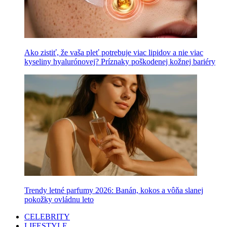
Ako zistiť, že vaša pleť potrebuje viac lipidov a nie viac
kyseliny hyalurónovej? Príznaky poškodenej kožnej bariéry
Trendy letné parfumy 2026: Banán, kokos a vôňa slanej
pokožky ovládnu leto
CELEBRITY
LIFESTYLE