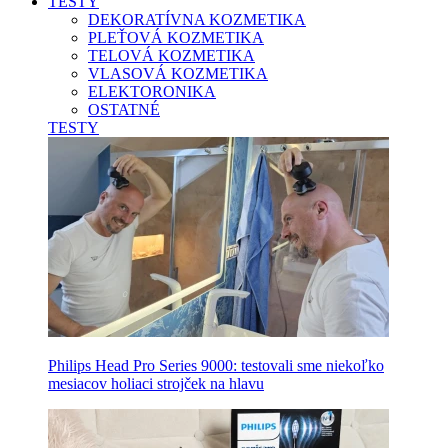
TESTY
DEKORATÍVNA KOZMETIKA
PLEŤOVÁ KOZMETIKA
TELOVÁ KOZMETIKA
VLASOVÁ KOZMETIKA
ELEKTORONIKA
OSTATNÉ
TESTY
Philips Head Pro Series 9000: testovali sme niekoľko
mesiacov holiaci strojček na hlavu