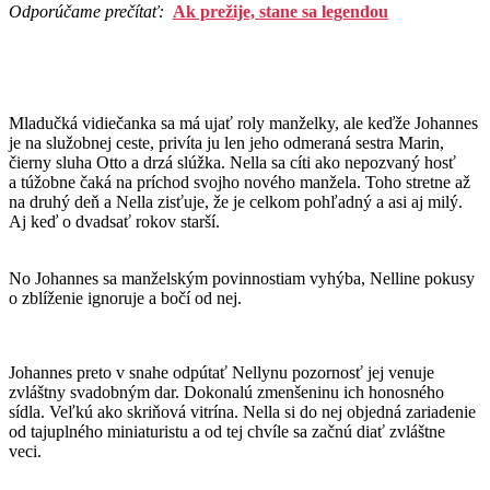
Odporúčame prečítať:
Ak prežije, stane sa legendou
Mladučká vidiečanka sa má ujať roly manželky, ale keďže Johannes
je na služobnej ceste, privíta ju len jeho odmeraná sestra Marin,
čierny sluha Otto a drzá slúžka. Nella sa cíti ako nepozvaný hosť
a túžobne čaká na príchod svojho nového manžela. Toho stretne až
na druhý deň a Nella zisťuje, že je celkom pohľadný a asi aj milý.
Aj keď o dvadsať rokov starší.
No Johannes sa manželským povinnostiam vyhýba, Nelline pokusy
o zblíženie ignoruje a bočí od nej.
Johannes preto v snahe odpútať Nellynu pozornosť jej venuje
zvláštny svadobným dar. Dokonalú zmenšeninu ich honosného
sídla. Veľkú ako skriňová vitrína. Nella si do nej objedná zariadenie
od tajuplného miniaturistu a od tej chvíle sa začnú diať zvláštne
veci.