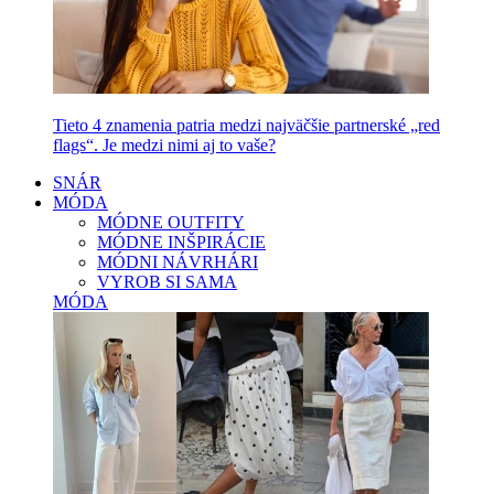
Tieto 4 znamenia patria medzi najväčšie partnerské „red
flags“. Je medzi nimi aj to vaše?
SNÁR
MÓDA
MÓDNE OUTFITY
MÓDNE INŠPIRÁCIE
MÓDNI NÁVRHÁRI
VYROB SI SAMA
MÓDA