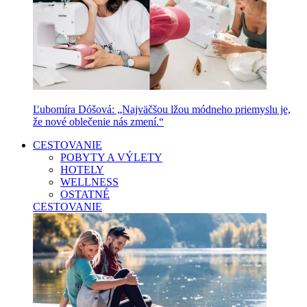
Ľubomíra Dóšová: „Najväčšou lžou módneho priemyslu je,
že nové oblečenie nás zmení.“
CESTOVANIE
POBYTY A VÝLETY
HOTELY
WELLNESS
OSTATNÉ
CESTOVANIE