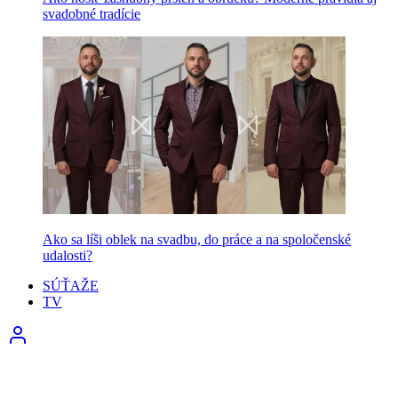
svadobné tradície
Ako sa líši oblek na svadbu, do práce a na spoločenské
udalosti?
SÚŤAŽE
TV