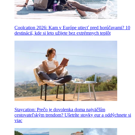
Coolcation 2026: Kam v Európe utiecť pred horúčavami? 10
destinácií, kde si leto užijete bez extrémnych teplôt
Staycation: Prečo je dovolenka doma najväčším
cestovateľským trendom? Ušetríte stovky eur a oddýchnete si
viac