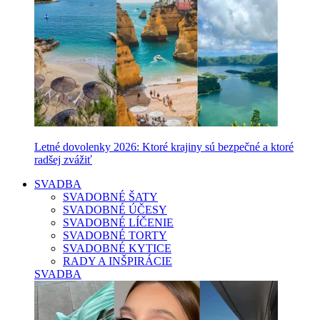
Letné dovolenky 2026: Ktoré krajiny sú bezpečné a ktoré
radšej zvážiť
SVADBA
SVADOBNÉ ŠATY
SVADOBNÉ ÚČESY
SVADOBNÉ LÍČENIE
SVADOBNÉ TORTY
SVADOBNÉ KYTICE
RADY A INŠPIRÁCIE
SVADBA