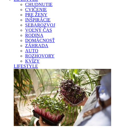
CHUDNUTIE
CVIČENIE
PRE ŽENY
INŠPIRÁCIE
SEBAROZVOJ
VOĽNÝ ČAS
RODINA
DOMÁCNOSŤ
ZÁHRADA
AUTO
ROZHOVORY
KVÍZY
LIFESTYLE