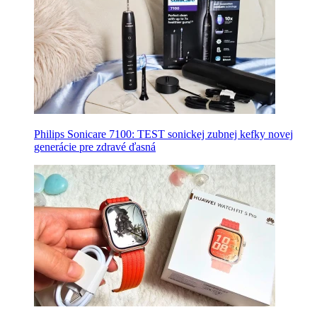
Philips Sonicare 7100: TEST sonickej zubnej kefky novej
generácie pre zdravé ďasná