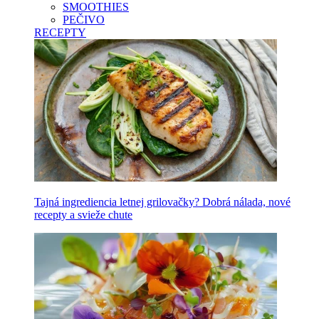
SMOOTHIES
PEČIVO
RECEPTY
Tajná ingrediencia letnej grilovačky? Dobrá nálada, nové
recepty a svieže chute