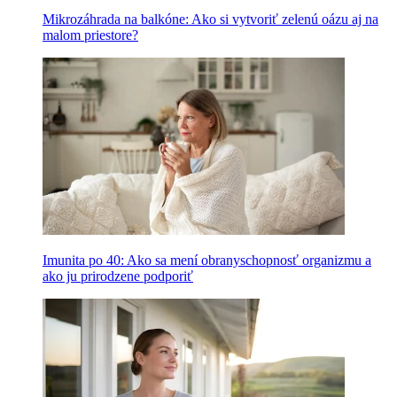
Mikrozáhrada na balkóne: Ako si vytvoriť zelenú oázu aj na
malom priestore?
Imunita po 40: Ako sa mení obranyschopnosť organizmu a
ako ju prirodzene podporiť