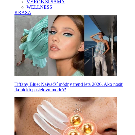
VYROB SI SAMA
WELLNESS
KRÁSA
Tiffany Blue: Najväčší módny trend leta 2026. Ako nosiť
ikonickú pastelovú modrú?