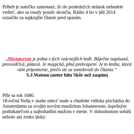
Príbeh je natoľko zamotaný, že do posledných stránok nebudete
vedieť, ako sa osudy postáv skončia. Rádio 4 ho v júli 2014
označilo za najkrajšie čítanie pred spaním.
„
Miniaturista
je jedna z tých vzácnejších kníh. Báječne napísaná,
presvedčivá, pútavá. Je magická, plná prekvapení. Je to kniha, ktorá
vám pripomenie, prečo ste sa zamilovali do čítania.“
S.J.Watson (autor hitu Skôr než zaspím)
Píše sa rok 1686.
18-ročná Nella v snahe utiecť nude a chudobe vidieka prichádza do
Amsterdamu za svojím novým manželom Johannesom, úspešným
podnikateľom a najbohatším mužom v meste. V dohodnutom sobáši
nebolo ani zrnko lásky.