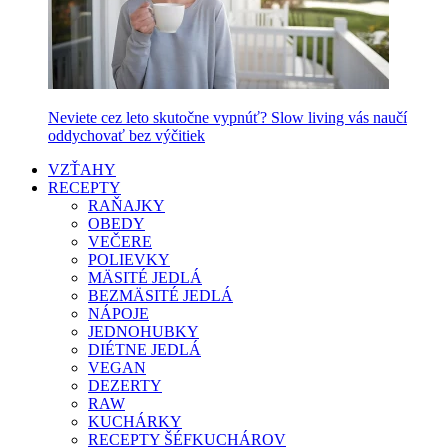
Neviete cez leto skutočne vypnúť? Slow living vás naučí
oddychovať bez výčitiek
VZŤAHY
RECEPTY
RAŇAJKY
OBEDY
VEČERE
POLIEVKY
MÄSITÉ JEDLÁ
BEZMÄSITÉ JEDLÁ
NÁPOJE
JEDNOHUBKY
DIÉTNE JEDLÁ
VEGAN
DEZERTY
RAW
KUCHÁRKY
RECEPTY ŠÉFKUCHÁROV