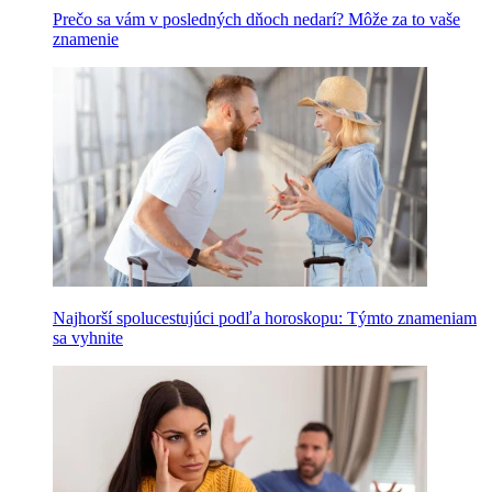
Prečo sa vám v posledných dňoch nedarí? Môže za to vaše
znamenie
Najhorší spolucestujúci podľa horoskopu: Týmto znameniam
sa vyhnite