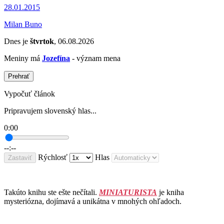
28.01.2015
Milan Buno
Dnes je
štvrtok
, 06.08.2026
Meniny má
Jozefína
- význam mena
Prehrať
Vypočuť článok
Pripravujem slovenský hlas...
0:00
--:--
Rýchlosť
Hlas
Zastaviť
Takúto knihu ste ešte nečítali.
MINIATURISTA
je kniha
mysteriózna, dojímavá a unikátna v mnohých ohľadoch.