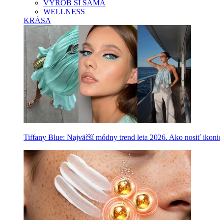
VYROB SI SAMA
WELLNESS
KRÁSA
Tiffany Blue: Najväčší módny trend leta 2026. Ako nosiť ikon