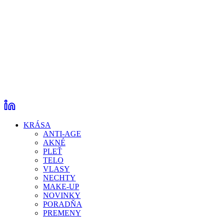
KRÁSA
ANTI-AGE
AKNÉ
PLEŤ
TELO
VLASY
NECHTY
MAKE-UP
NOVINKY
PORADŇA
PREMENY